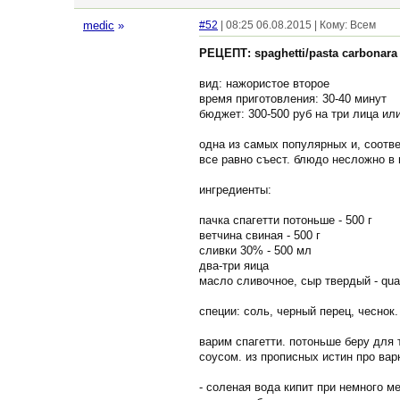
medic
»
#52
| 08:25 06.08.2015 | Кому: Всем
РЕЦЕПТ: spaghetti/pasta carbonara
вид: нажористое второе
время приготовления: 30-40 минут
бюджет: 300-500 руб на три лица или
одна из самых популярных и, соотве
все равно съест. блюдо несложно в
ингредиенты:
пачка спагетти потоньше - 500 г
ветчина свиная - 500 г
сливки 30% - 500 мл
два-три яица
масло сливочное, сыр твердый - qua
специи: соль, черный перец, чеснок.
варим спагетти. потоньше беру для 
соусом. из прописных истин про вар
- соленая вода кипит при немного м