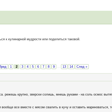
я к кулинарной мудрости или поделиться таковой.
Пред
1
2
3
4
5
6
7
8
9
…
13
14
След »
а. режешь крупно, зверски солишь, мнешь руками - на соль осмос вытяг
 вообще все вместе с мясом свалить в кучу и оставить мариноваться, то