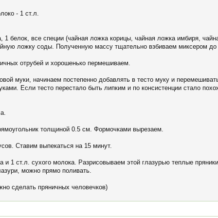
локо - 1 ст.л.
а, 1 белок, все специи (чайная ложка корицы, чайная ложка имбиря, чайн
чайную ложку соды. Полученную массу тщательно взбиваем миксером до
ничных отрубей и хорошенько пермешиваем.
вой муки, начинаем постепенно добавлять в тесто муку и перемешивать
ками. Если тесто перестало быть липким и по консистенции стало похож
а.
прямоугольник толщиной 0.5 см. Формочками вырезаем.
усов. Ставим выпекаться на 15 минут.
ка и 1 ст.л. сухого молока. Разрисовываем этой глазурью теплые пряни
лазури, можно прямо поливать.
жно сделать пряничных человечков)