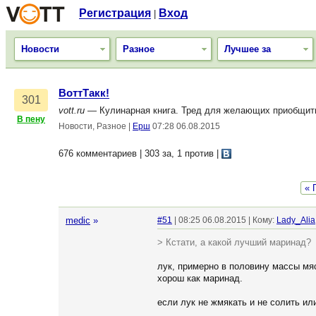
Регистрация
Вход
|
Новости
Разное
Лучшее за
ВоттТакк!
301
vott.ru
— Кулинарная книга. Тред для желающих приобщитьс
В пену
Новости, Разное
|
Ерш
07:28 06.08.2015
676 комментариев | 303 за, 1 против
|
« 
medic
»
#51
| 08:25 06.08.2015 | Кому:
Lady_Alia
> Кстати, а какой лучший маринад?
лук, примерно в половину массы мяс
хорош как маринад.
если лук не жмякать и не солить или