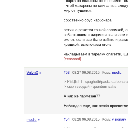
- варка на большом огне не имеет с
- чтоб макароны не слипались след
жир от тушенки.
собственно соус карбонара:
ветчина режется тонкой соломкой, о
взбалтываем с яицами и выливаем в
омлет. если все было взбито и раз
крышкой, выключаем огонь.
накладываем в тарелку спагетти, щ
[censored]
VolvoX
»
#53
| 08:27 06.08.2015 | Кому:
medic
> РЕЦЕПТ: spaghetti/pasta carbonara
> сыр твердый - quantum satis
А как же пармезан??
Наблюдал еще, как особо просветле
medic
»
#54
| 08:28 06.08.2015 | Кому:
visionary