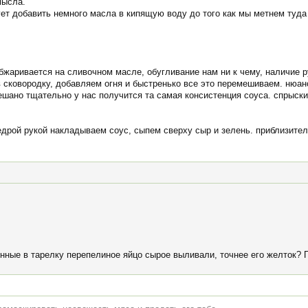
мысла.
ует добавить немного масла в кипящую воду до того как мы метнем туд
бжаривается на сливочном масле, обугливание нам ни к чему, наличие р
 сковородку, добавляем огня и быстренько все это перемешиваем. нюанс
мешано тщательно у нас получится та самая консистенция соуса. спрыск
едрой рукой накладываем соус, сыпем сверху сыр и зелень. приблизител
нные в тарелку перепелиное яйцо сырое выливали, точнее его желток? 