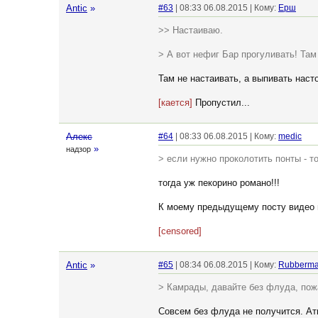
Antic
»
#63
| 08:33 06.08.2015 | Кому:
Ерш
>> Настаиваю.
> А вот нефиг Бар прогуливать! Там
Там не настаивать, а выпивать насто
[кается]
Пропустил...
Алекс
#64
| 08:33 06.08.2015 | Кому:
medic
»
надзор
> если нужно проколотить понты - то
тогда уж пекорино романо!!!
К моему предыдущему посту видео н
[censored]
Antic
»
#65
| 08:34 06.08.2015 | Кому:
Rubberm
> Камрады, давайте без флуда, пож
Совсем без флуда не получится. Ат