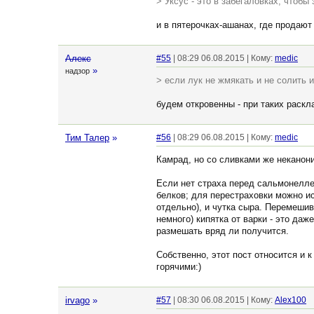
> Уксус - это в забегаловках, чтобы
и в пятерочках-ашанах, где продают
Алекс
#55
| 08:29 06.08.2015 | Кому:
medic
»
надзор
> если лук не жмякать и не солить и
будем откровенны - при таких раскл
Тим Талер
»
#56
| 08:29 06.08.2015 | Кому:
medic
Камрад, но со сливками же неканони
Если нет страха перед сальмонелле
белков; для перестраховки можно ис
отдельно), и чутка сыра. Перемешив
немного) кипятка от варки - это д
размешать вряд ли получится.
Собственно, этот пост относится и 
горячими:)
irvago
»
#57
| 08:30 06.08.2015 | Кому:
Alex100