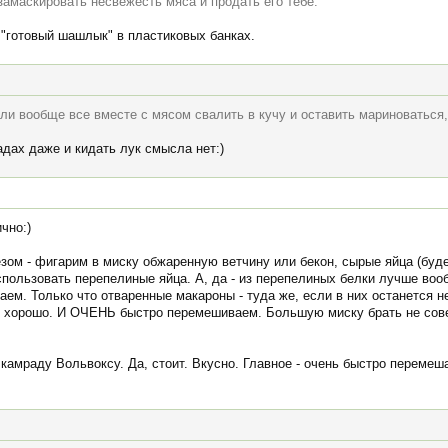
 замаскировать несвежесть мяса и продать его тебе.
 "готовый шашлык" в пластиковых банках.
ли вообще все вместе с мясом свалить в кучу и оставить мариноваться, 
адах даже и кидать лук смысла нет:)
чно:)
зом - фигарим в миску обжаренную ветчину или бекон, сырые яйца (буд
пользовать перепелиные яйца. А, да - из перепелиных белки лучше вооб
аем. Только что отваренные макароны - туда же, если в них останется 
аже хорошо. И ОЧЕНЬ быстро перемешиваем. Большую миску брать не сове
к камраду Вольвоксу. Да, стоит. Вкусно. Главное - очень быстро переме