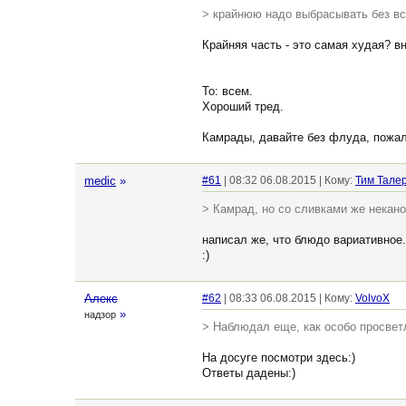
> крайнюю надо выбрасывать без в
Крайняя часть - это самая худая? в
To: всем.
Хороший тред.
Камрады, давайте без флуда, пожал
medic
»
#61
| 08:32 06.08.2015 | Кому:
Тим Тале
> Камрад, но со сливками же некано
написал же, что блюдо вариативное
:)
Алекс
#62
| 08:33 06.08.2015 | Кому:
VolvoX
»
надзор
> Наблюдал еще, как особо просвет
На досуге посмотри здесь:)
Ответы дадены:)