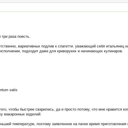
 три раза поесть.
тственно, вариативных подлив к спагетти. уважающий себя итальянец н
 исполнении, подходит даже для криворуких и начинающих кулинаров.
ntum satis
того, чтобы быстрее сварились, да и просто потому, что мне нравится к
ку макаронных изделий:
еньшей температуре, поэтому заявленное на пачке время приготовления