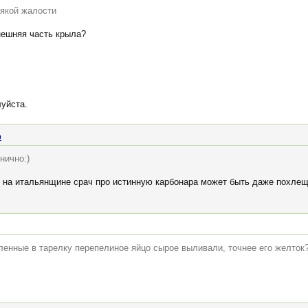
сякой жалости
нешняя часть крыла?
уйста.
р
нично:)
. на итальянщине срач про истинную карбонара может быть даже похле
ленные в тарелку перепелиное яйцо сырое выливали, точнее его желток