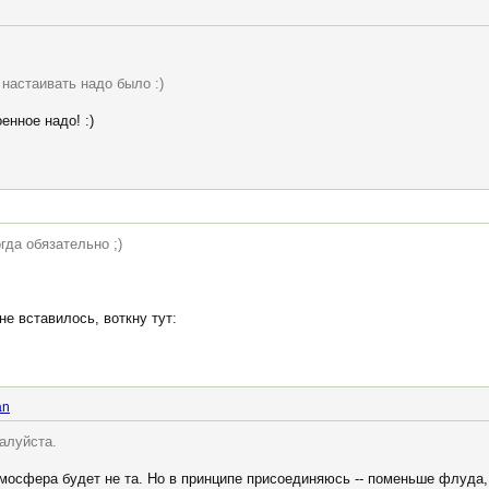
 настаивать надо было :)
енное надо! :)
гда обязательно ;)
е вставилось, воткну тут:
an
алуйста.
мосфера будет не та. Но в принципе присоединяюсь -- поменьше флуда