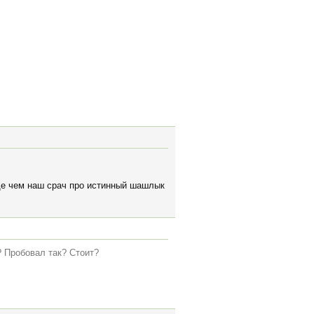
ще чем наш срач про истинный шашлык
? Пробовал так? Стоит?