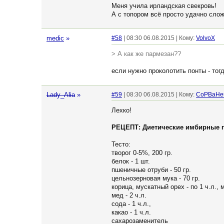
Меня учила ирландская свекровь!
А с топором всё просто удачно слож
medic
»
#58
| 08:30 06.08.2015 | Кому:
VolvoX
> А как же пармезан??
если нужно проколотить понты - тогд
Lady_Alia
»
#59
| 08:30 06.08.2015 | Кому:
CoPBaHe
Лехко!
РЕЦЕПТ: Диетические имбирные 
Тесто:
творог 0-5%, 200 гр.
белок - 1 шт.
пшеничные отруби - 50 гр.
цельнозерновая мука - 70 гр.
корица, мускатный орех - по 1 ч.л.,
мед - 2 ч.л.
сода - 1 ч.л.,
какао - 1 ч.л.
сахарозаменитель