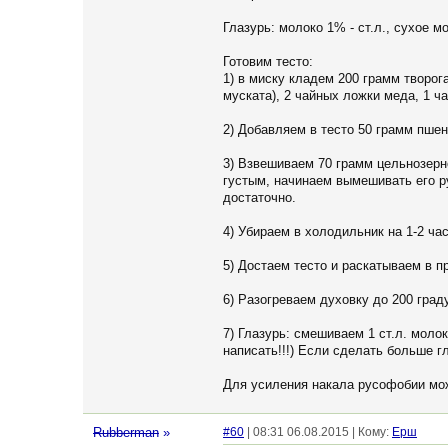
Глазурь: молоко 1% - ст.л., сухое мо
Готовим тесто:
1) в миску кладем 200 грамм творог
муската), 2 чайных ложки меда, 1 
2) Добавляем в тесто 50 грамм пше
3) Взвешиваем 70 грамм цельнозерно
густым, начинаем вымешивать его ру
достаточно.
4) Убираем в холодильник на 1-2 час
5) Достаем тесто и раскатываем в 
6) Разогреваем духовку до 200 град
7) Глазурь: смешиваем 1 ст.л. моло
написать!!!) Если сделать больше г
Для усиления накала русофобии мо
Rubberman
»
#60
| 08:31 06.08.2015 | Кому:
Ерш