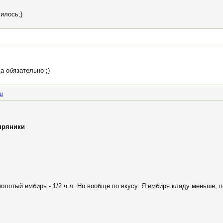
илось;)
а обязательно ;)
u
пряники
 молотый имбирь - 1/2 ч.л. Но вообще по вкусу. Я имбиря кладу меньше, 