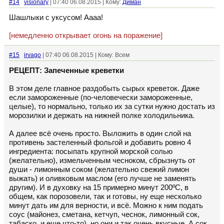
#14
visionary
| 07:40 06.08.2015 | Кому:
Диман
Шашлыки с уксусом! Аааа!
[немедленно открывает огонь на поражение]
#15
irvago
| 07:40 06.08.2015 | Кому: Всем
РЕЦЕПТ: Запеченные креветки
В этом деле главное раздобыть сырых креветок. Даже
если замороженные (по-человечески замороженные,
целые), то нормально, только их за сутки нужно достать из
морозилки и держать на нижней полке холодильника.
А далее всё очень просто. Выложить в один слой на
противень застеленный фольгой и добавить ровно 4
ингредиента: посыпать крупной морской солью
(желательно), измельченным чесноком, сбрызнуть от
души - лимонным соком (желательно свежий лимон
выжать) и оливковым маслом (его лучше не заменять
другим). И в духовку на 15 примерно минут 200ºС, в
общем, как порозовели, так и готовы, ну еще несколько
минут дать им для верности, и всё. Можно к ним подать
соус (майонез, сметана, кетчуп, чеснок, лимонный сок,
табаско, и еще что-то), но они и так очень вкусные. А сок