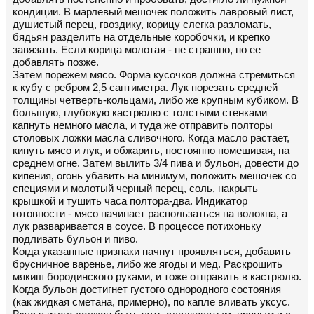
кондиции. В марлевый мешочек положить лавровый лист,
душистый перец, гвоздику, корицу слегка разломать,
бядьян разделить на отдельные коробочки, и крепко
завязать. Если корица молотая - не страшно, но ее
добавлять позже.
Затем порежем мясо. Форма кусочков должна стремиться
к кубу с ребром 2,5 сантиметра. Лук порезать средней
толщины четверть-кольцами, либо же крупным кубиком. В
большую, глубокую кастрюлю с толстыми стенками
капнуть немного масла, и туда же отправить полторы
столовых ложки масла сливочного. Когда масло растает,
кинуть мясо и лук, и обжарить, постоянно помешивая, на
среднем огне. Затем вылить 3/4 пива и бульон, довести до
кипения, огонь убавить на минимум, положить мешочек со
специями и молотый черный перец, соль, накрыть
крышкой и тушить часа полтора-два. Индикатор
готовности - мясо начинает распользаться на волокна, а
лук разваривается в соусе. В процессе потихоньку
подливать бульон и пиво.
Когда указанные признаки начнут проявляться, добавить
брусничное варенье, либо же ягоды и мед. Раскрошить
мякиш бородинского руками, и тоже отправить в кастрюлю.
Когда бульон достигнет густого однородного состояния
(как жидкая сметана, примерно), по капле вливать уксус.