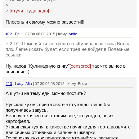
>
>
[стучит куда надо]
Плесень и самому можно развести!!!
#12
Ерш
| 07:38 06.08.2015 | Кому:
Antic
> 2 ТС: Поменяй титло треда на «Кулинарная книга Вотт»,
плз. Легче искать будет, если тред не войдёт в Полезные
ссылки.
Ну, народ "Кулинарную книгу"
[censored]
так что вынес в
описание :)
#13
Lady_Alia
| 07:39 06.08.2015 | Кому: Всем
А шутки на тему еды можно постить?
Русская кухня: приготовьте что угодно, лишь бы
получилась закусь.
Белорусская кухня: готовим все, что угодно, но из
картофеля.
Украинская кухня: в качестве начинки для торта возьмите
две свиных отбивных и сальные шкварки.
Грузинская кухня: приготовьте что-нибудь, засыпьте