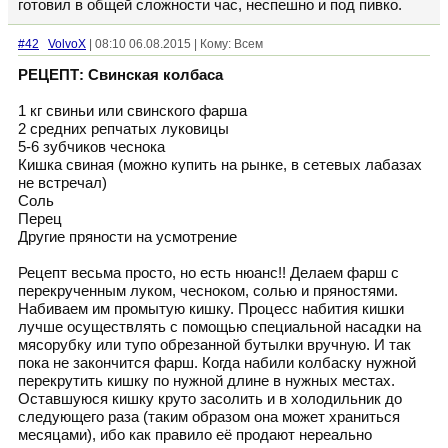
готовил в общей сложности час, неспешно и под пивко.
#42
VolvoX
| 08:10 06.08.2015 | Кому: Всем
РЕЦЕПТ: Свинская колбаса
1 кг свиньи или свинского фарша
2 средних репчатых луковицы
5-6 зубчиков чеснока
Кишка свиная (можно купить на рынке, в сетевых лабазах
не встречал)
Соль
Перец
Другие пряности на усмотрение
Рецепт весьма просто, но есть нюанс!! Делаем фарш с
перекрученным луком, чесноком, солью и пряностями.
Набиваем им промытую кишку. Процесс набития кишки
лучше осуществлять с помощью специальной насадки на
мясорубку или тупо обрезанной бутылки вручную. И так
пока не закончится фарш. Когда набили колбаску нужной
перекрутить кишку по нужной длине в нужных местах.
Оставшуюся кишку круто засолить и в холодильник до
следующего раза (таким образом она может храниться
месяцами), ибо как правило её продают нереально