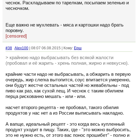
чеснок. Раскладываем по тарелкам, посыпаем зеленью и
чесночком.
Еще важно не мухлевать - мяса и картошки надо брать
поровну.
[censored]
#38
Alex100
| 08:07 06.08.2015 | Кому:
Ерш
> крайнюю надо выбрасывать без всякой жалости
(пробовал и её жарить - хрень полная, жирно и невкусно).
крайние части надо не выбрасывать, а обжарить в первую
очередь, жир слегка вытопится, соус впитается умеренно,
они будут жестче остальных частей но жевабельны - под
пиво как раз, как сухой лещ. И чеснок с таким обилием
перца рискованно мешать - или - или.
насчет второго рецепта - не пробовал, такого обилия
продуктов у нас нет а из России выписывать накладно.
А вапще, идеальный рецепт - это когда весь купленный
продукт уходит в пищу. Таких, где - "это можно выбросить,
это не нужно есть, от этого вас понос прошибет" - полно и