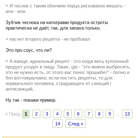
> И чеснок с таким обилием перца рискованно мешать -
или - или.
Зубчик чеснока на килограмм продукта остроты
практически не даёт, так, для запаха только.
> насчет второго рецепта - не пробовал
Это про соус, что ли?
> А вапще, идеальный рецепт - это когда весь купленный
продукт уходит в пищу. Таких, где - "это можно выбросить,
это не нужно есть, от этого вас понос прошибет" - полно и
без воттожраловки, если постить рецепты, то для
нормального человека, страдающего от санкций /
антисанкций.
Ну так - покажи пример.
« Пред
1
2
3
4
5
6
7
8
9
…
13
14
След »