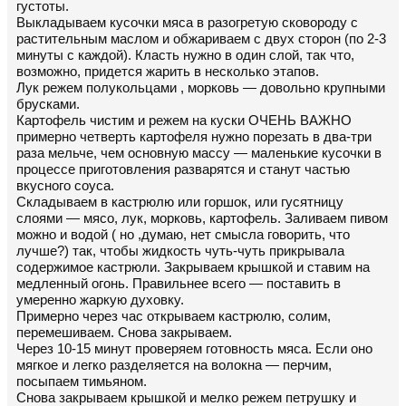
густоты.
Выкладываем кусочки мяса в разогретую сковороду с
растительным маслом и обжариваем с двух сторон (по 2-3
минуты с каждой). Класть нужно в один слой, так что,
возможно, придется жарить в несколько этапов.
Лук режем полукольцами , морковь — довольно крупными
брусками.
Картофель чистим и режем на куски ОЧЕНЬ ВАЖНО
примерно четверть картофеля нужно порезать в два-три
раза мельче, чем основную массу — маленькие кусочки в
процессе приготовления разварятся и станут частью
вкусного соуса.
Складываем в кастрюлю или горшок, или гусятницу
слоями — мясо, лук, морковь, картофель. Заливаем пивом
можно и водой ( но ,думаю, нет смысла говорить, что
лучше?) так, чтобы жидкость чуть-чуть прикрывала
содержимое кастрюли. Закрываем крышкой и ставим на
медленный огонь. Правильнее всего — поставить в
умеренно жаркую духовку.
Примерно через час открываем кастрюлю, солим,
перемешиваем. Снова закрываем.
Через 10-15 минут проверяем готовность мяса. Если оно
мягкое и легко разделяется на волокна — перчим,
посыпаем тимьяном.
Снова закрываем крышкой и мелко режем петрушку и