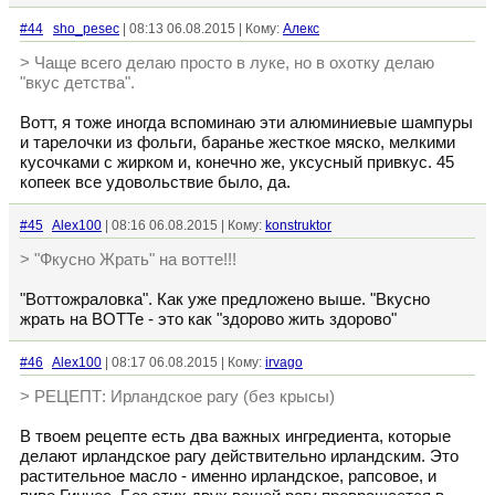
#44
sho_pesec
| 08:13 06.08.2015 | Кому:
Алекс
> Чаще всего делаю просто в луке, но в охотку делаю
"вкус детства".
Вотт, я тоже иногда вспоминаю эти алюминиевые шампуры
и тарелочки из фольги, баранье жесткое мяско, мелкими
кусочками с жирком и, конечно же, уксусный привкус. 45
копеек все удовольствие было, да.
#45
Alex100
| 08:16 06.08.2015 | Кому:
konstruktor
> "Фкусно Жрать" на вотте!!!
"Воттожраловка". Как уже предложено выше. "Вкусно
жрать на ВОТТе - это как "здорово жить здорово"
#46
Alex100
| 08:17 06.08.2015 | Кому:
irvago
> РЕЦЕПТ: Ирландское рагу (без крысы)
В твоем рецепте есть два важных ингредиента, которые
делают ирландское рагу действительно ирландским. Это
растительное масло - именно ирландское, рапсовое, и