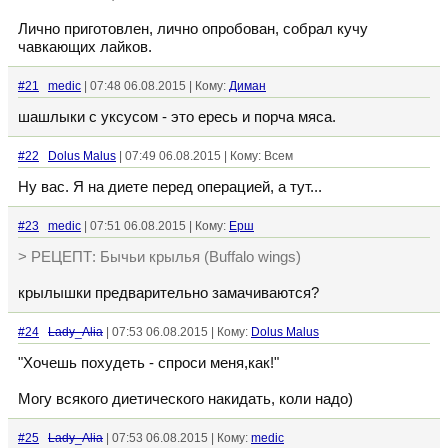
Лично приготовлен, лично опробован, собрал кучу
чавкающих лайков.
#21
medic
| 07:48 06.08.2015 | Кому:
Диман
шашлыки с уксусом - это ересь и порча мяса.
#22
Dolus Malus
| 07:49 06.08.2015 | Кому: Всем
Ну вас. Я на диете перед операцией, а тут...
#23
medic
| 07:51 06.08.2015 | Кому:
Ерш
> РЕЦЕПТ: Бычьи крылья (Buffalo wings)
крылышки предварительно замачиваются?
#24
Lady_Alia
| 07:53 06.08.2015 | Кому:
Dolus Malus
"Хочешь похудеть - спроси меня,как!"
Могу всякого диетического накидать, коли надо)
#25
Lady_Alia
| 07:53 06.08.2015 | Кому:
medic