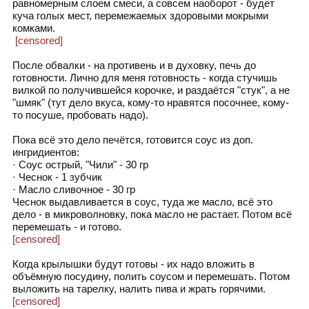
равномерным слоем смеси, а совсем наоборот - будет
куча голых мест, перемежаемых здоровыми мокрыми
комками.
[censored]
После обвалки - на противень и в духовку, печь до
готовности. Лично для меня готовность - когда стучишь
вилкой по получившейся корочке, и раздаётся "стук", а не
"шмяк" (тут дело вкуса, кому-то нравятся посочнее, кому-
то посуше, пробовать надо).
Пока всё это дело печётся, готовится соус из доп.
ингридиентов:
· Соус острый, "Чили" - 30 гр
· Чеснок - 1 зубчик
· Масло сливочное - 30 гр
Чеснок выдавливается в соус, туда же масло, всё это
дело - в микроволновку, пока масло не растает. Потом всё
перемешать - и готово.
[censored]
Когда крылышки будут готовы - их надо вложить в
объёмную посудину, полить соусом и перемешать. Потом
выложить на тарелку, налить пива и жрать горячими.
[censored]