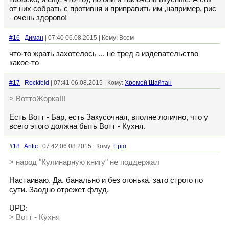
от них собрать с противня и приправить им ,например, рис
- очень здорово!
#16
Диман
| 07:40 06.08.2015 | Кому: Всем
что-то жрать захотелось ... не тред а издевательство
какое-то
#17
Rockfeld
| 07:41 06.08.2015 | Кому:
Хромой Шайтан
> ВоттоЖорка!!!
Есть Вотт - Бар, есть Закусочная, вполне логично, что у
всего этого должна быть Вотт - Кухня.
#18
Antic
| 07:42 06.08.2015 | Кому:
Ерш
> народ "Кулинарную книгу" не поддержал
Настаиваю. Да, банально и без огонька, зато строго по
сути. Заодно отрежет флуд.
UPD:
> Вотт - Кухня