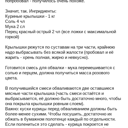
попробовал - получилось очень похоже.
Значит, так. Ингридиенты:
Куриные крылышки - 1 кг
Соль 4 чл
Мука 2 сл
Перец красный острый 2 чл (все ложки с максимальной
горкой)
Крылышки режутся по суставам на три части, крайнюю
надо выбрасывать без всякой жалости (пробовал и её
жарить - хрень полная, жирно и невкусно).
Готовится смесь для обвалки - мука перемешивается с
солью и перцем, должна получиться масса розового
цвета.
В получившейся смеси обваливаются две оставшиеся
мясные части крылышка (часть смеси остаётся и
выбрасывается, её должно быть достаточно много, чтобы
она покрыла крылышки ровным слоем).
Важно: куски курицы перед обваливанием должны быть
более-менее сухими. Чтобы посушить, достаточно их
обжать в бумажном полотенце каждый по отдельности.
Если полениться это сделать - курица покроется не