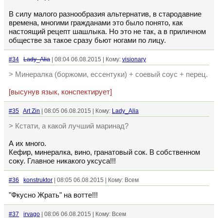
В силу малого разнообразия альтернатив, в стародавние
времена, многими гражданами это было понято, как
настоящий рецепт шашлыка. Но это не так, а в приличном
обществе за такое сразу бьют ногами по лицу.
#34
Lady_Alia
| 08:04 06.08.2015 | Кому:
visionary
> Минералка (боржоми, ессентуки) + соевый соус + перец.
[высунув язык, конспектирует]
#35
Art Zin
| 08:05 06.08.2015 | Кому:
Lady_Alia
> Кстати, а какой лучший маринад?
А их много.
Кефир, минералка, вино, гранатовый сок. В собственном
соку. Главное никакого уксуса!!!
#36
konstruktor
| 08:05 06.08.2015 | Кому: Всем
"Фкусно Жрать" на вотте!!!
#37
irvago
| 08:06 06.08.2015 | Кому: Всем