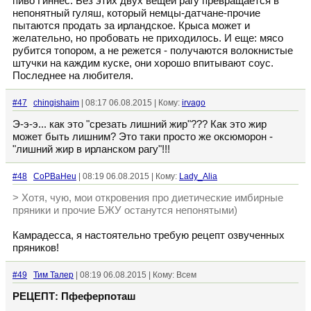
пиво Гиннес. Без этих двух вещей рагу превращается в
непонятный гуляш, который немцы-датчане-прочие
пытаются продать за ирландское. Крыса может и
желательно, но пробовать не приходилось. И еще: мясо
рубится топором, а не режется - получаются волокнистые
штучки на каждим куске, они хорошо впитывают соус.
Последнее на любителя.
#47
chingishaim
| 08:17 06.08.2015 | Кому:
irvago
Э-э-э... как это "срезать лишний жир"??? Как это жир
может быть лишним? Это таки просто же оксюморон -
"лишний жир в ирланском рагу"!!!
#48
CoPBaHeu
| 08:19 06.08.2015 | Кому:
Lady_Alia
> Хотя, чую, мои откровения про диетические имбирные
пряники и прочие БЖУ останутся непонятыми)
Камрадесса, я настоятельно требую рецепт озвученных
пряников!
#49
Тим Талер
| 08:19 06.08.2015 | Кому: Всем
РЕЦЕПТ: Пфеферпоташ