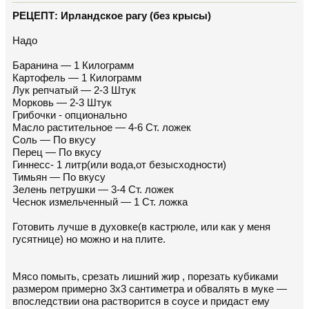
РЕЦЕПТ: Ирландское рагу (без крысы)
Надо
Баранина — 1 Килограмм
Картофель — 1 Килограмм
Лук репчатый — 2-3 Штук
Морковь — 2-3 Штук
Грибочки - опционально
Масло растительное — 4-6 Ст. ложек
Соль — По вкусу
Перец — По вкусу
Гиннесс- 1 литр(или вода,от безысходности)
Тимьян — По вкусу
Зелень петрушки — 3-4 Ст. ложек
Чеснок измельченный — 1 Ст. ложка
Готовить лучше в духовке(в кастрюле, или как у меня
гусятнице) но можно и на плите.
Мясо помыть, срезать лишний жир , порезать кубиками
размером примерно 3х3 сантиметра и обвалять в муке —
впоследствии она растворится в соусе и придаст ему