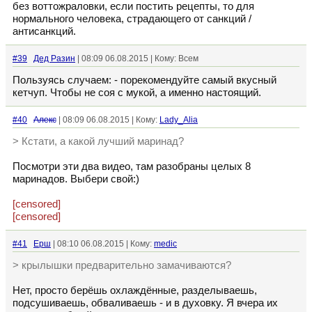
без воттожраловки, если постить рецепты, то для
нормального человека, страдающего от санкций /
антисанкций.
#39
Дед Разин
| 08:09 06.08.2015 | Кому: Всем
Пользуясь случаем: - порекомендуйте самый вкусный
кетчуп. Чтобы не соя с мукой, а именно настоящий.
#40
Алекс
| 08:09 06.08.2015 | Кому:
Lady_Alia
> Кстати, а какой лучший маринад?
Посмотри эти два видео, там разобраны целых 8
маринадов. Выбери свой:)
[censored]
[censored]
#41
Ерш
| 08:10 06.08.2015 | Кому:
medic
> крылышки предварительно замачиваются?
Нет, просто берёшь охлаждённые, разделываешь,
подсушиваешь, обваливаешь - и в духовку. Я вчера их