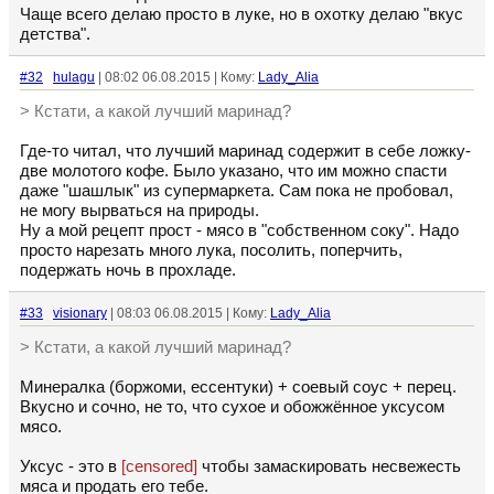
Чаще всего делаю просто в луке, но в охотку делаю "вкус
детства".
#32
hulagu
| 08:02 06.08.2015 | Кому:
Lady_Alia
> Кстати, а какой лучший маринад?
Где-то читал, что лучший маринад содержит в себе ложку-
две молотого кофе. Было указано, что им можно спасти
даже "шашлык" из супермаркета. Сам пока не пробовал,
не могу вырваться на природы.
Ну а мой рецепт прост - мясо в "собственном соку". Надо
просто нарезать много лука, посолить, поперчить,
подержать ночь в прохладе.
#33
visionary
| 08:03 06.08.2015 | Кому:
Lady_Alia
> Кстати, а какой лучший маринад?
Минералка (боржоми, ессентуки) + соевый соус + перец.
Вкусно и сочно, не то, что сухое и обожжённое уксусом
мясо.
Уксус - это в
[censored]
чтобы замаскировать несвежесть
мяса и продать его тебе.