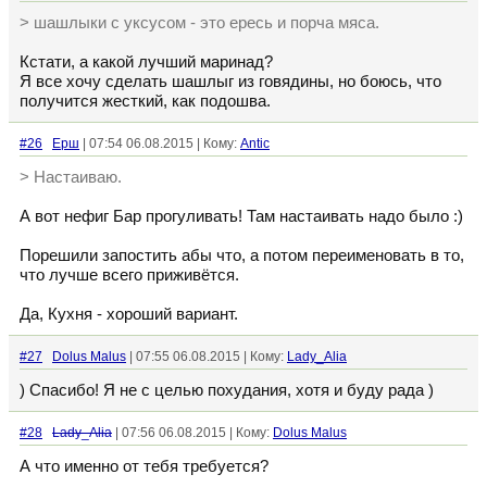
> шашлыки с уксусом - это ересь и порча мяса.
Кстати, а какой лучший маринад?
Я все хочу сделать шашлыг из говядины, но боюсь, что
получится жесткий, как подошва.
#26
Ерш
| 07:54 06.08.2015 | Кому:
Antic
> Настаиваю.
А вот нефиг Бар прогуливать! Там настаивать надо было :)
Порешили запостить абы что, а потом переименовать в то,
что лучше всего приживётся.
Да, Кухня - хороший вариант.
#27
Dolus Malus
| 07:55 06.08.2015 | Кому:
Lady_Alia
) Спасибо! Я не с целью похудания, хотя и буду рада )
#28
Lady_Alia
| 07:56 06.08.2015 | Кому:
Dolus Malus
А что именно от тебя требуется?