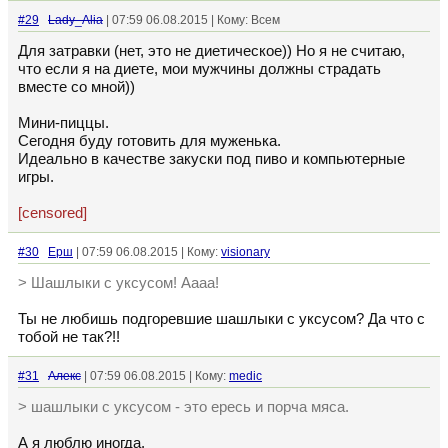
#29
Lady_Alia
| 07:59 06.08.2015 | Кому: Всем
Для затравки (нет, это не диетическое)) Но я не считаю,
что если я на диете, мои мужчины должны страдать
вместе со мной))
Мини-пиццы.
Сегодня буду готовить для муженька.
Идеально в качестве закуски под пиво и компьютерные
игры.
[censored]
#30
Ерш
| 07:59 06.08.2015 | Кому:
visionary
> Шашлыки с уксусом! Аааа!
Ты не любишь подгоревшие шашлыки с уксусом? Да что с
тобой не так?!!
#31
Алекс
| 07:59 06.08.2015 | Кому:
medic
> шашлыки с уксусом - это ересь и порча мяса.
А я люблю иногда.