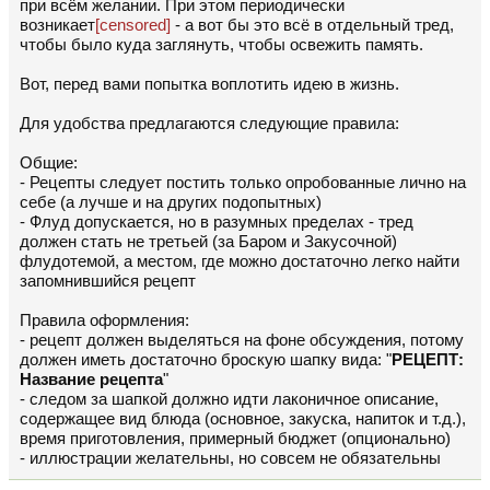
при всём желании. При этом периодически
возникает
[censored]
- а вот бы это всё в отдельный тред,
чтобы было куда заглянуть, чтобы освежить память.
Вот, перед вами попытка воплотить идею в жизнь.
Для удобства предлагаются следующие правила:
Общие:
- Рецепты следует постить только опробованные лично на
себе (а лучше и на других подопытных)
- Флуд допускается, но в разумных пределах - тред
должен стать не третьей (за Баром и Закусочной)
флудотемой, а местом, где можно достаточно легко найти
запомнившийся рецепт
Правила оформления:
- рецепт должен выделяться на фоне обсуждения, потому
должен иметь достаточно броскую шапку вида: "
РЕЦЕПТ:
Название рецепта
"
- следом за шапкой должно идти лаконичное описание,
содержащее вид блюда (основное, закуска, напиток и т.д.),
время приготовления, примерный бюджет (опционально)
- иллюстрации желательны, но совсем не обязательны