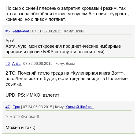
Но сыр с синей плесенью запретил кровавый режим, так
что я вчера обошёлся готовым соусом Астория - суррогат,
конечно, но с пивом потянет.
#5
Lady_Alia
| 07:31 06.08.2015 | Кому: Всем
Ура!
Хотя, чую, мои откровения про диетические имбирные
пряники и прочие БЖУ останутся непонятыми)
#6
Antic
| 07:32 06.08.2015 | Кому: Всем
2 ТС: Поменяй титло треда на «Кулинарная книга Вотт»,
плз. Легче искать будет, если тред не войдёт в Полезные
ссылки.
UPD: PS: ИМХО, взлетит!
#7
Ерш
| 07:34 06.08.2015 | Кому:
Хромой Шайтан
> ВоттоЖорка!!!
Можно и так :)