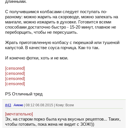
длинными.
С получившимся колбасами следует поступать по-
разному: можно жарить на скороводе, можно запекать на
мангале, можно изжарить в духовке. Готовится всеми
способами достаточно быстро - 15-20 минут, главное не
переборщить, чтобы не пересушить.
Жрать приготовленную колбасу с пюрешкой или тушеной
капустой. В качестве соуса горчица. Как-то так.
И конечно фотки, хоть и не мои.
[censored]
[censored]
[censored]
[censored]
PS Отличный тред
#43
Алекс
| 08:12 06.08.2015 | Кому: Всем
[мечтательно]
Эх, на старом порко была куча вкусных рецептов... Таких,
чтобы готовить, пока жена не видит с ЗОЖ!))