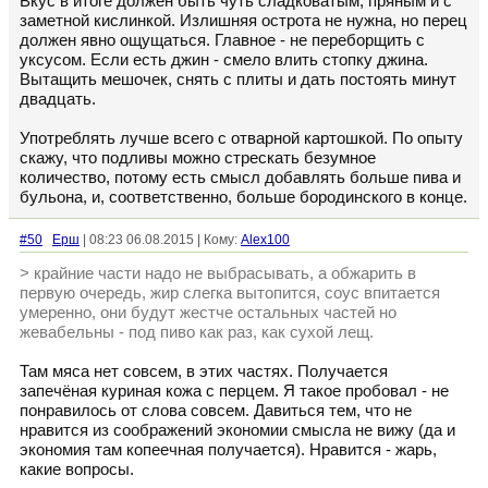
Вкус в итоге должен быть чуть сладковатым, пряным и с
заметной кислинкой. Излишняя острота не нужна, но перец
должен явно ощущаться. Главное - не переборщить с
уксусом. Если есть джин - смело влить стопку джина.
Вытащить мешочек, снять с плиты и дать постоять минут
двадцать.
Употреблять лучше всего с отварной картошкой. По опыту
скажу, что подливы можно стрескать безумное
количество, потому есть смысл добавлять больше пива и
бульона, и, соответственно, больше бородинского в конце.
#50
Ерш
| 08:23 06.08.2015 | Кому:
Alex100
> крайние части надо не выбрасывать, а обжарить в
первую очередь, жир слегка вытопится, соус впитается
умеренно, они будут жестче остальных частей но
жевабельны - под пиво как раз, как сухой лещ.
Там мяса нет совсем, в этих частях. Получается
запечёная куриная кожа с перцем. Я такое пробовал - не
понравилось от слова совсем. Давиться тем, что не
нравится из соображений экономии смысла не вижу (да и
экономия там копеечная получается). Нравится - жарь,
какие вопросы.