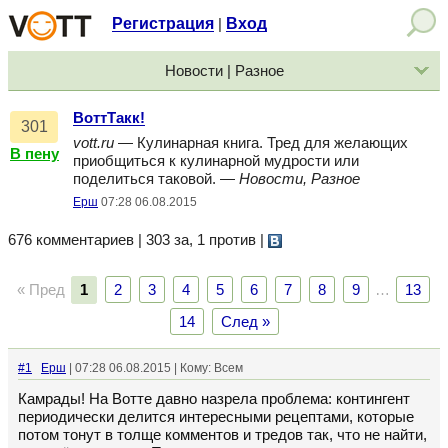
Регистрация
Вход
|
Новости | Разное
ВоттТакк!
301
vott.ru
— Кулинарная книга. Тред для желающих
В пену
приобщиться к кулинарной мудрости или
поделиться таковой. —
Новости, Разное
Ерш
07:28 06.08.2015
676 комментариев | 303 за, 1 против
|
« Пред
1
2
3
4
5
6
7
8
9
…
13
14
След »
#1
Ерш
| 07:28 06.08.2015 | Кому: Всем
Камрады! На Вотте давно назрела проблема: контингент
периодически делится интересными рецептами, которые
потом тонут в толще комментов и тредов так, что не найти,