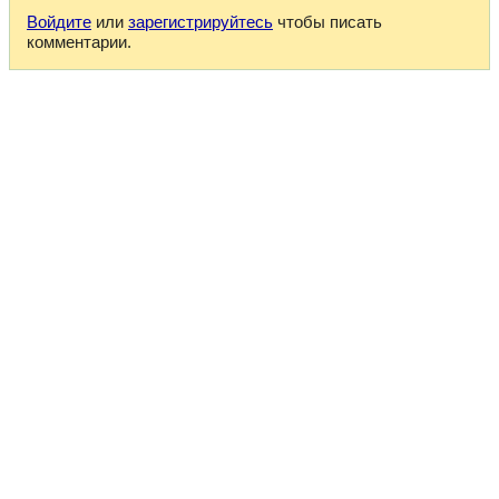
Войдите
или
зарегистрируйтесь
чтобы писать
комментарии.