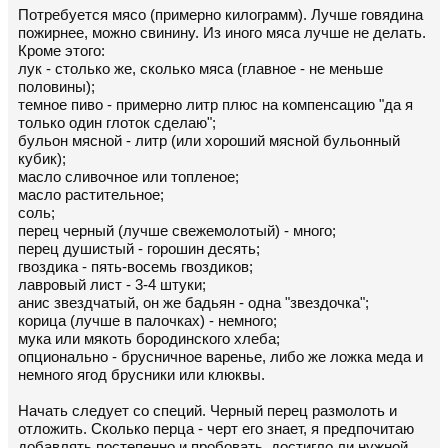
Потребуется мясо (примерно килограмм). Лучше говядина
пожирнее, можно свинину. Из иного мяса лучше не делать.
Кроме этого:
лук - столько же, сколько мяса (главное - не меньше
половины);
темное пиво - примерно литр плюс на компенсацию "да я
только один глоток сделаю";
бульон мясной - литр (или хороший мясной бульонный
кубик);
масло сливочное или топленое;
масло растительное;
соль;
перец черный (лучше свежемолотый) - много;
перец душистый - горошин десять;
гвоздика - пять-восемь гвоздиков;
лавровый лист - 3-4 штуки;
анис звездчатый, он же бадьян - одна "звездочка";
корица (лучше в палочках) - немного;
мука или мякоть бородинского хлеба;
опционально - брусничное варенье, либо же ложка меда и
немного ягод брусники или клюквы.
Начать следует со специй. Черный перец размолоть и
отложить. Сколько перца - черт его знает, я предпочитаю
добавлять постепенно и пробовать, достигло ли нужной