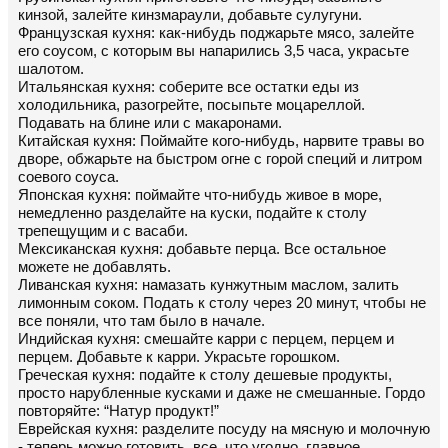
кинзой, залейте кинзмараули, добавьте сулугуни.
Французская кухня: как-нибудь поджарьте мясо, залейте
его соусом, с которым вы напарились 3,5 часа, украсьте
шалотом.
Итальянская кухня: соберите все остатки еды из
холодильника, разогрейте, посыпьте моцареллой.
Подавать на блине или с макаронами.
Китайская кухня: Поймайте кого-нибудь, нарвите травы во
дворе, обжарьте на быстром огне с горой специй и литром
соевого соуса.
Японская кухня: поймайте что-нибудь живое в море,
немедленно разделайте на куски, подайте к столу
трепещущим и с васаби.
Мексиканская кухня: добавьте перца. Все остальное
можете не добавлять.
Ливанская кухня: намазать кунжутным маслом, залить
лимонным соком. Подать к столу через 20 минут, чтобы не
все поняли, что там было в начале.
Индийская кухня: смешайте карри с перцем, перцем и
перцем. Добавьте к карри. Украсьте горошком.
Греческая кухня: подайте к столу дешевые продукты,
просто нарубленные кусками и даже не смешанные. Гордо
повторяйте: “Натур продукт!”
Еврейская кухня: разделите посуду на мясную и молочную
- теперь можно готовить, все, что угодно, главное