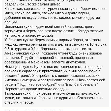
раздельно) Это же самый цимес!
Казахская, киргизская и туркменская кухня: берем вяленое
мясо, копченое мясо, свежее мясо и долго варим,
добавляя по вкусу соль, тесто, кислое молоко и другие
специи
Цыганская кухня: идем всей семьей на рынок, долго
торгуемся и берем все, что плохо лежит – блюдо готовим
из того, что принесем домой
Узбекская кухня: берем самый жирный баран, отрезаем
курдюк, режем репчатый лук и делаем самса (на 10 кг лука
0,5 кг курдюк и 0,1 кг баранины – остальное тесто).
Американская кухня: пожарьте что-нибудь очень жирное
на гриле. Подайте с жареной картошкой, приправьте
обезжиренным майонезом, запейте диет-колой.
Немецкая кухня: Купите все имеющиеся в магазине виды
сосисок и сарделек и приготовьте их в микроволновке в
режиме “гриль”. Употреблять с пивом, называя сосиски
именами немецких и австрийских земель. Называется сей
рецепт "Под пиво все сойдет!" или "Был бы бретцель"
Норвежская кухня: поешьте селедки.
Татарская кухня: приготовьте что-нибудь из грузинской
кухни, но только из баранины и курятины. Сэкономьте на
специях и перце.