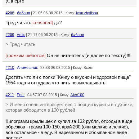
(С)пёрто
#208
бабаня
| 21:06 06.08.2015 | Кому:
ivan.zhyltsou
Тред читать
[censored]
да?
#209
Antic
| 21:17 06.08.2015 | Кому:
бабаня
> Тред читать
[громким шёпотом]
Он не чита-атель (и далее по тексту)!!!
#210
Анимешник
| 23:38 06.08.2015 | Кому: Всем
Достать что ли с полки "Книгу о вкусной и здоровой пище"
1954 года и оттудава что-нить повыкладывать.
#211
Ерш
| 04:57 07.08.2015 | Кому:
Alex100
> И меня очень интересует вес 1 порции курицы в духовке,
которая обходится в 100 рублей
Килограмм крылышек я купил за 132 рубля, отходы в виде
обрезков - грамм 100-150, край 200 (они мелкие и легкие),
всё остальное - в еду. В нарезанном и обсыпанном виде
вот так: