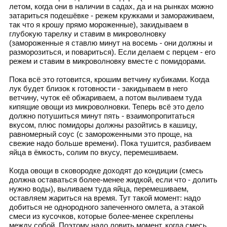
летом, когда они в наличии в садах, да и на рынках можно
затариться подешёвке - режем кружками и замораживаем,
так что я крошу прямо мороженные), закидываем в
глубокую тарелку и ставим в микроволновку
(замороженные я ставлю минут на восемь - они должны и
разморозиться, и повариться). Если делаем с перцем - его
режем и ставим в микроволновку вместе с помидорами.
Пока всё это готовится, крошим ветчину кубиками. Когда
лук будет близок к готовности - закидываем в него
ветчину, чуток её обжариваем, а потом выливаем туда
кипящие овощи из микроволновки. Теперь всё это дело
должно потушиться минут пять - взаимопропитаться
вкусом, плюс помидоры должны разойтись в кашицу,
равномерный соус (с замороженными это проще, на
свежие надо больше времени). Пока тушится, разбиваем
яйца в ёмкость, солим по вкусу, перемешиваем.
Когда овощи в сковородке доходят до кондиции (смесь
должна оставаться более-менее жидкой, если что - долить
нужно воды), выливаем туда яйца, перемешиваем,
оставляем жариться на время. Тут такой момент: надо
добиться не однородного запеченного омлета, а этакой
смеси из кусочков, которые более-менее скреплены
между собой. Поэтому надо ловить момент, когда смесь