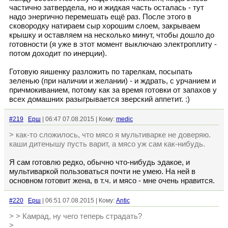
частично затвердела, но и жидкая часть осталась - тут
надо энергично перемешать ещё раз. После этого в
сковородку натираем сыр хорошим слоем, закрываем
крышку и оставляем на несколько минут, чтобы дошло до
готовности (я уже в этот момент выключаю электроплиту -
потом доходит по инерции).
Готовую яишенку разложить по тарелкам, посыпать
зеленью (при наличии и желании) - и ждрать, с урчанием и
причмокиванием, потому как за время готовки от запахов у
всех домашних разыгрывается зверский аппетит. :)
#219
Ерш
| 06:47 07.08.2015 | Кому:
medic
> как-то сложилось, что мясо я мультиварке не доверяю.
каши дитенышу пусть варит, а мясо уж сам как-нибудь.
Я сам готовлю редко, обычно что-нибудь эдакое, и
мультиваркой пользоваться почти не умею. На ней в
основном готовит жена, в т.ч. и мясо - мне очень нравится.
#220
Ерш
| 06:51 07.08.2015 | Кому:
Antic
> > Камрад, ну чего теперь страдать?
>