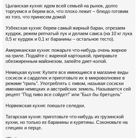
Цыганская кухня: идем всей семьей на рынок, долго
торгуемся и берем все, что плохо лежит – блюдо готовим
из того, что принесем домой
Узбекская кухня: берем самый жирный баран, отрезаем
курдюк, режем репчатый лук и делаем самса (на 10 кг лука
0,5 кг курдюк и 0,1 кг баранины – остальное тесто).
Американская кухня: пожарьте что-нибудь очень жирное
на гриле. Подайте с жареной картошкой, приправьте
обезжиренным майонезом, запейте диет-колой.
Немецкая кухня: Купите все имеющиеся в магазине виды
сосисок и сарделек и приготовьте их в микроволновке в
режиме “гриль”. Употреблять с пивом, называя сосиски
именами немецких и австрийских земель. Называется сей
рецепт "Под пиво все сойдет!" или "Был бы бретцель"
Норвежская кухня: поешьте селедки.
Татарская кухня: приготовьте что-нибудь из грузинской
кухни, но только из баранины и курятины. Сэкономьте на
специях и перце.