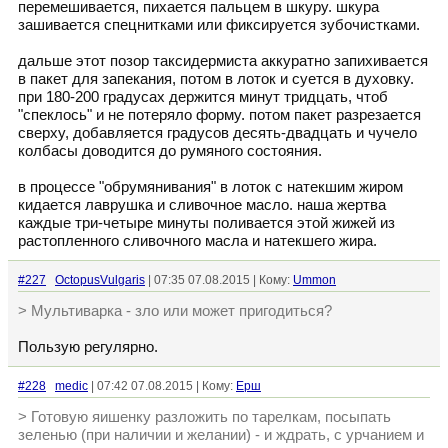
перемешивается, пихается пальцем в шкуру. шкура
зашивается спецнитками или фиксируется зубочистками.
дальше этот позор таксидермиста аккуратно запихивается
в пакет для запекания, потом в лоток и суется в духовку.
при 180-200 градусах держится минут тридцать, чтоб
"спеклось" и не потеряло форму. потом пакет разрезается
сверху, добавляется градусов десять-двадцать и чучело
колбасы доводится до румяного состояния.
в процессе "обрумянивания" в лоток с натекшим жиром
кидается лаврушка и сливочное масло. наша жертва
каждые три-четыре минуты поливается этой жижей из
растопленного сливочного масла и натекшего жира.
#227
OctopusVulgaris
| 07:35 07.08.2015 | Кому:
Ummon
> Мультиварка - зло или может пригодиться?
Пользую регулярно.
#228
medic
| 07:42 07.08.2015 | Кому:
Ерш
> Готовую яишенку разложить по тарелкам, посыпать
зеленью (при наличии и желании) - и ждрать, с урчанием и