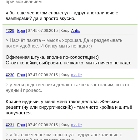
причмокиванием
я бы еще чесноком спрыснул - вдруг апокалипсис с
вампирами? да и просто вкусно.
#229
Ерш
| 07:45 07.08.2015 | Кому:
Antic
> Насчёт пакета -- мысль хорошая. Да и разделывать
потом удобнее. И банку мыть не надо :)
Офигенная штука, вполне по-холостяцки :)
Стоит копейки, выбросить не жалко, мыть ничего не надо.
#230
Ерш
| 07:47 07.08.2015 | Кому:
medic
> у меня родственники делают такое к застольям, но это
нудный процесс.
Крайне нудный, у меня жена такое делала. Женский
рецепт (ну или хирургический:) - там чисто кройка и шитьё
получается.
#231
Ерш
| 07:49 07.08.2015 | Кому:
medic
> я бы еще чесноком спрыснул - вдруг апокалипсис с