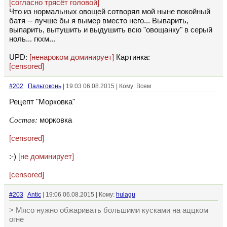
[согласно трясёт головой]
Что из нормальных овощей сотворял мой ныне покойный
батя -- лучше бы я вымер вместо него... Выварить,
выпарить, вытушить и выдушить всю "овощанку" в серый
ноль... гкхм...
UPD:
[ненароком доминирует]
Картинка:
[censored]
#202
Пальтоконь
| 19:03 06.08.2015 | Кому: Всем
Рецепт "Морковка"
Состав:
морковка
[censored]
:-)
[не доминирует]
[censored]
#203
Antic
| 19:06 06.08.2015 | Кому:
hulagu
> Мясо нужно обжаривать большими кусками на аццком
огне