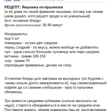
РЕЦЕПТ: Яишенка по-ёршински
(я её дома по своей фамилии называю, потому как своим
умом дошёл, хотя рецепт вроде и не уникальный)
Вид
: основное блюдо
Время приготовления
: 30-40 минут
Ингридиенты:
яца 5 шт
помидоры - штуки две средних
перец сладкий - по вкусу, можно вообще не добавлять
лук - одна сильно большая луковица или пара средних
ветчина - грамм 100-150
сыр - грамм 70
(пропорции примерные, делаю на глаз)
Отличное блюдо для завтрака на выходных (по будням с
таким сильно долго заморачиваться), под свежесваренный
кофеёк да со свежим хлебушком - просто пальчики
оближешь.
Лук режется средними кубиками (сильно мельчить не
надо), ставится обжариваться в масле на среднем огне.
Поставили жарить, режем помидоры (мы их заготавливаем