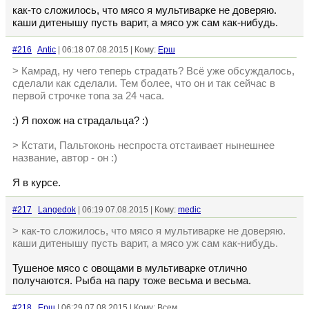
как-то сложилось, что мясо я мультиварке не доверяю.
каши дитенышу пусть варит, а мясо уж сам как-нибудь.
#216
Antic
| 06:18 07.08.2015 | Кому:
Ерш
> Камрад, ну чего теперь страдать? Всё уже обсуждалось,
сделали как сделали. Тем более, что он и так сейчас в
первой строчке топа за 24 часа.
:) Я похож на страдальца? :)
> Кстати, Пальтоконь неспроста отстаивает нынешнее
название, автор - он :)
Я в курсе.
#217
Langedok
| 06:19 07.08.2015 | Кому:
medic
> как-то сложилось, что мясо я мультиварке не доверяю.
каши дитенышу пусть варит, а мясо уж сам как-нибудь.
Тушеное мясо с овощами в мультиварке отлично
получаются. Рыба на пару тоже весьма и весьма.
#218
Ерш
| 06:29 07.08.2015 | Кому: Всем