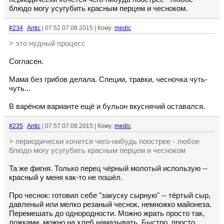
блюдо могу усугубить красным перцем и чесноком.
#234
Antic
| 07:52 07.08.2015 | Кому:
medic
> это нудный процесс
Согласен.
Мама без грибов делала. Специи, травки, чесночка чуть-
чуть...
В варёном варианте ещё и бульон вкуснячий оставался.
#235
Antic
| 07:57 07.08.2015 | Кому:
medic
> периодически хочется чего-нибудь поострее - любое
блюдо могу усугубить красным перцем и чесноком
Та же фигня. Только перец чёрный молотый использую --
красный у меня как-то не пошёл.
Про чеснок: готовил себе "закуску сырную" -- тёртый сыр,
давленый или мелко резаный чеснок, немножко майонеза.
Перемешать до однородности. Можно жрать просто так,
ложками, можно на хлеб намазывать. Быстро, просто,