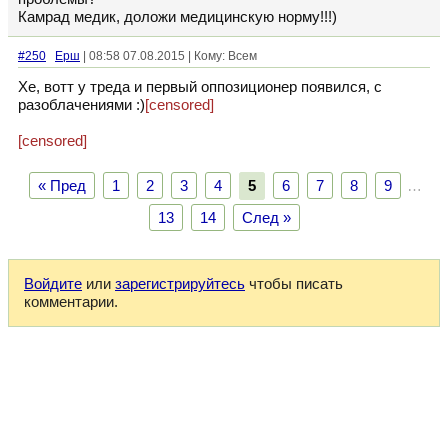
Камрад медик, доложи медицинскую норму!!!)
#250
Ерш
| 08:58 07.08.2015 | Кому: Всем
Хе, вотт у треда и первый оппозиционер появился, с
разоблачениями :)
[censored]
[censored]
« Пред
1
2
3
4
5
6
7
8
9
…
13
14
След »
Войдите
или
зарегистрируйтесь
чтобы писать
комментарии.