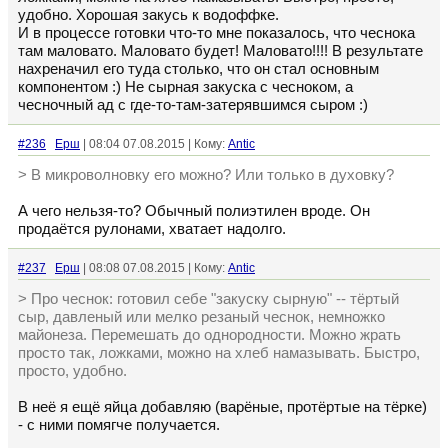
удобно. Хорошая закусь к водоффке.
И в процессе готовки что-то мне показалось, что чеснока
там маловато. Маловато будет! Маловато!!!! В результате
нахреначил его туда столько, что он стал основным
компонентом :) Не сырная закуска с чесноком, а
чесночный ад с где-то-там-затерявшимся сыром :)
#236
Ерш
| 08:04 07.08.2015 | Кому:
Antic
> В микроволновку его можно? Или только в духовку?
А чего нельзя-то? Обычный полиэтилен вроде. Он
продаётся рулонами, хватает надолго.
#237
Ерш
| 08:08 07.08.2015 | Кому:
Antic
> Про чеснок: готовил себе "закуску сырную" -- тёртый
сыр, давленый или мелко резаный чеснок, немножко
майонеза. Перемешать до однородности. Можно жрать
просто так, ложками, можно на хлеб намазывать. Быстро,
просто, удобно.
В неё я ещё яйца добавляю (варёные, протёртые на тёрке)
- с ними помягче получается.