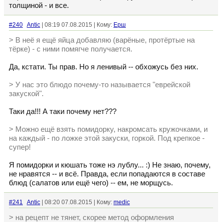
толщиной - и все.
#240
Antic
| 08:19 07.08.2015 | Кому:
Ерш
> В неё я ещё яйца добавляю (варёные, протёртые на
тёрке) - с ними помягче получается.
Да, кстати. Ты прав. Но я ленивый -- обхожусь без них.
> У нас это блюдо почему-то называется "еврейской
закуской".
Таки да!!! А таки почему нет???
> Можно ещё взять помидорку, накромсать кружочками, и
на каждый - по ложке этой закуски, горкой. Под крепкое -
супер!
Я помидорки и кюшать тоже нэ лублу... :) Не знаю, почему,
не нравятся -- и всё. Правда, если попадаются в составе
блюд (салатов или ещё чего) -- ем, не морщусь.
#241
Antic
| 08:20 07.08.2015 | Кому:
medic
> на рецепт не тянет, скорее метод оформления