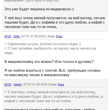
вампирами? да и просто вкусно.
Это уже будет яишенка по-медиковски :)
У неё вкус очень мягкий получается, на мой взгляд, чеснок
лишним будет. Да и с кофиём я это дело люблю, а кофий с
чесноком тоже как-то не очень.
#232
Antic
| 07:51 07.08.2015 | Кому:
Ерш
> Офигенная штука, вполне по-холостяцки :)
> Стоит копейки, выбросить не жалко, мыть ничего не
надо.
В микроволновку его можно? Или только в духовку?
Я не люблю возиться с плитой. Всё, требующее готовки,
по максимуму пихаю в микроволновку.
#233
medic
| 07:52 07.08.2015 | Кому:
Ерш
> У неё вкус очень мягкий получается, на мой взгляд,
чеснок лишним будет. Да и с кофиём я это дело люблю, а
кофий с чесноком тоже как-то не очень.
периодически хочется чего-нибудь поострее - любое