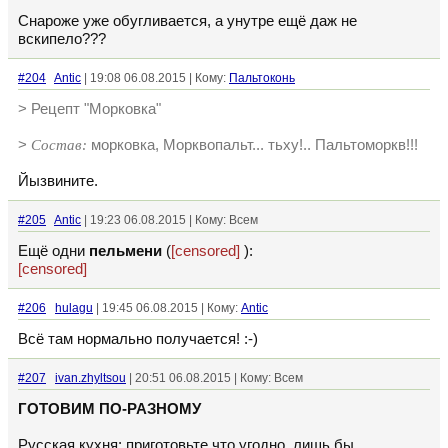
Снароже уже обугливается, а унутре ещё даж не
вскипело???
#204
Antic
| 19:08 06.08.2015 | Кому:
Пальтоконь
> Рецепт "Морковка"
>
Состав:
морковка, Морквопальт... тьху!.. Пальтоморкв!!!
Йызвините.
#205
Antic
| 19:23 06.08.2015 | Кому: Всем
Ещё одни
пельмени
(
[censored]
):
[censored]
#206
hulagu
| 19:45 06.08.2015 | Кому:
Antic
Всё там нормально получается! :-)
#207
ivan.zhyltsou
| 20:51 06.08.2015 | Кому: Всем
ГОТОВИМ ПО-РАЗНОМУ
Русская кухня: приготовьте что угодно, лишь бы