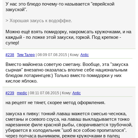
У нас это блюдо почему-то называется "еврейской
закуской".
> Хорошая закусь к водоффке.
Можно ещё взять помидорку, накромсать кружочками, и на
каждый - по ложке этой закуски, горкой. Под крепкое -
супер!
#238
Тим Талер
| 08:09 07.08.2015 | Кому:
Antic
Вместо майонеза советую сметану. Вообще, эта "закуска
сырная" внезапно оказалась вполне себе национальным
блюдом лотарингцев:) Только вместо помидорки у них
кислое яблоко.
#239
medic
| 08:11 07.08.2015 | Кому:
Antic
на рецепт не тянет, скорее метод оформления.
закуска к пивку: тонкий лаваш мажется смесью чеснока,
сметаны и соевого соуса, на лаваш выкладывается тонко
нарезанное филе красной рыбы, сворачивается трубочкой,
убирается в холодильник "шоб все собою пропиталося".
через полчаса вынимаем, режем кружочками в палец