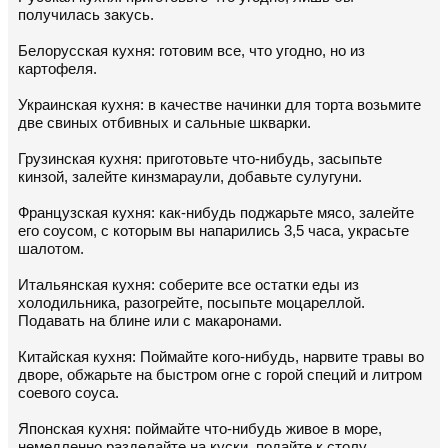
получилась закусь.
Белорусская кухня: готовим все, что угодно, но из
картофеля.
Украинская кухня: в качестве начинки для торта возьмите
две свиных отбивных и сальные шкварки.
Грузинская кухня: приготовьте что-нибудь, засыпьте
кинзой, залейте кинзмараули, добавьте сулугуни.
Французская кухня: как-нибудь поджарьте мясо, залейте
его соусом, с которым вы напарились 3,5 часа, украсьте
шалотом.
Итальянская кухня: соберите все остатки еды из
холодильника, разогрейте, посыпьте моцареллой.
Подавать на блине или с макаронами.
Китайская кухня: Поймайте кого-нибудь, нарвите травы во
дворе, обжарьте на быстром огне с горой специй и литром
соевого соуса.
Японская кухня: поймайте что-нибудь живое в море,
немедленно разделайте на куски, подайте к столу