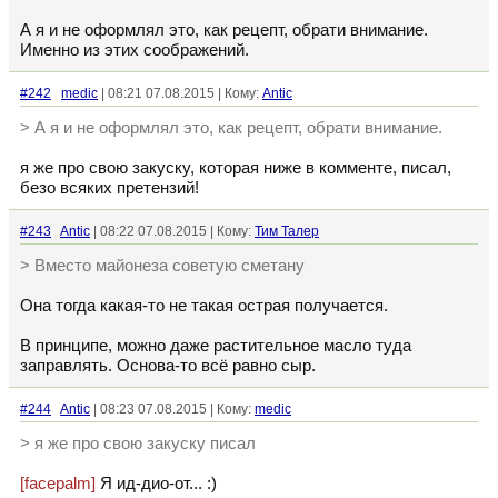
А я и не оформлял это, как рецепт, обрати внимание.
Именно из этих соображений.
#242
medic
| 08:21 07.08.2015 | Кому:
Antic
> А я и не оформлял это, как рецепт, обрати внимание.
я же про свою закуску, которая ниже в комменте, писал,
безо всяких претензий!
#243
Antic
| 08:22 07.08.2015 | Кому:
Тим Талер
> Вместо майонеза советую сметану
Она тогда какая-то не такая острая получается.
В принципе, можно даже растительное масло туда
заправлять. Основа-то всё равно сыр.
#244
Antic
| 08:23 07.08.2015 | Кому:
medic
> я же про свою закуску писал
[facepalm]
Я ид-дио-от... :)