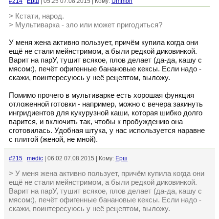
#214
Ерш
| 05:25 07.08.2015 | Кому:
Ummon
> Кстати, народ.
> Мультиварка - зло или может пригодиться?
У меня жена активно пользует, причём купила когда они
ещё не стали мейнстримом, а были редкой диковинкой.
Варит на парУ, тушит всякое, плов делает (да-да, кашу с
мясом:), печёт офигенные банановые кексы. Если надо -
скажи, поинтересуюсь у неё рецептом, выложу.
Помимо прочего в мультиварке есть хорошая функция
отложенной готовки - например, можно с вечера закинуть
ингридиентов для кукурузной каши, которая шибко долго
варится, и включить так, чтобы к пробуждению она
сготовилась. Удобная штука, у нас используется наравне
с плитой (женой, не мной).
#215
medic
| 06:02 07.08.2015 | Кому:
Ерш
> У меня жена активно пользует, причём купила когда они
ещё не стали мейнстримом, а были редкой диковинкой.
Варит на парУ, тушит всякое, плов делает (да-да, кашу с
мясом:), печёт офигенные банановые кексы. Если надо -
скажи, поинтересуюсь у неё рецептом, выложу.