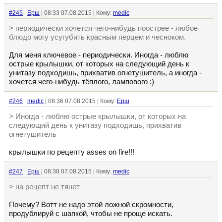
#245
Ерш
| 08:33 07.08.2015 | Кому:
medic
> периодически хочется чего-нибудь поострее - любое
блюдо могу усугубить красным перцем и чесноком.
Для меня ключевое - периодически. Иногда - люблю
острые крылышки, от которых на следующий день к
унитазу подходишь, прихватив огнетушитель, а иногда -
хочется чего-нибудь тёплого, лампового :)
#246
medic
| 08:36 07.08.2015 | Кому:
Ерш
> Иногда - люблю острые крылышки, от которых на
следующий день к унитазу подходишь, прихватив
огнетушитель
крылышки по рецепту asses on fire!!!
#247
Ерш
| 08:38 07.08.2015 | Кому:
medic
> на рецепт не тянет
Почему? Вотт не надо этой ложной скромности,
продублируй с шапкой, чтобы не проще искать.