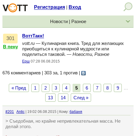
Регистрация
Вход
|
Новости | Разное
ВоттТакк!
301
vott.ru
— Кулинарная книга. Тред для желающих
В пену
приобщиться к кулинарной мудрости или
поделиться таковой. —
Новости, Разное
Ерш
07:28 06.08.2015
676 комментариев | 303 за, 1 против
|
« Пред
1
2
3
4
5
6
7
8
9
…
13
14
След »
#201
Antic
| 19:02 06.08.2015 | Кому:
бабаня
> Съедобная, но крайне непривлекательная масса. Не
делай этого.