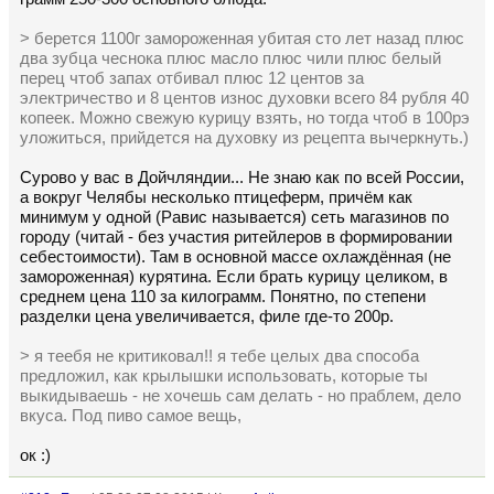
> берется 1100г замороженная убитая сто лет назад плюс
два зубца чеснока плюс масло плюс чили плюс белый
перец чтоб запах отбивал плюс 12 центов за
электричество и 8 центов износ духовки всего 84 рубля 40
копеек. Можно свежую курицу взять, но тогда чтоб в 100рэ
уложиться, прийдется на духовку из рецепта вычеркнуть.)
Сурово у вас в Дойчляндии... Не знаю как по всей России,
а вокруг Челябы несколько птицеферм, причём как
минимум у одной (Равис называется) сеть магазинов по
городу (читай - без участия ритейлеров в формировании
себестоимости). Там в основной массе охлаждённая (не
замороженная) курятина. Если брать курицу целиком, в
среднем цена 110 за килограмм. Понятно, по степени
разделки цена увеличивается, филе где-то 200р.
> я теебя не критиковал!! я тебе целых два способа
предложил, как крылышки использовать, которые ты
выкидываешь - не хочешь сам делать - но праблем, дело
вкуса. Под пиво самое вещь,
ок :)