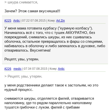
> шкура снимается,
Зачем? Этож самая вкусняшка!!!
#225
Antic
| 07:22 07.08.2015 | Кому:
Art Zin
У меня мама готовила курбасу ("куриную колбасу").
Начиналось всё с того, что с тушек АККУРАТНО, без
повреждений, снимались шкуры, из них сшивалась
оболочка, остальное превращалось в фарш со специями,
набивалось в оболочку и либо запекалось в духовке, либо
отваривалось. Вкуснятина!
Рецепт, увы, утерян.
#226
medic
| 07:34 07.08.2015 | Кому:
Antic
> Рецепт, увы, утерян.
у меня родственники делают такое к застольям, но это
нудный процесс.
снимаются шкуры, отделяется филей, отваривается
наполовину, где-то рядом параллельно наполовину
тушатся грибочки с луком. филей с грибами