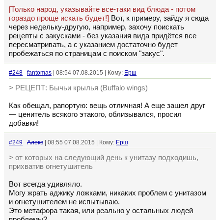
[Только народ, указывайте все-таки вид блюда - потом
гораздо проще искать будет!]
Вот, к примеру, зайду я сюда
через недельку-другую, например, захочу поискать
рецепты с закусками - без указания вида придётся все
пересматривать, а с указанием достаточно будет
пробежаться по страницам с поиском "закус".
#248
fantomas
| 08:54 07.08.2015 | Кому:
Ерш
> РЕЦЕПТ: Бычьи крылья (Buffalo wings)
Как обещал, рапортую: вещь отличная! А еще зашел друг
— ценитель всякого этакого, облизывался, просил
добавки!
#249
Алекс
| 08:55 07.08.2015 | Кому:
Ерш
> от которых на следующий день к унитазу подходишь,
прихватив огнетушитель
Вот всегда удивляло.
Могу жрать аджику ложками, никаких проблем с унитазом
и огнетушителем не испытываю.
Это метафора такая, или реально у остальных людей
проблемы?