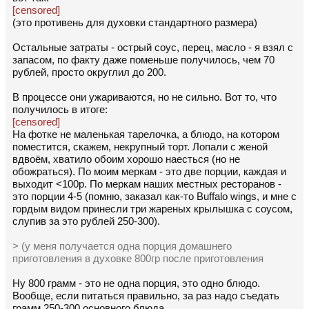
[censored]
(это противень для духовки стандартного размера)
Остальные затраты - острый соус, перец, масло - я взял с
запасом, по факту даже поменьше получилось, чем 70
рублей, просто округлил до 200.
В процессе они ужариваются, но не сильно. Вот то, что
получилось в итоге:
[censored]
На фотке не маленькая тарелочка, а блюдо, на котором
поместится, скажем, некрупный торт. Лопали с женой
вдвоём, хватило обоим хорошо наесться (но не
обожраться). По моим меркам - это две порции, каждая и
выходит <100р. По меркам наших местных ресторанов -
это порции 4-5 (помню, заказал как-то Buffalo wings, и мне с
гордым видом принесли три жареных крылышка с соусом,
слупив за это рублей 250-300).
> (у меня получается одна порция домашнего
приготовления в духовке 800гр после приготовления
Ну 800 грамм - это не одна порция, это одно блюдо.
Вообще, если питаться правильно, за раз надо съедать
грамм 250-300 основного блюда.