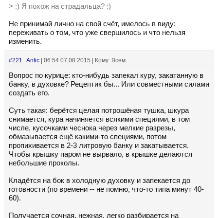
> :) Я похож на страдальца? :)
Не принимай лично на свой счёт, имелось в виду:
переживать о том, что уже свершилось и что нельзя
изменить.
#221
Antic
| 06:54 07.08.2015 | Кому: Всем
Вопрос по курице: кто-нибудь запекал куру, закатанную в
банку, в духовке? Рецептик бы... Или совместными силами
создать его.
Суть такая: берётся целая потрошёная тушка, шкура
снимается, кура начиняется всякими специями, в том
числе, кусочками чеснока через мелкие разрезы,
обмазывается ещё какими-то специями, потом
пропихивается в 2-3 литровую банку и закатывается.
Чтобы крышку паром не вырвало, в крышке делаются
небольшие проколы.
Кладётся на бок в холодную духовку и запекается до
готовности (по времени -- не помню, что-то типа минут 40-
60).
Получается сочная, нежная, легко разбирается на