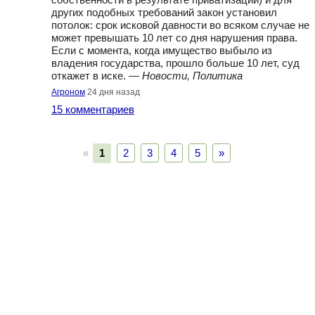
собственности в результате приватизации) и для
других подобных требований закон установил
потолок: срок исковой давности во всяком случае не
может превышать 10 лет со дня нарушения права.
Если с момента, когда имущество выбыло из
владения государства, прошло больше 10 лет, суд
откажет в иске. —
Новости, Политика
Агроном
24 дня назад
15 комментариев
«
1
2
3
4
5
»