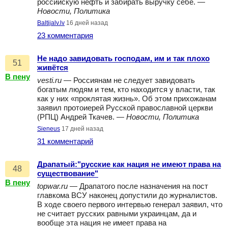
российскую нефть и забирать выручку себе. —
Новости, Политика
Baltijalv.lv
16 дней назад
23 комментария
Не надо завидовать господам, им и так плохо
51
живётся
В пену
vesti.ru
— Россиянам не следует завидовать
богатым людям и тем, кто находится у власти, так
как у них «проклятая жизнь». Об этом прихожанам
заявил протоиерей Русской православной церкви
(РПЦ) Андрей Ткачев. —
Новости, Политика
Sieneus
17 дней назад
31 комментарий
Драпатый:"русские как нация не имеют права на
48
существование"
В пену
topwar.ru
— Драпатого после назначения на пост
главкома ВСУ наконец допустили до журналистов.
В ходе своего первого интервью генерал заявил, что
не считает русских равными украинцам, да и
вообще эта нация не имеет права на