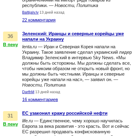
ограничениями на импорт ряда товаров из
республики. —
Новости, Политика
Baltijalv.lv
13 дней назад
22 комментария
Зеленский: Иранцы и северные корейцы уже
36
напали на Украину
В пену
lenta.ru
— Иран и Северная Корея напали на
Украину. Такое заявление сделал украинский лидер
Владимир Зеленский в интервью Sky News. «Мы
должны быть осторожны. Мы должны сделать все,
чтобы никоим образом не открыть новый фронт, но
мы должны быть честными. Иранцы и северные
корейцы уже напали на нас», — заявил он. —
Новости, Политика
DarthM
13 дней назад
16 комментариев
ЕС узаконил кражу российской нефти
31
life.ru
— Единственное, чему хорошо научилась
В пену
Европа за века развития - это красть. Вот и сейчас
ЕС разрешил продавать конфискованную