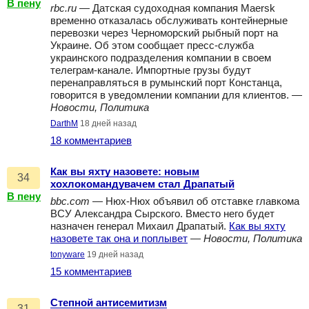
В пену
rbc.ru
— Датская судоходная компания Maersk
временно отказалась обслуживать контейнерные
перевозки через Черноморский рыбный порт на
Украине. Об этом сообщает пресс-служба
украинского подразделения компании в своем
телеграм-канале. Импортные грузы будут
перенаправляться в румынский порт Констанца,
говорится в уведомлении компании для клиентов. —
Новости, Политика
DarthM
18 дней назад
18 комментариев
Как вы яхту назовете: новым
34
хохлокомандувачем стал Драпатый
В пену
bbc.com
— Нюх-Нюх объявил об отставке главкома
ВСУ Александра Сырского. Вместо него будет
назначен генерал Михаил Драпатый.
Как вы яхту
назовете так она и поплывет
—
Новости, Политика
tonyware
19 дней назад
15 комментариев
Степной антисемитизм
31