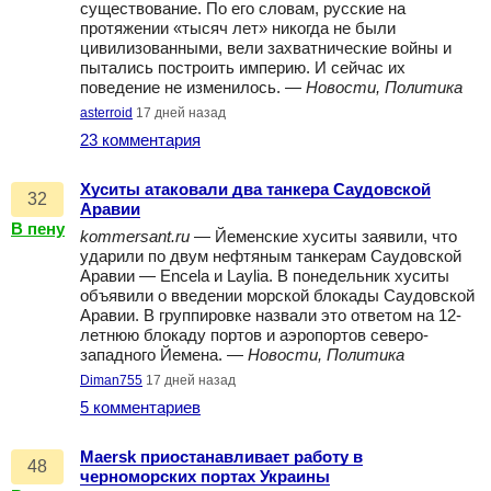
существование. По его словам, русские на
протяжении «тысяч лет» никогда не были
цивилизованными, вели захватнические войны и
пытались построить империю. И сейчас их
поведение не изменилось. —
Новости, Политика
asterroid
17 дней назад
23 комментария
Хуситы атаковали два танкера Саудовской
32
Аравии
В пену
kommersant.ru
— Йеменские хуситы заявили, что
ударили по двум нефтяным танкерам Саудовской
Аравии — Encela и Laylia. В понедельник хуситы
объявили о введении морской блокады Саудовской
Аравии. В группировке назвали это ответом на 12-
летнюю блокаду портов и аэропортов северо-
западного Йемена. —
Новости, Политика
Diman755
17 дней назад
5 комментариев
Maersk приостанавливает работу в
48
черноморских портах Украины