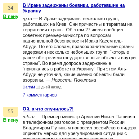
В Ираке задержаны боевики, работавшие на
34
Украину
В пену
rg.ru
— В Ираке задержаны несколько групп,
работавших на Киев. Они причастны к терактам на
территории страны. Об этом 27 июля сообщил
советник премьер-министра по вопросам
национальной безопасности Ирака Касем аль-
Абуди. По его словам, правоохранительные органы
задержали несколько небольших групп, "которые
ранее обстреляли государственные объекты внутри
страны". Во время допроса задержанные
"признались в работе на Украину" При этом Аль-
Абуди не уточнил, какие именно объекты были
взорваны. —
Новости, Политика
DarthM
12 дней назад
7 комментариев
Ой, а что случилось?!
55
mk.ru
— Премьер-министр Армении Никол Пашинян
В пену
в телефонном разговоре с президентом России
Владимиром Путиным попросил российского лидера
«принять меры» для урегулирования ситуации с