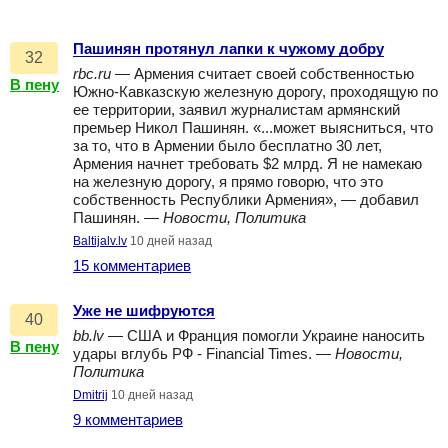
Пашинян протянул лапки к чужому добру
32
rbc.ru
— Армения считает своей собственностью
В пену
Южно-Кавказскую железную дорогу, проходящую по
ее территории, заявил журналистам армянский
премьер Никол Пашинян. «...может выясниться, что
за то, что в Армении было бесплатно 30 лет,
Армения начнет требовать $2 млрд. Я не намекаю
на железную дорогу, я прямо говорю, что это
собственность Республики Армения», — добавил
Пашинян. —
Новости, Политика
Baltijalv.lv
10 дней назад
15 комментариев
Уже не шифруются
40
bb.lv
— США и Франция помогли Украине наносить
В пену
удары вглубь РФ - Financial Times. —
Новости,
Политика
Dmitrij
10 дней назад
9 комментариев