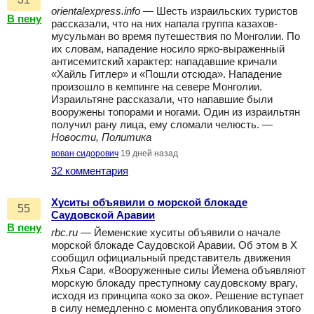
orientalexpress.info
— Шесть израильских туристов
В пену
рассказали, что на них напала группа казахов-
мусульман во время путешествия по Монголии. По
их словам, нападение носило ярко-выраженный
антисемитский характер: нападавшие кричали
«Хайль Гитлер» и «Пошли отсюда». Нападение
произошло в кемпинге на севере Монголии.
Израильтяне рассказали, что напавшие были
вооружены топорами и ногами. Один из израильтян
получил рану лица, ему сломали челюсть. —
Новости, Политика
вован сидорович
19 дней назад
32 комментария
Хуситы объявили о морской блокаде
55
Саудовской Аравии
В пену
rbc.ru
— Йеменские хуситы объявили о начале
морской блокаде Саудовской Аравии. Об этом в X
сообщил официальный представитель движения
Яхья Сари. «Вооруженные силы Йемена объявляют
морскую блокаду преступному саудовскому врагу,
исходя из принципа «око за око». Решение вступает
в силу немедленно с момента опубликования этого