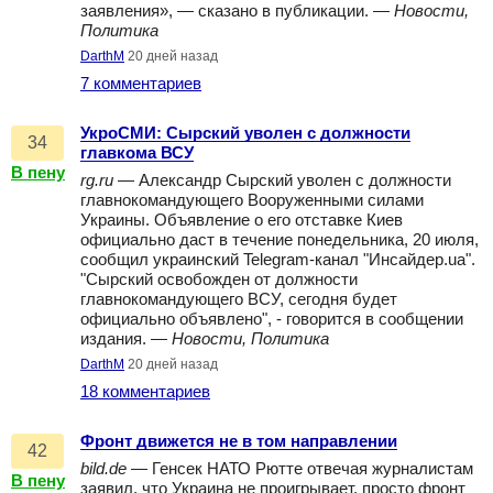
заявления», — сказано в публикации. —
Новости,
Политика
DarthM
20 дней назад
7 комментариев
УкроСМИ: Сырский уволен с должности
34
главкома ВСУ
В пену
rg.ru
— Александр Сырский уволен с должности
главнокомандующего Вооруженными силами
Украины. Объявление о его отставке Киев
официально даст в течение понедельника, 20 июля,
сообщил украинский Telegram-канал "Инсайдер.ua".
"Сырский освобожден от должности
главнокомандующего ВСУ, сегодня будет
официально объявлено", - говорится в сообщении
издания. —
Новости, Политика
DarthM
20 дней назад
18 комментариев
Фронт движется не в том направлении
42
bild.de
— Генсек НАТО Рютте отвечая журналистам
В пену
заявил, что Украина не проигрывает, просто фронт