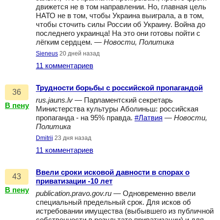
движется не в том направлении. Но, главная цель
НАТО не в том, чтобы Украина выиграла, а в том,
чтобы сточить силы России об Украину. Война до
последнего украинца! На это они готовы пойти с
лёгким сердцем. —
Новости, Политика
Sieneus
20 дней назад
11 комментариев
Трудности борьбы с российской пропагандой
36
rus.jauns.lv
— Парламентский секретарь
В пену
Министерства культуры Аболиньш: российская
пропаганда - на 95% правда.
#Латвия
—
Новости,
Политика
Dmitrij
23 дня назад
11 комментариев
Ввели сроки исковой давности в спорах о
43
приватизации -10 лет
В пену
publication.pravo.gov.ru
— Одновременно ввели
специальный предельный срок. Для исков об
истребовании имущества (выбывшего из публичной