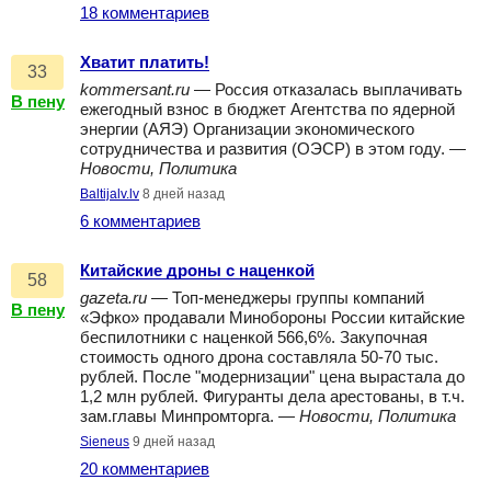
18 комментариев
Хватит платить!
33
kommersant.ru
— Россия отказалась выплачивать
В пену
ежегодный взнос в бюджет Агентства по ядерной
энергии (АЯЭ) Организации экономического
сотрудничества и развития (ОЭСР) в этом году. —
Новости, Политика
Baltijalv.lv
8 дней назад
6 комментариев
Китайские дроны с наценкой
58
gazeta.ru
— Топ-менеджеры группы компаний
В пену
«Эфко» продавали Минобороны России китайские
беспилотники с наценкой 566,6%. Закупочная
стоимость одного дрона составляла 50-70 тыс.
рублей. После "модернизации" цена вырастала до
1,2 млн рублей. Фигуранты дела арестованы, в т.ч.
зам.главы Минпромторга. —
Новости, Политика
Sieneus
9 дней назад
20 комментариев