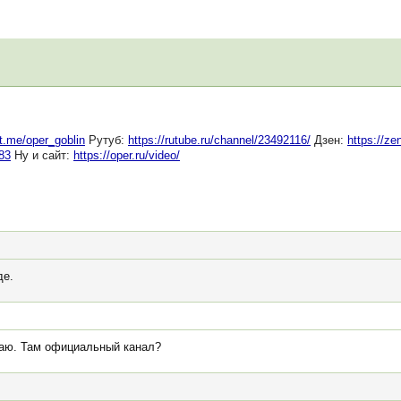
/t.me/oper_goblin
Рутуб:
https://rutube.ru/channel/23492116/
Дзен:
https://ze
583
Ну и сайт:
https://oper.ru/video/
де.
шаю. Там официальный канал?