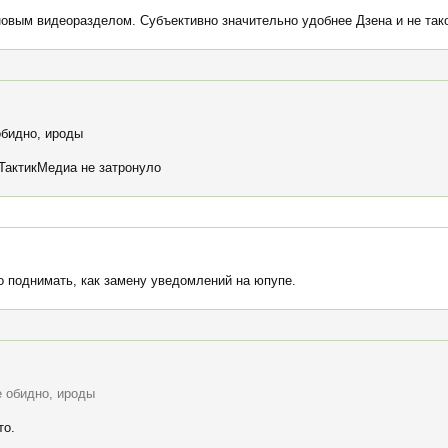
новым видеоразделом. Субъективно значительно удобнее Дзена и не тако
обидно, ироды
ТактикМедиа не затронуло
о поднимать, как замену уведомлений на юпупе.
 обидно, ироды
то.