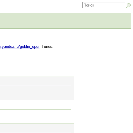
n.yandex.ru/goblin_oper
iTunes: