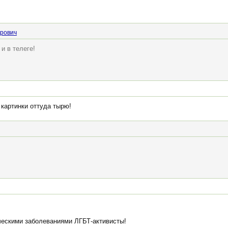
орович
и в телеге!
 картинки оттуда тырю!
ескими заболеваниями ЛГБТ-активисты!