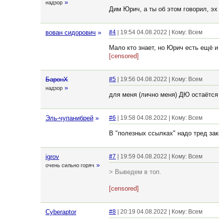
»
надзор
Дим Юрич, а ты об этом говорил, эх
вован сидорович
»
#4
| 19:54 04.08.2022 | Кому: Всем
Мало кто знает, но Юрич есть ещё и 
[censored]
БаронХ
#5
| 19:56 04.08.2022 | Кому: Всем
»
надзор
для меня (лично меня) ДЮ остаётся 
Эль-чупанибрей
»
#6
| 19:58 04.08.2022 | Кому: Всем
В "полезных ссылках" надо тред зак
igrov
#7
| 19:59 04.08.2022 | Кому: Всем
»
очень сильно горяч
> Выведем в топ.
[censored]
Cyberaptor
#8
| 20:19 04.08.2022 | Кому: Всем