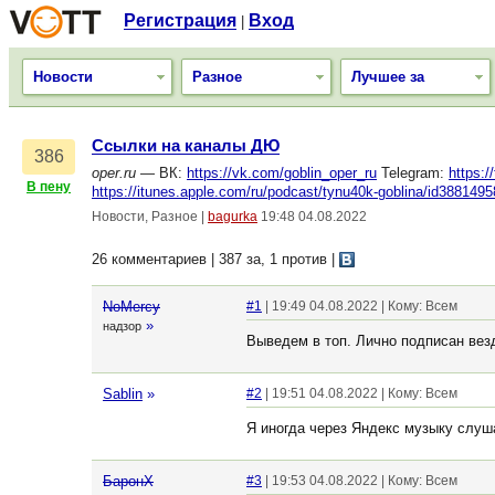
Регистрация
Вход
|
Новости
Разное
Лучшее за
Ссылки на каналы ДЮ
386
oper.ru
— ВК:
https://vk.com/goblin_oper_ru
Telegram:
https:/
В пену
https://itunes.apple.com/ru/podcast/tynu40k-goblina/id388149
Новости, Разное
|
bagurka
19:48 04.08.2022
26 комментариев | 387 за, 1 против
|
NoMercy
#1
| 19:49 04.08.2022 | Кому: Всем
»
надзор
Выведем в топ. Лично подписан вез
Sablin
»
#2
| 19:51 04.08.2022 | Кому: Всем
Я иногда через Яндекс музыку слу
БаронХ
#3
| 19:53 04.08.2022 | Кому: Всем