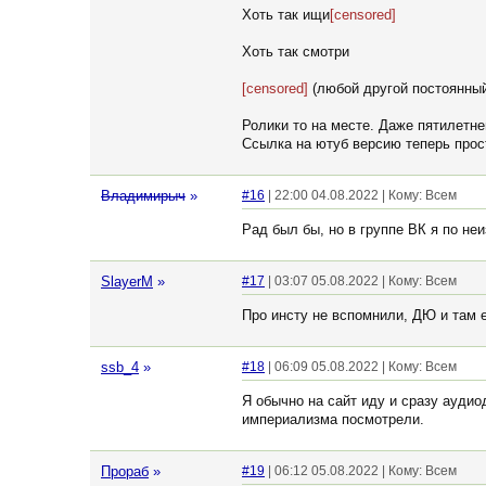
Хоть так ищи
[censored]
Хоть так смотри
[censored]
(любой другой постоянный
Ролики то на месте. Даже пятилетне
Ссылка на ютуб версию теперь прост
Владимирыч
»
#16
| 22:00 04.08.2022 | Кому: Всем
Рад был бы, но в группе ВК я по не
SlayerM
»
#17
| 03:07 05.08.2022 | Кому: Всем
Про инсту не вспомнили, ДЮ и там е
ssb_4
»
#18
| 06:09 05.08.2022 | Кому: Всем
Я обычно на сайт иду и сразу аудио
империализма посмотрели.
Прораб
»
#19
| 06:12 05.08.2022 | Кому: Всем