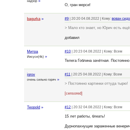
»
надзор
О, гран мерси!
bagurka
»
#9
| 20:20 04.08.2022 | Кому:
вован сид
> Мало кто знает, но Юрич есть ещё 
добавил
Митра
#10
| 20:23 04.08.2022 | Кому: Всем
»
Иисусе{4k}
Телега Гоблина зачётная. Постоянно
igrov
#11
| 20:25 04.08.2022 | Кому: Всем
»
очень сильно горяч
> Постоянно картинки оттуда тырю!
[censored]
Teopold
»
#12
| 20:32 04.08.2022 | Кому: Всем
15 лет работы, блеать!
Дурнопахнущие зараженные венерич