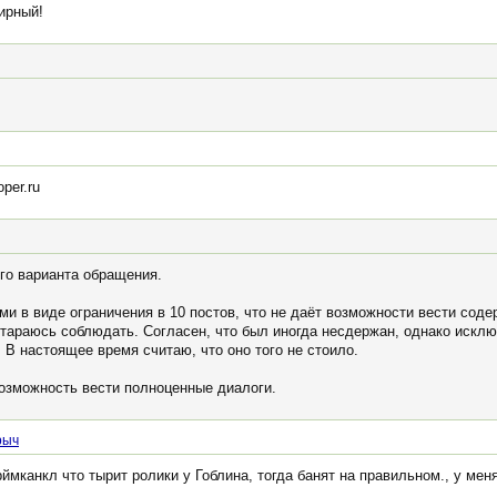
ирный!
per.ru
го варианта обращения.
ми в виде ограничения в 10 постов, что не даёт возможности вести сод
тараюсь соблюдать. Согласен, что был иногда несдержан, однако исклю
 В настоящее время считаю, что оно того не стоило.
возможность вести полноценные диалоги.
рыч
ймканкл что тырит ролики у Гоблина, тогда банят на правильном., у меня