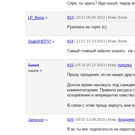
Серя, ты здесь? Иди нахуй, пидор ж
LP_Beria
»
#23
| 20:51 06.08.2022 | Кому: Всем
Рукописи не горят (с).
Stalin[HDTV]
»
#24
| 12:27 15.10.2023 | Кому: Всем
Самый главный забыли указать: vip.o
Sword
#25
| 05:14 25.12.2023 | Кому:
bagurka
»
надзор
Прошу прощения, но не нашел друго
Долгое время нахожусь под санкция
комментаторами. Правила ресурса с
оскорбления и неприкрытое хамство.
В связи с этим прошу вернуть мне 
Jameson
»
#26
| 09:02 13.08.2025 | Кому:
Владими
В вк ты мог подписаться на пиратскр