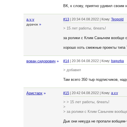
ВК, к слову, приятно удивил своим 
a.v.v
#13
| 20:34 04.08.2022 | Кому:
Teopold
»
дурачок
> 15 лет работы, блеать!
за ролики с Клим Санычем вообще 
хорошо хоть смежные проекты типа 
вован сидорович
»
#14
| 20:36 04.08.2022 | Кому:
bagurka
> добавил
Там всего 350 тыр подписчиков, над
Аристарх
»
#15
| 20:42 04.08.2022 | Кому:
a.v.v
> > 15 лет работы, блеать!
>
> за ролики с Клим Санычем вообще
Дык они никуда не пропали вобщем-