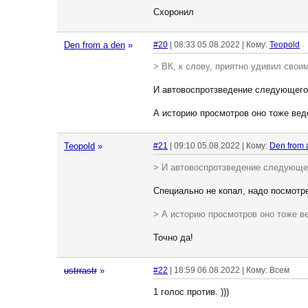
Схоронил
Den from a den
»
#20
| 08:33 05.08.2022 | Кому:
Teopold
> ВК, к слову, приятно удивил сво
И автовоспротзведение следующего
А историю просмотров оно тоже ведё
Teopold
»
#21
| 09:10 05.08.2022 | Кому:
Den from 
> И автовоспротзведение следующе
Специально не копал, надо посмотр
> А историю просмотров оно тоже ве
Точно да!
ustrrastr
»
#22
| 18:59 06.08.2022 | Кому: Всем
1 голос против. )))