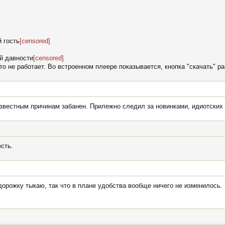
 гость
[censored]
й давности
[censored]
о не работает. Во встроенном плеере показывается, кнопка "скачать" ра
известным причинам забанен. Прилежно следил за новинками, идиотских
сть.
дорожку тыкаю, так что в плане удобства вообще ничего не изменилось.