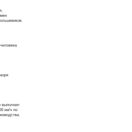
я,
омен
большевиков.
 человека
 моря
о выполнил
0 км/ч по
оизводства.