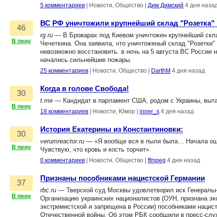
5 комментариев
|
Новости, Общество
|
Дим Димский
4 дня наза
ВС РФ уничтожили крупнейший склад "Розетка"
46
rg.ru
— В Броварах под Киевом уничтожен крупнейший скла
В пену
Чечеткина. Она заявила, что уничтоженый склад "Розетки
невозможно восстановить. в ночь на 5 августа ВС Росси
начались сильнейшие пожары.
25 комментариев
|
Новости, Общество
|
DarthM
4 дня назад
Когда в голове Свобода!
30
t.me
— Кандидат в парламент США, родом с Украины, выта
В пену
18 комментариев
|
Новости, Юмор
|
inner_s
4 дня назад
История Екатерины из Константиновки:
30
verumreactor.ru
— «Я вообще вся в пыли была… Начала ощуп
В пену
Чувствую, что кровь и кость торчит»
0 комментариев
|
Новости, Общество
|
ffmpeg
4 дня назад
Признаны пособниками нацистской Германии
37
rbc.ru
— Тверской суд Москвы удовлетворил иск Генерально
В пену
Организацию украинских националистов (ОУН, признана эк
экстремистской и запрещена в России) пособниками нацист
Отечественной войны. Об этом РБК сообщили в пресс-слу