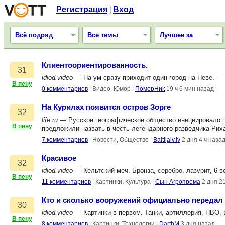
Регистрация
Вход
|
Всё подряд
Все темы
Лучшее за
Клиентоориентированность.
31
idiod.video
— На ум сразу приходит один город на Неве.
В пену
0 комментариев
|
Видео, Юмор
|
ПоморНик
19 ч 6 мин назад
На Курилах появится остров Зорге
32
life.ru
— Русское географическое общество инициировало п
В пену
предложили назвать в честь легендарного разведчика Рих
7 комментариев
|
Новости, Общество
|
Baltijalv.lv
2 дня 4 ч наза
Красивое
32
idiod.video
— Кельтский меч. Бронза, серебро, лазурит, 6 в
В пену
11 комментариев
|
Картинки, Культура
|
Сын Агропрома
2 дня 2
Кто и сколько вооружений официально передал
30
idiod.video
— Картинки в первом. Танки, артиллерия, ПВО,
В пену
8 комментариев
|
Картинки, Технологии
|
DarthM
3 дня назад