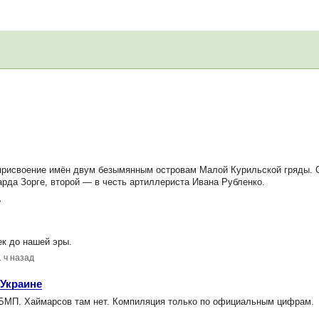
рисвоение имён двум безымянным островам Малой Курильской гряды. О
арда Зорге, второй — в честь артиллериста Ивана Рубленко.
д
ек до нашей эры.
1 ч назад
 Украине
 БМП. Хаймарсов там нет. Компиляция только по официальным цифрам.