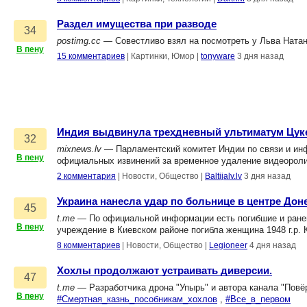
Раздел имущества при разводе
34
postimg.cc
— Совестливо взял на посмотреть у Льва Ната
В пену
15 комментариев
|
Картинки, Юмор
|
tonyware
3 дня назад
Индия выдвинула трехдневный ультиматум Цук
32
mixnews.lv
— Парламентский комитет Индии по связи и ин
В пену
официальных извинений за временное удаление видеороли
2 комментария
|
Новости, Общество
|
Baltijalv.lv
3 дня назад
Украина нанесла удар по больнице в центре Дон
45
t.me
— По официальной информации есть погибшие и ранен
В пену
учреждение в Киевском районе погибла женщина 1948 г.р. 
8 комментариев
|
Новости, Общество
|
Legioneer
4 дня назад
Хохлы продолжают устраивать диверсии.
47
t.me
— Разработчика дрона "Упырь" и автора канала "Повё
В пену
#Смертная_казнь_пособникам_хохлов
,
#Все_в_первом