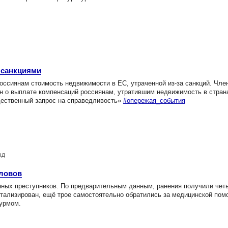
 санкциями
сиянам стоимость недвижимости в ЕС, утраченной из-за санкций. Чле
н о выплате компенсаций россиянам, утратившим недвижимость в стра
бщественный запрос на справедливость»
#опережая_события
ад
оловов
енных преступников. По предварительным данным, ранения получили чет
итализирован, ещё трое самостоятельно обратились за медицинской по
турмом.