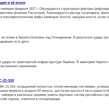
ия и её итоги
 империи февраля 1917 г. Обсуждаются структурные факторы (инфляци
симптомы (влияние Распутина). Анализируется распад госаппарата, фен
я конспирологические мифы (немецкое золото), вакуума власти, успех 
а пляже в Архипо-Осиповке под Геленджиком. В результате удара три
радавших есть дети.
удары по транспортной инфраструктуре Украины. В акватории Черного
узы военного назначения,
С-21-310
МС-21-310, оснащенный полностью отечественными системами, успешн
ина провела в воздухе 83 минуты, достигнув высоты 6 км и скорости 60
 лайнера в различных режимах работы бортовых систем российского пр
себя хорошо, отметили в госкорпорации.