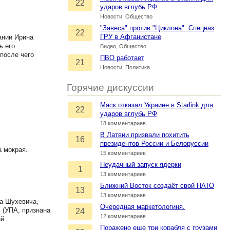
22
ударов вглубь РФ
Новости, Общество
"Завеса" против "Циклона". Спецназ
22
ГРУ в Афганистане
ании Ирина
ь его
Видео, Общество
после чего
ПВО работает
21
Новости, Политика
Горячие дискуссии
Маск отказал Украине в Starlink для
22
ударов вглубь РФ
18 комментариев
В Латвии призвали похитить
16
президентов России и Белоруссии
а мокрая.
15 комментариев
Неудачный запуск ядерки
1
13 комментариев
Ближний Восток создаёт свой НАТО
13
13 комментариев
на Шухевича,
Очередная маркетологиня.
 (УПА, признана
24
12 комментариев
ой
Поражено еще три корабля с грузами