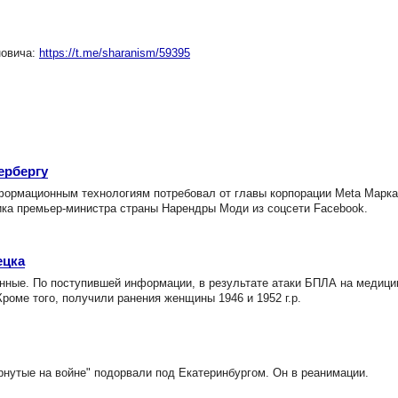
новича:
https://t.me/sharanism/59395
ербергу
формационным технологиям потребовал от главы корпорации Meta Марка
ка премьер-министра страны Нарендры Моди из соцсети Facebook.
ецка
ные. По поступившей информации, в результате атаки БПЛА на медици
Кроме того, получили ранения женщины 1946 и 1952 г.р.
рнутые на войне" подорвали под Екатеринбургом. Он в реанимации.