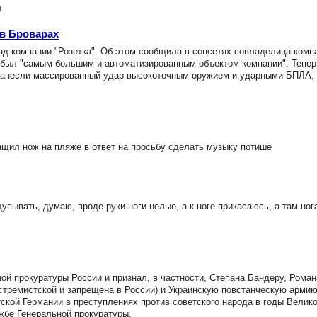
д
 в Броварах
д компании "Розетка". Об этом сообщила в соцсетях совладелица комп
" был "самым большим и автоматизированным объектом компании". Тепер
и нанесли массированный удар высокоточным оружием и ударными БПЛА, 
щил нож на пляже в ответ на просьбу сделать музыку потише
ывать, думаю, вроде руки-ноги целые, а к ноге прикасаюсь, а там ног
й прокуратуры России и признал, в частности, Степана Бандеру, Рома
стремистской и запрещена в России) и Украинскую повстанческую армию
ской Германии в преступлениях против советского народа в годы Велик
жбе Генеральной прокуратуры.