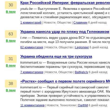
Крах Российской Империи: февральская революц
30
youtu.be
— Выступление Е. Яковлева о кризисе Российской
В пену
логистический коллапс, усталость крестьянской армии) и 
двоевластия и стихийная радикализация масс, обсуждаютс
1 комментарий
|
Новости, Общество
|
Славянин
6 дней назад
Украина нанесла удар по пляжу под Геленжиком
63
t.me
— Появилось видео удара дрона ВСУ по отдыхающим н
В пену
погибли на месте, еще 13 получили ранения. В числе пост
62 комментария
|
Новости, Общество
|
Legioneer
6 дней назад
Украина обеднела еще на три сухогруза
31
kommersant.ru
— Вооруженные силы России ночью нанесли 
В пену
беспилотниками поражены три сухогруза, перевозившие гр
7 комментариев
|
Новости, Общество
|
Baltijalv.lv
6 дней назад
«Ростех» сообщил о первом полете серийного М
38
kommersant.ru
— Первый серийный пассажирский самолет 
В пену
первый полет с аэродрома Иркутского авиазавода ОАК. Маш
приборам. Экипаж проверил устойчивость и управляемость
Полетное задание выполнено полностью, самолет показал 
11 комментариев
|
Новости, Технологии
|
DarthM
6 дней назад