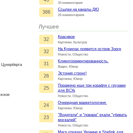
33 комментария
Ссылки на каналы ДЮ
386
26 комментариев
Лучшее
Красивое
32
Картинки, Культура
На Курилах появится остров Зорге
32
Новости, Общество
Клиентоориентированность.
31
 Цукерберга
Видео, Юмор
Эстония стронг!
26
Картинки, Юмор
Поражено еще три корабля с грузами
25
для ВСУк
нское
Новости, Общество
Очередная маркетологиня.
24
Картинки, Юмор
"Водители" и "повара" ехали "убивать
23
москалей"
Новости, Общество
Маск отказал Украине в Starlink для