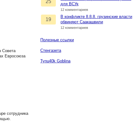
25
для ВСУк
12 комментариев
В конфликте 8.8.8. грузинские власти
19
обвиняют Саакашвили
12 комментариев
Полезные ссылки
Стенгазета
н Совета
нах Евросоюза
Tynu40k Goblina
ыре сотрудника
мощью.