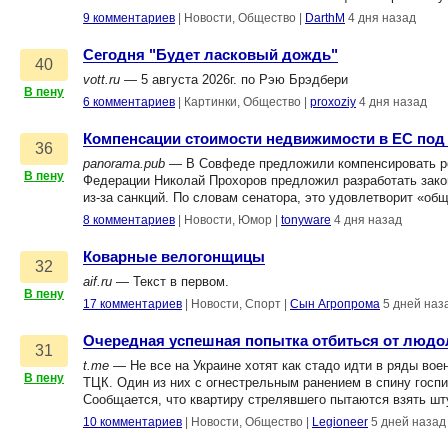
9 комментариев
|
Новости, Общество
|
DarthM
4 дня назад
Сегодня "Будет ласковый дождь"
40
vott.ru
— 5 августа 2026г. по Рэю Брэдбери
В пену
6 комментариев
|
Картинки, Общество
|
proxoziy
4 дня назад
Компенсации стоимости недвижимости в ЕС под
36
panorama.pub
— В Совфеде предложили компенсировать рос
В пену
Федерации Николай Прохоров предложил разработать зако
из-за санкций. По словам сенатора, это удовлетворит «о
8 комментариев
|
Новости, Юмор
|
tonyware
4 дня назад
Коварные велогонщицы
32
aif.ru
— Текст в первом.
В пену
17 комментариев
|
Новости, Спорт
|
Сын Агропрома
5 дней наз
Очередная успешная попытка отбиться от люд
31
t.me
— Не все на Украине хотят как стадо идти в ряды во
В пену
ТЦК. Один из них с огнестрельным ранением в спину госп
Сообщается, что квартиру стрелявшего пытаются взять ш
10 комментариев
|
Новости, Общество
|
Legioneer
5 дней назад