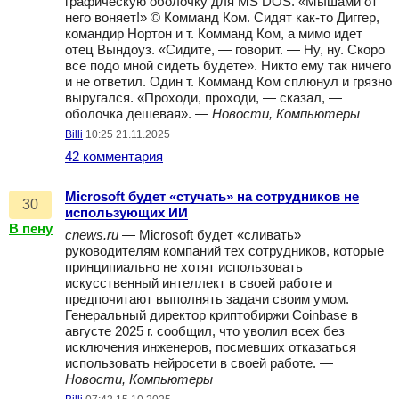
графическую оболочку для MS DOS. «Мышами от
него воняет!» © Комманд Ком. Сидят как-то Диггер,
командир Нортон и т. Комманд Ком, а мимо идет
отец Вындоуз. «Сидите, — говорит. — Ну, ну. Скоро
все подо мной сидеть будете». Никто ему так ничего
и не ответил. Один т. Комманд Ком сплюнул и грязно
выругался. «Проходи, проходи, — сказал, —
оболочка дешевая». —
Новости, Компьютеры
Billi
10:25 21.11.2025
42 комментария
Microsoft будет «стучать» на сотрудников не
30
использующих ИИ
В пену
cnews.ru
— Microsoft будет «сливать»
руководителям компаний тех сотрудников, которые
принципиально не хотят использовать
искусственный интеллект в своей работе и
предпочитают выполнять задачи своим умом.
Генеральный директор криптобиржи Coinbase в
августе 2025 г. сообщил, что уволил всех без
исключения инженеров, посмевших отказаться
использовать нейросети в своей работе. —
Новости, Компьютеры