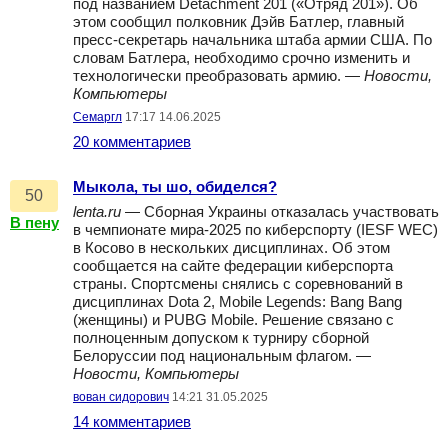
под названием Detachment 201 («Отряд 201»). Об
этом сообщил полковник Дэйв Батлер, главный
пресс‑секретарь начальника штаба армии США. По
словам Батлера, необходимо срочно изменить и
технологически преобразовать армию. —
Новости,
Компьютеры
Семаргл
17:17 14.06.2025
20 комментариев
Мыкола, ты шо, обиделся?
50
lenta.ru
— Сборная Украины отказалась участвовать
В пену
в чемпионате мира-2025 по киберспорту (IESF WEC)
в Косово в нескольких дисциплинах. Об этом
сообщается на сайте федерации киберспорта
страны. Спортсмены снялись с соревнований в
дисциплинах Dota 2, Mobile Legends: Bang Bang
(женщины) и PUBG Mobile. Решение связано с
полноценным допуском к турниру сборной
Белоруссии под национальным флагом. —
Новости, Компьютеры
вован сидорович
14:21 31.05.2025
14 комментариев