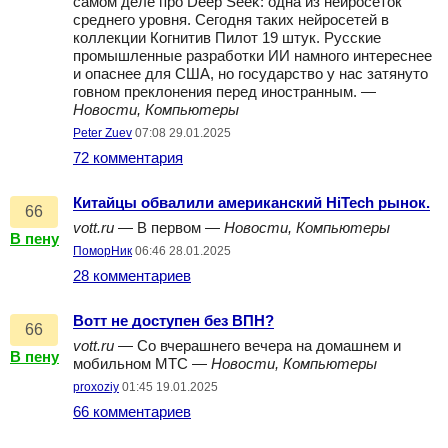
самом деле про Deep Seek: одна из нейросеток
среднего уровня. Сегодня таких нейросетей в
коллекции Когнитив Пилот 19 штук. Русские
промышленные разработки ИИ намного интереснее
и опаснее для США, но государство у нас затянуто
говном преклонения перед иностранным. —
Новости, Компьютеры
Peter Zuev
07:08 29.01.2025
72 комментария
Китайцы обвалили американский HiTech рынок.
66
vott.ru
— В первом —
Новости, Компьютеры
В пену
ПоморНик
06:46 28.01.2025
28 комментариев
Вотт не доступен без ВПН?
66
vott.ru
— Со вчерашнего вечера на домашнем и
В пену
мобильном МТС —
Новости, Компьютеры
proxoziy
01:45 19.01.2025
66 комментариев