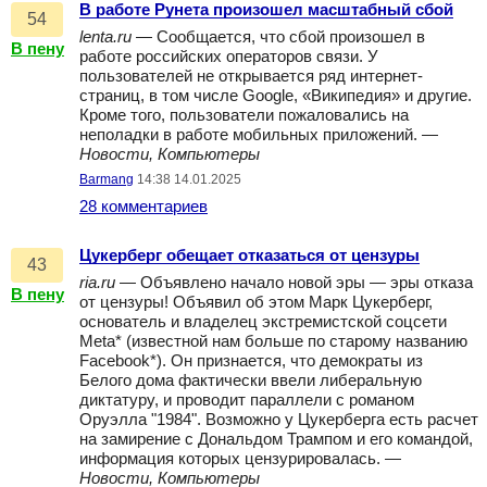
В работе Рунета произошел масштабный сбой
54
lenta.ru
— Сообщается, что сбой произошел в
В пену
работе российских операторов связи. У
пользователей не открывается ряд интернет-
страниц, в том числе Google, «Википедия» и другие.
Кроме того, пользователи пожаловались на
неполадки в работе мобильных приложений. —
Новости, Компьютеры
Barmang
14:38 14.01.2025
28 комментариев
Цукерберг обещает отказаться от цензуры
43
ria.ru
— Объявлено начало новой эры — эры отказа
В пену
от цензуры! Объявил об этом Марк Цукерберг,
основатель и владелец экстремистской соцсети
Meta* (известной нам больше по старому названию
Facebook*). Он признается, что демократы из
Белого дома фактически ввели либеральную
диктатуру, и проводит параллели с романом
Оруэлла "1984". Возможно у Цукерберга есть расчет
на замирение с Дональдом Трампом и его командой,
информация которых цензурировалась. —
Новости, Компьютеры