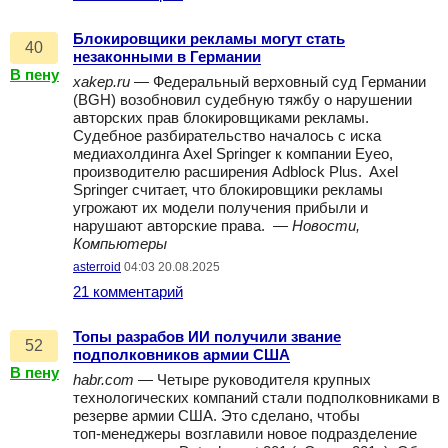
Блокировщики рекламы могут стать
40
незаконными в Германии
В пену
xakep.ru
— Федеральный верховный суд Германии
(BGH) возобновил судебную тяжбу о нарушении
авторских прав блокировщиками рекламы.
Судебное разбирательство началось с иска
медиахолдинга Axel Springer к компании Eyeo,
производителю расширения Adblock Plus. Axel
Springer считает, что блокировщики рекламы
угрожают их модели получения прибыли и
нарушают авторские права. —
Новости,
Компьютеры
asterroid
04:03 20.08.2025
21 комментарий
Топы разрабов ИИ получили звание
52
подполковников армии США
В пену
habr.com
— Четыре руководителя крупных
технологических компаний стали подполковниками в
резерве армии США. Это сделано, чтобы
топ‑менеджеры возглавили новое подразделение