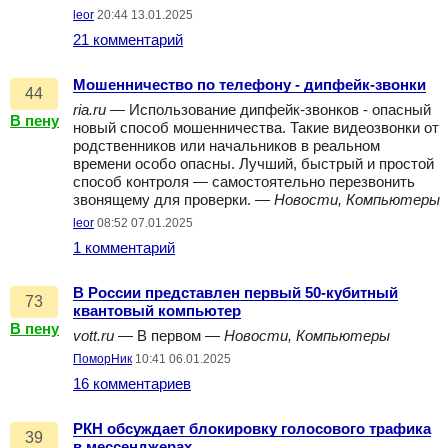
leor
20:44 13.01.2025
21 комментарий
Мошенничество по телефону - дипфейк-звонки
44
ria.ru
— Использование дипфейк-звонков - опасный
В пену
новый способ мошенничества. Такие видеозвонки от
родственников или начальников в реальном
времени особо опасны. Лучший, быстрый и простой
способ контроля — самостоятельно перезвонить
звонящему для проверки. —
Новости, Компьютеры
leor
08:52 07.01.2025
1 комментарий
В России представлен первый 50-кубитный
73
квантовый компьютер
В пену
vott.ru
— В первом —
Новости, Компьютеры
ПоморНик
10:41 06.01.2025
16 комментариев
РКН обсуждает блокировку голосового трафика
39
в мессенджерах