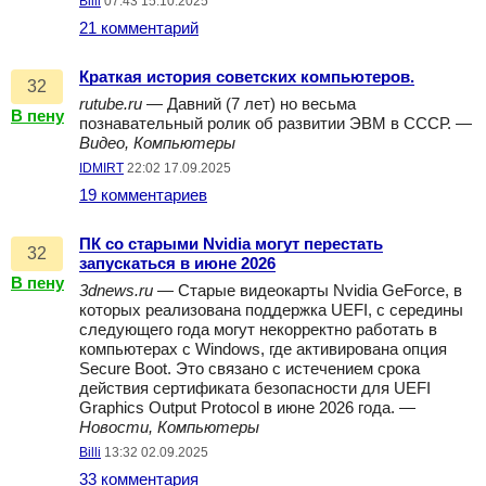
Billi
07:43 15.10.2025
21 комментарий
Краткая история советских компьютеров.
32
rutube.ru
— Давний (7 лет) но весьма
В пену
познавательный ролик об развитии ЭВМ в СССР. —
Видео, Компьютеры
IDMIRT
22:02 17.09.2025
19 комментариев
ПК со старыми Nvidia могут перестать
32
запускаться в июне 2026
В пену
3dnews.ru
— Старые видеокарты Nvidia GeForce, в
которых реализована поддержка UEFI, с середины
следующего года могут некорректно работать в
компьютерах с Windows, где активирована опция
Secure Boot. Это связано с истечением срока
действия сертификата безопасности для UEFI
Graphics Output Protocol в июне 2026 года. —
Новости, Компьютеры
Billi
13:32 02.09.2025
33 комментария