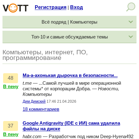
Регистрация
Вход
|
Всё подряд | Компьютеры
Топ-10 и самые обсуждаемые темы
Компьютеры, интернет, ПО,
программирование
Ма-а-ахонькая дырочка в безопасности...
48
t.me
— ...Самой лучшей в мире операционной
В пену
системы* от корпорации Добра. —
Новости,
Компьютеры
Дим Димский
17:46 21.04.2026
18 комментариев
Google Antigravity (IDE с ИИ) сама удалила
37
файлы на диске
В пену
habr.com
— Разработчик под ником Deep‑Hyena492