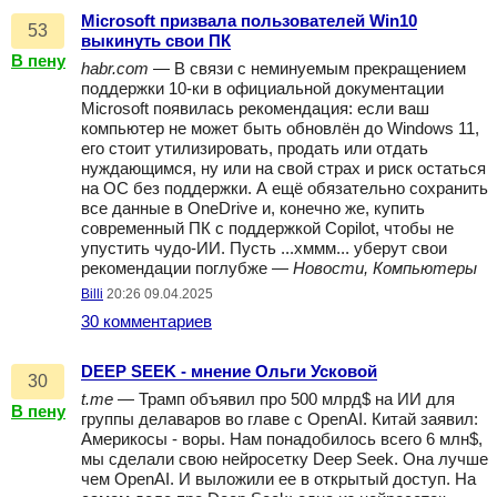
Microsoft призвала пользователей Win10
53
выкинуть свои ПК
В пену
habr.com
— В связи с неминуемым прекращением
поддержки 10-ки в официальной документации
Microsoft появилась рекомендация: если ваш
компьютер не может быть обновлён до Windows 11,
его стоит утилизировать, продать или отдать
нуждающимся, ну или на свой страх и риск остаться
на ОС без поддержки. А ещё обязательно сохранить
все данные в OneDrive и, конечно же, купить
современный ПК с поддержкой Copilot, чтобы не
упустить чудо-ИИ. Пусть ...хммм... уберут свои
рекомендации поглубже —
Новости, Компьютеры
Billi
20:26 09.04.2025
30 комментариев
DEEP SEEK - мнение Ольги Усковой
30
t.me
— Трамп объявил про 500 млрд$ на ИИ для
В пену
группы делаваров во главе с OpenAI. Китай заявил:
Америкосы - воры. Нам понадобилось всего 6 млн$,
мы сделали свою нейросетку Deep Seek. Она лучше
чем OpenAI. И выложили ее в открытый доступ. На