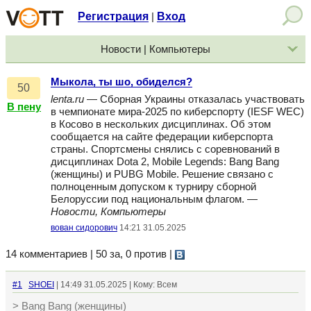
Регистрация
Вход
|
Новости | Компьютеры
Мыкола, ты шо, обиделся?
50
lenta.ru
— Сборная Украины отказалась участвовать
В пену
в чемпионате мира-2025 по киберспорту (IESF WEC)
в Косово в нескольких дисциплинах. Об этом
сообщается на сайте федерации киберспорта
страны. Спортсмены снялись с соревнований в
дисциплинах Dota 2, Mobile Legends: Bang Bang
(женщины) и PUBG Mobile. Решение связано с
полноценным допуском к турниру сборной
Белоруссии под национальным флагом. —
Новости, Компьютеры
вован сидорович
14:21 31.05.2025
14 комментариев | 50 за, 0 против
|
#1
SHOEI
| 14:49 31.05.2025 | Кому: Всем
> Bang Bang (женщины)