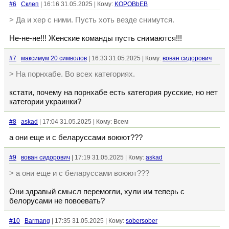
#6
Склеп
| 16:16 31.05.2025 | Кому:
KOPOBbEB
> Да и хер с ними. Пусть хоть везде снимутся.
Не-не-не!!! Женские команды пусть снимаются!!!
#7
максимум 20 символов
| 16:33 31.05.2025 | Кому:
вован сидорович
> На порнхабе. Во всех категориях.
кстати, почему на порнхабе есть категория русские, но нет
категории украинки?
#8
askad
| 17:04 31.05.2025 | Кому: Всем
а они еще и с беларуссами воюют???
#9
вован сидорович
| 17:19 31.05.2025 | Кому:
askad
> а они еще и с беларуссами воюют???
Они здравый смысл перемогли, хули им теперь с
белорусами не повоевать?
#10
Barmang
| 17:35 31.05.2025 | Кому:
sobersober