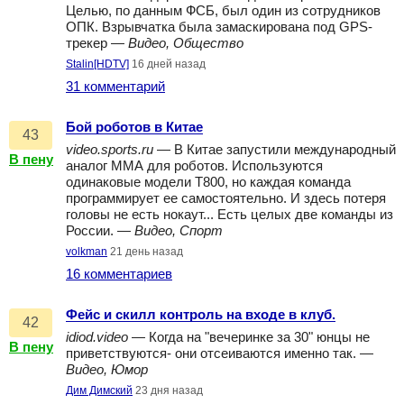
Целью, по данным ФСБ, был один из сотрудников
ОПК. Взрывчатка была замаскирована под GPS-
трекер —
Видео, Общество
Stalin[HDTV]
16 дней назад
31 комментарий
Бой роботов в Китае
43
video.sports.ru
— В Китае запустили международный
В пену
аналог ММА для роботов. Используются
одинаковые модели Т800, но каждая команда
программирует ее самостоятельно. И здесь потеря
головы не есть нокаут... Есть целых две команды из
России. —
Видео, Спорт
volkman
21 день назад
16 комментариев
Фейс и скилл контроль на входе в клуб.
42
idiod.video
— Когда на "вечеринке за 30" юнцы не
В пену
приветствуются- они отсеиваются именно так. —
Видео, Юмор
Дим Димский
23 дня назад