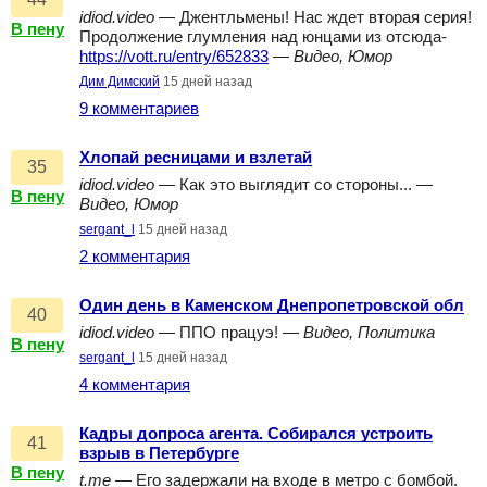
idiod.video
— Джентльмены! Нас ждет вторая серия!
В пену
Продолжение глумления над юнцами из отсюда-
https://vott.ru/entry/652833
—
Видео, Юмор
Дим Димский
15 дней назад
9 комментариев
Хлопай ресницами и взлетай
35
idiod.video
— Как это выглядит со стороны... —
В пену
Видео, Юмор
sergant_l
15 дней назад
2 комментария
Один день в Каменском Днепропетровской обл
40
idiod.video
— ППО працуэ! —
Видео, Политика
В пену
sergant_l
15 дней назад
4 комментария
Кадры допроса агента. Собирался устроить
41
взрыв в Петербурге
В пену
t.me
— Его задержали на входе в метро с бомбой.