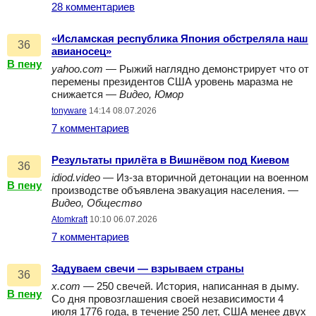
28 комментариев
«Исламская республика Япония обстреляла наш
36
авианосец»
В пену
yahoo.com
— Рыжий наглядно демонстрирует что от
перемены президентов США уровень маразма не
снижается —
Видео, Юмор
tonyware
14:14 08.07.2026
7 комментариев
Результаты прилёта в Вишнёвом под Киевом
36
idiod.video
— Из-за вторичной детонации на военном
В пену
производстве объявлена эвакуация населения. —
Видео, Общество
Atomkraft
10:10 06.07.2026
7 комментариев
Задуваем свечи — взрываем страны
36
x.com
— 250 свечей. История, написанная в дыму.
В пену
Со дня провозглашения своей независимости 4
июля 1776 года, в течение 250 лет, США менее двух