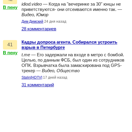
idiod.video
— Когда на "вечеринке за 30" юнцы не
В пену
приветствуются- они отсеиваются именно так. —
Видео, Юмор
Дим Димский
24 дня назад
28 комментариев
Кадры допроса агента. Собирался устроить
41
взрыв в Петербурге
В пену
t.me
— Его задержали на входе в метро с бомбой.
Целью, по данным ФСБ, был один из сотрудников
ОПК. Взрывчатка была замаскирована под GPS-
трекер —
Видео, Общество
Stalin[HDTV]
17 дней назад
31 комментарий