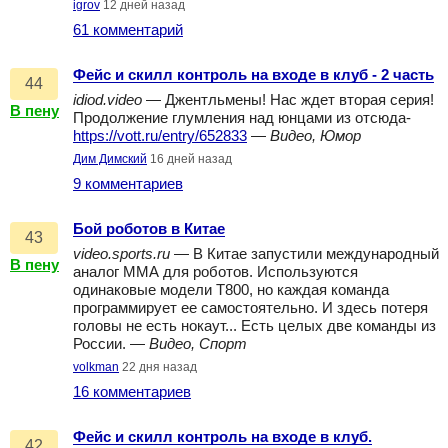
igrov
12 дней назад
61 комментарий
Фейс и скилл контроль на входе в клуб - 2 часть
44
idiod.video
— Джентльмены! Нас ждет вторая серия!
В пену
Продолжение глумления над юнцами из отсюда-
https://vott.ru/entry/652833
—
Видео, Юмор
Дим Димский
16 дней назад
9 комментариев
Бой роботов в Китае
43
video.sports.ru
— В Китае запустили международный
В пену
аналог ММА для роботов. Используются
одинаковые модели Т800, но каждая команда
программирует ее самостоятельно. И здесь потеря
головы не есть нокаут... Есть целых две команды из
России. —
Видео, Спорт
volkman
22 дня назад
16 комментариев
Фейс и скилл контроль на входе в клуб.
42