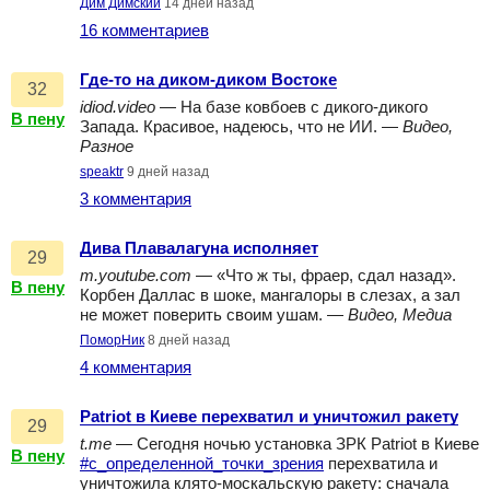
Дим Димский
14 дней назад
16 комментариев
Где-то на диком-диком Востоке
32
idiod.video
— На базе ковбоев с дикого-дикого
В пену
Запада. Красивое, надеюсь, что не ИИ. —
Видео,
Разное
speaktr
9 дней назад
3 комментария
Дива Плавалагуна исполняет
29
m.youtube.com
— «Что ж ты, фраер, сдал назад».
В пену
Корбен Даллас в шоке, мангалоры в слезах, а зал
не может поверить своим ушам. —
Видео, Медиа
ПоморНик
8 дней назад
4 комментария
Patriot в Киеве перехватил и уничтожил ракету
29
t.me
— Сегодня ночью установка ЗРК Patriot в Киеве
В пену
#с_определенной_точки_зрения
перехватила и
уничтожила клято-москальскую ракету: сначала