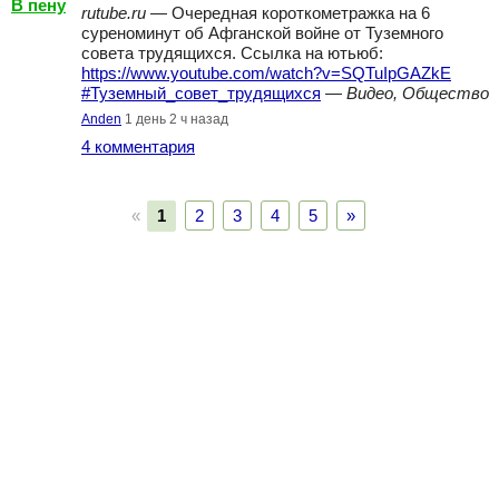
В пену
rutube.ru
— Очередная короткометражка на 6
суреноминут об Афганской войне от Туземного
совета трудящихся. Ссылка на ютьюб:
https://www.youtube.com/watch?v=SQTuIpGAZkE
#Туземный_совет_трудящихся
—
Видео, Общество
Anden
1 день 2 ч назад
4 комментария
«
1
2
3
4
5
»