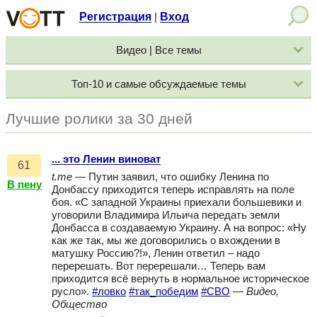
Регистрация
Вход
|
Видео | Все темы
Топ-10 и самые обсуждаемые темы
Лучшие ролики за 30 дней
... это Ленин виноват
61
t.me
— Путин заявил, что ошибку Ленина по
В пену
Донбассу приходится теперь исправлять на поле
боя. «С западной Украины приехали большевики и
уговорили Владимира Ильича передать земли
Донбасса в создаваемую Украину. А на вопрос: «Ну
как же так, мы же договорились о вхождении в
матушку Россию?!», Ленин ответил – надо
перерешать. Вот перерешали… Теперь вам
приходится всё вернуть в нормальное историческое
русло».
#ловко
#так_победим
#СВО
—
Видео,
Общество