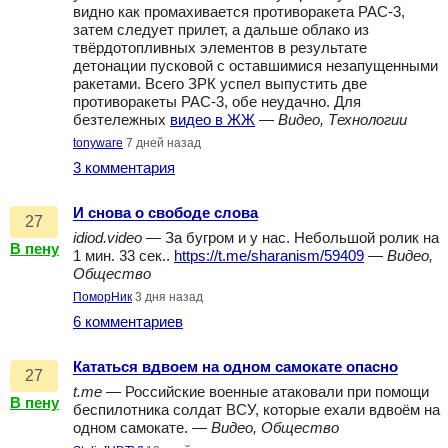
видно как промахивается противоракета PAC-3,
затем следует прилет, а дальше облако из
твёрдотопливных элементов в результате
детонации пусковой с оставшимися незапущенными
ракетами. Всего ЗРК успел выпустить две
противоракеты PAC-3, обе неудачно. Для
безтележных
видео в ЖЖ
—
Видео, Технологии
tonyware
7 дней назад
3 комментария
И снова о свободе слова
27
idiod.video
— За бугром и у нас. Небольшой ролик на
В пену
1 мин. 33 сек..
https://t.me/sharanism/59409
—
Видео,
Общество
ПоморНик
3 дня назад
6 комментариев
Кататься вдвоем на одном самокате опасно
27
t.me
— Российские военные атаковали при помощи
В пену
беспилотника солдат ВСУ, которые ехали вдвоём на
одном самокате. —
Видео, Общество