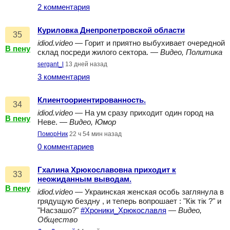
2 комментария
Куриловка Днепропетровской области
35
idiod.video
— Горит и приятно выбухивает очередной
В пену
склад посреди жилого сектора. —
Видео, Политика
sergant_l
13 дней назад
3 комментария
Клиентоориентированность.
34
idiod.video
— На ум сразу приходит один город на
В пену
Неве. —
Видео, Юмор
ПоморНик
22 ч 54 мин назад
0 комментариев
Гхалина Хрюкославовна приходит к
33
неожиданным выводам.
В пену
idiod.video
— Украинская женская особь заглянула в
грядущую бездну , и теперь вопрошает : "Кiк тiк ?" и
"Насзашо?"
#Хроники_Хрюкославля
—
Видео,
Общество