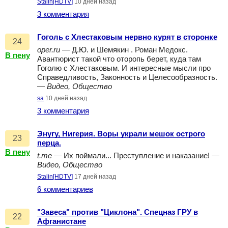
Stalin[HDTV]
10 дней назад
3 комментария
Гоголь с Хлестаковым нервно курят в сторонке
24
oper.ru
— Д.Ю. и Шемякин . Роман Медокс.
В пену
Авантюрист такой что оторопь берет, куда там
Гоголю с Хлестаковым. И интересные мысли про
Справедливость, Законность и Целесообразность.
—
Видео, Общество
sa
10 дней назад
3 комментария
Энугу, Нигерия. Воры украли мешок острого
23
перца.
В пену
t.me
— Их поймали... Преступление и наказание! —
Видео, Общество
Stalin[HDTV]
17 дней назад
6 комментариев
"Завеса" против "Циклона". Спецназ ГРУ в
22
Афганистане