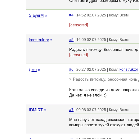
Они там и дрон размером с муху изо
SlayerM
»
#4
| 14:52 02.07.2025 | Кому: Всем
[censored]
konstruktor
»
#5
| 16:09 02.07.2025 | Кому: Всем
Радость питомцу, бессонная ночь дл
[censored]
Джо
»
#6
| 20:27 02.07.2025 | Кому:
konstruktor
> Радость питомцу, бессонная ночь 
Как только соседи из дома напротив 
Да нет, я не злой. :)
IDMIRT
»
#7
| 00:08 03.07.2025 | Кому: Всем
Мне пару лет назад знакомая, котор
комары просто тучей атакуют людей 