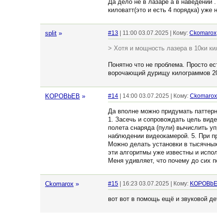
Да дело не в лазаре а в наведении 
киловатт(это и есть 4 порядка) уже 
split
»
#13
| 11:00 03.07.2025 | Кому:
Ckomarox
> Хотя и мощность лазера в 10ки ки
Понятно что не проблема. Просто ес
ворочающий дурищу килограммов 200
KOPOBbEB
»
#14
| 14:00 03.07.2025 | Кому:
Ckomarox
Да вполне можно придумать паттерн
1. Засечь и сопровождать цель вид
полета снаряда (пули) вычислить уп
наблюдении видеокамерой. 5. При пр
Можно делать установки в тысячных
эти алгоритмы уже известны и испо
Меня удивляет, что почему до сих п
Ckomarox
»
#15
| 16:23 03.07.2025 | Кому:
KOPOBb
вот вот в помощь ещё и звуковой д