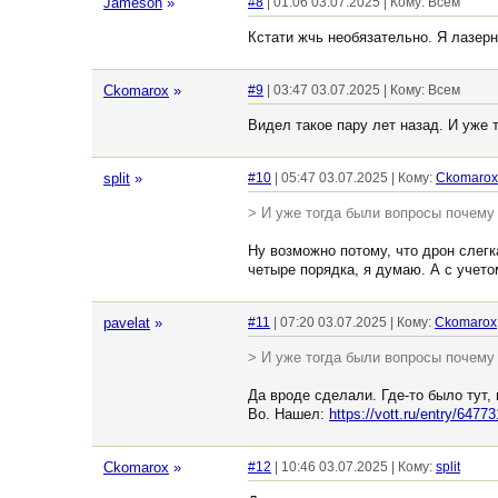
Jameson
»
#8
| 01:06 03.07.2025 | Кому: Всем
Кстати жчь необязательно. Я лазерн
Ckomarox
»
#9
| 03:47 03.07.2025 | Кому: Всем
Видел такое пару лет назад. И уже 
split
»
#10
| 05:47 03.07.2025 | Кому:
Ckomarox
> И уже тогда были вопросы почему
Ну возможно потому, что дрон слегк
четыре порядка, я думаю. А с учето
pavelat
»
#11
| 07:20 03.07.2025 | Кому:
Ckomarox
> И уже тогда были вопросы почему
Да вроде сделали. Где-то было тут, 
Во. Нашел:
https://vott.ru/entry/64773
Ckomarox
»
#12
| 10:46 03.07.2025 | Кому:
split