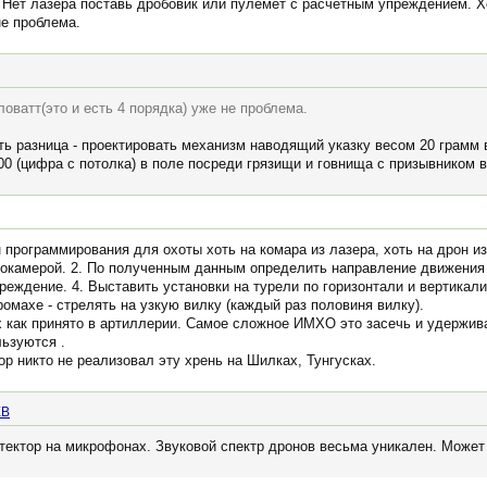
. Нет лазера поставь дробовик или пулемёт с расчётным упреждением. Х
не проблема.
ловатт(это и есть 4 порядка) уже не проблема.
ть разница - проектировать механизм наводящий указку весом 20 грамм 
 (цифра с потолка) в поле посреди грязищи и говнища с призывником в
 программирования для охоты хоть на комара из лазера, хоть на дрон 
еокамерой. 2. По полученным данным определить направление движения и
реждение. 4. Выставить установки на турели по горизонтали и вертикали
омахе - стрелять на узкую вилку (каждый раз половиня вилку).
 как принято в артиллерии. Самое сложное ИМХО это засечь и удержив
льзуются .
ор никто не реализовал эту хрень на Шилках, Тунгусках.
EB
етектор на микрофонах. Звуковой спектр дронов весьма уникален. Может