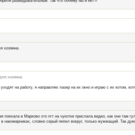
брели разведывательный. Так что почему бы и нет?!
я хозяина.
для хозяина.
уходят на работу, я направляю лазер на их окно и играю с их котом, ко
ая поехала в Марково это пгт на чукотке прислала видео, как они там гу
в накомарниках, словно серый пепел вокруг, только жужжащий. Так дума