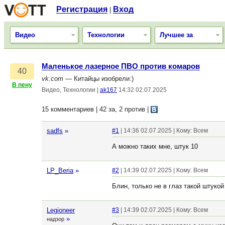
Регистрация
Вход
|
Видео
Технологии
Лучшее за
Маленькое лазерное ПВО против комаров
40
vk.com
— Китайцы изобрели:)
В пену
Видео, Технологии
|
ak167
14:32 02.07.2025
15 комментариев | 42 за, 2 против
|
sadfs
»
#1
| 14:36 02.07.2025 | Кому: Всем
А можно таких мне, штук 10
LP_Beria
»
#2
| 14:39 02.07.2025 | Кому: Всем
Блин, только не в глаз такой штукой
Legioneer
#3
| 14:39 02.07.2025 | Кому: Всем
»
надзор