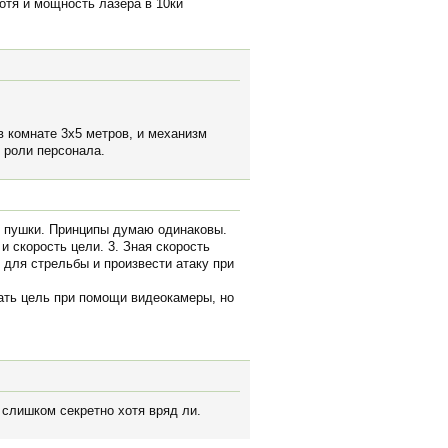
отя и мощность лазера в 10ки
в комнате 3х5 метров, и механизм
 роли персонала.
из пушки. Принципы думаю одинаковы.
 скорость цели. 3. Зная скорость
 для стрельбы и произвести атаку при
ать цель при помощи видеокамеры, но
 слишком секретно хотя вряд ли.