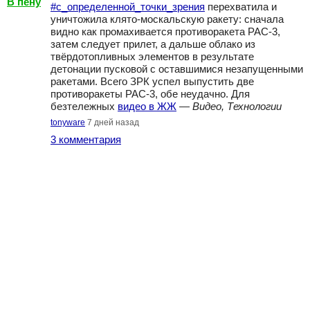
В пену
#с_определенной_точки_зрения
перехватила и
уничтожила клято-москальскую ракету: сначала
видно как промахивается противоракета PAC-3,
затем следует прилет, а дальше облако из
твёрдотопливных элементов в результате
детонации пусковой с оставшимися незапущенными
ракетами. Всего ЗРК успел выпустить две
противоракеты PAC-3, обе неудачно. Для
безтележных
видео в ЖЖ
—
Видео, Технологии
tonyware
7 дней назад
3 комментария