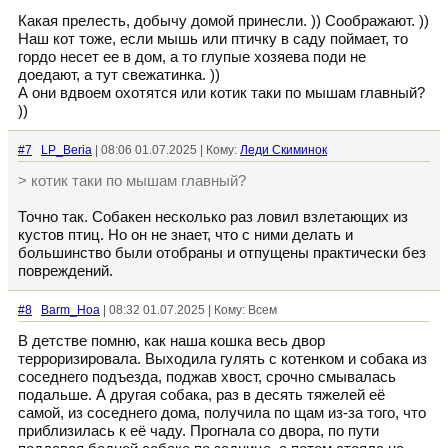
Какая прелесть, добычу домой принесли. )) Соображают. ))
Наш кот тоже, если мышь или птичку в саду поймает, то
гордо несет ее в дом, а то глупые хозяева поди не
доедают, а тут свежатинка. ))
А они вдвоем охотятся или котик таки по мышам главный?
))
#7
LP_Beria
| 08:06 01.07.2025 | Кому:
Леди Скиминок
> котик таки по мышам главный?
Точно так. Собакен несколько раз ловил взлетающих из
кустов птиц. Но он не знает, что с ними делать и
большинство были отобраны и отпущены практически без
повреждений.
#8
Barm_Hoa
| 08:32 01.07.2025 | Кому: Всем
В детстве помню, как наша кошка весь двор
терроризировала. Выходила гулять с котенком и собака из
соседнего подъезда, поджав хвост, срочно смывалась
подальше. А другая собака, раз в десять тяжелей её
самой, из соседнего дома, получила по щам из-за того, что
приблизилась к её чаду. Прогнала со двора, по пути