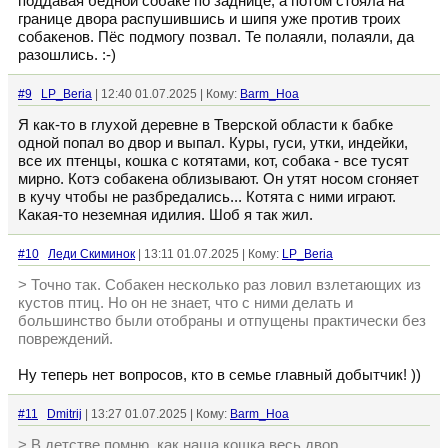
поддавая бедной собаке по заднице, а потом стояла на
границе двора распушившись и шипя уже против троих
собакенов. Пёс подмогу позвал. Те полаяли, полаяли, да
разошлись. :-)
#9
LP_Beria
| 12:40 01.07.2025 | Кому:
Barm_Hoa
Я как-то в глухой деревне в Тверской области к бабке
одной попал во двор и выпал. Куры, гуси, утки, индейки,
все их птенцы, кошка с котятами, кот, собака - все тусят
мирно. Котэ собакена облизывают. Он утят носом сгоняет
в кучу чтобы не разбредались... Котята с ними играют.
Какая-то неземная идилия. Шоб я так жил.
#10
Леди Скиминок
| 13:11 01.07.2025 | Кому:
LP_Beria
> Точно так. Собакен несколько раз ловил взлетающих из
кустов птиц. Но он не знает, что с ними делать и
большинство были отобраны и отпущены практически без
повреждений.
Ну теперь нет вопросов, кто в семье главный добытчик! ))
#11
Dmitrij
| 13:27 01.07.2025 | Кому:
Barm_Hoa
> В детстве помню, как наша кошка весь двор