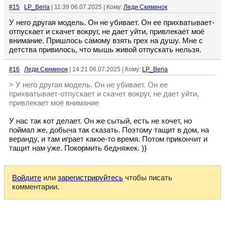
#15
LP_Beria
| 11:39 06.07.2025 | Кому:
Леди Скиминок
У него другая модель. Он не убивает. Он ее прихватывает-
отпускает и скачет вокруг, не дает уйти, привлекает моё
внимание. Пришлось самому взять грех на душу. Мне с
детства привилось, что мышь живой отпускать нельзя.
#16
Леди Скиминок
| 14:21 06.07.2025 | Кому:
LP_Beria
> У него другая модель. Он не убивает. Он ее
прихватывает-отпускает и скачет вокруг, не дает уйти,
привлекает моё внимание
У нас так кот делает. Он же сытый, есть не хочет, но
поймал же, добыча так сказать. Поэтому тащит в дом, на
веранду, и там играет какое-то время. Потом прикончит и
тащит нам уже. Покормить бедняжек. ))
Войдите
или
зарегистрируйтесь
чтобы писать
комментарии.