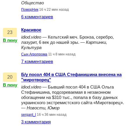
Общество
ПоморНик
16 ч 22 мин назад
6 комментариев
Красивое
23
idiod.video
— Кельтский меч. Бронза, серебро,
В пену
лазурит, 6 век до нашей эры. —
Картинки,
Культура
Сын Агропрома
11 ч 8 мин назад
7 комментариев
Б/у посол 404 в США Стефанишина внесена на
20
"миротворец"
В пену
idiod.video
— Бывший посол 404 в США Ольга
Стефанишина, подозреваемая в незаконном
обогащении на $310 тыс., попала в базу данных
украинского экстремистского сайта «Миротворец».
—
Новости, Юмор
sergant_l
16 ч 36 мин назад
3 комментария