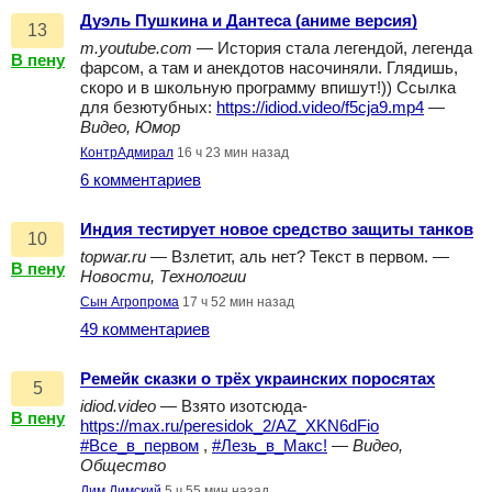
Дуэль Пушкина и Дантеса (аниме версия)
13
m.youtube.com
— История стала легендой, легенда
В пену
фарсом, а там и анекдотов насочиняли. Глядишь,
скоро и в школьную программу впишут!)) Ссылка
для безютубных:
https://idiod.video/f5cja9.mp4
—
Видео, Юмор
КонтрАдмирал
16 ч 23 мин назад
6 комментариев
Индия тестирует новое средство защиты танков
10
topwar.ru
— Взлетит, аль нет? Текст в первом. —
В пену
Новости, Технологии
Сын Агропрома
17 ч 52 мин назад
49 комментариев
Ремейк сказки о трёх украинских поросятах
5
idiod.video
— Взято изотсюда-
В пену
https://max.ru/peresidok_2/AZ_XKN6dFio
#Все_в_первом
,
#Лезь_в_Макс!
—
Видео,
Общество
Дим Димский
5 ч 55 мин назад