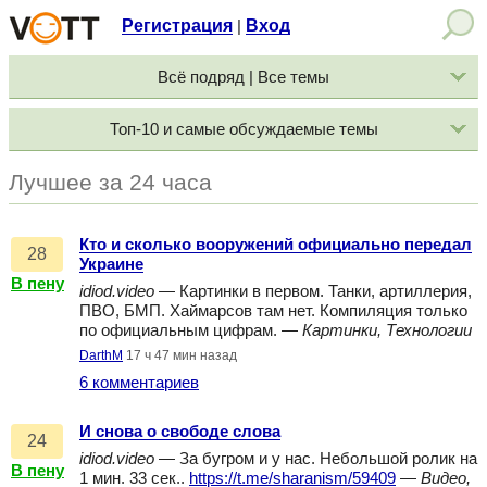
Регистрация
Вход
|
Всё подряд | Все темы
Топ-10 и самые обсуждаемые темы
Лучшее за 24 часа
Кто и сколько вооружений официально передал
28
Украине
В пену
idiod.video
— Картинки в первом. Танки, артиллерия,
ПВО, БМП. Хаймарсов там нет. Компиляция только
по официальным цифрам. —
Картинки, Технологии
DarthM
17 ч 47 мин назад
6 комментариев
И снова о свободе слова
24
idiod.video
— За бугром и у нас. Небольшой ролик на
В пену
1 мин. 33 сек..
https://t.me/sharanism/59409
—
Видео,