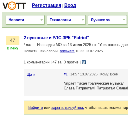
Регистрация
Вход
|
Новости
Технологии
Лучшее за
2 пусковые и РЛС ЗРК "Patriot"
47
t.me
— Из сводки МО за 13 июля 2025-го: "Уничтожены две 
В пену
Новости, Технологии
|
tonyware
10:33 13.07.2025
1 комментарий | 47 за, 0 против
|
Ща
»
#1
| 14:57 13.07.2025 | Кому: Всем
/играет тихая трагическая музыка/
Слава Патриотам! Патриотам Слава!
Войдите
или
зарегистрируйтесь
чтобы писать комментар