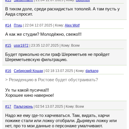
#13
Steuermann
| 21:04 12.07.2025 | Кому:
Oblomov
В тихом доле, среди раскидистых тополей. А там пусть у
Аида спросит.
#14
Птиц
| 22:04 12.07.2025 | Кому:
Alex Wolf
А как же студии? Молодёжно, свежо!!!
#15
ussr1972
| 23:35 12.07.2025 | Кому: Всем
Будет прикольно если граф Шереметьев не пройдет
Шереметьевскую фильтрацию.
#16
Сибирский Кошак
| 02:18 13.07.2025 | Кому:
darkang
> Резиденцию в Ростове будет обустраивать?
Ух ты какой пусичка!!!
Хорошее кино наверное!
#17
Пальтоконь
| 02:54 13.07.2025 | Кому: Всем
Надо же ему где-то харчеваться. Там, видать, харчи
пожиже стали или ложку отобрали. Дырявую ложку или
нет, про то мои данные о персонаже умалчивают.