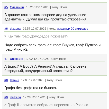
#5
Славянин
| 15:26 12.07.2025 | Кому: Всем
В данном конкретном вопросе дед на удивление
адекватный. Думал ща как прочитаю откровения.
#6
dizappa
| 16:57 12.07.2025 | Кому:
максимум 20 символов
> Как там граф Домодедов поживает?
Надо собрать всех графьев: граф Внуков, граф Пулков и
граф Минск-2.
#7
UncleBob
| 17:02 12.07.2025 | Кому: Всем
А Брюс? А Боур? А Репнин? А счастья баловень
безродный, полудержавный властелин?
#8
Швейк
| 17:05 12.07.2025 | Кому: Всем
Графа без графства не бывает.
#9
darkang
| 17:26 12.07.2025 | Кому: Всем
> Граф Шереметев собрался переехать в Россию