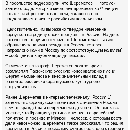
В посольстве подчеркнули, что Шереметев — потомок
знатного рода, который много лет проживал во Франции
после Октябрьской революции, и давно тесно
поддерживает связь с российским посольством.
"Действительно, им выражено твердое намерение
вернуться на родину своих предков – в Россию. На днях
посольство получило письмо от Шереметева с таким
обращением на имя президента России, которое
направлено нами в Москву по соответствующим каналам",
– сообщается в публикации дипмиссии.
Отмечается, что граф Шереметев долгое время
возглавлял Парижскую русскую консерваторию имени
Сергея Рахманинова и внес значительный вклад в
развитие российско-французского культурного
сотрудничества.
Ранее Шереметев в интервью телеканалу "Россия 1"
заявил, что французская политика в отношении России
сейчас враждебна и неприемлема для него. Он высказал
мнение, что Франция утратила влияние в европейской
политике, а президент Макрон – человек, с которым вести
дела невозможно. Шереметев также рассказал, что решил
вернуться в Россию, поскольку считает ее своей страной и