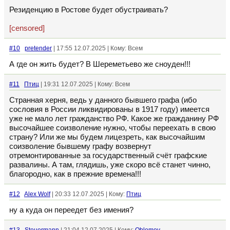
Резиденцию в Ростове будет обустраивать?
[censored]
#10
pretender
| 17:55 12.07.2025 | Кому: Всем
А где он жить будет? В Шереметьево же сноуден!!!
#11
Птиц
| 19:31 12.07.2025 | Кому: Всем
Странная херня, ведь у данного бывшего графа (ибо
сословия в России ликвидированы в 1917 году) имеется
уже не мало лет гражданство РФ. Какое же гражданину РФ
высочайшее соизволение нужно, чтобы переехать в свою
страну? Или же мы будем лицезреть, как высочайшим
соизволение бывшему графу возвернут
отремонтированные за государственный счёт графские
развалины. А там, глядишь, уже скоро всё станет чинно,
благородно, как в прежние времена!!!
#12
Alex Wolf
| 20:33 12.07.2025 | Кому:
Птиц
ну а куда он переедет без имения?