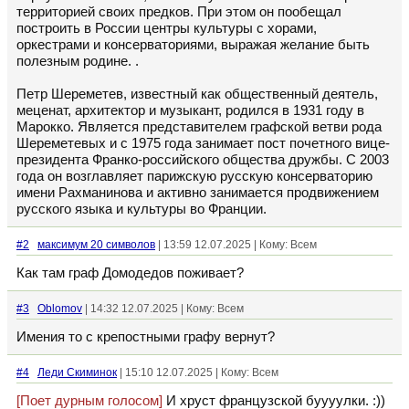
территорией своих предков. При этом он пообещал
построить в России центры культуры с хорами,
оркестрами и консерваториями, выражая желание быть
полезным родине. .
Петр Шереметев, известный как общественный деятель,
меценат, архитектор и музыкант, родился в 1931 году в
Марокко. Является представителем графской ветви рода
Шереметевых и с 1975 года занимает пост почетного вице-
президента Франко-российского общества дружбы. С 2003
года он возглавляет парижскую русскую консерваторию
имени Рахманинова и активно занимается продвижением
русского языка и культуры во Франции.
#2
максимум 20 символов
| 13:59 12.07.2025 | Кому: Всем
Как там граф Домодедов поживает?
#3
Oblomov
| 14:32 12.07.2025 | Кому: Всем
Имения то с крепостными графу вернут?
#4
Леди Скиминок
| 15:10 12.07.2025 | Кому: Всем
[Поет дурным голосом]
И хруст французской буууулки. :))