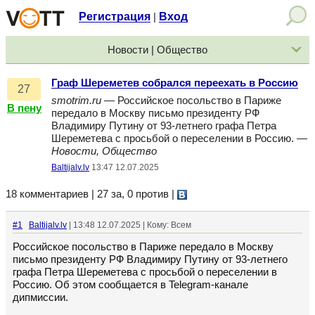
Регистрация
Вход
|
Новости | Общество
Граф Шереметев собрался переехать в Россию
27
smotrim.ru
— Российское посольство в Париже
В пену
передало в Москву письмо президенту РФ
Владимиру Путину от 93-летнего графа Петра
Шереметева с просьбой о переселении в Россию. —
Новости, Общество
Baltijalv.lv
13:47 12.07.2025
18 комментариев | 27 за, 0 против
|
#1
Baltijalv.lv
| 13:48 12.07.2025 | Кому: Всем
Российское посольство в Париже передало в Москву
письмо президенту РФ Владимиру Путину от 93-летнего
графа Петра Шереметева с просьбой о переселении в
Россию. Об этом сообщается в Telegram-канале
дипмиссии.