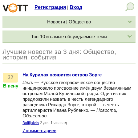
Регистрация
Вход
|
Новости | Общество
Топ-10 и самые обсуждаемые темы
Лучшие новости за 3 дня: Общество,
история, события
На Курилах появится остров Зорге
32
life.ru
— Русское географическое общество
В пену
инициировало присвоение имён двум безымянным
островам Малой Курильской гряды. Один из них
предложили назвать в честь легендарного
разведчика Рихарда Зорге, второй — в честь
артиллериста Ивана Рубленко. —
Новости,
Общество
Baltijalv.lv
2 дня 1 ч назад
7 комментариев