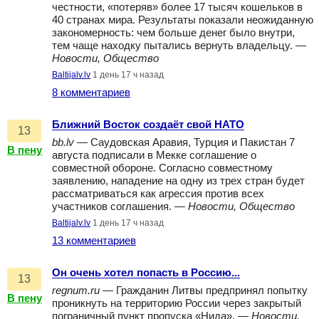
честности, «потеряв» более 17 тысяч кошельков в
40 странах мира. Результаты показали неожиданную
закономерность: чем больше денег было внутри,
тем чаще находку пытались вернуть владельцу. —
Новости, Общество
Baltijalv.lv
1 день 17 ч назад
8 комментариев
Ближний Восток создаёт свой НАТО
13
bb.lv
— Саудовская Аравия, Турция и Пакистан 7
В пену
августа подписали в Мекке соглашение о
совместной обороне. Согласно совместному
заявлению, нападение на одну из трех стран будет
рассматриваться как агрессия против всех
участников соглашения. —
Новости, Общество
Baltijalv.lv
1 день 17 ч назад
13 комментариев
Он очень хотел попасть в Россию...
13
regnum.ru
— Гражданин Литвы предпринял попытку
В пену
проникнуть на территорию России через закрытый
пограничный пункт пропуска «Нида». —
Новости,