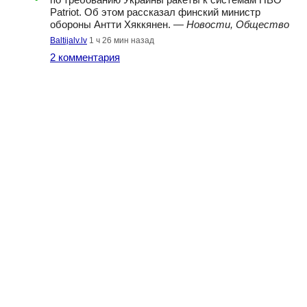
по требованию Украины ракеты к системам ПВО
Patriot. Об этом рассказал финский министр
обороны Антти Хяккянен. —
Новости, Общество
Baltijalv.lv
1 ч 26 мин назад
2 комментария