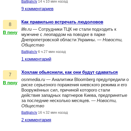
Baltijalv.lv
14 ч 10 мин назад
9 комментариев
Как правильно встречать людоловов
8
life.ru
— Сотрудники ТЦК не стали подходить к
В пену
мужчине с леопардом на поводке в парке
Днепропетровской области Украины. —
Новости,
Общество
Baltijalv.lv
6 ч 27 мин назад
1 комментарий
Хохлам обьяснили, как они будут сдаваться
7
osnmedia.ru
— Аналитики Bloomberg предупредили о
В пену
риске серьезного поражения киевского режима и его
Вооружённых сил, причиной которого стали
действия западных партнеров Киева, предпринятые
за последние несколько месяцев. —
Новости,
Общество
Baltijalv.lv
16 ч 32 мин назад
2 комментария