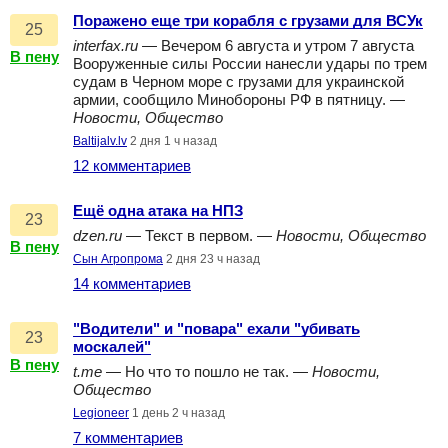
Поражено еще три корабля с грузами для ВСУк
25
interfax.ru
— Вечером 6 августа и утром 7 августа
В пену
Вооруженные силы России нанесли удары по трем
судам в Черном море с грузами для украинской
армии, сообщило Минобороны РФ в пятницу. —
Новости, Общество
Baltijalv.lv
2 дня 1 ч назад
12 комментариев
Ещё одна атака на НПЗ
23
dzen.ru
— Текст в первом. —
Новости, Общество
В пену
Сын Агропрома
2 дня 23 ч назад
14 комментариев
"Водители" и "повара" ехали "убивать
23
москалей"
В пену
t.me
— Но что то пошло не так. —
Новости,
Общество
Legioneer
1 день 2 ч назад
7 комментариев