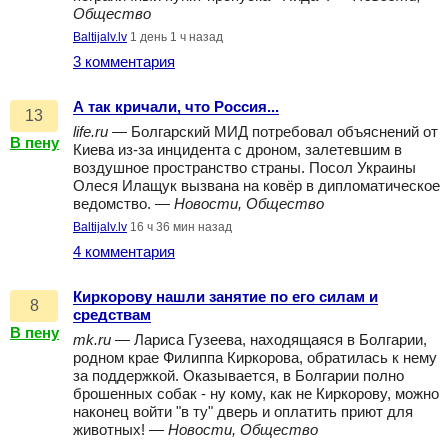
Общество
Baltijalv.lv
1 день 1 ч назад
3 комментария
А так кричали, что Россия...
13
life.ru
— Болгарский МИД потребовал объяснений от
В пену
Киева из-за инцидента с дроном, залетевшим в
воздушное пространство страны. Посол Украины
Олеся Илащук вызвана на ковёр в дипломатическое
ведомство. —
Новости, Общество
Baltijalv.lv
16 ч 36 мин назад
4 комментария
Киркорову нашли занятие по его силам и
8
средствам
В пену
mk.ru
— Лариса Гузеева, находящаяся в Болгарии,
родном крае Филиппа Киркорова, обратилась к нему
за поддержкой. Оказывается, в Болгарии полно
брошенных собак - ну кому, как не Киркорову, можно
наконец войти "в ту" дверь и оплатить приют для
животных! —
Новости, Общество