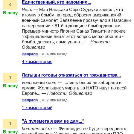
Единственный, кто напомнил...
4
life.ru
— Мэр Нагасаки Сиро Судзуки заявил, что
В пену
атомную бомбу на город сбросил американский
военный самолёт. Заявление прозвучало в Нагасаки
на церемонии к 81-й годовщине бомбардировки.
Премьер-министр Японии Санаэ Такаити и прочие
"официальные лица" этот вопрос мягко обошли -
бомба, дескать, сама упала... —
Новости,
Общество
Baltijalv.lv
1 ч 34 мин назад
4 комментария
Латыши готовы отказаться от гражданства...
1
voennoedelo.com
— ...лишь бы их не забирали в
В пену
армию. Желающих умирать за НАТО ищут по всей
Европе... —
Новости, Общество
Baltijalv.lv
1 ч 32 мин назад
1 комментарий
"А пулемета я вам не дам..."
1
kommersant.ru
— Финляндия не будет передавать
В пену