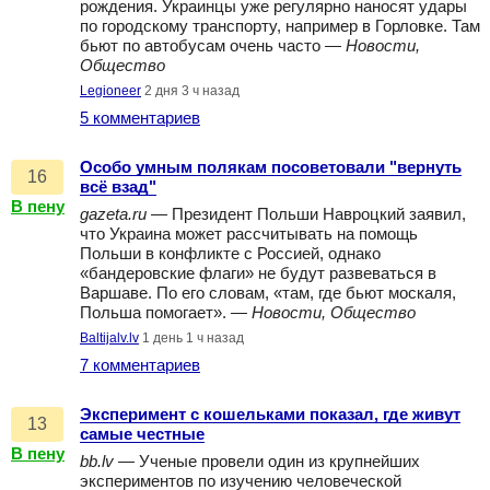
рождения. Украинцы уже регулярно наносят удары
по городскому транспорту, например в Горловке. Там
бьют по автобусам очень часто —
Новости,
Общество
Legioneer
2 дня 3 ч назад
5 комментариев
Особо умным полякам посоветовали "вернуть
16
всё взад"
В пену
gazeta.ru
— Президент Польши Навроцкий заявил,
что Украина может рассчитывать на помощь
Польши в конфликте с Россией, однако
«бандеровские флаги» не будут развеваться в
Варшаве. По его словам, «там, где бьют москаля,
Польша помогает». —
Новости, Общество
Baltijalv.lv
1 день 1 ч назад
7 комментариев
Эксперимент с кошельками показал, где живут
13
самые честные
В пену
bb.lv
— Ученые провели один из крупнейших
экспериментов по изучению человеческой