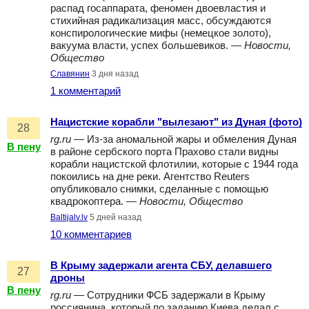
распад госаппарата, феномен двоевластия и
стихийная радикализация масс, обсуждаются
конспирологические мифы (немецкое золото),
вакуума власти, успех большевиков. —
Новости,
Общество
Славянин
3 дня назад
1 комментарий
Нацистские корабли "вылезают" из Дуная (фото)
28
rg.ru
— Из-за аномальной жары и обмеления Дуная
В пену
в районе сербского порта Прахово стали видны
корабли нацистской флотилии, которые с 1944 года
покоились на дне реки. Агентство Reuters
опубликовало снимки, сделанные с помощью
квадрокоптера. —
Новости, Общество
Baltijalv.lv
5 дней назад
10 комментариев
В Крыму задержали агента СБУ, делавшего
27
дроны
В пену
rg.ru
— Сотрудники ФСБ задержали в Крыму
россиянина, который по заданию Киева делал с