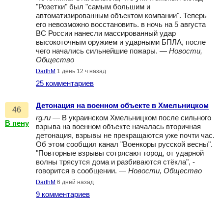
"Розетки" был "самым большим и
автоматизированным объектом компании". Теперь
его невозможно восстановить. в ночь на 5 августа
ВС России нанесли массированный удар
высокоточным оружием и ударными БПЛА, после
чего начались сильнейшие пожары. —
Новости,
Общество
DarthM
1 день 12 ч назад
25 комментариев
Детонация на военном объекте в Хмельницком
46
rg.ru
— В украинском Хмельницком после сильного
В пену
взрыва на военном объекте началась вторичная
детонация, взрывы не прекращаются уже почти час.
Об этом сообщил канал "Военкоры русской весны".
"Повторные взрывы сотрясают город, от ударной
волны трясутся дома и разбиваются стёкла", -
говорится в сообщении. —
Новости, Общество
DarthM
6 дней назад
9 комментариев