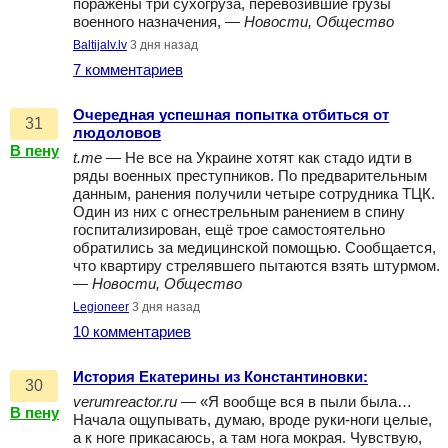
поражены три сухогруза, перевозившие грузы
военного назначения, —
Новости, Общество
Baltijalv.lv
3 дня назад
7 комментариев
Очередная успешная попытка отбиться от
31
людоловов
В пену
t.me
— Не все на Украине хотят как стадо идти в
ряды военных преступников. По предварительным
данным, ранения получили четыре сотрудника ТЦК.
Один из них с огнестрельным ранением в спину
госпитализирован, ещё трое самостоятельно
обратились за медицинской помощью. Сообщается,
что квартиру стрелявшего пытаются взять штурмом.
—
Новости, Общество
Legioneer
3 дня назад
10 комментариев
История Екатерины из Константиновки:
30
verumreactor.ru
— «Я вообще вся в пыли была…
В пену
Начала ощупывать, думаю, вроде руки-ноги целые,
а к ноге прикасаюсь, а там нога мокрая. Чувствую,