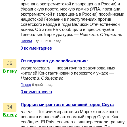
признана экстремистской и запрещена в России) и
Украинскую повстанческую армию (УПА, признана
экстремистской и запрещена в России) пособниками
нацистской Германии в преступлениях против
советского народа в годы Великой Отечественной
войны. Об этом РБК сообщили в пресс-службе
Генеральной прокуратуры. —
Новости, Общество
DarthM
1 день 15 ч назад
9 комментариев
От подвалов до освобождения:
36
verumreactor.ru
— новая группа эвакуированных
В пену
жителей Константиновки о пережитом ужасе —
Новости, Общество
ffmpeg
6 дней назад
0 комментариев
Прорыв мигрантов в испанский город Сеута
34
rbc.ru
— Тысячи мигрантов из Марокко незаконно
В пену
попали в испанский автономный город Сеута. Как
сообщает El País, сначала люди пересекали границу