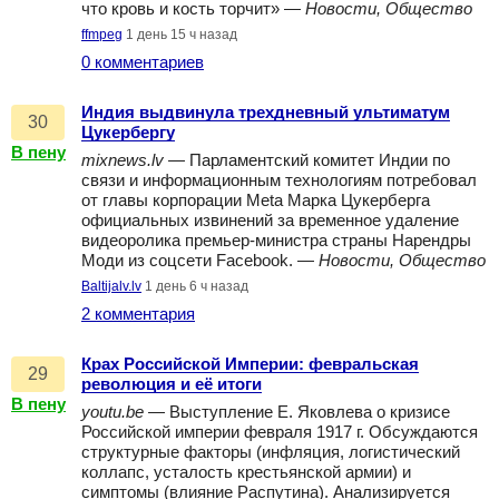
что кровь и кость торчит» —
Новости, Общество
ffmpeg
1 день 15 ч назад
0 комментариев
Индия выдвинула трехдневный ультиматум
30
Цукербергу
В пену
mixnews.lv
— Парламентский комитет Индии по
связи и информационным технологиям потребовал
от главы корпорации Meta Марка Цукерберга
официальных извинений за временное удаление
видеоролика премьер-министра страны Нарендры
Моди из соцсети Facebook. —
Новости, Общество
Baltijalv.lv
1 день 6 ч назад
2 комментария
Крах Российской Империи: февральская
29
революция и её итоги
В пену
youtu.be
— Выступление Е. Яковлева о кризисе
Российской империи февраля 1917 г. Обсуждаются
структурные факторы (инфляция, логистический
коллапс, усталость крестьянской армии) и
симптомы (влияние Распутина). Анализируется