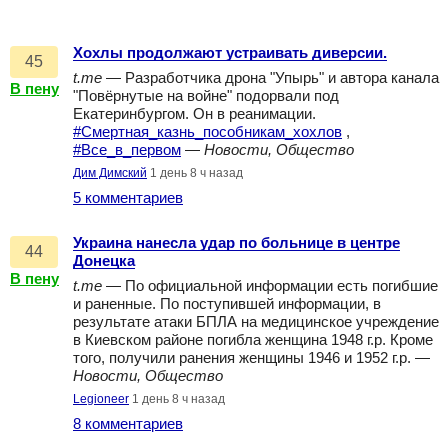
Хохлы продолжают устраивать диверсии.
45
t.me
— Разработчика дрона "Упырь" и автора канала
В пену
"Повёрнутые на войне" подорвали под
Екатеринбургом. Он в реанимации.
#Смертная_казнь_пособникам_хохлов
,
#Все_в_первом
—
Новости, Общество
Дим Димский
1 день 8 ч назад
5 комментариев
Украина нанесла удар по больнице в центре
44
Донецка
В пену
t.me
— По официальной информации есть погибшие
и раненные. По поступившей информации, в
результате атаки БПЛА на медицинское учреждение
в Киевском районе погибла женщина 1948 г.р. Кроме
того, получили ранения женщины 1946 и 1952 г.р. —
Новости, Общество
Legioneer
1 день 8 ч назад
8 комментариев