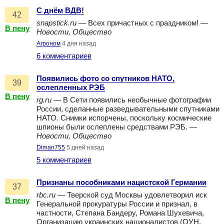
С днём ВДВ!
42
snapstick.ru
— Всех причастных с праздником! —
В пену
Новости, Общество
Агроном
4 дня назад
6 комментариев
Появились фото со спутников НАТО,
39
ослепленных РЭБ
В пену
rg.ru
— В Сети появились необычные фотографии
России, сделанные разведывательными спутниками
НАТО. Снимки испорчены, поскольку космические
шпионы были ослеплены средствами РЭБ. —
Новости, Общество
Diman755
5 дней назад
5 комментариев
Признаны пособниками нацистской Германии
37
rbc.ru
— Тверской суд Москвы удовлетворил иск
В пену
Генеральной прокуратуры России и признал, в
частности, Степана Бандеру, Романа Шухевича,
Организацию украинских националистов (ОУН,