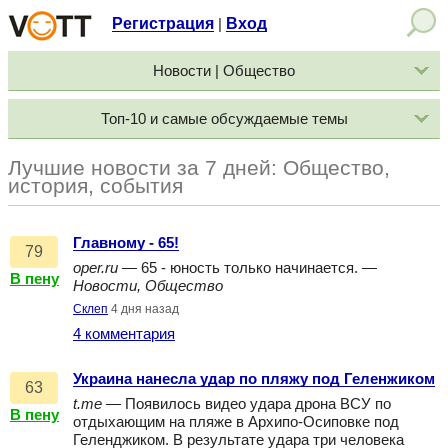
Регистрация
Вход
|
Новости | Общество
Топ-10 и самые обсуждаемые темы
Лучшие новости за 7 дней: Общество,
история, события
Главному - 65!
79
oper.ru
— 65 - юность только начинается. —
В пену
Новости, Общество
Склеп
4 дня назад
4 комментария
Украина нанесла удар по пляжу под Геленжиком
63
t.me
— Появилось видео удара дрона ВСУ по
В пену
отдыхающим на пляже в Архипо-Осиповке под
Геленджиком. В результате удара три человека