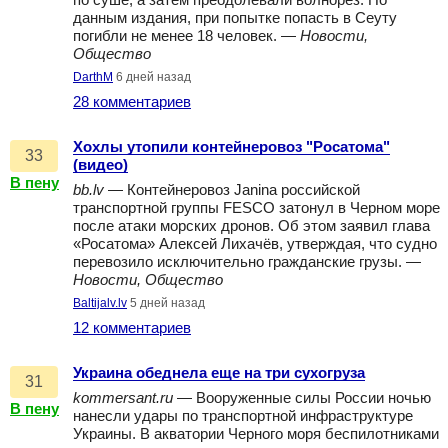
по суше, а затем преодолевали волнорез. По
данным издания, при попытке попасть в Сеуту
погибли не менее 18 человек. —
Новости,
Общество
DarthM
6 дней назад
28 комментариев
Хохлы утопили контейнеровоз "Росатома"
33
(видео)
В пену
bb.lv
— Контейнеровоз Janina российской
транспортной группы FESCO затонул в Черном море
после атаки морских дронов. Об этом заявил глава
«Росатома» Алексей Лихачёв, утверждая, что судно
перевозило исключительно гражданские грузы. —
Новости, Общество
Baltijalv.lv
5 дней назад
12 комментариев
Украина обеднела еще на три сухогруза
31
kommersant.ru
— Вооруженные силы России ночью
В пену
нанесли удары по транспортной инфраструктуре
Украины. В акватории Черного моря беспилотниками