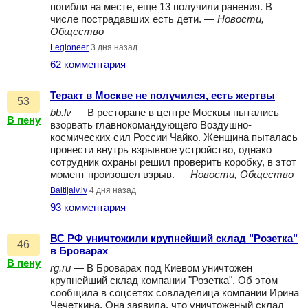
погибли на месте, еще 13 получили ранения. В
числе пострадавших есть дети. —
Новости,
Общество
Legioneer
3 дня назад
62 комментария
Теракт в Москве не получился, есть жертвы
53
bb.lv
— В ресторане в центре Москвы пытались
В пену
взорвать главнокомандующего Воздушно-
космических сил России Чайко. Женщина пыталась
пронести внутрь взрывное устройство, однако
сотрудник охраны решил проверить коробку, в этот
момент произошел взрыв. —
Новости, Общество
Baltijalv.lv
4 дня назад
93 комментария
ВС РФ уничтожили крупнейший склад "Розетка"
46
в Броварах
В пену
rg.ru
— В Броварах под Киевом уничтожен
крупнейший склад компании "Розетка". Об этом
сообщила в соцсетях совладелица компании Ирина
Чечеткина. Она заявила, что уничтоженый склад