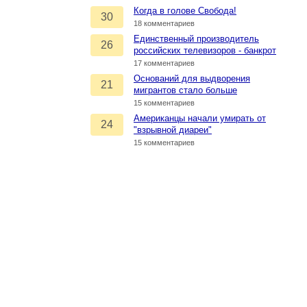
Когда в голове Свобода!
30
18 комментариев
Единственный производитель
26
российских телевизоров - банкрот
17 комментариев
Оснований для выдворения
21
мигрантов стало больше
15 комментариев
Американцы начали умирать от
24
"взрывной диареи"
15 комментариев