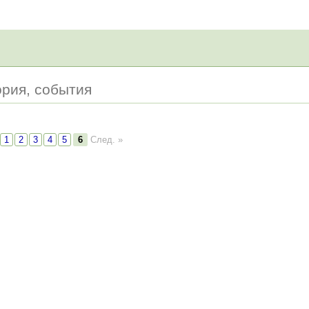
ория, события
1
2
3
4
5
6
След. »