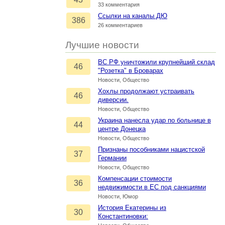
33 комментария
Ссылки на каналы ДЮ
386
26 комментариев
Лучшие новости
ВС РФ уничтожили крупнейший склад
46
"Розетка" в Броварах
Новости, Общество
Хохлы продолжают устраивать
46
диверсии.
Новости, Общество
Украина нанесла удар по больнице в
44
центре Донецка
Новости, Общество
Признаны пособниками нацистской
37
Германии
Новости, Общество
Компенсации стоимости
36
недвижимости в ЕС под санкциями
Новости, Юмор
История Екатерины из
30
Константиновки: