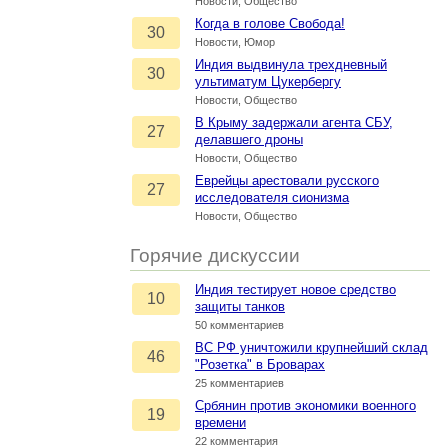
Новости, Общество
Когда в голове Свобода!
30
Новости, Юмор
Индия выдвинула трехдневный
30
ультиматум Цукербергу
Новости, Общество
В Крыму задержали агента СБУ,
27
делавшего дроны
Новости, Общество
Еврейцы арестовали русского
27
исследователя сионизма
Новости, Общество
Горячие дискуссии
Индия тестирует новое средство
10
защиты танков
50 комментариев
ВС РФ уничтожили крупнейший склад
46
"Розетка" в Броварах
25 комментариев
Србянин против экономики военного
19
времени
22 комментария