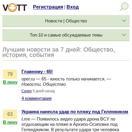
Регистрация
Вход
|
Новости | Общество
Топ-10 и самые обсуждаемые темы
Лучшие новости за 7 дней: Общество,
история, события
Главному - 65!
79
oper.ru
— 65 - юность только начинается. —
В пену
Новости, Общество
Склеп
5 дней назад
4 комментария
Украина нанесла удар по пляжу под Геленжиком
63
t.me
— Появилось видео удара дрона ВСУ по
В пену
отдыхающим на пляже в Архипо-Осиповке под
Геленджиком. В результате удара три человека