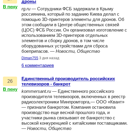
дроны
В пену
rg.ru
— Сотрудники ФСБ задержали в Крыму
россиянина, который по заданию Киева делал с
помощью 3D-принтеров элементы для дронов. Об
этом сообщили в Центре общественных связей
(ЦОС) ФСБ России. Он организовал изготовление с
использованием 3D-принтеров отдельных
элементов и сборку дронов, в том числе
оборудованных устройствами для сброса
боеприпасов. —
Новости, Общество
Diman755
3 дня назад
6 комментариев
Единственный производитель российских
26
телевизоров - банкрот
В пену
kommersant.ru
— Единственного российского
производителя телевизоров, включенных в реестр
радиоэлектроники Минпромторга,— ООО «Квант»
— признали банкротом. Компания остановила
производство еще весной прошлого года, и
участники рынка связывают ее банкротство с
высокой конкуренцией с китайскими поставщиками.
—
Новости, Общество