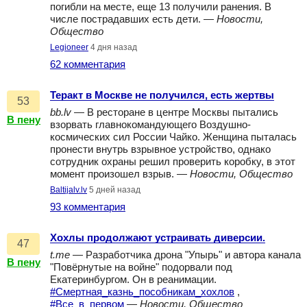
погибли на месте, еще 13 получили ранения. В
числе пострадавших есть дети. —
Новости,
Общество
Legioneer
4 дня назад
62 комментария
Теракт в Москве не получился, есть жертвы
53
bb.lv
— В ресторане в центре Москвы пытались
В пену
взорвать главнокомандующего Воздушно-
космических сил России Чайко. Женщина пыталась
пронести внутрь взрывное устройство, однако
сотрудник охраны решил проверить коробку, в этот
момент произошел взрыв. —
Новости, Общество
Baltijalv.lv
5 дней назад
93 комментария
Хохлы продолжают устраивать диверсии.
47
t.me
— Разработчика дрона "Упырь" и автора канала
В пену
"Повёрнутые на войне" подорвали под
Екатеринбургом. Он в реанимации.
#Смертная_казнь_пособникам_хохлов
,
#Все_в_первом
—
Новости, Общество