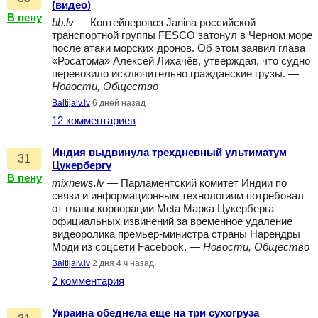
(видео)
В пену
bb.lv
— Контейнеровоз Janina российской
транспортной группы FESCO затонул в Черном море
после атаки морских дронов. Об этом заявил глава
«Росатома» Алексей Лихачёв, утверждая, что судно
перевозило исключительно гражданские грузы. —
Новости, Общество
Baltijalv.lv
6 дней назад
12 комментариев
Индия выдвинула трехдневный ультиматум
31
Цукербергу
В пену
mixnews.lv
— Парламентский комитет Индии по
связи и информационным технологиям потребовал
от главы корпорации Meta Марка Цукерберга
официальных извинений за временное удаление
видеоролика премьер-министра страны Нарендры
Моди из соцсети Facebook. —
Новости, Общество
Baltijalv.lv
2 дня 4 ч назад
2 комментария
Украина обеднела еще на три сухогруза