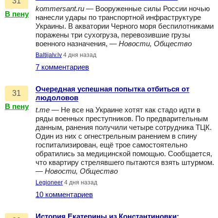
31
kommersant.ru
— Вооруженные силы России ночью
В пену
нанесли удары по транспортной инфраструктуре
Украины. В акватории Черного моря беспилотниками
поражены три сухогруза, перевозившие грузы
военного назначения, —
Новости, Общество
Baltijalv.lv
4 дня назад
7 комментариев
Очередная успешная попытка отбиться от
31
людоловов
В пену
t.me
— Не все на Украине хотят как стадо идти в
ряды военных преступников. По предварительным
данным, ранения получили четыре сотрудника ТЦК.
Один из них с огнестрельным ранением в спину
госпитализирован, ещё трое самостоятельно
обратились за медицинской помощью. Сообщается,
что квартиру стрелявшего пытаются взять штурмом.
—
Новости, Общество
Legioneer
4 дня назад
10 комментариев
История Екатерины из Константиновки: