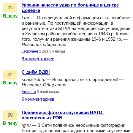
Украина нанесла удар по больнице в центре
45
Донецка
В пену
t.me
— По официальной информации есть погибшие
и раненные. По поступившей информации, в
результате атаки БПЛА на медицинское учреждение
в Киевском районе погибла женщина 1948 г.р. Кроме
того, получили ранения женщины 1946 и 1952 г.р. —
Новости, Общество
Legioneer
2 дня 6 ч назад
8 комментариев
С днём ВДВ!
42
snapstick.ru
— Всех причастных с праздником! —
В пену
Новости, Общество
Агроном
5 дней назад
6 комментариев
Появились фото со спутников НАТО,
39
ослепленных РЭБ
В пену
rg.ru
— В Сети появились необычные фотографии
России, сделанные разведывательными спутниками