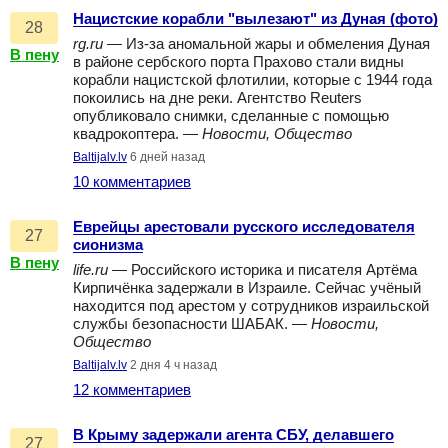
Нацистские корабли "вылезают" из Дуная (фото)
28
rg.ru
— Из-за аномальной жары и обмеления Дуная
В пену
в районе сербского порта Прахово стали видны
корабли нацистской флотилии, которые с 1944 года
покоились на дне реки. Агентство Reuters
опубликовало снимки, сделанные с помощью
квадрокоптера. —
Новости, Общество
Baltijalv.lv
6 дней назад
10 комментариев
Еврейцы арестовали русского исследователя
27
сионизма
В пену
life.ru
— Российского историка и писателя Артёма
Кирпичёнка задержали в Израиле. Сейчас учёный
находится под арестом у сотрудников израильской
службы безопасности ШАБАК. —
Новости,
Общество
Baltijalv.lv
2 дня 4 ч назад
12 комментариев
В Крыму задержали агента СБУ, делавшего
27