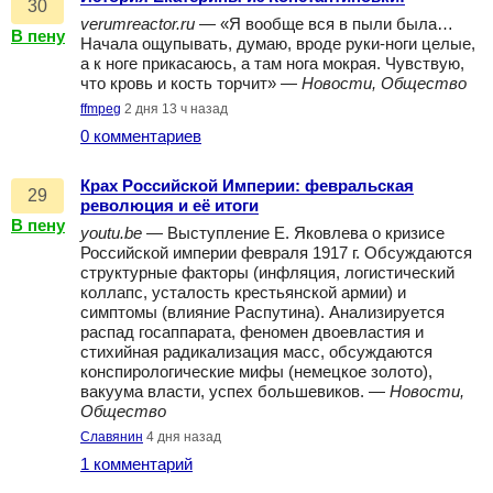
30
verumreactor.ru
— «Я вообще вся в пыли была…
В пену
Начала ощупывать, думаю, вроде руки-ноги целые,
а к ноге прикасаюсь, а там нога мокрая. Чувствую,
что кровь и кость торчит» —
Новости, Общество
ffmpeg
2 дня 13 ч назад
0 комментариев
Крах Российской Империи: февральская
29
революция и её итоги
В пену
youtu.be
— Выступление Е. Яковлева о кризисе
Российской империи февраля 1917 г. Обсуждаются
структурные факторы (инфляция, логистический
коллапс, усталость крестьянской армии) и
симптомы (влияние Распутина). Анализируется
распад госаппарата, феномен двоевластия и
стихийная радикализация масс, обсуждаются
конспирологические мифы (немецкое золото),
вакуума власти, успех большевиков. —
Новости,
Общество
Славянин
4 дня назад
1 комментарий