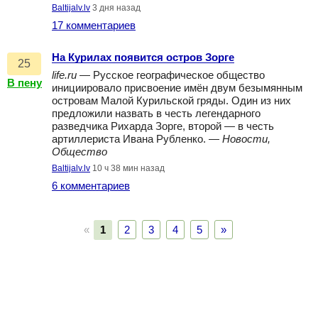
Baltijalv.lv
3 дня назад
17 комментариев
На Курилах появится остров Зорге
25
life.ru
— Русское географическое общество
В пену
инициировало присвоение имён двум безымянным
островам Малой Курильской гряды. Один из них
предложили назвать в честь легендарного
разведчика Рихарда Зорге, второй — в честь
артиллериста Ивана Рубленко. —
Новости,
Общество
Baltijalv.lv
10 ч 38 мин назад
6 комментариев
«
1
2
3
4
5
»