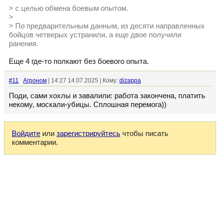
> с целью обмена боевым опытом.
>
> По предварительным данным, из десяти направленных
бойцов четверых устранили, а еще двое получили
ранения.
Еще 4 где-то полкают без боевого опыта.
#11
Агроном
| 14:27 14.07.2025 | Кому:
dizappa
Поди, сами хохлы и завалили: работа закончена, платить
некому, москали-убицы. Сплошная перемога))
Войдите
или
зарегистрируйтесь
чтобы писать
комментарии.