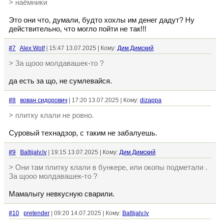
> наёмники
Это они что, думали, будто хохлы им денег дадут? Ну
действительно, что могло пойти не так!!!
#7
Alex Wolf
| 15:47 13.07.2025 | Кому:
Дим Димский
> За щооо молдавашек-то ?
да есть за що, не сумлевайся.
#8
вован сидорович
| 17:20 13.07.2025 | Кому:
dizappa
> плитку клали не ровно.
Суровый технадзор, с таким не забалуешь.
#9
Baltijalv.lv
| 19:15 13.07.2025 | Кому:
Дим Димский
> Они там плитку клали в бункере, или окопы подметали .
За щооо молдавашек-то ?
Мамалыгу невкусную сварили.
#10
pretender
| 09:20 14.07.2025 | Кому:
Baltijalv.lv