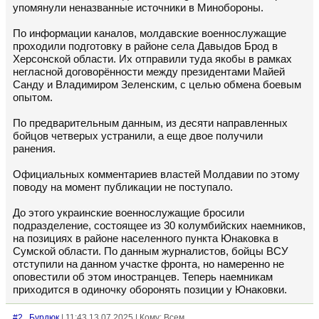
упомянули неназванные источники в Минобороны.
По информации каналов, молдавские военнослужащие
проходили подготовку в районе села Давыдов Брод в
Херсонской области. Их отправили туда якобы в рамках
негласной договорённости между президентами Майей
Санду и Владимиром Зеленским, с целью обмена боевым
опытом.
По предварительным данным, из десяти направленных
бойцов четверых устранили, а еще двое получили
ранения.
Официальных комментариев властей Молдавии по этому
поводу на момент публикации не поступало.
До этого украинские военнослужащие бросили
подразделение, состоящее из 30 колумбийских наемников,
на позициях в районе населенного пункта Юнаковка в
Сумской области. По данным журналистов, бойцы ВСУ
отступили на данном участке фронта, но намеренно не
оповестили об этом иностранцев. Теперь наемникам
приходится в одиночку оборонять позиции у Юнаковки.
#2
Бурдюк
| 11:43 13.07.2025 | Кому: Всем