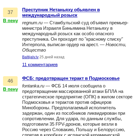
Преступник Нетаньяху обьявлен в
37
международный розыск
В пену
regnum.ru
— Стамбульский суд объявил премьер-
министра Израиля Биньямина Нетаньяху в
международный розыск как особо опасного
преступника. Он проходит по "красному списку"
Интерпола, выписан ордер на арест. —
Новости,
Общество
Baltijalv.lv
25 дней назад
11 комментариев
ФСБ: предотвращен теракт в Подмосковье
46
fontanka.ru
— ФСБ 14 июля сообщила о
В пену
предотвращении массированной атаки БПЛА на
стратегическое предприятие (ОПК) в жилом секторе
Подмосковья и терактов против офицеров
Минобороны. Предполагаемый исполнитель
задержан, один из пособников ликвидирован при
сопротивлении. Для удара, по данным службы,
подготовили 35 FPV-дронов, которые везли в
Россию через Словакию, Польшу и Белоруссию,
спрятав в коробках с испанской керамической