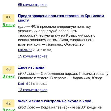
65 комментариев
Предотвращена попытка теракта на Крымском
56
мосту
В пену
rg.ru
— ФСБ пресекла очередную попытку
украинских спецслужб совершить
террористическую атаку на Крымский мост с
использованием автомобиля, снаряженного
взрывчаткой. —
Новости, Общество
Diman755
23 дня назад
15 комментариев
Двое из ларца
40
idiod.video
— Современная версия. Позаимствовал у
В пену
Главного в телеге. В первом. —
Картинки, Юмор
DarthM
23 дня назад
13 комментариев
Фейс и скилл контроль на входе в клуб.
42
idiod.video
— Когда на "вечеринке за 30" юнцы не
В пену