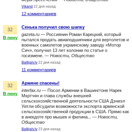
Vikand
22 дня назад
12 комментариев
Сенька получил свою шапку
32
gazeta.ru
— Россиянин Роман Карецкий, который
В пену
пытался продать авиаподшипники для вертолетов и
военных самолетов украинскому заводу «Мотор
Сич», получил 13 лет колонии по статье о
госизмене. —
Новости, Общество
Baltijalv.lv
22 дня назад
11 комментариев
Армяне спасены!
32
interfax.ru
— Посол Армении в Вашингтоне Нарек
В пену
Мкртчян и глава службы внешней
сельскохозяйственной деятельности США Дэниэл
Уитли обсудили возможности экспорта армянской
сельскохозяйственной продукции в США. Прямо как
в анекдоте про мышек и филина... —
Новости,
Общество
Baltijalv.lv
23 дня назад