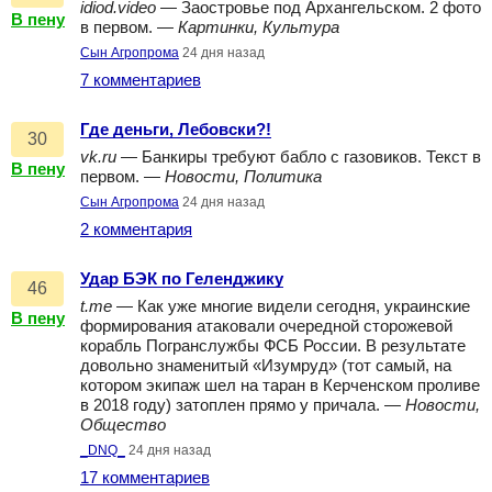
idiod.video
— Заостровье под Архангельском. 2 фото
В пену
в первом. —
Картинки, Культура
Сын Агропрома
24 дня назад
7 комментариев
Где деньги, Лебовски?!
30
vk.ru
— Банкиры требуют бабло с газовиков. Текст в
В пену
первом. —
Новости, Политика
Сын Агропрома
24 дня назад
2 комментария
Удар БЭК по Геленджику
46
t.me
— Как уже многие видели сегодня, украинские
В пену
формирования атаковали очередной сторожевой
корабль Погранслужбы ФСБ России. В результате
довольно знаменитый «Изумруд» (тот самый, на
котором экипаж шел на таран в Керченском проливе
в 2018 году) затоплен прямо у причала. —
Новости,
Общество
_DNQ_
24 дня назад
17 комментариев