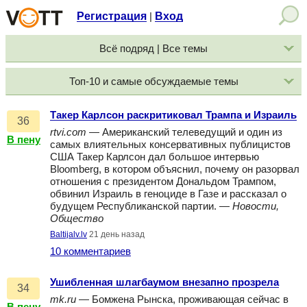
Регистрация
Вход
|
Всё подряд | Все темы
Топ-10 и самые обсуждаемые темы
Такер Карлсон раскритиковал Трампа и Израиль
36
rtvi.com
— Американский телеведущий и один из
В пену
самых влиятельных консервативных публицистов
США Такер Карлсон дал большое интервью
Bloomberg, в котором объяснил, почему он разорвал
отношения с президентом Дональдом Трампом,
обвинил Израиль в геноциде в Газе и рассказал о
будущем Республиканской партии. —
Новости,
Общество
Baltijalv.lv
21 день назад
10 комментариев
Ушибленная шлагбаумом внезапно прозрела
34
mk.ru
— Бомжена Рынска, проживающая сейчас в