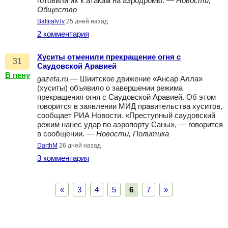
готовили их к атакам на аэродромы. —
Новости,
Общество
Baltijalv.lv
25 дней назад
2 комментария
Хуситы отменили прекращение огня с
31
Саудовской Аравией
В пену
gazeta.ru
— Шиитское движение «Ансар Алла»
(хуситы) объявило о завершении режима
прекращения огня с Саудовской Аравией. Об этом
говорится в заявлении МИД правительства хуситов,
сообщает РИА Новости. «Преступный саудовский
режим нанес удар по аэропорту Саны», — говорится
в сообщении. —
Новости, Политика
DarthM
26 дней назад
3 комментария
«
3
4
5
6
7
»