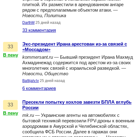
плиткой. Их разместили в арендованном ангаре
рядом с предполагаемым объектом атаки. —
Новости, Политика
DarthM
25 дней назад
33 комментария
Экс-президент Ирана арестован из-за связей с
33
«Моссадом»
В пену
kommersant.ru
— Бывший президент Ирана Махмуд
Ахмадинежад содержится под арестом из-за своих
многолетних связей с израильской разведкой. —
Новости, Общество
Baltijalv.lv
25 дней назад
6 комментариев
Пресекли попытку хохлов завезти БПЛА вглубь
33
России
В пену
mk.ru
— Украинские агенты на автомобилях с
бытовой техникой перевозили FPV-дроны к военным
аэродромам в Амурской и Челябинской областях,
сообщила ФСБ России. Далее в гаражах они