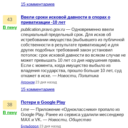
15 комментариев
Ввели сроки исковой давности в спорах о
43
приватизации -10 лет
В пену
publication.pravo.gov.ru
— Одновременно ввели
специальный предельный срок. Для исков об
истребовании имущества (выбывшего из публичной
собственности в результате приватизации) и для
других подобных требований закон установил
потолок: срок исковой давности во всяком случае не
может превышать 10 лет со дня нарушения права.
Если с момента, когда имущество выбыло из
владения государства, прошло больше 10 лет, суд
откажет в иске. —
Новости, Политика
Агроном
23 дня назад
15 комментариев
Потери в Google Play
38
t.me
— Приложение «Одноклассники» пропало из
В пену
Google Play. Ранее из сервиса удалили мессенджер
MAX и VK. —
Новости, Общество
Бульбород
23 дня назад