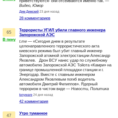
приветствуются- они отсеиваются именно так. —
Видео, Юмор
Дим Димский
23 дня назад
28 комментариев
Террористы УГИЛ убили главного инженера
65
Запорожской АЭС
В пену
t.me
— «Сегодня днем в результате
целенаправленного террористического акта
киевского режима был убит главный инженер
Запорожской атомной электростанции Александр
Яковлев. Дрон ВСУ нанес удар по служебному
автомобилю Запорожской АЭС Тойота «Камри» на
границе промышленной площадки станции и г.
Энергодар. Вместе с главным инженером
Александром Яковлевым погиб водитель
автомобиля Дмитрий Филиппов». Ядерный
терроризм в чистом виде —
Новости, Политика
tonyware
24 дня назад
42 комментария
Утро туманное
47