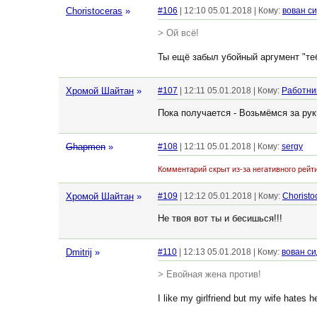
Choristoceras
»
#106
| 12:10 05.01.2018 | Кому:
вован с
> Ой всё!
Ты ещё забыл убойный аргумент "теб
Хромой Шайтан
»
#107
| 12:11 05.01.2018 | Кому:
Работни
Пока получается - Возьмёмся за руки
Ghapmen
»
#108
| 12:11 05.01.2018 | Кому:
sergy
Комментарий скрыт из-за негативного рейти
Хромой Шайтан
»
#109
| 12:12 05.01.2018 | Кому:
Choristo
Не твоя вот ты и бесишься!!!
Dmitrij
»
#110
| 12:13 05.01.2018 | Кому:
вован с
> Евойная жена против!
I like my girlfriend but my wife hates he