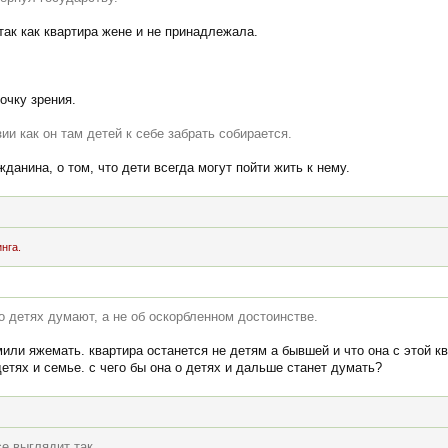
так как квартира жене и не принадлежала.
очку зрения.
и как он там детей к себе забрать собирается.
данина, о том, что дети всегда могут пойти жить к нему.
нга.
о детях думают, а не об оскорбленном достоинстве.
ли яжемать. квартира останется не детям а бывшей и что она с этой кв
детях и семье. с чего бы она о детях и дальше станет думать?
се выглядит так