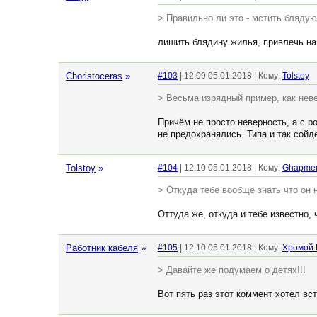
> Правильно ли это - мстить бляду
лишить блядину жилья, привлечь на 
Choristoceras
»
#103
| 12:09 05.01.2018 | Кому:
Tolstoy
> Весьма изрядный пример, как неве
Причём не просто неверность, а с р
не предохранялись. Типа и так сойдё
Tolstoy
»
#104
| 12:10 05.01.2018 | Кому:
Ghapme
> Откуда тебе вообще знать что он 
Оттуда же, откуда и тебе известно, 
Работник кабеля
»
#105
| 12:10 05.01.2018 | Кому:
Хромой
> Давайте же подумаем о детях!!!
Вот пять раз этот коммент хотел вст