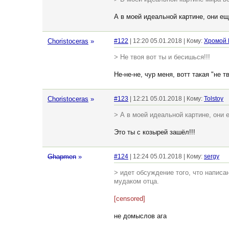
А в моей идеальной картине, они ещ
Choristoceras
»
#122
| 12:20 05.01.2018 | Кому:
Хромой
> Не твоя вот ты и бесишься!!!
Не-не-не, чур меня, вотт такая "не т
Choristoceras
»
#123
| 12:21 05.01.2018 | Кому:
Tolstoy
> А в моей идеальной картине, они 
Это ты с козырей зашёл!!!
Ghapmen
»
#124
| 12:24 05.01.2018 | Кому:
sergy
> идет обсуждение того, что написа
мудаком отца.
[censored]
не домыслов ага