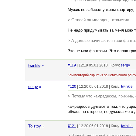
Мужик не забирал у жены квартиру, 
> С твоей он молодец - отомстил.
Не надо придумывать за меня мою т
> А дальше начинаются твои фантази
Это не мои фантазии. Это слова граж
twinkle
»
#119
| 12:19 05.01.2018 | Кому:
sergy
Комментарий скрыт из-за негативного рейти
sergy
»
#120
| 12:20 05.01.2018 | Кому:
twinkle
> Потому что камрадессы, прикинь, 
камрадессы думают о том, что ущеми
еблась на стороне, не думала же о 
Tolstoy
»
#121
| 12:20 05.01.2018 | Кому:
twinkle
> В моей идеальной картине мира в