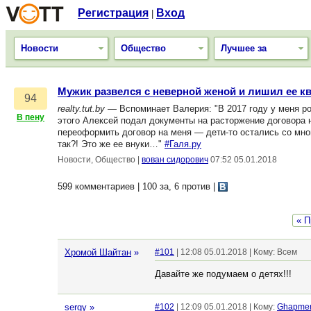
Регистрация
Вход
|
Новости
Общество
Лучшее за
Мужик развелся с неверной женой и лишил ее к
94
realty.tut.by
— Вспоминает Валерия: "В 2017 году у меня ро
В пену
этого Алексей подал документы на расторжение договора н
переоформить договор на меня — дети-то остались со мной
так?! Это же ее внуки…"
#Галя.ру
Новости, Общество
|
вован сидорович
07:52 05.01.2018
599 комментариев | 100 за, 6 против
|
« П
Хромой Шайтан
»
#101
| 12:08 05.01.2018 | Кому: Всем
Давайте же подумаем о детях!!!
sergy
»
#102
| 12:09 05.01.2018 | Кому:
Ghapme