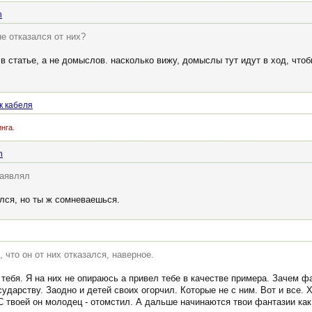
n
не отказался от них?
 в статье, а не домыслов. насколько вижу, домыслы тут идут в ход, что
к кабеля
нга.
n
заявлял
ался, но ты ж сомневаешься.
, что он от них отказался, наверное.
 тебя. Я на них не опираюсь а привел тебе в качестве примера. Зачем 
сударству. Заодно и детей своих огорчил. Которые не с ним. Вот и все. 
 С твоей он молодец - отомстил. А дальше начинаются твои фантазии как