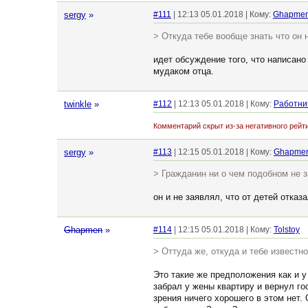
sergy
»
#111
| 12:13 05.01.2018 | Кому:
Ghapme
> Откуда тебе вообще знать что он 
идет обсуждение того, что написано
мудаком отца.
twinkle
»
#112
| 12:13 05.01.2018 | Кому:
Работни
Комментарий скрыт из-за негативного рейти
sergy
»
#113
| 12:15 05.01.2018 | Кому:
Ghapme
> Гражданин ни о чем подобном не 
он и не заявлял, что от детей отказ
Ghapmen
»
#114
| 12:15 05.01.2018 | Кому:
Tolstoy
> Оттуда же, откуда и тебе известно
Это такие же предположения как и у
забрал у жены квартиру и вернул го
зрения ничего хорошего в этом нет.