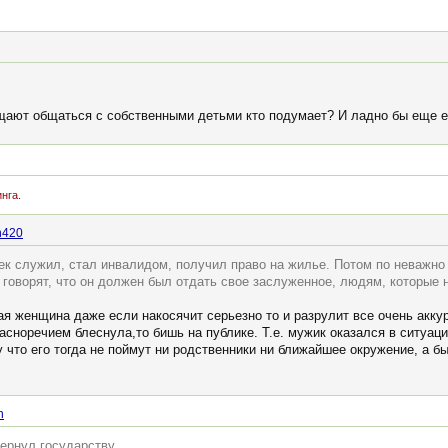
щают общаться с собственными детьми кто подумает? И ладно бы еще его
нга.
n420
ек служил, стал инвалидом, получил право на жилье. Потом по неважно 
 говорят, что он должен был отдать свое заслуженное, людям, которые
ая женщина даже если накосячит серьезно то и разрулит все очень аккур
расноречием блеснула,то бишь на публике. Т.е. мужик оказался в ситуац
что его тогда не поймут ни родственники ни ближайшее окружение, а б
n
ернул государству.