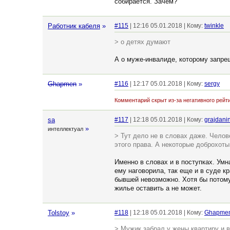
собирается. Зачем?
Работник кабеля
»
#115
| 12:16 05.01.2018 | Кому:
twinkle
> о детях думают
А о муже-инвалиде, которому запре
Ghapmen
»
#116
| 12:17 05.01.2018 | Кому:
sergy
Комментарий скрыт из-за негативного рейти
sa
#117
| 12:18 05.01.2018 | Кому:
grajdani
»
интеллектуал
> Тут дело не в словах даже. Челов
этого права. А некоторые доброхоты
Именно в словах и в поступках. Умн
ему наговорила, так еще и в суде к
бывшей невозможно. Хотя бы потому 
жилье оставить а не может.
Tolstoy
»
#118
| 12:18 05.01.2018 | Кому:
Ghapme
> Мужик забрал у жены квартиру и в