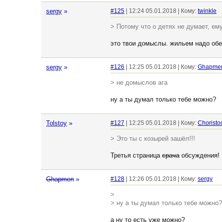
sergy
»
#125
| 12:24 05.01.2018 | Кому:
twinkle
> Потому что о детях не думает, ем
это твои домыслы. жильем надо обес
sergy
»
#126
| 12:25 05.01.2018 | Кому:
Ghapme
> не домыслов ага
ну а ты думал только тебе можно?
Tolstoy
»
#127
| 12:25 05.01.2018 | Кому:
Choristo
> Это ты с козырей зашёл!!!
Третья страница
срача
обсуждения! 
Ghapmen
»
#128
| 12:26 05.01.2018 | Кому:
sergy
>
> ну а ты думал только тебе можно?
а ну то есть уже можно?