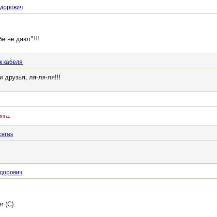
идорович
е не дают"!!!
к кабеля
 друзья, ля-ля-ля!!!
нга.
ceras
идорович
r (C).