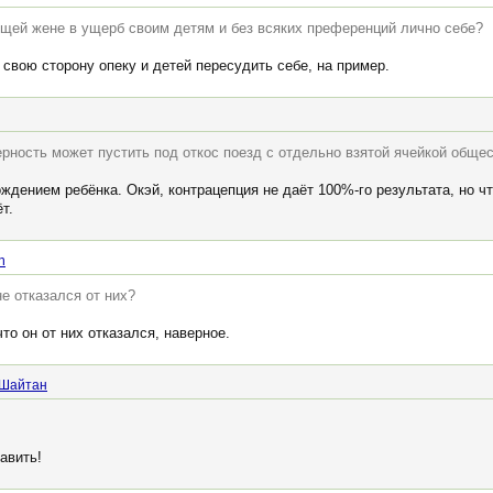
ющей жене в ущерб своим детям и без всяких преференций лично себе?
свою сторону опеку и детей пересудить себе, на пример.
рность может пустить под откос поезд с отдельно взятой ячейкой общес
ождением ребёнка. Окэй, контрацепция не даёт 100%-го результата, но чт
т.
n
не отказался от них?
что он от них отказался, наверное.
 Шайтан
авить!