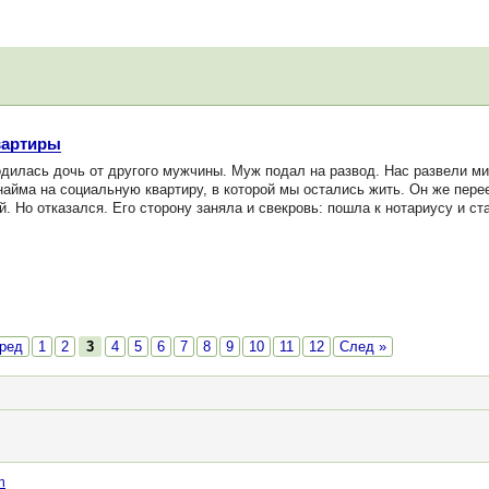
вартиры
дилась дочь от другого мужчины. Муж подал на развод. Нас развели ми
айма на социальную квартиру, в которой мы остались жить. Он же пере
. Но отказался. Его сторону заняла и свекровь: пошла к нотариусу и ст
ред
1
2
3
4
5
6
7
8
9
10
11
12
След »
n