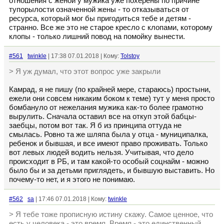
отношения с женой у мужика уже похерены по причине
тупорылости означенной жены - то отказываться от
ресурса, который мог бы пригодиться тебе и детям -
странно. Все же это не старое кресло с клопами, которому
клопы - только лишний повод на помойку вынести.
#561
twinkle
| 17:38 07.01.2018 | Кому:
Tolstoy
> Я уж думал, что этот вопрос уже закрыли
Камрад, я не пишу (по крайней мере, стараюсь) простыни,
ежели они совсем никаким боком к теме) тут у меня просто
бомбануло от нежелания мужика как-то более грамотно
вырулить. Сначала оставил все на откуп этой бабцы-
заебцы, потом вот так. Я б из принципа оттуда не
смылась. Ровно та же шляпа была у отца - муниципалка,
ребенок и бывшая, и все имеют право проживать. Только
вот левых людей водить нельзя. Учитывая, что дело
происходит в РБ, и там какой-то особый соцнайм - можно
было бы и за детьми приглядеть, и бывшую выставить. Но
почему-то нет, и я этого не понимаю.
#562
sa
| 17:46 07.01.2018 | Кому:
twinkle
> Я тебе тоже прописную истину скажу. Самое ценное, что
есть у человека - это время. Время - это единственный