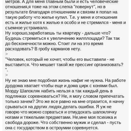
метров. А для меня главным были и есть человеческие
отношения,я тоже на этом слегка "повернут", но в
результате благодаря отношениям и связям я попал на
такую работу что жилье купил. Т.е. у меня и отношения
есть и жилье хотя к жилью я особо и не стремился - меня и
съемное устраивало.
Ну хорошо,заработаешь ты квартиру - дальше что?
Будешь стремиться к увеличению жилплощади? Так так
до бесконечности можно. Стоит ли на это время
расходовать? В гробу карманов нету.
>
"Человек, который не хочет, чтобы его выставили - не
выставится. Что мешает такой же прессинг организовать?
".
>
Ну не знаю мне подобная жизнь нафиг не нужна. На работе
дурдома хватает чтобы еще и дома цирк с конями был.
Морду Шапокляк набить нельзя а так каждый день в
подлянках соревноваться? Не, я могу словом припечатать
только зачем? Это же все равно на мне отразится, я начну
срываться на других людях,делать ошибки. Я уж не
говорю что можно сорваться и отмудохать шапоклячку
ногами и тяжелыми предметами. Не,мне моя психика и
свобода дороже. Что собственно мужик и сделал - пусть
она с государством в остроумии соревнуется.