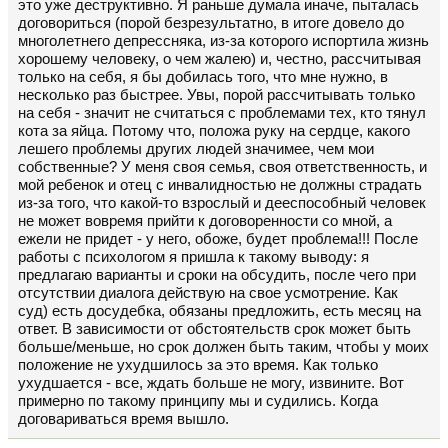
это уже деструктивно. Я раньше думала иначе, пыталась
договориться (порой безрезультатно, в итоге довело до
многолетнего депрессняка, из-за которого испортила жизнь
хорошему человеку, о чем жалею) и, честно, рассчитывая
только на себя, я бы добилась того, что мне нужно, в
несколько раз быстрее. Увы, порой рассчитывать только
на себя - значит не считаться с проблемами тех, кто тянул
кота за яйца. Потому что, положа руку на сердце, какого
лешего проблемы других людей значимее, чем мои
собственные? У меня своя семья, своя ответственность, и
мой ребенок и отец с инвалидностью не должны страдать
из-за того, что какой-то взрослый и дееспособный человек
не может вовремя прийти к договоренности со мной, а
ежели не придет - у него, обоже, будет проблема!!! После
работы с психологом я пришла к такому выводу: я
предлагаю варианты и сроки на обсудить, после чего при
отсутствии диалога действую на свое усмотрение. Как
суд) есть досудебка, обязаны предложить, есть месяц на
ответ. В зависимости от обстоятельств срок может быть
больше/меньше, но срок должен быть таким, чтобы у моих
положение не ухудшилось за это время. Как только
ухудшается - все, ждать больше не могу, извините. Вот
примерно по такому принципу мы и судились. Когда
договариваться время вышло.