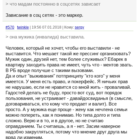
> что мадам постоянно в соцсетях зависает
Зависание в соц сетях - это маркер.
#570
twinkle
| 19:56 07.01.2018 | Кому:
sergy
> она мужика (инвалида) выставила.
Человек, который не хочет, чтобы его выставили - не
выставится. Что мешает такой же прессинг организовать?
Мужик один, друзей нет, тем более служивых? Ебарек в
квартиру заходить права не имеет, чуть что - ментов звать.
В РБ вроде получше с такими вызовами.
Да и опыт "выживания" потпринципу "кто кого" у меня
имеется. У меня есть право, и покерфейс. Я ничьих прав
не нарушаю, если не нравится со мной жить - проваливай.
Гадостей делать не буду, просто вот суд, вот порядок
пользования, не устраивает - давайдосвиданья (в смысле,
договариваться, кто кому что продает и валит). Все
просто. А у мужика еще проще - жену как нечлена семьи
можно попереть, как я понимаю. Но типа долго и типа
сложно. Верю и в то, и в другое, но не считаю
оправданием. Ты считаешь, а я - нет. Засим наверное
надобно закругляться, потому что мнение друг друга мы
вряд ли изменим.