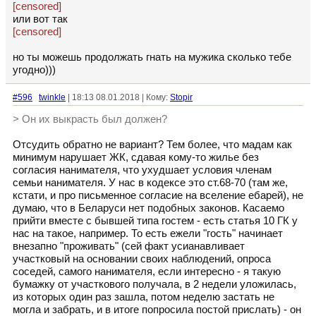
[censored]
или вот так
[censored]
но ты можешь продолжать гнать на мужика сколько тебе
угодно)))
#596
twinkle
| 18:13 08.01.2018 | Кому:
Stopir
> Он их выкрасть был должен?
Отсудить обратно не вариант? Тем более, что мадам как
минимум нарушает ЖК, сдавая кому-то жилье без
согласия нанимателя, что ухудшает условия членам
семьи нанимателя. У нас в кодексе это ст.68-70 (там же,
кстати, и про письменное согласие на вселение ебарей), не
думаю, что в Беларуси нет подобных законов. Касаемо
прийти вместе с бывшей типа гостем - есть статья 10 ГК у
нас на такое, например. То есть ежели "гость" начинает
внезапно "проживать" (сей факт усианавливает
участковый на основании своих наблюдений, опроса
соседей, самого нанимателя, если интересно - я такую
бумажку от участкового получала, в 2 недели уложилась,
из которых один раз зашла, потом неделю застать не
могла и забрать, и в итоге попросила постой прислать) - он