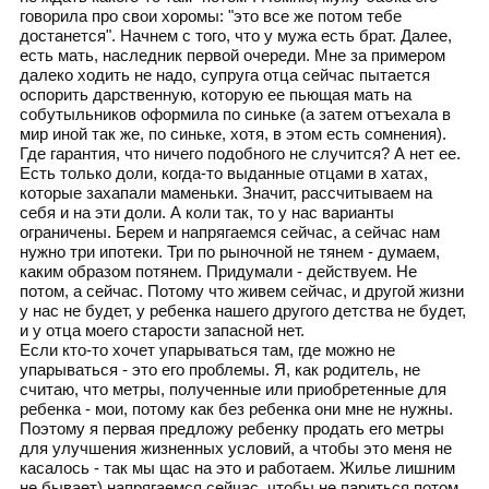
говорила про свои хоромы: "это все же потом тебе
достанется". Начнем с того, что у мужа есть брат. Далее,
есть мать, наследник первой очереди. Мне за примером
далеко ходить не надо, супруга отца сейчас пытается
оспорить дарственную, которую ее пьющая мать на
собутыльников оформила по синьке (а затем отъехала в
мир иной так же, по синьке, хотя, в этом есть сомнения).
Где гарантия, что ничего подобного не случится? А нет ее.
Есть только доли, когда-то выданные отцами в хатах,
которые захапали маменьки. Значит, рассчитываем на
себя и на эти доли. А коли так, то у нас варианты
ограничены. Берем и напрягаемся сейчас, а сейчас нам
нужно три ипотеки. Три по рыночной не тянем - думаем,
каким образом потянем. Придумали - действуем. Не
потом, а сейчас. Потому что живем сейчас, и другой жизни
у нас не будет, у ребенка нашего другого детства не будет,
и у отца моего старости запасной нет.
Если кто-то хочет упарываться там, где можно не
упарываться - это его проблемы. Я, как родитель, не
считаю, что метры, полученные или приобретенные для
ребенка - мои, потому как без ребенка они мне не нужны.
Поэтому я первая предложу ребенку продать его метры
для улучшения жизненных условий, а чтобы это меня не
касалось - так мы щас на это и работаем. Жилье лишним
не бывает) напрягаемся сейчас, чтобы не париться потом,