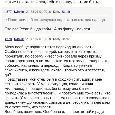
с этим не сталкивался, тебе и неоткуда в теме быть.
#577
twinkle
| 21:33 07.01.2018 | Кому:
Stopir
> Подставила б его женушка под статью как два пальца.
Это все "если бы да кабы". А по факту - слился.
#578
twinkle
| 21:42 07.01.2018 | Кому: Всем
Меня вообще поражает этот переход на личности.
Особенно со стороны людей, которые что-то где-то
прочитали, по-своему интерпритировали через призму
своих тараканов, а потом пытаются к этому апеллировать,
собссно, на личности переходя. Когда аргументы
закончились, а попиздеть охота - только это и остается,
да?
Представьте, мой отец был в сходной ситуации, и мне
есть, что сказать. У меня ситуация, когда лишняя
жилплощадь пригодилась бы (а кому она бы не
пригодилась гипотетически?), и поэтому мне тоже есть, что
сказать. У меня есть опыт весьма неприятного соседства с
доведением до нервных срывов и депрессняка, и внезапно
мне тоже есть, что сказать.
Все, блин, возможно. Особенно для своих детей и ради