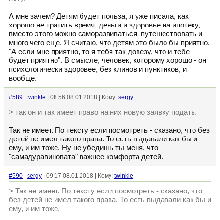
А мне зачем? Детям будет польза, я уже писала, как
хорошо не тратить время, деньги и здоровье на ипотеку,
вместо этого можно саморазвиваться, путешествовать и
много чего еще. Я считаю, что детям это было бы приятно.
"А если мне приятно, то я тебя так довезу, что и тебе
будет приятно". В смысле, человек, которому хорошо - он
психологически здоровее, без клинов и пунктиков, и
вообще.
#589
twinkle
| 08:56 08.01.2018 | Кому:
sergy
> так он и так имеет право на них новую заявку подать.
Так не имеет. По тексту если посмотреть - сказано, что без
детей не имел такого права. То есть выдавали как бы и
ему, и им тоже. Ну не убедишь ты меня, что
"самадуравиновата" важнее комфорта детей.
#590
sergy
| 09:17 08.01.2018 | Кому:
twinkle
> Так не имеет. По тексту если посмотреть - сказано, что
без детей не имел такого права. То есть выдавали как бы и
ему, и им тоже.