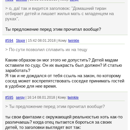
> о, да! так и видится заголовок: "Домашний тиран
отбирает детей и лишает жилья мать с младенцем на
руках".
Ты предложение перед этим прочитал вообще?
#594
Stopir
| 15:42 08.01.2018 | Кому:
twinkle
> По сути позволил сплавить их на тещу
Каким образом он мог этого не допустить? Детей мадам
оставили по суду. Он их выкрасть был должен? И статью
заработать?
Я так и не дождался от тебя ссыль на закон, по которому
сосед может воспрепятствовать соседке принимать гостей
в удобное для нее время.
#595
sergy
| 16:14 08.01.2018 | Кому:
twinkle
> Ты предложение перед этим прочитал вообще?
ты свои фантазии с окружающей реальностью хоть как-то
различаешь? когда отец пытается бороться за своих
детей, то заголовки выглядят вот так: