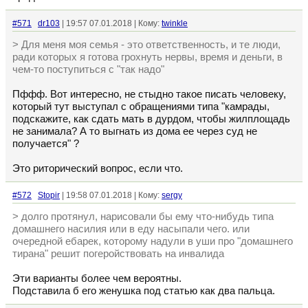
#571
dr103
| 19:57 07.01.2018 | Кому:
twinkle
> Для меня моя семья - это ответственность, и те люди,
ради которых я готова грохнуть нервы, время и деньги, в
чем-то поступиться с "так надо"
Пффф. Вот интересно, не стыдно такое писать человеку,
который тут выступал с обращениями типа "камрады,
подскажите, как сдать мать в дурдом, чтобы жилплощадь
не занимала? А то выгнать из дома ее через суд не
получается" ?
Это риторический вопрос, если что.
#572
Stopir
| 19:58 07.01.2018 | Кому:
sergy
> долго протянул, нарисовали бы ему что-нибудь типа
домашнего насилия или в еду насыпали чего. или
очередной ебарек, которому надули в уши про "домашнего
тирана" решит погеройствовать на инвалида
Эти варианты более чем вероятны.
Подставила б его женушка под статью как два пальца.