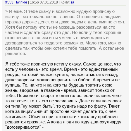
#553
twinkle
| 16:56 07.01.2018 | Кому:
sa
> И еще. Я тебе скажу и возможно нудную прописную
истину - материальное не главное. Отношения с людьми
гораздо дороже денег, они даже рядом с деньгами не стоят.
Хотя бы потому что ты не можешь разорваться на сто
частей и сделать сразу сто дел. Но если у тебя хорошие
отношения с людьми и ты умеешь с ними ладить и
договариваться то тогда это возможно. Мало того, можно
сделать так чтобы они хотели тебе помогать. А остальное
решается.
Я тебе тоже прописную истину скажу. Самое ценное, что
есть у человека - это время. Время - это единственный
ресурс, который нельзя купить, нельзя отмотать назад,
даже здоровье можно поправить за бабло. А времени не
купишь. То, на что и на кого ты будешь тратить свою
жизнь, здоровье, а главное - время, зависит только от
тебя. Психологи говорят в один голос: если человек чего-
то не хочет, то ты его не засиавишь. Даже если на словах
он типа "ну может быть", то судить надо по факту. Тянет
кота за яйца? Значит, просто не хочет делать то, с чем
затягивает. Обычно при готовности к диалогу проблемы
решаются сразу же. А когда люди по году-два-охулиарду
"договариваются" -