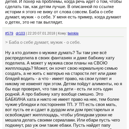
детей. И похер на проблемы, когда речь идет о том, чтобы
сделать так, как детям лучше. В описанной по ссылке
истории я этого не вижу от слова совсем. Баба о себе
думает, мужик - о себе. У меня есть пример, когда думают
о детях, это не так выглядит.
#579
dr103
| 22:20 07.01.2018 | Кому:
twinkle
> Баба о себе думает, мужик - о себе.
Ну а кто должен о мужике думать? Ты там уже всё
распределила в своих фантазиях и даже бабкину хату
поделила. А может у мужика свои планы на СВОЮ
жилплощадь? Может, он хочет свою нормальную семью
создать, а не жить с матерью на старости лет или даже
блядей водить - а что - имеет право, на свои гуляет и
никому не изменят при этом. Детям пойдут алименты, но я
бы еще проверил, что там за дети - есть ли хоть один
родной. А про бабкину хату вообще смешно. Это
БАБКИНА хата и никто не имеет право на нее, тем более
чужие ублюдки и посторонняя ТП. У ТП есть своя мать,
вот пусть ее и сдает в дурдом или дом престарелых и
освобождает жилплощадь, чтобы ублюдкам уроки не
мешала делать своими сериалами. Или ебари пусть чего
подкинут, раз уж они такие ебаки. Пусть найдет папу