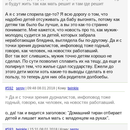
и будут жить так как мать решит и там где решит
А я с этим спорила где-то? Я всю дорогу о том, что
надобно детей отсуживать да бабу выгонять, потому как
детям так было бы лучше, а вы это как-то странно
понимаете. Мне кажется, что новость про то, как мужик-
молодец судится за детей, которых забрала
неработающая блядина, выглядела бы по-другому. Да и с
точки зрения дурналистов, инфоповод тоже годный,
говорю, как человек, на новостях работавший.
Вот так вот слившись, мужик точно детям хорошо не
сделал. По сути позволил сплавить их на тещу, да еще и
полирнул тем, что жилье сдал государству. Ежели до
этого дети могли хоть какие-то выводы сделать в его
пользу, то теперь для них оба родителя долбоебы.
#592
sergy
| 09:48 08.01.2018 | Кому:
twinkle
> Да и с точки зрения дурналистов, инфоповод тоже
годный, говорю, как человек, на новостях работавший.
о, да! так и видится заголовок: "Домашний тиран отбирает
детей и лишает жилья мать с младенцем на руках".
#593
twinkle
| 15:31 08.01.2018 | Кому:
sergy