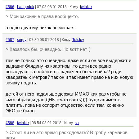
#586
Langedok
| 07:08 08.01.2018 | Кому:
twinkle
> Мои законные права вообще-то.
а одно другому никак не мешает.
#587
sergy
| 07:39 08.01.2018 | Кому:
Tolstoy
> Казалось бы, очевидно. Но вотт нет (
там не только это очевидно. даже если он все выдержит и
выдавит блядину из квартиры, то дети все равно
последуют за ней. и вотт ради чего была война? ради
квадратных метров? так он и так имеет право на них новую
заявку подать.
детей от него подальше держат ИМХО как раз чтобы не
смог образцы для ДНК теста взять)))) буде алименты
платить, пока не оспорит отцовство. если там, конечно
ЭКО не было.
#588
twinkle
| 08:54 08.01.2018 | Кому:
sa
> Стоит ли на это время расходовать? В гробу карманов
нету.