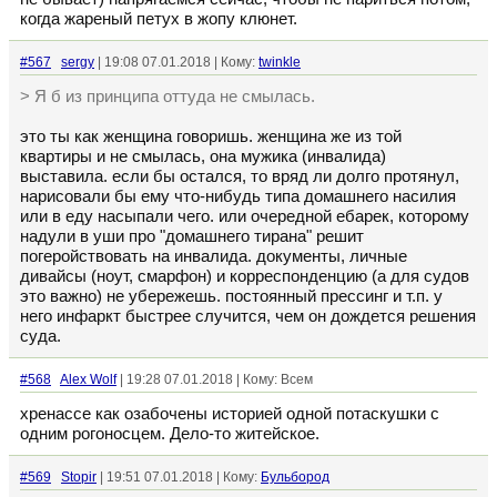
когда жареный петух в жопу клюнет.
#567
sergy
| 19:08 07.01.2018 | Кому:
twinkle
> Я б из принципа оттуда не смылась.
это ты как женщина говоришь. женщина же из той
квартиры и не смылась, она мужика (инвалида)
выставила. если бы остался, то вряд ли долго протянул,
нарисовали бы ему что-нибудь типа домашнего насилия
или в еду насыпали чего. или очередной ебарек, которому
надули в уши про "домашнего тирана" решит
погеройствовать на инвалида. документы, личные
дивайсы (ноут, смарфон) и корреспонденцию (а для судов
это важно) не убережешь. постоянный прессинг и т.п. у
него инфаркт быстрее случится, чем он дождется решения
суда.
#568
Alex Wolf
| 19:28 07.01.2018 | Кому: Всем
хренассе как озабочены историей одной потаскушки с
одним рогоносцем. Дело-то житейское.
#569
Stopir
| 19:51 07.01.2018 | Кому:
Бульбород