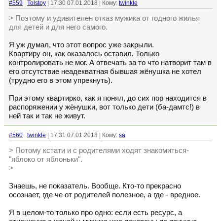
#559
Tolstoy
| 17:30 07.01.2018 | Кому:
twinkle
> Поэтому и удивителен отказ мужика от годного жилья
для детей и для него самого.
Я уж думал, что этот вопрос уже закрыли.
Квартиру он, как оказалось оставил. Только
контролировать не мог. А отвечать за то что натворит там в
его отсутствие неадекватная бывшая жёнушка не хотел
(трудно его в этом упрекнуть).
При этому квартирко, как я понял, до сих пор находится в
распоряжении у жёнушки, вот только дети (ба-дамтс!) в
ней так и так не живут.
#560
twinkle
| 17:31 07.01.2018 | Кому:
sa
> Потому кстати и с родителями ходят знакомиться-
"яблоко от яблоньки".
>
Знаешь, не показатель. Вообще. Кто-то прекрасно
осознает, где че от родителей полезное, а где - вредное.
Я в целом-то только про одно: если есть ресурс, а