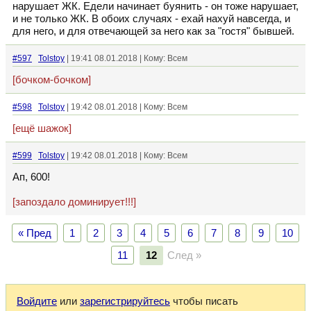
нарушает ЖК. Едели начинает буянить - он тоже нарушает,
и не только ЖК. В обоих случаях - ехай нахуй навсегда, и
для него, и для отвечающей за него как за "гостя" бывшей.
#597
Tolstoy
| 19:41 08.01.2018 | Кому: Всем
[бочком-бочком]
#598
Tolstoy
| 19:42 08.01.2018 | Кому: Всем
[ещё шажок]
#599
Tolstoy
| 19:42 08.01.2018 | Кому: Всем
Ап, 600!
[запоздало доминирует!!!]
« Пред
1
2
3
4
5
6
7
8
9
10
11
12
След »
Войдите
или
зарегистрируйтесь
чтобы писать