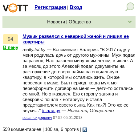
Регистрация
Вход
|
Новости | Общество
Мужик развелся с неверной женой и лишил ее
94
квартиры
В пену
realty.tut.by
— Вспоминает Валерия: "В 2017 году у
меня родилась дочь от другого мужчины. Муж подал
на развод. Нас развели минувшим летом, в июле. А
за месяц до этого Алексей подал документы на
расторжение договора найма на социальную
квартиру, в которой мы остались жить. Он же
переехал к маме. Был период, когда муж мог
переоформить договор на меня — дети-то остались
со мной. Но отказался. Его сторону заняла и
свекровь: пошла к нотариусу и стала
представителем своего сына. Как так?! Это же ее
внуки…"
#Галя.ру
—
Новости, Общество
вован сидорович
07:52 05.01.2018
599 комментариев | 100 за, 6 против
|