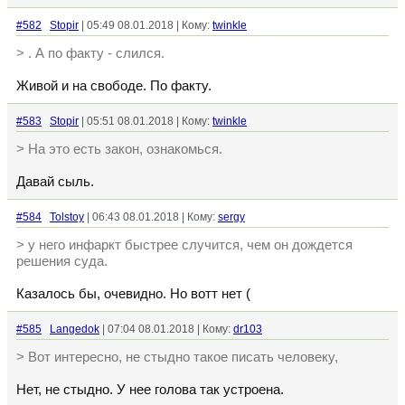
#582
Stopir
| 05:49 08.01.2018 | Кому:
twinkle
> . А по факту - слился.
Живой и на свободе. По факту.
#583
Stopir
| 05:51 08.01.2018 | Кому:
twinkle
> На это есть закон, ознакомься.
Давай сыль.
#584
Tolstoy
| 06:43 08.01.2018 | Кому:
sergy
> у него инфаркт быстрее случится, чем он дождется
решения суда.
Казалось бы, очевидно. Но вотт нет (
#585
Langedok
| 07:04 08.01.2018 | Кому:
dr103
> Вот интересно, не стыдно такое писать человеку,
Нет, не стыдно. У нее голова так устроена.