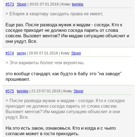
#573
Stopir
| 20:01 07.01.2018 | Кому:
twinkle
> Ебарек в квартиру заходить права не имеет,
Еще раз. После развода мужик и мадам - соседи. Кто к
соседке приходит не должно соседа парить от слова
совсем. Вызовет ментов? Им мадам ситуацию объяснит и
они уедут. Все.
#574
sergy
| 20:05 07.01.2018 | Кому:
Stopir
> Эти варианты более чем вероятны.
это вообще стандарт, как будто в бабу это "на заводе"
прошивают.
#575
twinkle
| 21:23 07.01.2018 | Кому:
Stopir
> После развода мужик и мадам - соседи. Кто к соседке
приходит не должно соседа парить от слова совсем.
Вызовет ментов? Им мадам ситуацию объяснит и они
уедут. Все.
На это есть закон, ознакомься. Кто и когда и с чьего
согласия может в гости приходить.