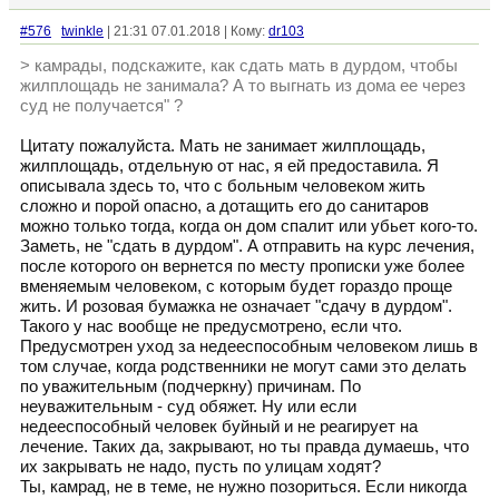
#576
twinkle
| 21:31 07.01.2018 | Кому:
dr103
> камрады, подскажите, как сдать мать в дурдом, чтобы
жилплощадь не занимала? А то выгнать из дома ее через
суд не получается" ?
Цитату пожалуйста. Мать не занимает жилплощадь,
жилплощадь, отдельную от нас, я ей предоставила. Я
описывала здесь то, что с больным человеком жить
сложно и порой опасно, а дотащить его до санитаров
можно только тогда, когда он дом спалит или убьет кого-то.
Заметь, не "сдать в дурдом". А отправить на курс лечения,
после которого он вернется по месту прописки уже более
вменяемым человеком, с которым будет гораздо проще
жить. И розовая бумажка не означает "сдачу в дурдом".
Такого у нас вообще не предусмотрено, если что.
Предусмотрен уход за недееспособным человеком лишь в
том случае, когда родственники не могут сами это делать
по уважительным (подчеркну) причинам. По
неуважительным - суд обяжет. Ну или если
недееспособный человек буйный и не реагирует на
лечение. Таких да, закрывают, но ты правда думаешь, что
их закрывать не надо, пусть по улицам ходят?
Ты, камрад, не в теме, не нужно позориться. Если никогда