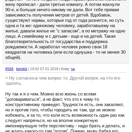
жену прописал - дали третью комнату. А потом жахнули
90-е, и больше ничего никому не дали. Вот тебе прямая
зависимость получения метров от детей. Вдобавок,
существуют нормы, которые год от года рознятся, но суть
одна и та же: одинокому человеку, заработавшему на
жилье, давали жилье не "с запасом", а по метражу на одно
лицо. А семейному и с детьми - еще и на детей. Такая
благотворительность от государства и поддержка
рождаемости. А заработал человек ровно свои 18
квадратов на человека (или если однушка - то не менее 30
общей).
#566
twinkle
| 19:02 07.01.2018 | Кому:
sa
> Ну согласен,в чем вопрос то. Другой вопрос на что его
тратить.
Ну так и я о чем. Можно всю жизнь со всеми
"договариваться", а не факт, что это к чему-то
конструктивному приведет. Трудности есть, они закаляют,
но я против того, чтобы городить их там, где их можно
избежать, и за то, что коли есть возможность один раз как
следует напрячься, но на вполне конкретную
импонирующую тебе перспективу - надо брать и делать, и
не ждать какого-то там "потом". Помню, мужу бабка его