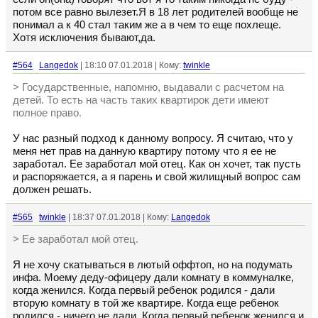
потом все равно вылезет.Я в 18 лет родителей вообще не
понимал а к 40 стал таким же а в чем то еще похлеще.
Хотя исключения бывают,да.
#564
Langedok
| 18:10 07.01.2018 | Кому:
twinkle
> Государственные, напомню, выдавали с расчетом на
детей. То есть на часть таких квартирок дети имеют
полное право.
У нас разный подход к данному вопросу. Я считаю, что у
меня нет прав на данную квартиру потому что я ее не
заработал. Ее заработал мой отец. Как он хочет, так пусть
и распоряжается, а я парень и свой жилищный вопрос сам
должен решать.
#565
twinkle
| 18:37 07.01.2018 | Кому:
Langedok
> Ее заработал мой отец.
Я не хочу скатываться в лютый оффтоп, но на подумать
инфа. Моему деду-офицеру дали комнату в коммуналке,
когда женился. Когда первый ребенок родился - дали
вторую комнату в той же квартире. Когда еще ребенок
родился - ничего не дали. Когда первый ребенок женился и