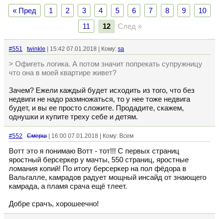
« Пред
1
2
3
4
5
6
7
8
9
10
11
12
След »
#551
twinkle
| 15:42 07.01.2018 | Кому:
sa
> Офигеть логика. А потом значит попрекать супружницу
что она в моей квартире живет?
Зачем? Ежели каждый будет исходить из того, что без
недвиги не надо размножаться, то у нее тоже недвига
будет, и вы ее просто сложите. Продадите, скажем,
однушки и купите треху себе и детям.
#552
Смерш
| 16:00 07.01.2018 | Кому: Всем
Вотт это я понимаю Вотт - тот!!! С первых страниц
яростный берсеркер у мачты, 550 страниц, яростные
ломания копий! По итогу берсеркер на пол фёдора в
Вальгалле, камрадов радует мощный инсайд от знающего
камрада, а пламя срача ещё тлеет.
Добре срачъ, хорошеечно!