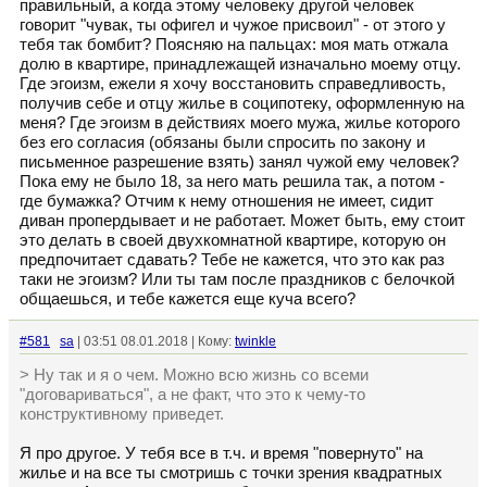
правильный, а когда этому человеку другой человек
говорит "чувак, ты офигел и чужое присвоил" - от этого у
тебя так бомбит? Поясняю на пальцах: моя мать отжала
долю в квартире, принадлежащей изначально моему отцу.
Где эгоизм, ежели я хочу восстановить справедливость,
получив себе и отцу жилье в соципотеку, оформленную на
меня? Где эгоизм в действиях моего мужа, жилье которого
без его согласия (обязаны были спросить по закону и
письменное разрешение взять) занял чужой ему человек?
Пока ему не было 18, за него мать решила так, а потом -
где бумажка? Отчим к нему отношения не имеет, сидит
диван пропердывает и не работает. Может быть, ему стоит
это делать в своей двухкомнатной квартире, которую он
предпочитает сдавать? Тебе не кажется, что это как раз
таки не эгоизм? Или ты там после праздников с белочкой
общаешься, и тебе кажется еще куча всего?
#581
sa
| 03:51 08.01.2018 | Кому:
twinkle
> Ну так и я о чем. Можно всю жизнь со всеми
"договариваться", а не факт, что это к чему-то
конструктивному приведет.
Я про другое. У тебя все в т.ч. и время "повернуто" на
жилье и на все ты смотришь с точки зрения квадратных