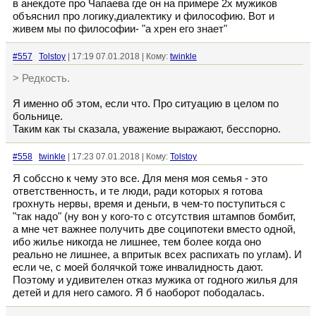
в анекдоте про Чапаева где он на примере 2х мужиков
объяснил про логику,диалектику и философию. Вот и
живем мы по философии- "а хрен его знает"
#557
Tolstoy
| 17:19 07.01.2018 | Кому:
twinkle
> Редкость.
Я именно об этом, если что. Про ситуацию в целом по
больнице.
Таким как ты сказала, уважение выражают, бесспорно.
#558
twinkle
| 17:23 07.01.2018 | Кому:
Tolstoy
Я собссно к чему это все. Для меня моя семья - это
ответственность, и те люди, ради которых я готова
грохнуть нервы, время и деньги, в чем-то поступиться с
"так надо" (ну вон у кого-то с отсутствия штампов бомбит,
а мне чет важнее получить две соципотеки вместо одной,
ибо жилье никогда не лишнее, тем более когда оно
реально не лишнее, а впритык всех распихать по углам). И
если че, с моей болячкой тоже инвалидность дают.
Поэтому и удивителен отказ мужика от годного жилья для
детей и для него самого. Я б наоборот пободалась.