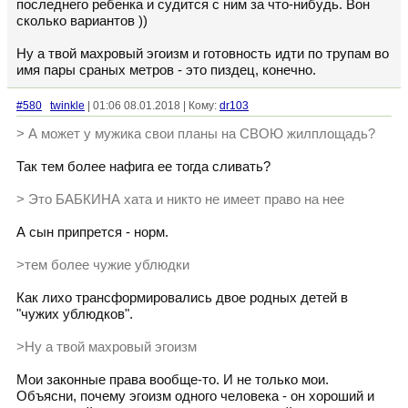
последнего ребенка и судится с ним за что-нибудь. Вон
сколько вариантов ))
Ну а твой махровый эгоизм и готовность идти по трупам во
имя пары сраных метров - это пиздец, конечно.
#580
twinkle
| 01:06 08.01.2018 | Кому:
dr103
> А может у мужика свои планы на СВОЮ жилплощадь?
Так тем более нафига ее тогда сливать?
> Это БАБКИНА хата и никто не имеет право на нее
А сын припрется - норм.
>тем более чужие ублюдки
Как лихо трансформировались двое родных детей в
"чужих ублюдков".
>Ну а твой махровый эгоизм
Мои законные права вообще-то. И не только мои.
Объясни, почему эгоизм одного человека - он хороший и