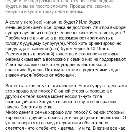
недвиги не надо размножаться, то у нее тоже недвига
будет, и вы ее просто сложите. Продадите, скажем,
однушки и купите треху себе и детям.
А если у него(нее) жилья не будет? Или будет
меньше(больше)? Все, брака не достоин? Или при выборе
супруга лучше из его(ее) человеческих качеств исходить?
Проблема не в жилье а в невозможности заглянуть в
голову будущему супругу(ге). Чтоб хоть ориентировочно
предугадать каким он(она) будет через 5-10-15лет.
Рассмотреть в нем(ней) качества и склонности которые
он(она) скрывают а возможно и сами о них не подозревают.
И вот насколько ты в этом угадаешь настолько и
счастлива будешь.Потому кстати и с родителями ходят
знакомиться-"яблоко от яблоньки".
Вот есть такая штука - диалектика. Если супруг с деньгами
это хорошо или плохо? С одной стороны хорошо а с
другой он тебя всегда может носом ткнуть типа
возвращайся ка Золушка в свою тыкву и не возразишь
ничего. Золотая клетка.
Много денег в семье хорошо или плохо? С одной стороны
хорошо а с другой стороны дети вещи ценить перестают. Я
уж не говорю что на мед стервятники обязательно
слетятся - что к тебе что к детям. Ну и тд. В жизни все как