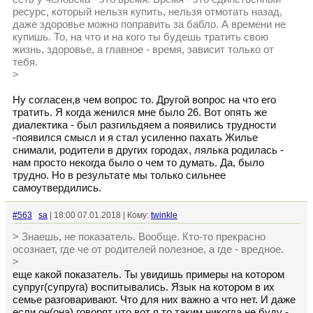
ресурс, который нельзя купить, нельзя отмотать назад,
даже здоровье можно поправить за бабло. А времени не
купишь. То, на что и на кого ты будешь тратить свою
жизнь, здоровье, а главное - время, зависит только от
тебя.
>
Ну согласен,в чем вопрос то. Другой вопрос на что его
тратить. Я когда женился мне было 26. Вот опять же
диалектика - был разгильдяем а появились трудности
-появился смысл и я стал усиленно пахать Жилье
снимали, родители в других городах, лялька родилась -
нам просто некогда было о чем то думать. Да, было
трудно. Но в результате мы только сильнее
самоутвердились.
#563
sa
| 18:00 07.01.2018 | Кому:
twinkle
> Знаешь, не показатель. Вообще. Кто-то прекрасно
осознает, где че от родителей полезное, а где - вредное.
>
еще какой показатель. Ты увидишь примеры на котором
супруг(супруга) воспитывались. Язык на котором в их
семье разговаривают. Что для них важно а что нет. И даже
если он(она) говорят что вот я то таким никогда не буду -