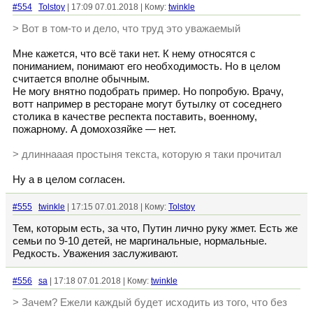
#554
Tolstoy
| 17:09 07.01.2018 | Кому:
twinkle
> Вот в том-то и дело, что труд это уважаемый
Мне кажется, что всё таки нет. К нему относятся с
пониманием, понимают его необходимость. Но в целом
считается вполне обычным.
Не могу внятно подобрать пример. Но попробую. Врачу,
вотт например в ресторане могут бутылку от соседнего
столика в качестве респекта поставить, военному,
пожарному. А домохозяйке — нет.
> длиннааая простыня текста, которую я таки прочитал
Ну а в целом согласен.
#555
twinkle
| 17:15 07.01.2018 | Кому:
Tolstoy
Тем, которым есть, за что, Путин лично руку жмет. Есть же
семьи по 9-10 детей, не маргинальные, нормальные.
Редкость. Уважения заслуживают.
#556
sa
| 17:18 07.01.2018 | Кому:
twinkle
> Зачем? Ежели каждый будет исходить из того, что без