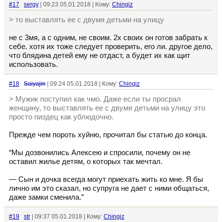
#17
sergy
| 09:23 05.01.2018 | Кому:
Chingiz
> то выставлять ее с двумя детьми на улицу
не с 3мя, а с одним, не своим. 2х своих он готов забрать к
себе. хотя их тоже следует проверить, его ли. другое дело,
что блядина детей ему не отдаст, а будет их как щит
использовать.
#18
Saiyajin
| 09:24 05.01.2018 | Кому:
Chingiz
> Мужик поступил как чмо. Даже если ты просрал
женщину, то выставлять ее с двумя детьми на улицу это
просто пиздец как ублюдочно.
Прежде чем пороть хуйню, прочитал бы статью до конца.
“Мы дозвонились Алексею и спросили, почему он не
оставил жилье детям, о которых так мечтал.
— Сын и дочка всегда могут приехать жить ко мне. Я бы
лично им это сказал, но супруга не дает с ними общаться,
даже замки сменила.”
#19
str
| 09:37 05.01.2018 | Кому:
Chingiz