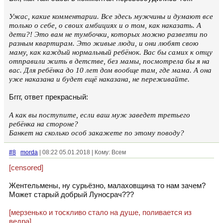
Ужас, какие комментарии. Все здесь мужчины и думают все
только о себе, о своих амбициях и о том, как наказать. А
дети?! Это вам не тумбочки, которых можно развезти по
разным квартирам. Это живые люди, и они любят свою
маму, как каждый нормальный ребёнок. Вас бы самих к отцу
отправили жить в детстве, без мамы, посмотрела бы я на
вас. Для ребёнка до 10 лет дом вообще там, где мама. А она
уже наказана и будет ещё наказана, не переживайте.
Бггг, ответ прекрасный:
А как вы поступите, если ваш муж заведет третьего
ребёнка на стороне?
Банкет на сколько особ закажете по этому поводу?
#8
morda
| 08:22 05.01.2018 | Кому: Всем
[censored]
Жентельмены, ну сурьёзно, малаховщина то нам зачем?
Может старый добрый Луносрач???
[мерзенько и тоскливо стало на душе, поливается из
ведра]