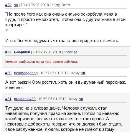
#28
sa
| 10:40 05.01.2018 | Кому: Всем
"Но после того как она очень сильно оскорбила меня в
суде, я просто не захотел, чтобы она с другим жила в этой
квартире. "
>
И кто бы мог подумать что за слова придется отвечать..
#29
Ghapmen
| 10:56 05.01.2018 | Кому:
sa
Комментарий скрыт из-за негативного рейтинга.
#30
boldhedgehog
| 10:57 05.01.2018 | Кому:
str
А вот рыжий Орм ростил, хоть он и выдуманный персонаж,
конечно.
#31
grajdanin420
| 10:59 05.01.2018 | Кому:
sa
Тут дело не в словах даже. Человек служил, стал
инвалидом, получил право на жилье. Потом по неважно
какой причине, решил отказаться от этого права. А
некоторые доброхоты говорят, что он должен был отдать
свое заслуженное, людям, которые не имеют к этому