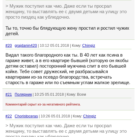
> Мужик поступил как чмо. Даже если ты просрал
женщину, то выставлять ее с двумя детьми на улицу это
просто пиздец как ублюдочно.
Ты то, точно бы блядующую жену простил и ростил чужих
детей.
#20
grajdanin420
| 10:12 05.01.2018 | Кому:
Chingiz
Видал такого благородного как ты. В 40 лет как псина в
гараже живет, а в его квартире бывшей (которую он якобы
детям оставил) посторонний мужчина спит в его бывшей
койке. Тебе совет дружеский, не разбрасывайся
квартирами из-за псевдо благородства, встречать
старость в гараже или по съемным углам жалкое зрелище.
#21
Полярник
| 10:25 05.01.2018 | Кому: Всем
Комментарий скрыт из-за негативного рейтинга.
#22
Choristoceras
| 10:26 05.01.2018 | Кому:
Chingiz
> Мужик поступил как чмо. Даже если ты просрал
женщину, то выставлять ее с двумя детьми на улицу это
просто пиздец как ублюдочно.