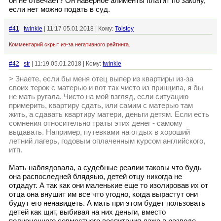
он не отвечает? Он наверное алименты платит по закону,
если нет можно подать в суд.
#41
twinkle
| 11:17 05.01.2018 | Кому:
Tolstoy
Комментарий скрыт из-за негативного рейтинга.
#42
str
| 11:19 05.01.2018 | Кому:
twinkle
> Знаете, если бы меня отец выпер из квартиры из-за
своих терок с матерью и вот так чисто из принципа, я бы
не мать ругала. Чисто на мой взгляд, если ситуацию
примерить, квартиру сдать, или самим с матерью там
жить, а сдавать квартиру матери, деньги детям. Если есть
сомнения относительно траты этих денег - самому
выдавать. Например, путевками на отдых в хороший
летний лагерь, годовым оплаченным курсом английского,
итп.
Мать наблядовала, а судебные реалии таковы что будь
она распоследней блядяью, детей отцу никогда не
отдадут. А так как они маленькие еще то изолировав их от
отца она внушит им все что угодно, когда вырастут они
будут его ненавидеть. А мать при этом будет пользовать
детей как щит, выбивая на них деньги, вместо