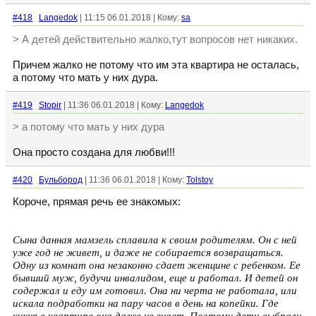
#418
Langedok
| 11:15 06.01.2018 | Кому:
sa
> А детей действительно жалко,тут вопросов нет никаких.
Причем жалко не потому что им эта квартира не осталась,
а потому что мать у них дура.
#419
Stopir
| 11:36 06.01.2018 | Кому:
Langedok
> а потому что мать у них дура
Она просто создана для любви!!!
#420
Бульбород
| 11:36 06.01.2018 | Кому:
Tolstoy
Короче, прямая речь ее знакомых:
Сына данная мамзель сплавила к своим родителям. Он с ней
уже год не живет, и даже не собирается возвращаться.
Одну из комнат она незаконно сдает женщине с ребенком. Ее
бывший муж, будучи инвалидом, еще и работал. И детей он
содержал и еду им готовил. Она ни черта не работала, или
искала подработки на пару часов в день на копейки. Где