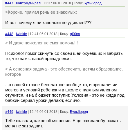
#447
КонтрАдмирал
| 12:37 06.01.2018 | Кому:
Бульбород
>Короче, прямая речь ее знакомых:
И вот почему я ни капельки не удивлен???
#448
twinkle
| 12:41 06.01.2018 | Кому:
gl00m
> И даже психолог не смог помочь!!!
Психолог помог скинуть со своей шеи охуевших и забрать
то, что нам с папой принадлежит.
> А основная задача - это обеспечить детям образование,
которое
...в нашей стране бесплатное вообще-то, и при наличии
мозгов и условий ребенок и в школе с нужным уклоном
отучится, и на бюджет поступит. Условия - это не когда под
бабкин сериал уроки делают, есличо.
#449
twinkle
| 12:46 06.01.2018 | Кому:
Бульбород
Тебе сказали, какое объяснение. Еще раз жалобу нажать
меня не затруднит.