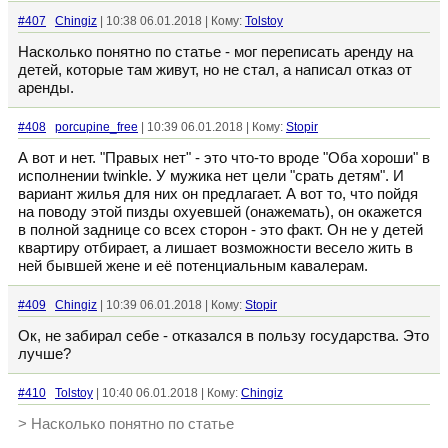
#407
Chingiz
| 10:38 06.01.2018 | Кому:
Tolstoy
Насколько понятно по статье - мог переписать аренду на
детей, которые там живут, но не стал, а написал отказ от
аренды.
#408
porcupine_free
| 10:39 06.01.2018 | Кому:
Stopir
А вот и нет. "Правых нет" - это что-то вроде "Оба хороши" в
исполнении twinkle. У мужика нет цели "срать детям". И
вариант жилья для них он предлагает. А вот то, что пойдя
на поводу этой пизды охуевшей (онажемать), он окажется
в полной заднице со всех сторон - это факт. Он не у детей
квартиру отбирает, а лишает возможности весело жить в
ней бывшей жене и её потенциальным кавалерам.
#409
Chingiz
| 10:39 06.01.2018 | Кому:
Stopir
Ок, не забирал себе - отказался в пользу государства. Это
лучше?
#410
Tolstoy
| 10:40 06.01.2018 | Кому:
Chingiz
> Насколько понятно по статье