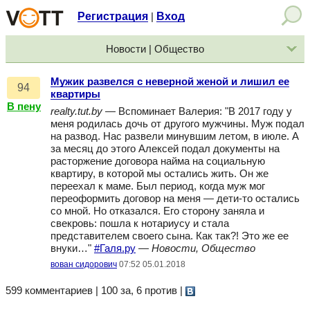
Регистрация
Вход
|
Новости | Общество
Мужик развелся с неверной женой и лишил ее
94
квартиры
В пену
realty.tut.by
— Вспоминает Валерия: "В 2017 году у
меня родилась дочь от другого мужчины. Муж подал
на развод. Нас развели минувшим летом, в июле. А
за месяц до этого Алексей подал документы на
расторжение договора найма на социальную
квартиру, в которой мы остались жить. Он же
переехал к маме. Был период, когда муж мог
переоформить договор на меня — дети-то остались
со мной. Но отказался. Его сторону заняла и
свекровь: пошла к нотариусу и стала
представителем своего сына. Как так?! Это же ее
внуки…"
#Галя.ру
—
Новости, Общество
вован сидорович
07:52 05.01.2018
599 комментариев | 100 за, 6 против
|