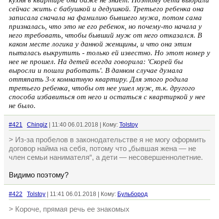
кухня в квартире она даже не знает. Поэтому дети выбрали
сейчас жить с бабушкой и дедушкой. Третьего ребенка она
записала сначала на фамилию бывшего мужа, потом сама
призналась, что это не его ребенок, но почему-то начала у
него требовать, чтобы бывший муж от него отказался. В
каком месте логика у данной женщины, и что она этим
пыталась выкрутить - только ей известно. Но этот номер у
нее не прошел. На детей всегда говорила: 'Скорей бы
выросли и пошли работать'. В данном случае думала
оттяпать 3-х комнатную квартиру. Для этого родила
третьего ребенка, чтобы от нее ушел муж, т.к. другого
способа избавиться от него и остаться с квартиркой у нее
не было.
#421
Chingiz
| 11:40 06.01.2018 | Кому:
Tolstoy
> Из-за пробелов в законодательстве я не могу оформить
договор найма на себя, потому что „бывшая жена — не
член семьи нанимателя“, а дети — несовершеннолетние.
Видимо поэтому?
#422
Tolstoy
| 11:41 06.01.2018 | Кому:
Бульбород
> Короче, прямая речь ее знакомых