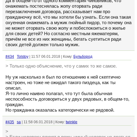
Да в общем-то от одного комментария чиновников, что
онажемать постеснялась жопу оторвать ради
перезаключения договора, рассказывает нам про
гражданочку всё, что мы хотели бы узнать. Если она такая
охуенная онажемать а мужик гнойный пидор, то почему она
не может оторвать свою жопу и побеспокоиться о жилье
для своих детей? Но согласно местным яжематерям,
причём не все из них женщины, бегать суетиться ради
своих детей должен только мужик.
#434
Tolstoy
| 11:57 06.01.2018 | Кому:
Бульбород
> Только одно объяснение, что у самих то же самое.
Ну уж насколько я был по отношению к ней скептично
настроен, но тоже не ожидал такого пиздеца, как ты
описал.
Я-то лично наивно полагал, что тут была обычная
неспособность договориться у двух рядовых, в общем-то,
граждан.
Но гражданка оказалась категорически не рядовой.
#435
sa
| 11:58 06.01.2018 | Кому:
twinkle
>