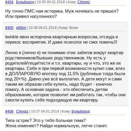
#404
Бульбород
| 10:35 06.01.2018 | Кому:
Chingiz
Ну точно ПМС-ная истерика. Муж ночевать не пришел?
Или привел нагулянного?
#405
gl00m
| 10:36 06.01.2018 | Кому: Всем
twinkle явно испорчена квартирным вопросом, отсюда и
перекос восприятия. И даже психолог не смог помочь!!!
Лично я (лично я) не понимаю этих забегов вокруг квартир
родственников/бывших родственников. Ну есть у
родителей/тещи/тестя и т.п. квартиры, ну и что, это же их
квартиры. Себе я при первой возможности купил сам, влез
в ДОЛЛАРОВУЮ ипотеку под 11.5% (рублевые тогда были
под 20+%). Давно уже всё выплатил. А дети могут и сами
таким же образом себе купить, надо будет - конечно
помогу. А основная задача - это обеспечить детям
образование, которое позволит им работать так, чтобы они
смогли купить себе подходящую им квартиру.
#406
Chingiz
| 10:37 06.01.2018 | Кому:
Бульбород
Типа остряк? Это у тебя больная тема?
Жена изменяет? Найди нормальную, легче станет.