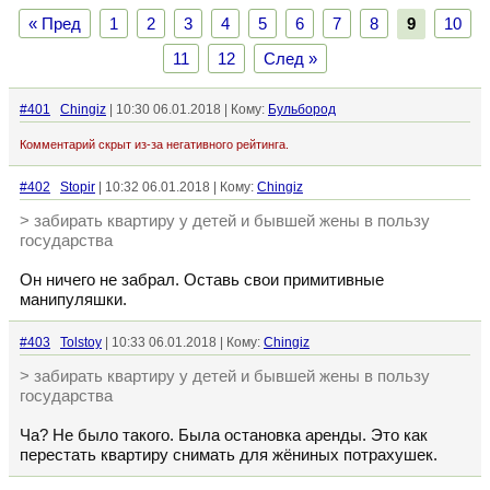
« Пред
1
2
3
4
5
6
7
8
9
10
11
12
След »
#401
Chingiz
| 10:30 06.01.2018 | Кому:
Бульбород
Комментарий скрыт из-за негативного рейтинга.
#402
Stopir
| 10:32 06.01.2018 | Кому:
Chingiz
> забирать квартиру у детей и бывшей жены в пользу
государства
Он ничего не забрал. Оставь свои примитивные
манипуляшки.
#403
Tolstoy
| 10:33 06.01.2018 | Кому:
Chingiz
> забирать квартиру у детей и бывшей жены в пользу
государства
Ча? Не было такого. Была остановка аренды. Это как
перестать квартиру снимать для жёниных потрахушек.