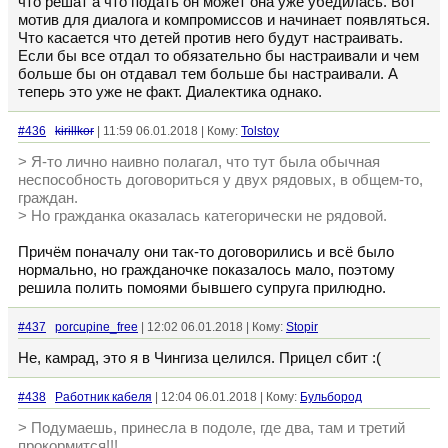
что решат а что подать он может она уже убедилась. Вот
мотив для диалога и компромиссов и начинает появляться.
Что касается что детей против него будут настраивать.
Если бы все отдал то обязательно бы настраивали и чем
больше бы он отдавал тем больше бы настраивали. А
теперь это уже не факт. Диалектика однако.
#436
kirillkor
| 11:59 06.01.2018 | Кому:
Tolstoy
> Я-то лично наивно полагал, что тут была обычная
неспособность договориться у двух рядовых, в общем-то,
граждан.
> Но гражданка оказалась категорически не рядовой.
Причём поначалу они так-то договорились и всё было
нормально, но гражданочке показалось мало, поэтому
решила полить помоями бывшего супруга прилюдно.
#437
porcupine_free
| 12:02 06.01.2018 | Кому:
Stopir
Не, камрад, это я в Чингиза целился. Прицел сбит :(
#438
Работник кабеля
| 12:04 06.01.2018 | Кому:
Бульбород
> Подумаешь, принесла в подоле, где два, там и третий
прокормится!!!