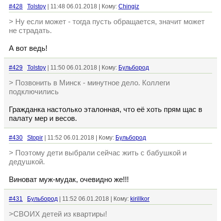
#428
Tolstoy
| 11:48 06.01.2018 | Кому:
Chingiz
> Ну если может - тогда пусть обращается, значит может
не страдать.
А вот ведь!
#429
Tolstoy
| 11:50 06.01.2018 | Кому:
Бульбород
> Позвонить в Минск - минутное дело. Коллеги
подключились
Гражданка настолько эталонная, что её хоть прям щас в
палату мер и весов.
#430
Stopir
| 11:52 06.01.2018 | Кому:
Бульбород
> Поэтому дети выбрали сейчас жить с бабушкой и
дедушкой.
Виноват муж-мудак, очевидно же!!!
#431
Бульбород
| 11:52 06.01.2018 | Кому:
kirillkor
>СВОИХ детей из квартиры!