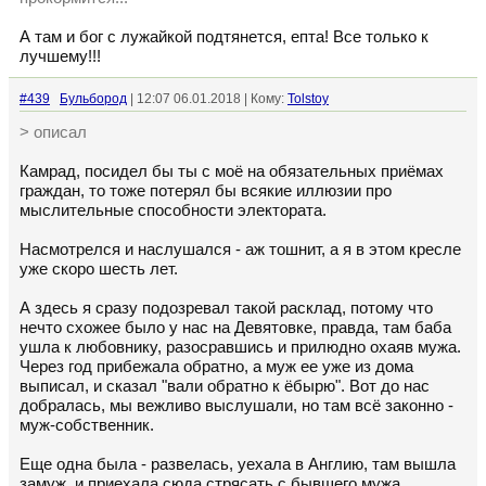
А там и бог с лужайкой подтянется, епта! Все только к
лучшему!!!
#439
Бульбород
| 12:07 06.01.2018 | Кому:
Tolstoy
> описал
Камрад, посидел бы ты с моё на обязательных приёмах
граждан, то тоже потерял бы всякие иллюзии про
мыслительные способности электората.
Насмотрелся и наслушался - аж тошнит, а я в этом кресле
уже скоро шесть лет.
А здесь я сразу подозревал такой расклад, потому что
нечто схожее было у нас на Девятовке, правда, там баба
ушла к любовнику, разосравшись и прилюдно охаяв мужа.
Через год прибежала обратно, а муж ее уже из дома
выписал, и сказал "вали обратно к ёбырю". Вот до нас
добралась, мы вежливо выслушали, но там всё законно -
муж-собственник.
Еще одна была - развелась, уехала в Англию, там вышла
замуж, и приехала сюда стрясать с бывшего мужа