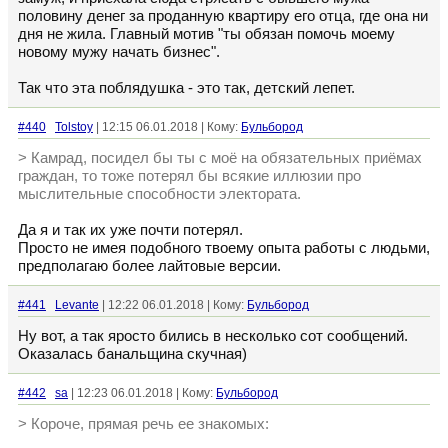
половину денег за проданную квартиру его отца, где она ни
дня не жила. Главный мотив "ты обязан помочь моему
новому мужу начать бизнес".
Так что эта поблядушка - это так, детский лепет.
#440
Tolstoy
| 12:15 06.01.2018 | Кому:
Бульбород
> Камрад, посидел бы ты с моё на обязательных приёмах
граждан, то тоже потерял бы всякие иллюзии про
мыслительные способности электората.
Да я и так их уже почти потерял.
Просто не имея подобного твоему опыта работы с людьми,
предполагаю более лайтовые версии.
#441
Levante
| 12:22 06.01.2018 | Кому:
Бульбород
Ну вот, а так яросто бились в несколько сот сообщений.
Оказалась банальщина скучная)
#442
sa
| 12:23 06.01.2018 | Кому:
Бульбород
> Короче, прямая речь ее знакомых: