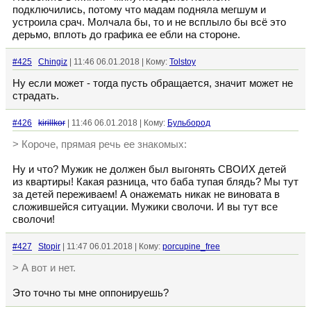
подключились, потому что мадам подняла мегшум и
устроила срач. Молчала бы, то и не всплыло бы всё это
дерьмо, вплоть до графика ее ебли на стороне.
#425
Chingiz
| 11:46 06.01.2018 | Кому:
Tolstoy
Ну если может - тогда пусть обращается, значит может не
страдать.
#426
kirillkor
| 11:46 06.01.2018 | Кому:
Бульбород
> Короче, прямая речь ее знакомых:
Ну и что? Мужик не должен был выгонять СВОИХ детей
из квартиры! Какая разница, что баба тупая блядь? Мы тут
за детей переживаем! А онажемать никак не виновата в
сложившейся ситуации. Мужики сволочи. И вы тут все
сволочи!
#427
Stopir
| 11:47 06.01.2018 | Кому:
porcupine_free
> А вот и нет.
Это точно ты мне оппонируешь?