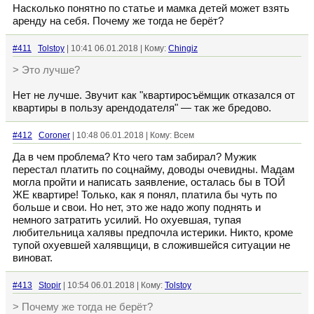
Насколько понятно по статье и мамка детей может взять
аренду на себя. Почему же тогда не берёт?
#411
Tolstoy
| 10:41 06.01.2018 | Кому:
Chingiz
> Это лучше?
Нет не лучше. Звучит как "квартиросъёмщик отказался от
квартиры в пользу арендодателя" — так же бредово.
#412
Coroner
| 10:48 06.01.2018 | Кому: Всем
Да в чем проблема? Кто чего там забирал? Мужик
перестал платить по соцнайму, доводы очевидны. Мадам
могла пройти и написать заявление, осталась бы в ТОЙ
ЖЕ квартире! Только, как я понял, платила бы чуть по
больше и свои. Но нет, это же надо жопу поднять и
немного затратить усилий. Но охуевшая, тупая
любительница халявы предпочла истерики. Никто, кроме
тупой охуевшей халявщици, в сложившейся ситуации не
виноват.
#413
Stopir
| 10:54 06.01.2018 | Кому:
Tolstoy
> Почему же тогда не берёт?