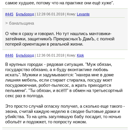
самое худшее, потому что на практике они ещё хуже".
#445
Бульбород
| 12:28 06.01.2018 | Кому:
Levante
> банальщина
О чём я сразу и говорил. Но тут нашлись мачтовики-
затейники, защитникиЪ ПрекрасныхЪ ДамЪ, с полной
потерей ориентации в реальной жизни.
#446
Бульбород
| 12:36 06.01.2018 | Кому:
Kipk
В крупных городах - рядовая ситуация. "Муж обязан,
государство обязано, а я буду вконтактике любовь
искать". Мужики и задумываются: "нахера мне в доме
лишняя мебель, если стирает стиралка, посуду моет
посудомоечная, робот-пылесос, а жрать приходится
пельмени". "Ты обязан, и всё!!!" в обмен на третьесортный
секс раз в полгода.
Это просто случай огласку получил, а сколько еще такого -
эвона, считай каждую неделю в сводке бытовые драки и
убийства. То на цепь загулявшую бабу посадит, то ночью
обольёт и подожжет, то попросту ножом.