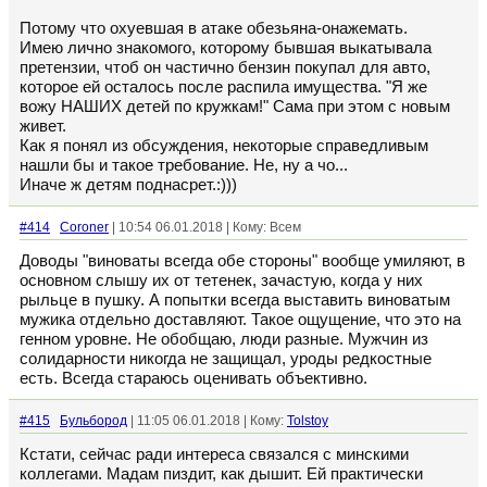
Потому что охуевшая в атаке обезьяна-онажемать.
Имею лично знакомого, которому бывшая выкатывала
претензии, чтоб он частично бензин покупал для авто,
которое ей осталось после распила имущества. "Я же
вожу НАШИХ детей по кружкам!" Сама при этом с новым
живет.
Как я понял из обсуждения, некоторые справедливым
нашли бы и такое требование. Не, ну а чо...
Иначе ж детям поднасрет.:)))
#414
Coroner
| 10:54 06.01.2018 | Кому: Всем
Доводы "виноваты всегда обе стороны" вообще умиляют, в
основном слышу их от тетенек, зачастую, когда у них
рыльце в пушку. А попытки всегда выставить виноватым
мужика отдельно доставляют. Такое ощущение, что это на
генном уровне. Не обобщаю, люди разные. Мужчин из
солидарности никогда не защищал, уроды редкостные
есть. Всегда стараюсь оценивать объективно.
#415
Бульбород
| 11:05 06.01.2018 | Кому:
Tolstoy
Кстати, сейчас ради интереса связался с минскими
коллегами. Мадам пиздит, как дышит. Ей практически