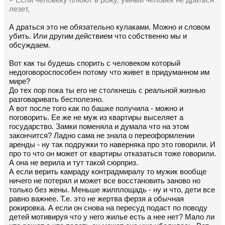
> Если человеку плюют в рожу, умный человек не драться
лезет,
А драться это не обязательно кулаками. Можно и словом
убить. Или другим действием что собственно мы и
обсуждаем.
Вот как ты будешь спорить с человеком который
недоговороспособен потому что живет в придуманном им
мире?
До тех пор пока ты его не столкнешь с реальной жизнью
разговаривать бесполезно.
А вот после того как по башке получила - можно и
поговорить. Ее же не муж из квартиры выселяет а
государство. Замки поменяла и думала что на этом
закончится? Ладно сама не знала о переоформлении
аренды - ну так подружки то наверняка про это говорили. И
про то что он может от квартиры отказаться тоже говорили.
А она не верила и тут такой сюрприз.
А если верить камраду контрадмиралу то мужик вообще
ничего не потерял и может все восстановить заново но
только без жены. Меньше жилплощадь - ну и что, дети все
равно важнее. Т.е. это не жертва ферзя а обычная
рокировка. А если он снова на пересуд подаст по поводу
детей мотивируя что у него жилье есть а нее нет? Мало ли