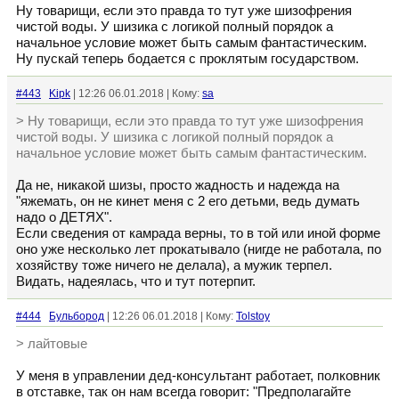
Ну товарищи, если это правда то тут уже шизофрения
чистой воды. У шизика с логикой полный порядок а
начальное условие может быть самым фантастическим.
Ну пускай теперь бодается с проклятым государством.
#443
Kipk
| 12:26 06.01.2018 | Кому:
sa
> Ну товарищи, если это правда то тут уже шизофрения
чистой воды. У шизика с логикой полный порядок а
начальное условие может быть самым фантастическим.
Да не, никакой шизы, просто жадность и надежда на
"яжемать, он не кинет меня с 2 его детьми, ведь думать
надо о ДЕТЯХ".
Если сведения от камрада верны, то в той или иной форме
оно уже несколько лет прокатывало (нигде не работала, по
хозяйству тоже ничего не делала), а мужик терпел.
Видать, надеялась, что и тут потерпит.
#444
Бульбород
| 12:26 06.01.2018 | Кому:
Tolstoy
> лайтовые
У меня в управлении дед-консультант работает, полковник
в отставке, так он нам всегда говорит: "Предполагайте