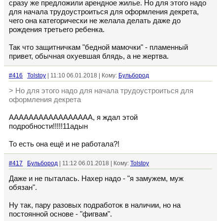
сразу же предложили арендное жилье. Но для этого надо
для начала трудоустроиться для оформления декрета,
чего она категорически не желала делать даже до
рождения третьего ребенка.
Так что защитничкам "бедной мамочки" - пламенный
привет, обычная охуевшая блядь, а не жертва.
#416
Tolstoy
| 11:10 06.01.2018 | Кому:
Бульбород
> Но для этого надо для начала трудоустроиться для
оформления декрета
ААААААААААААААААА, я ждал этой
подробности!!!!!11адын
То есть она ещё и не работала?!
#417
Бульбород
| 11:12 06.01.2018 | Кому:
Tolstoy
Даже и не пыталась. Нахер надо - "я замужем, муж
обязан".
Ну так, пару разовых подработок в наличии, но на
постоянной основе - "фигвам".