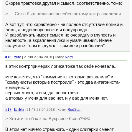
Скорее трактовка другая и смысл, соответственно, тоже:
> — Союз был нежизнеспособен потому как развалился.
А вот тут, что характерно - не полное отсутствие логики и
ложь, а недоговоренности и полуправда.
И разоблачать имеет смысл не очевидную глупость и
нелепость, а вкрапления лжи и умалчивания. Иначе
получится "сам выдумал - сам же и разоблачил".
#16
zero
| 21:08 27.04.2018 | Кому:
Nord
в этих контрпримерах логика тоже так себе ночевала...
мне кажется, что "коммунисты которые развалили" и
"коммунисты которые построили" - это два антагониста-
коммуниста.
первых много, и они, да, понастроят...
а вторых у меня для вас нет. и у вас для меня нет.
#17
ШтЫк
| 21:43 27.04.2018 | Кому:
RedStar
> Хотити чтоб как на Вукраине было?!®©
В этом нет ничего страшного, - одни олигархи сменят