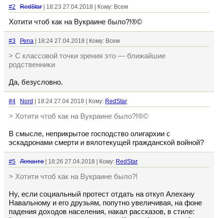
#2
RedStar
| 18:23 27.04.2018 | Кому: Всем
Хотити чтоб как на Вукраине было?!®©
#3
Репа
| 18:24 27.04.2018 | Кому: Всем
> С классовой точки зрения это — ближайшие
родственники
Да, безусловно.
#4
Nord
| 18:24 27.04.2018 | Кому:
RedStar
> Хотити чтоб как на Вукраине было?!®©
В смысле, неприкрытое господство олигархии с
эскадронами смерти и вялотекущей гражданской войной?
#5
Лепанто
| 18:26 27.04.2018 | Кому:
RedStar
> Хотити чтоб как на Вукраине было?!
Ну, если социальный протест отдать на откуп Алехану
Навальному и его друзьям, попутно увеличивая, на фоне
падения доходов населения, накал рассказов, в стиле: