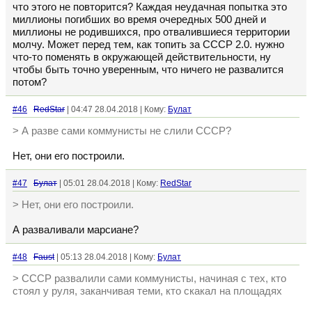
что этого не повторится? Каждая неудачная попытка это
миллионы погибших во время очередных 500 дней и
миллионы не родившихся, про отвалившиеся территории
молчу. Может перед тем, как топить за СССР 2.0. нужно
что-то поменять в окружающей действительности, ну
чтобы быть точно уверенным, что ничего не развалится
потом?
#46
RedStar
| 04:47 28.04.2018 | Кому:
Булат
> А разве сами коммунисты не слили СССР?
Нет, они его построили.
#47
Булат
| 05:01 28.04.2018 | Кому:
RedStar
> Нет, они его построили.
А разваливали марсиане?
#48
Faust
| 05:13 28.04.2018 | Кому:
Булат
> СССР развалили сами коммунисты, начиная с тех, кто
стоял у руля, заканчивая теми, кто скакал на площадях