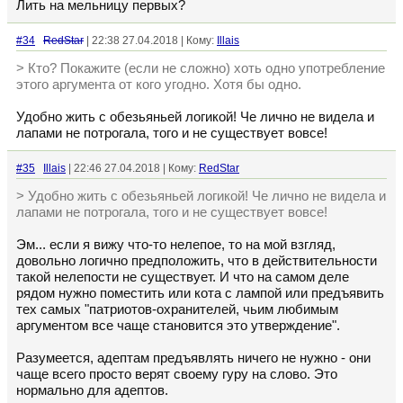
Лить на мельницу первых?
#34
RedStar
| 22:38 27.04.2018 | Кому:
Illais
> Кто? Покажите (если не сложно) хоть одно употребление
этого аргумента от кого угодно. Хотя бы одно.
Удобно жить с обезьяньей логикой! Че лично не видела и
лапами не потрогала, того и не существует вовсе!
#35
Illais
| 22:46 27.04.2018 | Кому:
RedStar
> Удобно жить с обезьяньей логикой! Че лично не видела и
лапами не потрогала, того и не существует вовсе!
Эм... если я вижу что-то нелепое, то на мой взгляд,
довольно логично предположить, что в действительности
такой нелепости не существует. И что на самом деле
рядом нужно поместить или кота с лампой или предъявить
тех самых "патриотов-охранителей, чьим любимым
аргументом все чаще становится это утверждение".
Разумеется, адептам предъявлять ничего не нужно - они
чаще всего просто верят своему гуру на слово. Это
нормально для адептов.