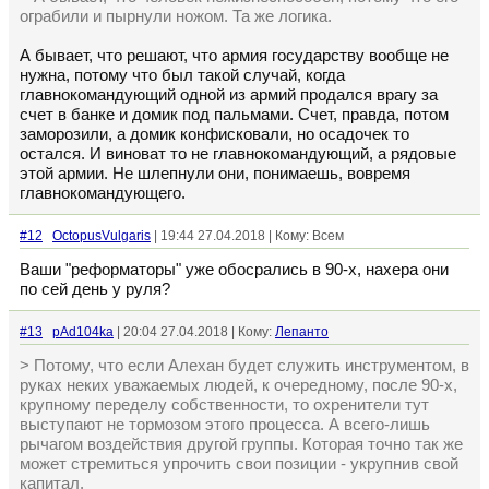
ограбили и пырнули ножом. Та же логика.
А бывает, что решают, что армия государству вообще не
нужна, потому что был такой случай, когда
главнокомандующий одной из армий продался врагу за
счет в банке и домик под пальмами. Счет, правда, потом
заморозили, а домик конфисковали, но осадочек то
остался. И виноват то не главнокомандующий, а рядовые
этой армии. Не шлепнули они, понимаешь, вовремя
главнокомандующего.
#12
OctopusVulgaris
| 19:44 27.04.2018 | Кому: Всем
Ваши "реформаторы" уже обосрались в 90-х, нахера они
по сей день у руля?
#13
pAd104ka
| 20:04 27.04.2018 | Кому:
Лепанто
> Потому, что если Алехан будет служить инструментом, в
руках неких уважаемых людей, к очередному, после 90-х,
крупному переделу собственности, то охренители тут
выступают не тормозом этого процесса. А всего-лишь
рычагом воздействия другой группы. Которая точно так же
может стремиться упрочить свои позиции - укрупнив свой
капитал.