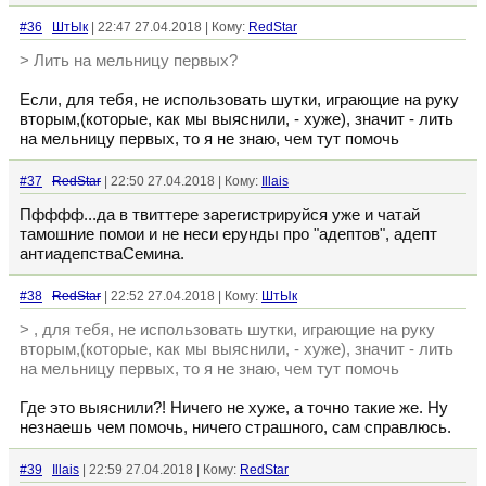
#36
ШтЫк
| 22:47 27.04.2018 | Кому:
RedStar
> Лить на мельницу первых?
Если, для тебя, не использовать шутки, играющие на руку
вторым,(которые, как мы выяснили, - хуже), значит - лить
на мельницу первых, то я не знаю, чем тут помочь
#37
RedStar
| 22:50 27.04.2018 | Кому:
Illais
Пфффф...да в твиттере зарегистрируйся уже и чатай
тамошние помои и не неси ерунды про "адептов", адепт
антиадепстваСемина.
#38
RedStar
| 22:52 27.04.2018 | Кому:
ШтЫк
> , для тебя, не использовать шутки, играющие на руку
вторым,(которые, как мы выяснили, - хуже), значит - лить
на мельницу первых, то я не знаю, чем тут помочь
Где это выяснили?! Ничего не хуже, а точно такие же. Ну
незнаешь чем помочь, ничего страшного, сам справлюсь.
#39
Illais
| 22:59 27.04.2018 | Кому:
RedStar