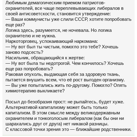
Любимым демагогическим приемом патриотов-
охранителей, все чаще переплевывающих либералов в
своей антисоветскости, становится утверждение:
— Ваши коммунисты уже слили СССР, хотите попробовать
еще раз?
Логика здесь, разумеется, не ночевала. Но логика
охранителю и не нужна.
Наркоторговец, успокаивающий наркомана:
— Ну вот был ты чистым, помогло это тебе? Хочешь
заново подсесть?
Насильник, обращающийся к жертве:
— Ну вот была ты недотрогой. Чем кончилось? Хочешь
еще раз попробовать?
Раковая опухоль, выдающая себя за здоровую ткань,
пытается внушить всем, что её рост выгоден организму.
— Вы уже попытались жить по-другому. Помогло? Опять
химиотерапию выкликаете?
Посыл до безобразия прост: не рыпайтесь, будет хуже.
Альтернативой капитализму может быть только
капитализм. В этом смысле между великодержавным
охранителем и тонкоголосым либералом (как бы они ни
шарахались друг от друга) нет никакой разницы.
С классовой точки зрения это — ближайшие родственники.