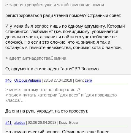
> зарегистрируйся уже и чатай тамошние помои
регистрироваться ради чтения помоев? Странный совет.
И у меня был вопрос лишь по одному аргументу. Который
становится "любимым" (т.е. по-видимому, упоминается
довольно часто, а значит и найти его употребление не
сложно). Но если это сложно, что ж, значит, я так и
останусь в темноте невежества, обнимая кота с лампой.
> адепт антиадепстваСемина
О, аргумент в стиле адепт "антиСВ"! Знакомо.
#40
OctopusVulgaris
| 23:58 27.04.2018 | Кому:
zero
> может, потому что не обосрались?
> зачем путать категории "для всех" и "для правящего
класса"...
Да они на рупь украдут, на сто просерут.
#41
alados
| 02:36 28.04.2018 | Кому: Всем
На демагогический вопрос, Сёмин дает еще более