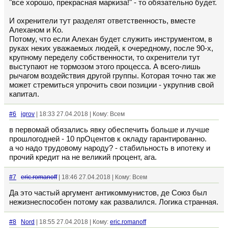
"все хорошо, прекрасная маркиза!" - то обязательно будет.
И охренители тут разделят ответственность, вместе
Алеханом и Ко.
Потому, что если Алехан будет служить инструментом, в
руках неких уважаемых людей, к очередному, после 90-х,
крупному переделу собственности, то охренители тут
выступают не тормозом этого процесса. А всего-лишь
рычагом воздействия другой группы. Которая точно так же
может стремиться упрочить свои позиции - укрупнив свой
капитал.
#6
igrov
| 18:33 27.04.2018 | Кому: Всем
в первомай обязались явку обеспечить больше и лучше
прошлогодней - 10 прОцентов к окладу гарантированно.
а чо надо трудовому народу? - стабильность в ипотеку и
прочий кредит на не великий процент, ага.
#7
eric.romanoff
| 18:46 27.04.2018 | Кому: Всем
Да это частый аргумент антикоммунистов, де Союз был
нежизнеспособен потому как развалился. Логика странная.
#8
Nord
| 18:55 27.04.2018 | Кому:
eric.romanoff