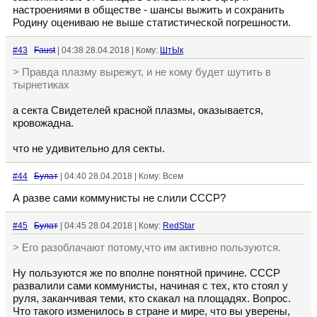
настроениями в обществе - шансы выжить и сохранить
Родину оцениваю не выше статистической погрешности.
#43
Faust
| 04:38 28.04.2018 | Кому:
ШтЫк
> Правда плазму вырежут, и не кому будет шутить в
тырнетиках
а секта Свидетелей красной плазмы, оказывается,
кровожадна.
что не удивительно для секты.
#44
Булат
| 04:40 28.04.2018 | Кому: Всем
А разве сами коммунисты не слили СССР?
#45
Булат
| 04:45 28.04.2018 | Кому:
RedStar
> Его разоблачают потому,что им активно пользуются.
Ну пользуются же по вполне понятной причине. СССР
развалили сами коммунисты, начиная с тех, кто стоял у
руля, заканчивая теми, кто скакал на площадях. Вопрос.
Что такого изменилось в стране и мире, что вы уверены,