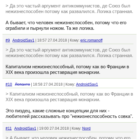
> Да это частый аргумент антикоммунистов, де Союз был
нежизнеспособен потому как развалился. Логика странная.
А бывает, что человек нежизнеспособен, потому что его
ограбили и пырнули ножом. Та же логика.
#9
AndroidSav1
| 18:57 27.04.2018 | Кому:
eric.romanoff
> Да это частый аргумент антикоммунистов, де Союз был
нежизнеспособен потому как развалился. Логика странная.
Капитализм нежизнеспособный, потому как во Франции в
XIX века произошла реставрация монархии.
#10
Лепанто
| 18:58 27.04.2018 | Кому:
AndroidSav1
> Капитализм нежизнеспособный, потому как во Франции в
XIX века произошла реставрация монархии.
Это пиздец, какие сложные концепции для них -
любителей рассказывать про "нежизнеспособность совка".
#11
AndroidSav1
| 19:00 27.04.2018 | Кому:
Nord
> А бывает, что человек нежизнеспособен, потому что его