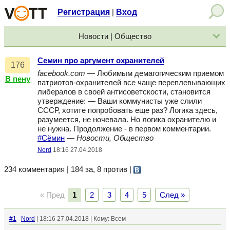
Регистрация
Вход
|
Новости | Общество
Семин про аргумент охранителей
176
facebook.com
— Любимым демагогическим приемом
В пену
патриотов-охранителей все чаще переплевывающих
либералов в своей антисоветскости, становится
утверждение: — Ваши коммунисты уже слили
СССР, хотите попробовать еще раз? Логика здесь,
разумеется, не ночевала. Но логика охранителю и
не нужна. Продолжение - в первом комментарии.
#Сёмин
—
Новости, Общество
Nord
18:16 27.04.2018
234 комментария | 184 за, 8 против
|
« Пред
1
2
3
4
5
След »
#1
Nord
| 18:16 27.04.2018 | Кому: Всем