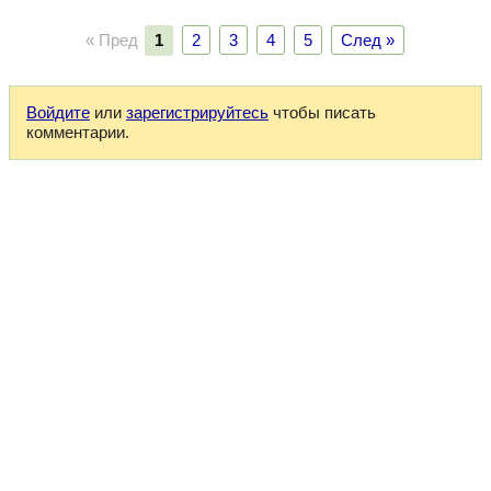
« Пред
1
2
3
4
5
След »
Войдите
или
зарегистрируйтесь
чтобы писать
комментарии.