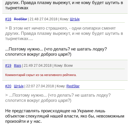
других. Правда плазму вырежут, и не кому будет шутить в
тырнетиках
#18
RedStar
| 21:48 27.04.2018 | Кому:
ШтЫк
> В этом нет ничего страшного, - одни олигархи сменят
других. Правда плазму вырежут, и не кому будет шутить в
тырнетиках....
...Поэтому нужно... (что делать? не шатать лодку?
сплотится вокруг доброго царя?)
#19
Illais
| 21:49 27.04.2018 | Кому: Всем
Комментарий скрыт из-за негативного рейтинга.
#20
ШтЫк
| 22:07 27.04.2018 | Кому:
RedStar
> ...Поэтому нужно... (что делать? не шатать лодку?
сплотится вокруг доброго царя?)
Не представлять происходящее на Украине лишь
объектом спекуляций нашей власти, яко бы, невозможным
произойти и у нас.