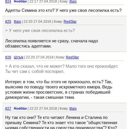
#24
RedStar
| 22:17 27.04.2018 | Кому:
Illais
Адепты Семина это кто? У него уже своя лесопилка есть?
#25
Illais
| 22:20 27.04.2018 | Кому:
RedStar
> У него уже своя лесопилка есть?
Лесопилка появляется не сразу, сначала надо
обзавестись адептами.
#26
ШтЫк
| 22:20 27.04.2018 | Кому:
RedStar
> А кто сказал, что не может? Мало того оно произойдет.
Ты чет сам с собой поспорил.
Интерес в том, что бы этого не произошло, есть? Так,
выясняю по поводу твоего искрометного юмора. Ведь
условия жизни просоветских, в странах победившей
демократии, - такая смешная тема
#27
RedStar
| 22:22 27.04.2018 | Кому:
Illais
Ну так кто они? Те кто читают Ленина и Сталина по
призыву Семина? Те кто знает что такое "общественная
ыорма собственности на средства производства"? Кто?