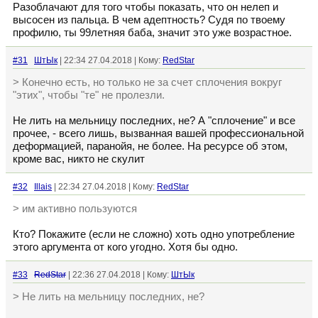
Разоблачают для того чтобы показать, что он нелеп и
высосен из пальца. В чем адептность? Судя по твоему
профилю, ты 99летняя баба, значит это уже возрастное.
#31
ШтЫк
| 22:34 27.04.2018 | Кому:
RedStar
> Конечно есть, но только не за счет сплочения вокруг
"этих", чтобы "те" не пролезли.
Не лить на мельницу последних, не? А "сплочение" и все
прочее, - всего лишь, вызванная вашей профессиональной
деформацией, паранойя, не более. На ресурсе об этом,
кроме вас, никто не скулит
#32
Illais
| 22:34 27.04.2018 | Кому:
RedStar
> им активно пользуются
Кто? Покажите (если не сложно) хоть одно употребление
этого аргумента от кого угодно. Хотя бы одно.
#33
RedStar
| 22:36 27.04.2018 | Кому:
ШтЫк
> Не лить на мельницу последних, не?