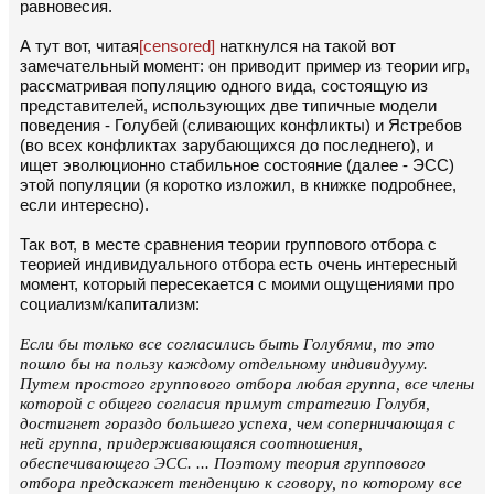
равновесия.
А тут вот, читая
[censored]
наткнулся на такой вот
замечательный момент: он приводит пример из теории игр,
рассматривая популяцию одного вида, состоящую из
представителей, использующих две типичные модели
поведения - Голубей (сливающих конфликты) и Ястребов
(во всех конфликтах зарубающихся до последнего), и
ищет эволюционно стабильное состояние (далее - ЭСС)
этой популяции (я коротко изложил, в книжке подробнее,
если интересно).
Так вот, в месте сравнения теории группового отбора с
теорией индивидуального отбора есть очень интересный
момент, который пересекается с моими ощущениями про
социализм/капитализм:
Если бы только все согласились быть Голубями, то это
пошло бы на пользу каждому отдельному индивидууму.
Путем простого группового отбора любая группа, все члены
которой с общего согласия примут стратегию Голубя,
достигнет гораздо большего успеха, чем соперничающая с
ней группа, придерживающаяся соотношения,
обеспечивающего ЭСС. ... Поэтому теория группового
отбора предскажет тенденцию к сговору, по которому все