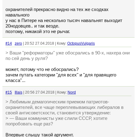
охранителей прекрасно видно на тех же сходках
навального
у нас в Питере на несколько тысяч навальнят выходит
20нодовцев.. и так везде.
поэтому, никакой это не рычаг.
#14
zero
| 20:52 27.04.2018 | Кому:
OctopusVulgaris
> Ваши "реформаторы" уже обосрались в 90-х, нахера они
по сей день у руля?
может, потому что не обосрались?
зачем путать категории "для всех" и "для правящего
класса"...
#15
Illais
| 20:56 27.04.2018 | Кому:
Nord
> Любимым демагогическим приемом патриотов-
охранителей, все чаще переплевывающих либералов в
своей антисоветскости, становится утверждение:
> — Ваши коммунисты уже слили СССР, хотите
попробовать еще раз?
Впервые слышу такой аргумент.