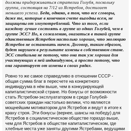
должны придерживаться стратегии Голубя, поскольку
группа, состоящая на 7/12 из Ястребов, достигает
меньшего успеха.
Беда, однако, в том, что все сговоры,
даже те, которые в конечном счете выгодны всем, не
защищены от злоупотреблений. Что из того, если
каждому лучше состоять в группе из одних Голубей, чем в
группе ЭСС? Но, к сожалению, оказаться в такой группе
единственным Ястребом настолько хорошо, что эволюцию
Ястребов не остановить ничем. Договор, таким образом,
будет нарушен в результате измены в собственном стане.
ЭСС стабильна не потому, что она так уж хороша для
участвующих в ней индивидуумов, а просто потому, что
она гарантирует от измены в своих рядах
.
Ровно то же самое справедливо в отношении СССР -
общая сумма благ в пересчете на конкретного
индивидуума в нём выше, чем в конкурирующей
капиталистической стране. Но бонусы от возможности
стать Ястребом-эксплуататором в среде Голубей-
советских граждан настолько велики, что являются
мощнейшим мотиватором для Ястребов и ведут в итоге к
краху строя. Эти бонусы (вернее, шансы на победу) для
Ястребов в социалистическом обществе гораздо выше,
чем для Ястребов в обществе капиталистическом, где
хлебные места уже заняты другими Ястребами, ведущими