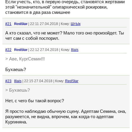
Если учесть, кто, в первую очередь, становятся жертвами
этой "незначительной" олигархической рокировки,
становится в два раза смишнее
#21
RedStar
| 22:11 27.04.2018 | Кому:
ШтЫк
А кто сказал, что не может? Мало того оно произойдет. Ты
чет сам с собой поспорил.
#22
RedStar
| 22:12 27.04.2018 | Кому:
Illais
> Аве, КургСемин!!!
Бухаешь?
#23
Illais
| 22:15 27.04.2018 | Кому:
RedStar
> Бухаешь?
Нет, с чего бы такой вопрос?
Я просто наблюдаю обычную сцену. Адептам Семина, она,
разумеется, не видна, впрочем, как когда-то адептам
Кургиняна.