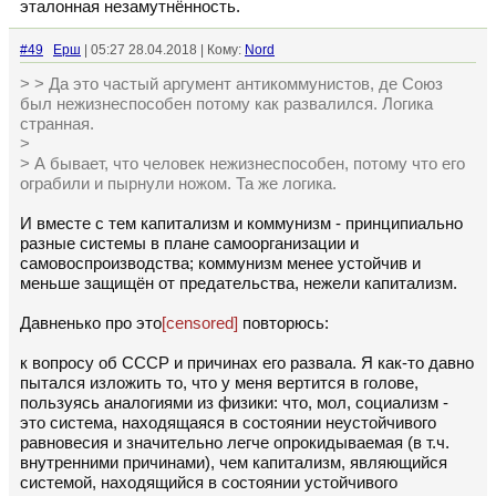
эталонная незамутнённость.
#49
Ерш
| 05:27 28.04.2018 | Кому:
Nord
> > Да это частый аргумент антикоммунистов, де Союз
был нежизнеспособен потому как развалился. Логика
странная.
>
> А бывает, что человек нежизнеспособен, потому что его
ограбили и пырнули ножом. Та же логика.
И вместе с тем капитализм и коммунизм - принципиально
разные системы в плане самоорганизации и
самовоспроизводства; коммунизм менее устойчив и
меньше защищён от предательства, нежели капитализм.
Давненько про это
[censored]
повторюсь:
к вопросу об СССР и причинах его развала. Я как-то давно
пытался изложить то, что у меня вертится в голове,
пользуясь аналогиями из физики: что, мол, социализм -
это система, находящаяся в состоянии неустойчивого
равновесия и значительно легче опрокидываемая (в т.ч.
внутренними причинами), чем капитализм, являющийся
системой, находящийся в состоянии устойчивого