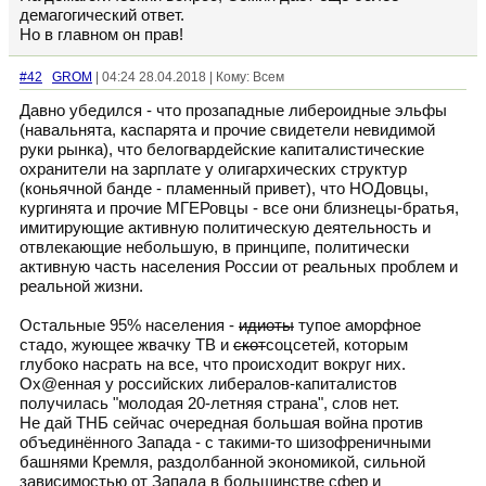
демагогический ответ.
Но в главном он прав!
#42
GROM
| 04:24 28.04.2018 | Кому: Всем
Давно убедился - что прозападные либероидные эльфы
(навальнята, каспарята и прочие свидетели невидимой
руки рынка), что белогвардейские капиталистические
охранители на зарплате у олигархических структур
(коньячной банде - пламенный привет), что НОДовцы,
кургинята и прочие МГЕРовцы - все они близнецы-братья,
имитирующие активную политическую деятельность и
отвлекающие небольшую, в принципе, политически
активную часть населения России от реальных проблем и
реальной жизни.
Остальные 95% населения -
идиоты
тупое аморфное
стадо, жующее жвачку ТВ и
скот
соцсетей, которым
глубоко насрать на все, что происходит вокруг них.
Ох@енная у российских либералов-капиталистов
получилась "молодая 20-летняя страна", слов нет.
Не дай ТНБ сейчас очередная большая война против
объединённого Запада - с такими-то шизофреничными
башнями Кремля, раздолбанной экономикой, сильной
зависимостью от Запада в большинстве сфер и