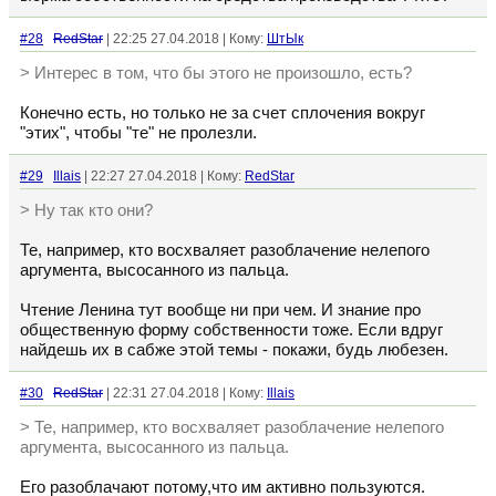
#28
RedStar
| 22:25 27.04.2018 | Кому:
ШтЫк
> Интерес в том, что бы этого не произошло, есть?
Конечно есть, но только не за счет сплочения вокруг
"этих", чтобы "те" не пролезли.
#29
Illais
| 22:27 27.04.2018 | Кому:
RedStar
> Ну так кто они?
Те, например, кто восхваляет разоблачение нелепого
аргумента, высосанного из пальца.
Чтение Ленина тут вообще ни при чем. И знание про
общественную форму собственности тоже. Если вдруг
найдешь их в сабже этой темы - покажи, будь любезен.
#30
RedStar
| 22:31 27.04.2018 | Кому:
Illais
> Те, например, кто восхваляет разоблачение нелепого
аргумента, высосанного из пальца.
Его разоблачают потому,что им активно пользуются.