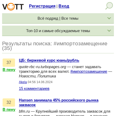
Регистрация
Вход
|
Всё подряд | Все темы
Топ-10 и самые обсуждаемые темы
Результаты поиска: #импортозамещение
(35)
ЦБ: биржевой курс юань/рубль
37
quote-rbc-ru.turbopages.org
— станет задавать
В пену
траекторию для всех валют.
#импортозамещение
—
Новости, Политика
Akela
04:56 14.06.2024
15 комментариев
Hansen занимала 45% российского рынка
32
заквасок
В пену
bfm.ru
— Крупнейший производитель заквасок для