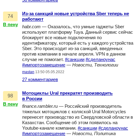
56 комментариев
Из-за санкций новые устройства Sber теперь не
74
работают
В пену
habr.com
— Оказалось, что умные гаджеты Sber
используют платформу Tuya. Данный сервис сейчас
блокирует все новые подключения по
идентификатору, который есть у каждого устройства
Sber. Это происходит из-за санкций, введенных
против компании в начале апреля. VPN в данном
случае не помогает.
#санкции
#сделаноунас
#импортозамещение
—
Новости, Технологии
mastan
13:50 05.05.2022
27 комментариев
Мотоциклы Ural прекратят производить
98
в России
В пену
finance.rambler.ru
— Российский производитель
тяжелых мотоциклов с коляской Ural Motorcycles
перенесет производство из Свердловской области в
Казахстан. Сообщение об этом появилось на
Youtube-канале компании.
#санкции
#сделаноунас
#импортозамещение
—
Новости, Политика