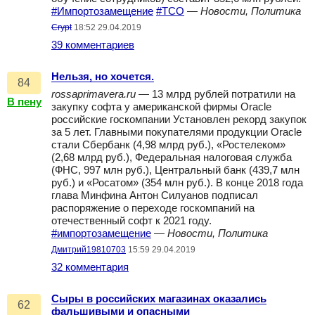
#Импортозамещение
#TCO
—
Новости, Политика
Crypt
18:52 29.04.2019
39 комментариев
Нельзя, но хочется.
84
rossaprimavera.ru
— 13 млрд рублей потратили на
В пену
закупку софта у американской фирмы Oracle
российские госкомпании Установлен рекорд закупок
за 5 лет. Главными покупателями продукции Oracle
стали Сбербанк (4,98 млрд руб.), «Ростелеком»
(2,68 млрд руб.), Федеральная налоговая служба
(ФНС, 997 млн руб.), Центральный банк (439,7 млн
руб.) и «Росатом» (354 млн руб.). В конце 2018 года
глава Минфина Антон Силуанов подписал
распоряжение о переходе госкомпаний на
отечественный софт к 2021 году.
#импортозамещение
—
Новости, Политика
Дмитрий19810703
15:59 29.04.2019
32 комментария
Сыры в российских магазинах оказались
62
фальшивыми и опасными