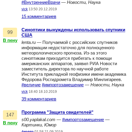
#ВнутренниеВрачи
—
Новости, Наука
vick
13:50 20.12.2019
15 комментариев
Синоптики вынуждены использовать спутники
99
США
В пену
lenta.ru
— Получаемой с российских спутников
информации недостаточно для полноценного
метеорологического прогноза. Из-за этого
синоптикам приходится прибегать к помощи
американских аппаратов, заявил РИА Новости
заместитель директора по научной работе
Института прикладной геофизики имени академика
Федорова Росгидромета Владимир Минлигареев.
#величие
#импортозамещение
—
Новости, Наука
vick
18:40 18.10.2019
39 комментариев
Программа "Защита свидетелей"
147
s00.yaplakal.com
—
#импортозамещение
—
В пену
Картинки, Юмор
Акелла
01:58 21.09.2019