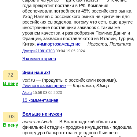
сыров и йогуртов — датская Hansen — в течение
года прекратит поставки в РФ. Компания
обеспечивала потребности 45% российского рынка.
Уход Hansen с российского рынка не критичен для
российских сыроделов, потому что есть еще другие
иностранные поставщики заквасок с таким же
уровнем качества и разнообразия Помимо Дании и
Франции, закваски поставляются из Италии, Турции,
Китая.
#импортозамещение
—
Новости, Политика
Дмитрий19810703
09:04 19.05.2024
9 комментариев
Знай наших!
72
vott.ru
— (продукты с российскими корнями).
В пену
#импортозамещение
—
Картинки, Юмор
Akela
15:59 03.05.2023
19 комментариев
Больше не нужен
103
aurora.network
— В Волгоградской области к
В пену
финальной стадии - продаже имущества - подошла
процедура банкротства еще одного бывшего