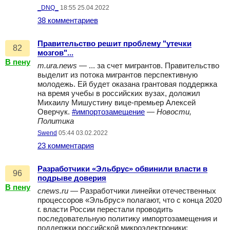
_DNQ_
18:55 25.04.2022
38 комментариев
Правительство решит проблему "утечки
82
мозгов"...
В пену
m.ura.news
— ... за счет мигрантов. Правительство
выделит из потока мигрантов перспективную
молодежь. Ей будет оказана грантовая поддержка
на время учебы в российских вузах, доложил
Михаилу Мишустину вице-премьер Алексей
Оверчук.
#импортозамещение
—
Новости,
Политика
Swend
05:44 03.02.2022
23 комментария
Разработчики «Эльбрус» обвинили власти в
96
подрыве доверия
В пену
cnews.ru
— Разработчики линейки отечественных
процессоров «Эльбрус» полагают, что с конца 2020
г. власти России перестали проводить
последовательную политику импортозамещения и
поддержки российской микроэлектроники: