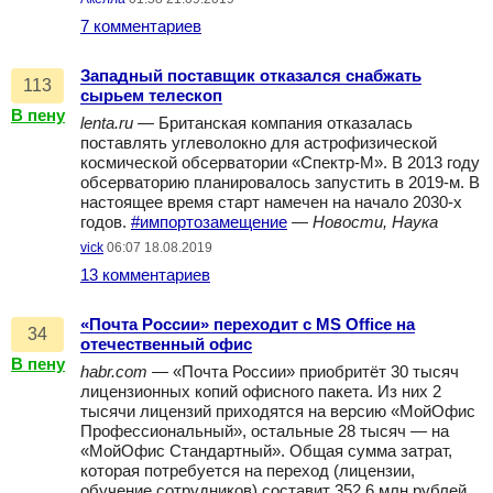
7 комментариев
Западный поставщик отказался снабжать
113
сырьем телескоп
В пену
lenta.ru
— Британская компания отказалась
поставлять углеволокно для астрофизической
космической обсерватории «Спектр-М». В 2013 году
обсерваторию планировалось запустить в 2019-м. В
настоящее время старт намечен на начало 2030-х
годов.
#импортозамещение
—
Новости, Наука
vick
06:07 18.08.2019
13 комментариев
«Почта России» переходит с MS Office на
34
отечественный офис
В пену
habr.com
— «Почта России» приобритёт 30 тысяч
лицензионных копий офисного пакета. Из них 2
тысячи лицензий приходятся на версию «МойОфис
Профессиональный», остальные 28 тысяч — на
«МойОфис Стандартный». Общая сумма затрат,
которая потребуется на переход (лицензии,
обучение сотрудников) составит 352,6 млн рублей.