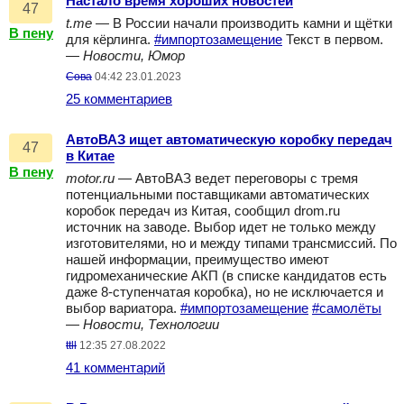
Настало время хороших новостей
47
t.me
— В России начали производить камни и щётки
В пену
для кёрлинга.
#импортозамещение
Текст в первом.
—
Новости, Юмор
Сова
04:42 23.01.2023
25 комментариев
АвтоВАЗ ищет автоматическую коробку передач
47
в Китае
В пену
motor.ru
— АвтоВАЗ ведет переговоры с тремя
потенциальными поставщиками автоматических
коробок передач из Китая, сообщил drom.ru
источник на заводе. Выбор идет не только между
изготовителями, но и между типами трансмиссий. По
нашей информации, преимущество имеют
гидромеханические АКП (в списке кандидатов есть
даже 8-ступенчатая коробка), но не исключается и
выбор вариатора.
#импортозамещение
#самолёты
—
Новости, Технологии
ttll
12:35 27.08.2022
41 комментарий