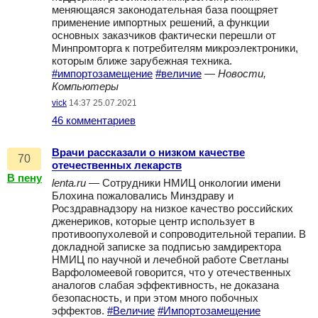
меняющаяся законодательная база поощряет
применение импортных решений, а функции
основных заказчиков фактически перешли от
Минпромторга к потребителям микроэлектроники,
которым ближе зарубежная техника.
#импортозамещение
#величие
—
Новости,
Компьютеры
vick
14:37 25.07.2021
46 комментариев
Врачи рассказали о низком качестве
70
отечественных лекарств
В пену
lenta.ru
— Сотрудники НМИЦ онкологии имени
Блохина пожаловались Минздраву и
Росздравнадзору на низкое качество российских
дженериков, которые центр использует в
противоопухолевой и сопроводительной терапии. В
докладной записке за подписью замдиректора
НМИЦ по научной и лечебной работе Светланы
Варфоломеевой говорится, что у отечественных
аналогов слабая эффективность, не доказана
безопасность, и при этом много побочных
эффектов.
#Величие
#Импортозамещение