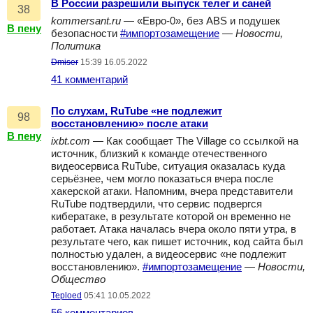
В России разрешили выпуск телег и саней
38
kommersant.ru
— «Евро-0», без ABS и подушек
В пену
безопасности
#импортозамещение
—
Новости,
Политика
Dmiser
15:39 16.05.2022
41 комментарий
По слухам, RuTube «не подлежит
98
восстановлению» после атаки
В пену
ixbt.com
— Как сообщает The Village со ссылкой на
источник, близкий к команде отечественного
видеосервиса RuTube, ситуация оказалась куда
серьёзнее, чем могло показаться вчера после
хакерской атаки. Напомним, вчера представители
RuTube подтвердили, что сервис подвергся
кибератаке, в результате которой он временно не
работает. Атака началась вчера около пяти утра, в
результате чего, как пишет источник, код сайта был
полностью удален, а видеосервис «не подлежит
восстановлению».
#импортозамещение
—
Новости,
Общество
Teploed
05:41 10.05.2022