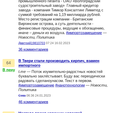
промышленного гиганта - ОАО «Волгоградский
судостроительный завод» Главный кредитор
завода - компания Тимкор Консалтинг Лимитед с
суммой требований на 1,19 миллиарда рублей.
Место регистрации компании - Британские
Виргинские острова, а суть деятельности -
финансовые процедуры, ведущие к обогащению,
иначе – деньги из воздуха.
#импортозамещение
—
Новости, Политика
Дмитрий19810703
07:24 16.02.2023
36 комментариев
В Твери стали производить кирпич, взамен
64
импортного
В пену
t.me
— Поток изумительно-радостных новостей
буквально захлёстывает. Буду вас переодически
радовать сделаноунасом. Текст в первом.
#импортозамещение
#нанотехнологии
—
Новости,
Политика
Сова
06:36 24.01.2023
46 комментариев