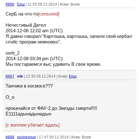
#886
Ерш
| 11:55 09.12.2014 | Кому: Всем
СерБ на что-то
[censored]
Нечестивый Дятел
2014-12-06 12:02 am (UTC)
Я давно говорил:"Картошка, картошка, запили свой кербал
спэйс програм немножко".
serb_2
2014-12-08 03:34 pm (UTC)
Мы постараемся выс удивить В свое время.
#887
zdk
| 12:35 09.12.2014 | Кому:
Ерш
Танчики в космосе???
О_о
прокачайся от ФАУ-2 до Звезды смерти!!!!!
Ё1111адынадынадын
[с воплем убегает вдаль]
#888
pochechun
| 17:47 09.12.2014 | Кому: Всем