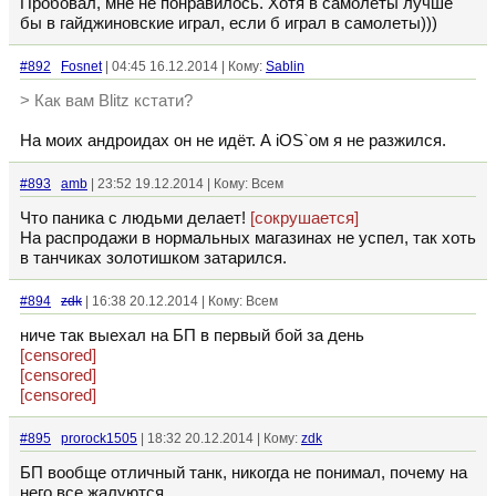
Пробовал, мне не понравилось. Хотя в самолёты лучше
бы в гайджиновские играл, если б играл в самолеты)))
#892
Fosnet
| 04:45 16.12.2014 | Кому:
Sablin
> Как вам Blitz кстати?
На моих андроидах он не идёт. А iOS`ом я не разжился.
#893
amb
| 23:52 19.12.2014 | Кому: Всем
Что паника с людьми делает!
[сокрушается]
На распродажи в нормальных магазинах не успел, так хоть
в танчиках золотишком затарился.
#894
zdk
| 16:38 20.12.2014 | Кому: Всем
ниче так выехал на БП в первый бой за день
[censored]
[censored]
[censored]
#895
prorock1505
| 18:32 20.12.2014 | Кому:
zdk
БП вообще отличный танк, никогда не понимал, почему на
него все жалуются...