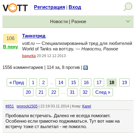
Регистрация
Вход
|
Новости | Разное
Танкотред
106
vott.ru
— Специализированный тред для любителей
В пену
World of Tanks на вотт.ру. —
Новости, Разное
bagurka
20:29 12.12.2013
1556 комментариев | 114 за, 8 против
|
« Пред
1
2
…
14
15
16
17
18
19
20
21
22
…
31
32
След »
#851
prorock1505
| 22:19 03.11.2014 | Кому:
Karel
Пробовали встречать. Далеко не всегда помогает.
Особенно если грамотно поджиматься. Тут вот нам на
встречу тоже ст вылетал - не помогло.