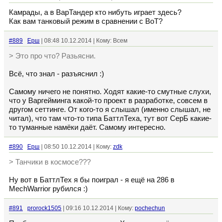
Камрады, а в ВарТандер кто нибуть играет здесь?
Как вам танковый режим в сравнении с ВоТ?
#889
Ерш
| 08:48 10.12.2014 | Кому: Всем
> Это про что? Разьясни.
Всё, что знал - разъяснил :)
Самому ничего не понятно. Ходят какие-то смутные слухи,
что у Варгейминга какой-то проект в разработке, совсем в
другом сеттинге. От кого-то я слышал (именно слышал, не
читал), что там что-то типа БаттлТеха, тут вот СерБ какие-
то туманные намёки даёт. Самому интересно.
#890
Ерш
| 08:50 10.12.2014 | Кому:
zdk
> Танчики в космосе???
Ну вот в БаттлТех я бы поиграл - я ещё на 286 в
MechWarrior рубился :)
#891
prorock1505
| 09:16 10.12.2014 | Кому:
pochechun