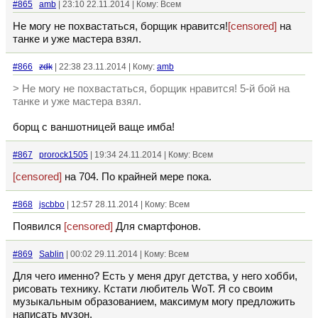
#865
amb
| 23:10 22.11.2014 | Кому: Всем
Не могу не похвастаться, борщик нравится!
[censored]
на
танке и уже мастера взял.
#866
zdk
| 22:38 23.11.2014 | Кому:
amb
> Не могу не похвастаться, борщик нравится! 5-й бой на
танке и уже мастера взял.
борщ с ваншотницей ваще имба!
#867
prorock1505
| 19:34 24.11.2014 | Кому: Всем
[censored]
на 704. По крайней мере пока.
#868
jscbbo
| 12:57 28.11.2014 | Кому: Всем
Появился
[censored]
Для смартфонов.
#869
Sablin
| 00:02 29.11.2014 | Кому: Всем
Для чего именно? Есть у меня друг детства, у него хобби,
рисовать технику. Кстати любитель WoT. Я со своим
музыкальным образованием, максимум могу предложить
написать музон.