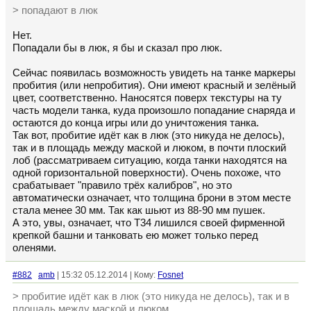
> попадают в люк
Нет.
Попадали бы в люк, я бы и сказал про люк.
Сейчас появилась возможность увидеть на танке маркеры
пробития (или непробития). Они имеют красный и зелёный
цвет, соответственно. Наносятся поверх текстуры на ту
часть модели танка, куда произошло попадание снаряда и
остаются до конца игры или до уничтожения танка.
Так вот, пробитие идёт как в люк (это никуда не делось),
так и в площадь между маской и люком, в почти плоский
лоб (рассматриваем ситуацию, когда танки находятся на
одной горизонтальной поверхности). Очень похоже, что
срабатывает "правило трёх калибров", но это
автоматически означает, что толщина брони в этом месте
стала менее 30 мм. Так как шьют из 88-90 мм пушек.
А это, увы, означает, что Т34 лишился своей фирменной
крепкой башни и танковать ею может только перед
оленями.
#882
amb
| 15:32 05.12.2014 | Кому:
Fosnet
> пробитие идёт как в люк (это никуда не делось), так и в
площадь между маской и люком