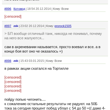
#896
Котовод
| 18:54 20.12.2014 | Кому: Всем
[censored]
#897
zdk
| 23:02 20.12.2014 | Кому:
prorock1505
> БП вообще отличный танк, никогда не понимал, почему
на него все жалуются...
сам в ахреневании называется. просто воевал и все. а в
конце боя вот оно че оказалось =)
#898
zdk
| 15:43 03.01.2015 | Кому: Всем
в рамках акции скатался на Тортилле
[censored]
[censored]
[censored]
[censored]
пойду попью чегонить....
к сожалению остальные результаты не радуют. на 50Б
тока за сегодня процент побед убпал с 54 до 50 =(( даже 4-