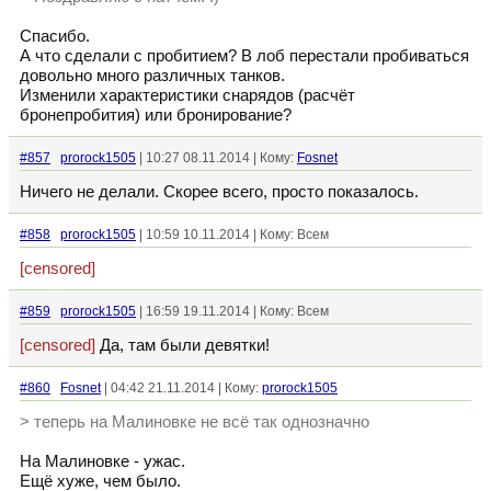
Спасибо.
А что сделали с пробитием? В лоб перестали пробиваться
довольно много различных танков.
Изменили характеристики снарядов (расчёт
бронепробития) или бронирование?
#857
prorock1505
| 10:27 08.11.2014 | Кому:
Fosnet
Ничего не делали. Скорее всего, просто показалось.
#858
prorock1505
| 10:59 10.11.2014 | Кому: Всем
[censored]
#859
prorock1505
| 16:59 19.11.2014 | Кому: Всем
[censored]
Да, там были девятки!
#860
Fosnet
| 04:42 21.11.2014 | Кому:
prorock1505
> теперь на Малиновке не всё так однозначно
На Малиновке - ужас.
Ещё хуже, чем было.