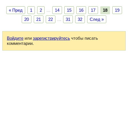
« Пред
1
2
…
14
15
16
17
18
19
20
21
22
…
31
32
След »
Войдите
или
зарегистрируйтесь
чтобы писать
комментарии.