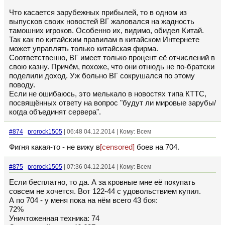
Что касается зарубежных прибылей, то в одном из
выпусков своих новостей ВГ жаловался на жадность
тамошних игроков. Особенно их, видимо, обидел Китай.
Так как по китайским правилам в китайском Интернете
может управлять только китайская фирма.
Соответственно, ВГ имеет только процент её отчислений в
свою казну. Причём, похоже, что они отнюдь не по-братски
поделили доход. Уж больно ВГ сокрушался по этому
поводу.
Если не ошибаюсь, это мелькало в новостях типа КТТС,
посвящённых ответу на вопрос "будут ли мировые зарубы/
когда объединят сервера".
#874
prorock1505
| 06:48 04.12.2014 | Кому: Всем
Фигня какая-то - не вижу в
[censored]
боев на 704.
#875
prorock1505
| 07:36 04.12.2014 | Кому: Всем
Если бесплатно, то да. А за кровные мне её покупать
совсем не хочется. Вот 122-44 с удовольствием купил.
А по 704 - у меня пока на нём всего 43 боя:
72%
Уничтоженная техника: 74