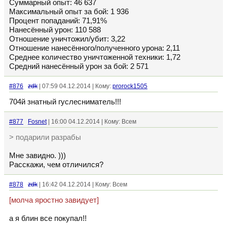
Суммарный опыт: 46 637
Максимальный опыт за бой: 1 936
Процент попаданий: 71,91%
Нанесённый урон: 110 588
Отношение уничтожил/убит: 3,22
Отношение нанесённого/полученного урона: 2,11
Среднее количество уничтоженной техники: 1,72
Средний нанесённый урон за бой: 2 571
#876
zdk
| 07:59 04.12.2014 | Кому:
prorock1505
704й знатный гуслесниматель!!!
#877
Fosnet
| 16:00 04.12.2014 | Кому: Всем
> подарили разрабы
Мне завидно. )))
Расскажи, чем отличился?
#878
zdk
| 16:42 04.12.2014 | Кому: Всем
[молча яростно завидует]
а я блин все покупал!!