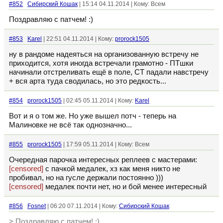
#852
Сибирский Кошак
| 15:14 04.11.2014 | Кому: Всем
Поздравляю с патчем! :)
#853
Karel
| 22:51 04.11.2014 | Кому:
prorock1505
ну в рандоме надеяться на организованную встречу не
приходится, хотя иногда встречали грамотно - ПТшки
начинали отстреливать ещё в поле, СТ падали навстречу
+ вся арта туда сводилась, но это редкость...
#854
prorock1505
| 02:45 05.11.2014 | Кому:
Karel
Вот и я о том же. Но уже вышел потч - теперь на
Малиновке не всё так однозначно...
#855
prorock1505
| 17:59 05.11.2014 | Кому: Всем
Очередная парочка интересных реплеев с мастерами:
[censored]
с пачкой медалек, хз как меня никто не
пробивал, но на гусле держали постоянно )))
[censored]
медалек почти нет, но и бой менее интересный
#856
Fosnet
| 06:20 07.11.2014 | Кому:
Сибирский Кошак
> Поздравляю с патчем! :)