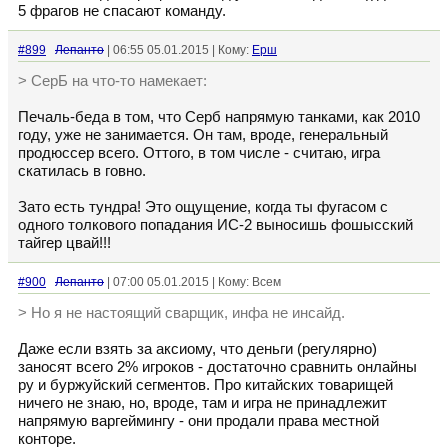
5 фрагов не спасают команду.
#899
Лепанто
| 06:55 05.01.2015 | Кому:
Ерш
> СерБ на что-то намекает:
Печаль-беда в том, что Серб напрямую танками, как 2010
году, уже не занимается. Он там, вроде, генеральный
продюссер всего. Оттого, в том числе - считаю, игра
скатилась в говно.
Зато есть тундра! Это ощущение, когда ты фугасом с
одного толкового попадания ИС-2 выносишь фошысский
тайгер цвай!!!
#900
Лепанто
| 07:00 05.01.2015 | Кому: Всем
> Но я не настоящий сварщик, инфа не инсайд.
Даже если взять за аксиому, что деньги (регулярно)
заносят всего 2% игроков - достаточно сравнить онлайны
ру и буржуйский сегментов. Про китайских товарищей
ничего не знаю, но, вроде, там и игра не принадлежит
напрямую варгеймингу - они продали права местной
конторе.