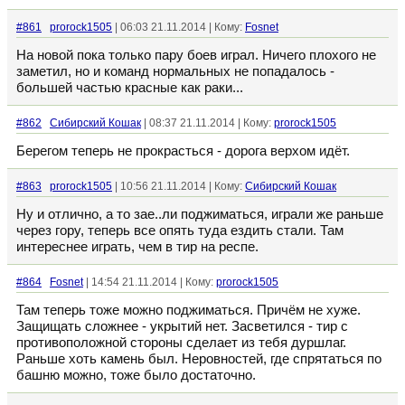
#861
prorock1505
| 06:03 21.11.2014 | Кому:
Fosnet
На новой пока только пару боев играл. Ничего плохого не
заметил, но и команд нормальных не попадалось -
большей частью красные как раки...
#862
Сибирский Кошак
| 08:37 21.11.2014 | Кому:
prorock1505
Берегом теперь не прокрасться - дорога верхом идёт.
#863
prorock1505
| 10:56 21.11.2014 | Кому:
Сибирский Кошак
Ну и отлично, а то зае..ли поджиматься, играли же раньше
через гору, теперь все опять туда ездить стали. Там
интереснее играть, чем в тир на респе.
#864
Fosnet
| 14:54 21.11.2014 | Кому:
prorock1505
Там теперь тоже можно поджиматься. Причём не хуже.
Защищать сложнее - укрытий нет. Засветился - тир с
противоположной стороны сделает из тебя дуршлаг.
Раньше хоть камень был. Неровностей, где спрятаться по
башню можно, тоже было достаточно.