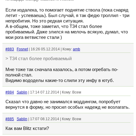
Если издалека, то помогает поднятие ствола (пока снаряд
летит - успеваешь). Был случай, я так федю троллил - три
непробития. Но это редкая ситуация.
А в-общем, тоже заметил, что Т34 стал более
пробиваемый. Даже злился на мелочь всякую, думал, что
мои рога ветвистее стали )
#883
Fosnet
| 16:26 05.12.2014 | Кому:
amb
> Т34 стал более пробиваемый
Мне тоже так сначала казалось, а потом огребать по-
полной стал.
Видимо вододелы какие-то слили эту инфу в ютуб.
#884
Sablin
| 17:14 07.12.2014 | Кому: Всем
Сказал что давно не занимался моддингом, попробует
вернутся в форму, но просил особых надежд не возлагать.
#885
Sablin
| 17:07 08.12.2014 | Кому: Всем
Как вам Blitz кстати?