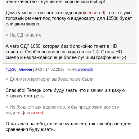
цена-качество - лучше нет, короче мой выбор!
Дома у меня стоит вот это чудо-юдо
[censored]
, но это уже
топовый сегмент под топовую видеокарту для 1050ti будет
слишком жирно.
> На СД клиенте
А чего СД? 1050, которая без ti спокойно тянет в HD
клиенте. Особенно после выхода патча 1.4. Ставь HD
смело и наслаждайся еще более лучшим графонием! ;-)
#1530
Смерш
| 04:37 14.02.2019 | Кому:
werevolk
> Для меня критерии выбора такие были:
Спасибо! Теперь хоть буду знать что и зачем и в какую
сторону смотреть.
> Из бюджетных вариантов, я бы предложил вот эту
модель:
[censored]
Опять же спасибо, елси не куплю его, так как образец для
сравнения буду юзать.