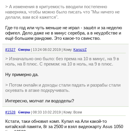
> А изменения в критуемость вводили постепенно
наверняка, чтобы можно было писать что "Мы ничего не
делали, вам всё кажется".
Где-то год или чуть меньше не играл - зашёл и за неделю
офигел. Дело даже не в минус серебра, а в неудобстве и
ещё большем рандоме. Это какое-то свинство.
#1527
Смерш
| 13:24 08.02.2019 | Кому:
KarazzZ
> Изначально оно было: без према на 10 в минус, на 9 в
ноль, на 8 плюс. С премом: на 10 в ноль, на 9 в плюс.
Ну примерно да.
> Потом онлайн и доходы стали падать и разрабы стали
охуевать в атаке подкручивать.
Интересно, молчат ли вододелы?
#1528
Смерш
| 08:33 10.02.2019 | Кому: Всем
Кстати, таки обновил комп. Купил на Али какой-то
китайской памяти, 8г за 2500 и взял видеокарту Asus 1050