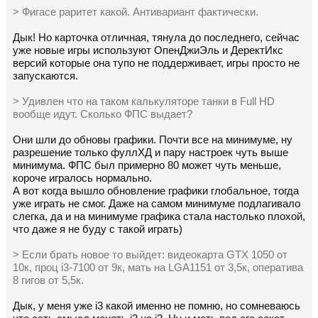
> Фигасе раритет какой. Антивариант фактически.
Дык! Но карточка отличная, тянула до последнего, сейчас
уже новые игры используют ОпенДжиЭль и ДеректИкс
версий которые она тупо не поддерживает, игры просто не
запускаются.
> Удивлен что на таком калькуляторе танки в Full HD
вообще идут. Сколько ФПС выдает?
Они шли до обновы графики. Почти все на минимуме, ну
разрешение только фуллХД и пару настроек чуть выше
минимума. ФПС был примерно 80 может чуть меньше,
короче игралось нормально.
А вот когда вышло обновление графики глобальное, тогда
уже играть не смог. Даже на самом минимуме подлагивало
слегка, да и на минимуме графика стала настолько плохой,
что даже я не буду с такой играть)
> Если брать новое то выйдет: видеокарта GTX 1050 от
10к, проц i3-7100 от 9к, мать на LGA1151 от 3,5к, оператива
8 гигов от 5,5к.
Дык, у меня уже i3 какой именно не помню, но сомневаюсь