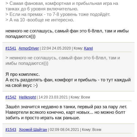
> Самая фановая, комфортная и прибыльная игра на
танках до 6 уровня включительно.
> Если на премах - то 7-8 уровень тоже подойдёт.
> А на 10 -вообще не интересно.
немного не соглашусь, самый фан это 6-8лвл, там и имбы
попадаются)))
#1541
ArmorDriver
| 22:04 24.05.2020 | Кому:
Karel
> немного не соглашусь, самый фан это 6-8лвл, там и
имбы попадаются)))
Я про комплекс.
А есть разделять фан, комфорт и прибыль - то тут каждый
на свой вкус :-)
#1542
Hellknight
| 14:20 23.03.2021 | Кому: Всем
Зашёл значится недавно в танки, первый раз за пару лет.
Навертели всякого конечно, карт новых... но можно болт
забить и просто играть как раньше.
#1543
Хромой Шайтан
| 02:09 08.04.2021 | Кому: Всем