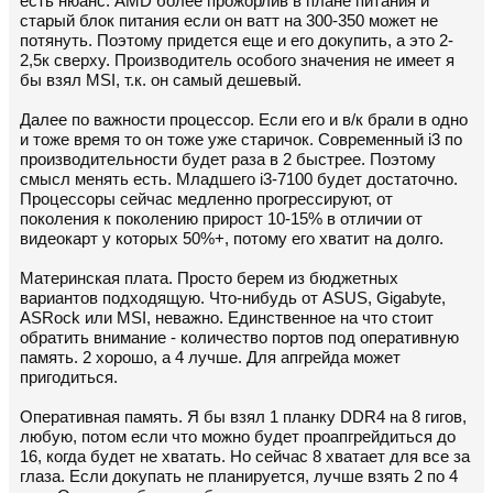
есть нюанс. AMD более прожорлив в плане питания и
старый блок питания если он ватт на 300-350 может не
потянуть. Поэтому придется еще и его докупить, а это 2-
2,5к сверху. Производитель особого значения не имеет я
бы взял MSI, т.к. он самый дешевый.
Далее по важности процессор. Если его и в/к брали в одно
и тоже время то он тоже уже старичок. Современный i3 по
производительности будет раза в 2 быстрее. Поэтому
смысл менять есть. Младшего i3-7100 будет достаточно.
Процессоры сейчас медленно прогрессируют, от
поколения к поколению прирост 10-15% в отличии от
видеокарт у которых 50%+, потому его хватит на долго.
Материнская плата. Просто берем из бюджетных
вариантов подходящую. Что-нибудь от ASUS, Gigabyte,
ASRock или MSI, неважно. Единственное на что стоит
обратить внимание - количество портов под оперативную
память. 2 хорошо, а 4 лучше. Для апгрейда может
пригодиться.
Оперативная память. Я бы взял 1 планку DDR4 на 8 гигов,
любую, потом если что можно будет проапгрейдиться до
16, когда будет не хватать. Но сейчас 8 хватает для все за
глаза. Если докупать не планируется, лучше взять 2 по 4