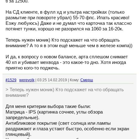
ti за 12500.
На СД клиенте, в фулл хд и ультра настройках (только
размытие при повороте убрал) 55-70 фпс. Ипать красиво!
Езжу любуюсь) Даже и не думал что карточка так классно
потянет тунки, хорошо не разорился на 1060 за 16-20к.
Теперь нужен моник) Кто подскажет на что обращать
внимание? А то я в этом ещё меньше чем в железе компа))
И да, к вопросу о новом балансе, арта сплешом снимает
40 хп и убивает мехвода - это какое-то дно. Хотя иногда
приятно кого-то поджечь.
#1529
werevolk
| 03:25 14.02.2019 | Кому:
Смерш
> Теперь нужен моник) Кто подскажет на что обращать
внимание?
Для меня критерии выбора такие были:
Матрица - IPS (картинка сочнее, углы обзора
запредельные).
Антибликовое покрытие (свет солнца или лампы
раздражают и глаза устают быстро, особенно если экран
глянцевый).