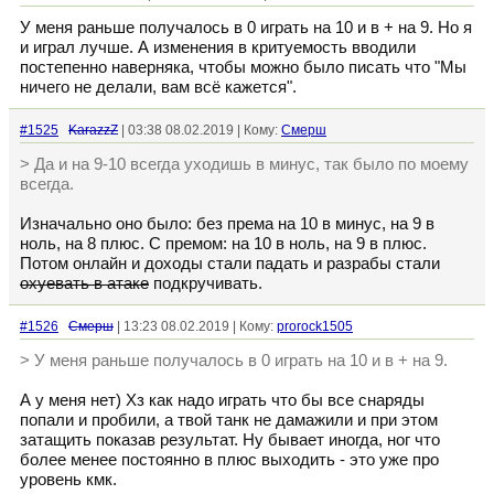
У меня раньше получалось в 0 играть на 10 и в + на 9. Но я
и играл лучше. А изменения в критуемость вводили
постепенно наверняка, чтобы можно было писать что "Мы
ничего не делали, вам всё кажется".
#1525
KarazzZ
| 03:38 08.02.2019 | Кому:
Смерш
> Да и на 9-10 всегда уходишь в минус, так было по моему
всегда.
Изначально оно было: без према на 10 в минус, на 9 в
ноль, на 8 плюс. С премом: на 10 в ноль, на 9 в плюс.
Потом онлайн и доходы стали падать и разрабы стали
охуевать в атаке
подкручивать.
#1526
Смерш
| 13:23 08.02.2019 | Кому:
prorock1505
> У меня раньше получалось в 0 играть на 10 и в + на 9.
А у меня нет) Хз как надо играть что бы все снаряды
попали и пробили, а твой танк не дамажили и при этом
затащить показав результат. Ну бывает иногда, ног что
более менее постоянно в плюс выходить - это уже про
уровень кмк.