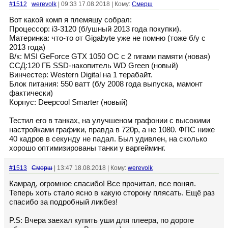
#1512
werevolk
| 09:33 17.08.2018 | Кому:
Смерш
Вот какой комп я племяшу собрал:
Процессор: i3-3120 (б/ушный 2013 года покупки).
Материнка: что-то от Gigabyte уже не помню (тоже б/у с
2013 года)
В/к: MSI GeForce GTX 1050 OC с 2 гигами памяти (новая)
ССД:120 ГБ SSD-накопитель WD Green (новый)
Винчестер: Western Digital на 1 терабайт.
Блок питания: 550 ватт (б/у 2008 года выпуска, мамонт
фактически)
Корпус: Deepcool Smarter (новый)
Тестил его в танках, на улучшеном графонии с высокими
настройками графики, правда в 720p, а не 1080. ФПС ниже
40 кадров в секунду не падал. Был удивлен, на сколько
хорошо оптимизированы танки у варгейминг.
#1513
Смерш
| 13:47 18.08.2018 | Кому:
werevolk
Камрад, огромное спасибо! Все прочитал, все понял.
Теперь хоть стало ясно в какую сторону плясать. Ещё раз
спасибо за подробный ликбез!
P.S: Вчера заехал купить уши для плеера, по дороге