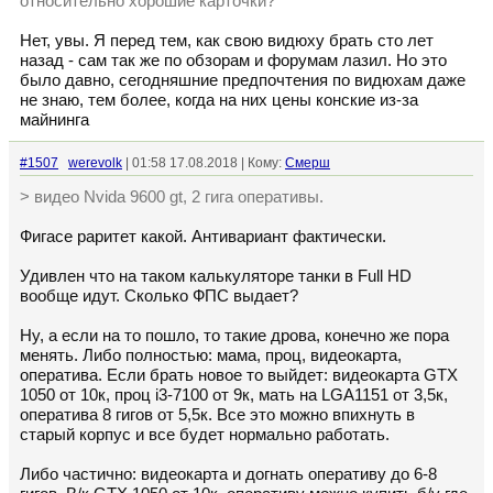
относительно хорошие карточки?
Нет, увы. Я перед тем, как свою видюху брать сто лет
назад - сам так же по обзорам и форумам лазил. Но это
было давно, сегодняшние предпочтения по видюхам даже
не знаю, тем более, когда на них цены конские из-за
майнинга
#1507
werevolk
| 01:58 17.08.2018 | Кому:
Смерш
> видео Nvida 9600 gt, 2 гига оперативы.
Фигасе раритет какой. Антивариант фактически.
Удивлен что на таком калькуляторе танки в Full HD
вообще идут. Сколько ФПС выдает?
Ну, а если на то пошло, то такие дрова, конечно же пора
менять. Либо полностью: мама, проц, видеокарта,
оператива. Если брать новое то выйдет: видеокарта GTX
1050 от 10к, проц i3-7100 от 9к, мать на LGA1151 от 3,5к,
оператива 8 гигов от 5,5к. Все это можно впихнуть в
старый корпус и все будет нормально работать.
Либо частично: видеокарта и догнать оперативу до 6-8