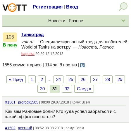
Регистрация
Вход
|
Новости | Разное
Танкотред
106
vott.ru
— Специализированный тред для любителей
В пену
World of Tanks на вотт.ру. —
Новости, Разное
bagurka
20:29 12.12.2013
1556 комментариев | 114 за, 8 против
|
« Пред
1
2
…
24
25
26
27
28
29
30
31
32
След »
#1501
prorock1505
| 08:00 29.07.2018 | Кому: Всем
Как вам Ранговые боли? Кто куда успел забраться и с
какой эффективностью?
#1502
честный
| 08:52 08.08.2018 | Кому: Всем