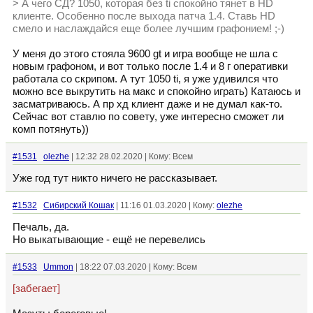
> А чего СД? 1050, которая без ti спокойно тянет в HD
клиенте. Особенно после выхода патча 1.4. Ставь HD
смело и наслаждайся еще более лучшим графонием! ;-)
У меня до этого стояла 9600 gt и игра вообще не шла с
новым графоном, и вот только после 1.4 и 8 г оперативки
работала со скрипом. А тут 1050 ti, я уже удивился что
можно все выкрутить на макс и спокойно играть) Катаюсь и
засматриваюсь. А пр хд клиент даже и не думал как-то.
Сейчас вот ставлю по совету, уже интересно сможет ли
комп потянуть))
#1531
olezhe
| 12:32 28.02.2020 | Кому: Всем
Уже год тут никто ничего не рассказывает.
#1532
Сибирский Кошак
| 11:16 01.03.2020 | Кому:
olezhe
Печаль, да.
Но выкатывающие - ещё не перевелись
#1533
Ummon
| 18:22 07.03.2020 | Кому: Всем
[забегает]