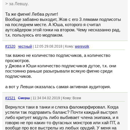
> за Левшу.
Та же фигня! Лебва рулит!
Вообще забавно выходит, Жов с его 3 лямами подписоты
на последнем месте. А Юша, которого я считал
аутсайдером этой гонки на втором. Чему несказанно рад,
т.к. пользуюсь его модпаком.
#1520
честный
| 12:05 29.08.2018 | Кому:
werevolk
так важно не количество подписчиков, а количество
просмотров.
у Джова и Юши количество подписчиков дутое, т.к. они
постоянно раньше разыгрывали всякую фигню среди
подписчиков.
а вот у Левши оказалась самая активная аудитория.
#1521
Смерш
| 11:34 04.02.2019 | Кому: Всем
Вернулся таки в танки и слегка фаломорфировал. Когда
успели так подправить баланс? Почти каждый выстрел
либо критует модуль либо выбивает члена экипажа, и я
говорю не про каких-то фугасных монстров или хай ПТ, а
вообще про все выстрелы из любых орудий. У меня на