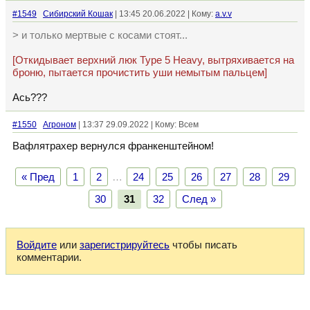
#1549
Сибирский Кошак
| 13:45 20.06.2022 | Кому:
a.v.v
> и только мертвые с косами стоят...
[Откидывает верхний люк Type 5 Heavy, вытряхивается на
броню, пытается прочистить уши немытым пальцем]
Ась???
#1550
Агроном
| 13:37 29.09.2022 | Кому: Всем
Вафлятрахер вернулся франкенштейном!
« Пред
1
2
…
24
25
26
27
28
29
30
31
32
След »
Войдите
или
зарегистрируйтесь
чтобы писать
комментарии.