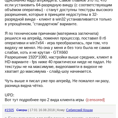
однозначно надо апгрейдить. Самое главное это то, что
если установить 64-разрядную винду (с соответствующим
объёмом оперативы) - станут доступны текстуры высокого
разрешения, которые в принципе недоступны в 32-
разрядной винде - клиент в win32 устанавливается только
в упрощённом, "стандартном" варианте.
Я по техническим причинам (материнка заглючила)
решился на апгрейд, поменял процессор, поставил 8 гб
оперативки и win7x64 - игра преобразилась, при том, что
видяху не менял. Но она у меня и без того была не самая
слабая, хоть и не крутая - GTX660
Разрешение 1920*1080, настройки выше средних, клиент в
HD-варианте - fps ниже 40 практически нигде не падал. Но
текстуры не на максимуме, видеопамяти в видюхе не
хватает до максимума - слайд-шоу начинается.
Чуть выше я писал уже про апгрейд. Не пожалел ни разу,
разница видна чётко.
UPD:
Вот тут подробнее про 2 вида клиента игры -
[censored]
#1505
Смерш
| 17:01 16.08.2018 | Кому:
Сибирский Кошак