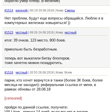
обратно умер плеер. В-везение)
#1514
werevolk
| 00:19 20.08.2018 | Кому:
Смерш
Нет проблем, будут еще вопросы обращайся. Люблю я в
компутерных железках ковыряться! ))
#1515
честный
| 09:26 24.08.2018 | Кому:
честный
итог: 39 очков, 123 место. 800 боев.
прикольно быть безработным.
теперь вот выкатили битву блоггеров.
тоже зачетно можно позадротить.
#1516
честный
| 20:53 28.08.2018 | Кому: Всем
парни, кто хочет вернутся в танки (более 3К боев, более
месяца не заходил): реферальная ссылка от меня, в
рамках обновы от 28.08.18
[censored]
пройдя по данной ссылке, получите:
VIII Löwe , аренда 14 дней, если его нет в ангаре