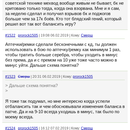
советской технике мехвод вообще живым не бывает, бк не
критовано только тогда, когда она взорвана. Мне и я сам,
за неделю сделал и получил взрывов бк и поджогов
больше чем за 17к боёв. Кто тот блядский гений, который
решил вот так вот балансить игру?
#1522
prorock1505
| 19:08 06.02.2019 | Кому:
Смерш
Аптечки/ремки сделали бесконечными с кд, ты должен
использовать в бою по аптечку/ремку как минимум 1 раз,
чтобы тратить больше серебра, чтобы уходить в минус
без према, да и с премом на 10 уже тоже часто можно в
минус уйти. Дальше схема понятна?
#1523
Смерш
| 20:31 06.02.2019 | Кому:
prorock1505
> Дальше схема понятна?
>
Я тоже так подумал, но мне интересно когда успели
отбалансить так и чем обосновывали изменения баланса в
патче. Да и на 9-10 всегда уходишь в минус, так было по
моему всегда.
#1524
prorock1505
| 16:12 07.02.2019 | Кому:
Смерш