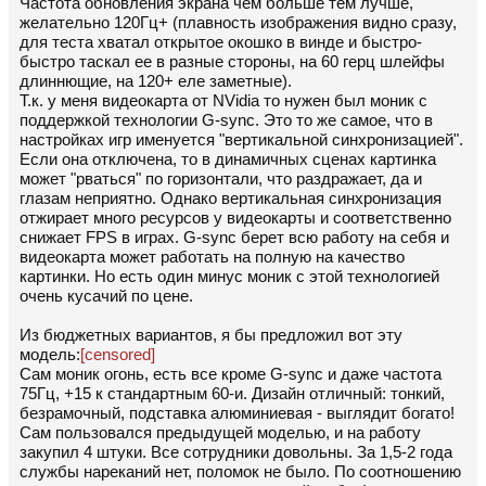
Частота обновления экрана чем больше тем лучше,
желательно 120Гц+ (плавность изображения видно сразу,
для теста хватал открытое окошко в винде и быстро-
быстро таскал ее в разные стороны, на 60 герц шлейфы
длиннющие, на 120+ еле заметные).
Т.к. у меня видеокарта от NVidia то нужен был моник с
поддержкой технологии G-sync. Это то же самое, что в
настройках игр именуется "вертикальной синхронизацией".
Если она отключена, то в динамичных сценах картинка
может "рваться" по горизонтали, что раздражает, да и
глазам неприятно. Однако вертикальная синхронизация
отжирает много ресурсов у видеокарты и соответственно
снижает FPS в играх. G-sync берет всю работу на себя и
видеокарта может работать на полную на качество
картинки. Но есть один минус моник с этой технологией
очень кусачий по цене.
Из бюджетных вариантов, я бы предложил вот эту
модель:
[censored]
Сам моник огонь, есть все кроме G-sync и даже частота
75Гц, +15 к стандартным 60-и. Дизайн отличный: тонкий,
безрамочный, подставка алюминиевая - выглядит богато!
Сам пользовался предыдущей моделью, и на работу
закупил 4 штуки. Все сотрудники довольны. За 1,5-2 года
службы нареканий нет, поломок не было. По соотношению