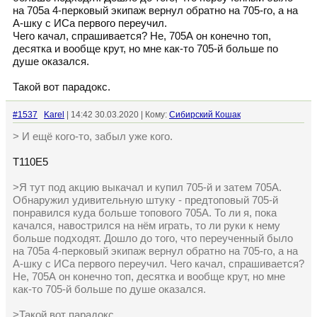
на 705а 4-перковый экипаж вернул обратно на 705-го, а на
А-шку с ИСа первого переучил.
Чего качал, спрашивается? Не, 705А он конечно топ,
десятка и вообще крут, но мне как-то 705-й больше по
душе оказался.
Такой вот парадокс.
#1537
Karel
| 14:42 30.03.2020 | Кому:
Сибирский Кошак
> И ещё кого-то, забыл уже кого.
Т110Е5
>Я тут под акцию выкачал и купил 705-й и затем 705А.
Обнаружил удивительную штуку - предтоповый 705-й
понравился куда больше топового 705А. То ли я, пока
качался, навострился на нём играть, то ли руки к нему
больше подходят. Дошло до того, что переученный было
на 705а 4-перковый экипаж вернул обратно на 705-го, а на
А-шку с ИСа первого переучил. Чего качал, спрашивается?
Не, 705А он конечно топ, десятка и вообще крут, но мне
как-то 705-й больше по душе оказался.
>Такой вот парадокс.