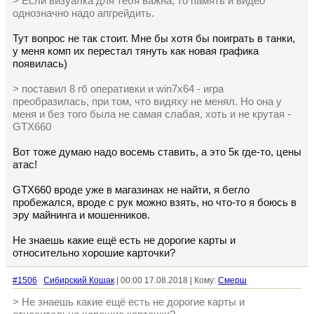
> Если визуалка для тебя важна, то память и видео
однозначно надо апгрейдить.
Тут вопрос не так стоит. Мне бы хотя бы поиграть в танки,
у меня комп их перестал тянуть как новая графика
появилась)
> поставил 8 гб оперативки и win7x64 - игра
преобразилась, при том, что видяху не менял. Но она у
меня и без того была не самая слабая, хоть и не крутая -
GTX660
Вот тоже думаю надо восемь ставить, а это 5к где-то, цены
атас!
GTX660 вроде уже в магазинах не найти, я бегло
пробежался, вроде с рук можно взять, но что-то я боюсь в
эру майнинга и мошенников.
Не знаешь какие ещё есть не дорогие карты и
относительно хорошие карточки?
#1506
Сибирский Кошак
| 00:00 17.08.2018 | Кому:
Смерш
> Не знаешь какие ещё есть не дорогие карты и