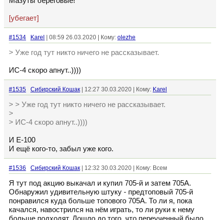
Мазуты береговые!
[убегает]
#1534
Karel
| 08:59 26.03.2020 | Кому:
olezhe
> Уже год тут никто ничего не рассказывает.
ИС-4 скоро апнут..))))
#1535
Сибирский Кошак
| 12:27 30.03.2020 | Кому:
Karel
> > Уже год тут никто ничего не рассказывает.
>
> ИС-4 скоро апнут..))))
И Е-100
И ещё кого-то, забыл уже кого.
#1536
Сибирский Кошак
| 12:32 30.03.2020 | Кому: Всем
Я тут под акцию выкачал и купил 705-й и затем 705А.
Обнаружил удивительную штуку - предтоповый 705-й
понравился куда больше топового 705А. То ли я, пока
качался, навострился на нём играть, то ли руки к нему
больше подходят. Дошло до того, что переученный было