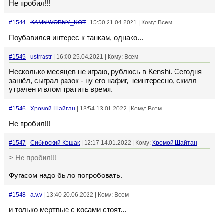
Не пробил!!!
#1544
KAMblWOBblY_KOT
| 15:50 21.04.2021 | Кому: Всем
Поубавился интерес к танкам, однако...
#1545
ustrrastr
| 16:00 25.04.2021 | Кому: Всем
Несколько месяцев не играю, рублюсь в Kenshi. Сегодня
зашёл, сыграл разок - ну его нафиг, неинтересно, скилл
утрачен и влом тратить время.
#1546
Хромой Шайтан
| 13:54 13.01.2022 | Кому: Всем
Не пробил!!!
#1547
Сибирский Кошак
| 12:17 14.01.2022 | Кому:
Хромой Шайтан
> Не пробил!!!
Фугасом надо было попробовать.
#1548
a.v.v
| 13:40 20.06.2022 | Кому: Всем
и только мертвые с косами стоят...