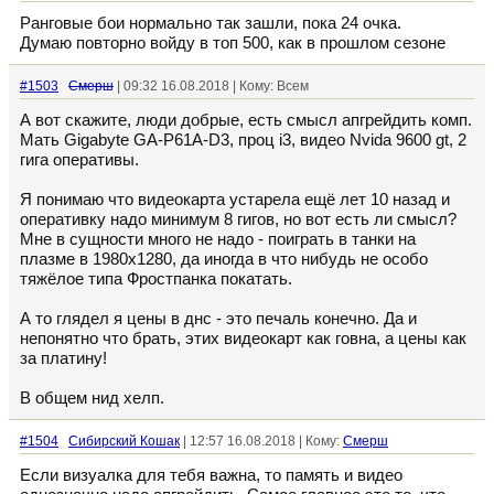
Ранговые бои нормально так зашли, пока 24 очка.
Думаю повторно войду в топ 500, как в прошлом сезоне
#1503
Смерш
| 09:32 16.08.2018 | Кому: Всем
А вот скажите, люди добрые, есть смысл апгрейдить комп.
Мать Gigabyte GA-P61A-D3, проц i3, видео Nvida 9600 gt, 2
гига оперативы.
Я понимаю что видеокарта устарела ещё лет 10 назад и
оперативку надо минимум 8 гигов, но вот есть ли смысл?
Мне в сущности много не надо - поиграть в танки на
плазме в 1980x1280, да иногда в что нибудь не особо
тяжёлое типа Фростпанка покатать.
А то глядел я цены в днс - это печаль конечно. Да и
непонятно что брать, этих видеокарт как говна, а цены как
за платину!
В общем нид хелп.
#1504
Сибирский Кошак
| 12:57 16.08.2018 | Кому:
Смерш
Если визуалка для тебя важна, то память и видео