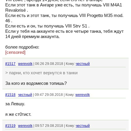
Если этот танк в Ангаре уже есть, ты получишь VIII M4A1
Revalorisé .
Если есть и этот танк, ты получишь VIII Progetto M35 mod.
46 .
Если есть и он, ты получишь VIII Strv S1 .
Если у тебя на аккаунте есть все четыре танка, тебя ждут
14 дней премиум аккаунта.
более подробно:
[censored]
#1517
werevolk
| 06:26 29.08.2018 | Кому:
честный
> парни, кто хочет вернутся в танки
За кого из водомесов топишь?
#1518
честный
| 09:47 29.08.2018 | Кому:
werevolk
за Левшу.
я же ст0тист.
#1519
werevolk
| 09:57 29.08.2018 | Кому:
честный