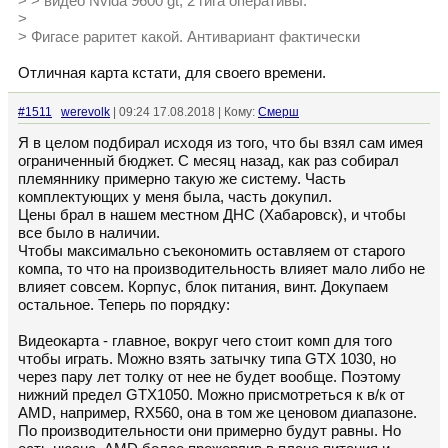
> > видео Nvida 9600 gt, 2 гига оперативы.
>
> Фигасе раритет какой. Антивариант фактически
Отличная карта кстати, для своего времени.
#1511
werevolk
| 09:24 17.08.2018 | Кому:
Смерш
Я в целом подбирал исходя из того, что бы взял сам имея
ограниченный бюджет. С месяц назад, как раз собирал
племяннику примерно такую же систему. Часть
комплектующих у меня была, часть докупил.
Цены брал в нашем местном ДНС (Хабаровск), и чтобы
все было в наличии.
Чтобы максимально съекономить оставляем от старого
компа, то что на производительность влияет мало либо не
влияет совсем. Корпус, блок питания, винт. Докупаем
остальное. Теперь по порядку:
Видеокарта - главное, вокруг чего стоит комп для того
чтобы играть. Можно взять затычку типа GTX 1030, но
через пару лет толку от нее не будет вообще. Поэтому
нижний предел GTX1050. Можно присмотреться к в/к от
AMD, например, RX560, она в том же ценовом диапазоне.
По производительности они примерно будут равны. Но