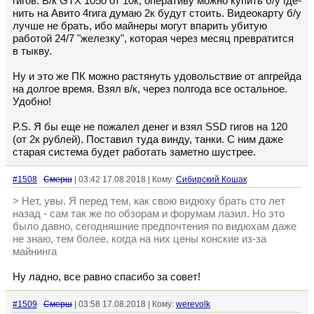
гигов. В/к GTX 1050 от 10к, оперативу можно купить б/у где-
нить на Авито 4гига думаю 2к будут стоить. Видеокарту б/у
лучше не брать, ибо майнеры могут впарить убитую
работой 24/7 "железку", которая через месяц превратится
в тыкву.
Ну и это же ПК можно растянуть удовольствие от апгрейда
на долгое время. Взял в/к, через полгода все остальное.
Удобно!
P.S. Я бы еще не пожалел денег и взял SSD гигов на 120
(от 2к рублей). Поставил туда винду, танки. С ним даже
старая система будет работать заметно шустрее.
#1508
Смерш
| 03:42 17.08.2018 | Кому:
Сибирский Кошак
> Нет, увы. Я перед тем, как свою видюху брать сто лет
назад - сам так же по обзорам и форумам лазил. Но это
было давно, сегодняшние предпочтения по видюхам даже
не знаю, тем более, когда на них цены конские из-за
майнинга
Ну ладно, все равно спасибо за совет!
#1509
Смерш
| 03:58 17.08.2018 | Кому:
werevolk