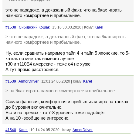
это не парадокс, а доказанный факт, что на 9ках играть
намного комфортнее и прибыльнее.
#1538
Сибирский Кошак
| 15:16 30.03.2020 | Кому:
Karel
> это не парадокс, а доказанный факт, что на 9ках играть
намного комфортнее и прибыльнее.
Ну, если сравнить например тайп 4 и тайп 5 японские, то 5-
ка как по мне так намного лучше
т30 и т110Е4 амерские - тоже е4 не хуже
А тут прямо расстроился.
#1539
ArmorDriver
| 11:01 24.05.2020 | Кому:
Karel
> на 9ках играть намного комфортнее и прибыльнее.
Самая фановая, комфортная и прибыльная игра на танках
до 6 уровня включительно.
Если на премах - то 7-8 уровень тоже подойдёт.
А на 10 -вообще не интересно.
#1540
Karel
| 19:14 24.05.2020 | Кому:
ArmorDriver