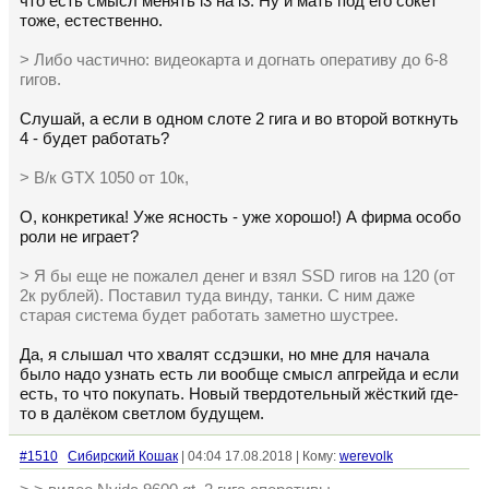
что есть смысл менять i3 на i3. Ну и мать под его сокет
тоже, естественно.
> Либо частично: видеокарта и догнать оперативу до 6-8
гигов.
Слушай, а если в одном слоте 2 гига и во второй воткнуть
4 - будет работать?
> В/к GTX 1050 от 10к,
О, конкретика! Уже ясность - уже хорошо!) А фирма особо
роли не играет?
> Я бы еще не пожалел денег и взял SSD гигов на 120 (от
2к рублей). Поставил туда винду, танки. С ним даже
старая система будет работать заметно шустрее.
Да, я слышал что хвалят ссдэшки, но мне для начала
было надо узнать есть ли вообще смысл апгрейда и если
есть, то что покупать. Новый твердотельный жёсткий где-
то в далёком светлом будущем.
#1510
Сибирский Кошак
| 04:04 17.08.2018 | Кому:
werevolk