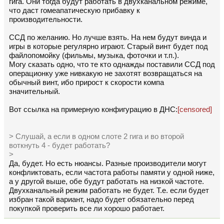
гига. Они тогда будут работать в двухканальном режиме,
что даст гомеапатическую прибавку к
производительности.
ССД по желанию. Но лучше взять. На нем будут винда и
игры в которые регулярно играют. Старый винт будет под
файлопомойку (фильмы, музыка, фоточки и т.п.).
Могу сказать одно, что те кто однажды поставили ССД под
операционку уже нивкакую не захотят возвращаться на
обычный винт, ибо прирост к скорости компа
значительный.
Вот ссылка на примерную конфигурацию в ДНС:
[censored]
> Слушай, а если в одном слоте 2 гига и во второй
воткнуть 4 - будет работать?
>
Да, будет. Но есть нюансы. Разные производители могут
конфликтовать, если частота работы памяти у одной ниже,
а у другой выше, обе будут работать на низкой частоте.
Двухканальный режим работать не будет. Т.е. если будет
избран такой вариант, надо будет обязательно перед
покупкой проверить все ли хорошо работает.