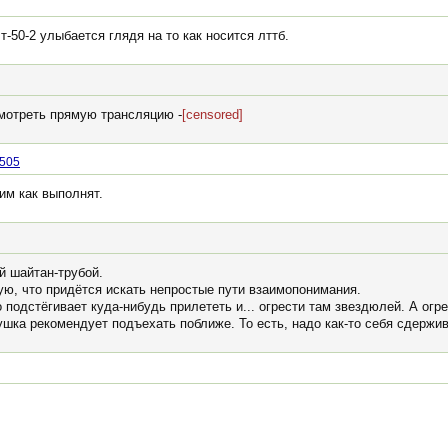
-50-2 улыбается глядя на то как носится лттб.
смотреть прямую трансляцию -
[censored]
1505
им как выполнят.
й шайтан-трубой.
ую, что придётся искать непростые пути взаимопонимания.
о подстёгивает куда-нибудь прилететь и... огрести там звездюлей. А огр
ушка рекомендует подъехать поближе. То есть, надо как-то себя сдержив