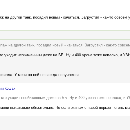
ж на другой танк, посадил новый - качаться. Загрустил - как-то совсем 
паж на другой танк, посадил новый - качаться. Загрустил - как-то совсе
кто уходит необиженным даже на ББ. Ну и 400 урона тоже неплохо, и УВ
скилла. У меня на ней не всегда получается.
ий Кошак
о кто уходит необиженным даже на ББ. Ну и 400 урона тоже неплохо, и 
мени выкатываю обязательно. Но если экипаж с парой перков - огонь-ма