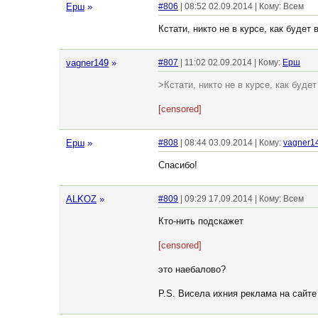
Ерш
»
#806
| 08:52 02.09.2014 | Кому: Всем
Кстати, никто не в курсе, как будет
vagner149
»
#807
| 11:02 02.09.2014 | Кому:
Ерш
>Кстати, никто не в курсе, как буде
[censored]
Ерш
»
#808
| 08:44 03.09.2014 | Кому:
vagner1
Спасибо!
ALKOZ
»
#809
| 09:29 17.09.2014 | Кому: Всем
Кто-нить подскажет
[censored]
это наебалово?
P.S. Висела ихния реклама на сайт