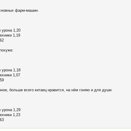
 основных фарм-машин.
 урона 1,20
ехники 1,19
62
 похуже:
 урона 1,18
ехники 1,07
59
ное, больше всего китаец нравится, на нём гоняю и для души.
 урона 1,29
ехники 1,23
63