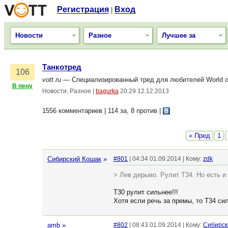
Регистрация
Вход
|
Новости
Разное
Лучшее за
Танкотред
106
vott.ru
— Специализированный тред для любителей World of 
В пену
Новости, Разное
|
bagurka
20:29 12.12.2013
1556 комментариев | 114 за, 8 против
|
« Пред
1
Сибирский Кошак
»
#801
| 04:34 01.09.2014 | Кому:
zdk
> Лев дерьмо. Рулит Т34. Но есть и
Т30 рулит сильнее!!!
Хотя если речь за премы, то Т34 сил
amb
»
#802
| 08:43 01.09.2014 | Кому:
Сибирск