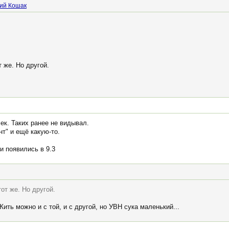
ий Кошак
 же. Но другой.
ек. Таких ранее не видывал.
нт" и ещё какую-то.
и появились в 9.3
от же. Но другой.
ить можно и с той, и с другой, но УВН сука маленький...