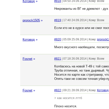
Котовод
»
#818
| 04:50 24.09.2014 | Кому: Всем
Некроманты из ВГ не дремлют - дух т
prorock1505
»
#819
| 17:40 24.09.2014 | Кому: Всем
Если кто не в курсе или не смог по
Котовод
»
#820
| 05:09 25.09.2014 | Кому:
prorock
Много вкусного наобещали, посмотр
Fosnet
»
#821
| 07:18 26.09.2014 | Кому: Всем
Колбасюсь на новой Т-49 с той само
Труба отличная, но танк дырявый. Ч
Носится по карте как стритракер, чт
Опять-таки не совсем точная убер-п
Fosnet
»
#822
| 09:21 28.09.2014 | Кому:
Котовод
> как носится лттб
Плохо носится.