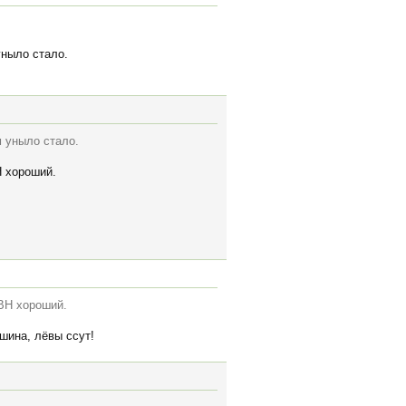
уныло стало.
м уныло стало.
Н хороший.
УВН хороший.
шина, лёвы ссут!