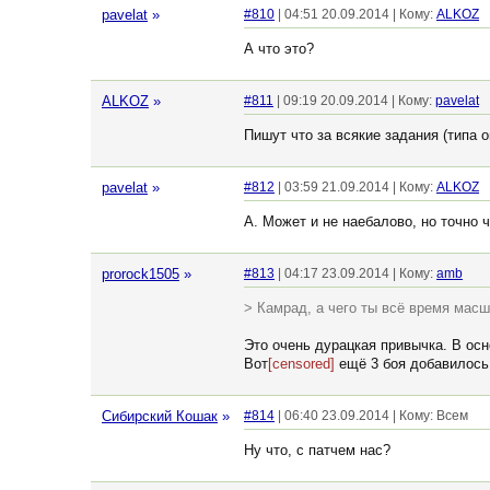
pavelat
»
#810
| 04:51 20.09.2014 | Кому:
ALKOZ
А что это?
ALKOZ
»
#811
| 09:19 20.09.2014 | Кому:
pavelat
Пишут что за всякие задания (типа о
pavelat
»
#812
| 03:59 21.09.2014 | Кому:
ALKOZ
А. Может и не наебалово, но точно 
prorock1505
»
#813
| 04:17 23.09.2014 | Кому:
amb
> Камрад, а чего ты всё время мас
Это очень дурацкая привычка. В осн
Вот
[censored]
ещё 3 боя добавилось.
Сибирский Кошак
»
#814
| 06:40 23.09.2014 | Кому: Всем
Ну что, с патчем нас?