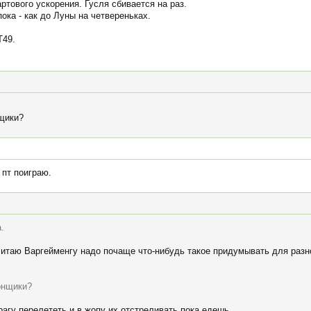
артового ускорения. Гусля сбивается на раз.
пока - как до Луны на четвереньках.
Т49.
нщики?
 пт поиграю.
.
читаю Варгейменгу надо почаще что-нибудь такое придумывать для разно
гонщики?
агу перелететь и в жопу их отстреливать пока едешь.