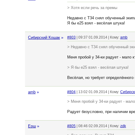
> Хотя если речь за премы
Недавно с Т34 снял обученный экипа
Я бы е25 взял - весёлая штука!
Сибирский Кошак
»
#803
| 09:37 01.09.2014 | Кому:
amb
> Недавно с Т34 снял обученный эки
Меня пробой у 34-ки радует - мало 
> Я бы е25 взял - весёлая штука!
Весёлая, но требует определённого 
amb
»
#804
| 13:02 01.09.2014 | Кому:
Сибирск
> Меня пробой у 34-ки радует - мал
Радует безусловно, при наличии вре
Ерш
»
#805
| 08:46 02.09.2014 | Кому:
zdk