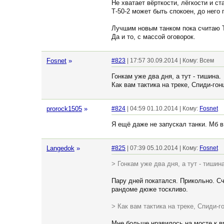
Не хватает вёрткости, лёгкости и ст
Т-50-2 может быть спокоен, до него 
Лучшим новым танком пока считаю 
Да и то, с массой оговорок.
Fosnet
»
#823
| 17:57 30.09.2014 | Кому: Всем
Гонкам уже два дня, а тут - тишина.
Как вам тактика на треке, Спиди-го
prorock1505
»
#824
| 04:59 01.10.2014 | Кому:
Fosnet
Я ещё даже не запускал танки. Мб в
Langedok
»
#825
| 07:39 05.10.2014 | Кому:
Fosnet
> Гонкам уже два дня, а тут - тишина
Пару дней покатался. Прикольно. С
рандоме дюже тоскливо.
> Как вам тактика на треке, Спиди-
Мне больше нравилось на мосте к вр