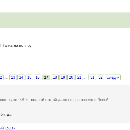
Tanks на вотт.ру.
2
…
13
14
15
16
17
18
19
20
21
…
31
32
След »
 еще хуже. КВ-5 - полный отстой даже по сраынению с Левой
ён, да.
ий Кошак