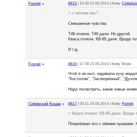
Fosnet
»
#815
| 16:30 23.09.2014 | Кому:
Сибирск
> с патчем нас?
Смешанные чувства.
Т49 отняли, Т49 дали. Но другой.
Кваса отняли. КВ-85 дали. Вроде тот
И т.д.
Fosnet
»
#816
| 17:39 23.09.2014 | Кому: Всем
Чтоб я не ныл, надавали кучу медал
"Костолом", "Заговорённый", "Дуэля
Надо посмотреть, какие новые ачивк
Сибирский Кошак
»
#817
| 00:31 24.09.2014 | Кому:
Fosnet
> Кваса отняли. КВ-85 дали. Вроде т
Попробовал его с обеими пушками. Ж