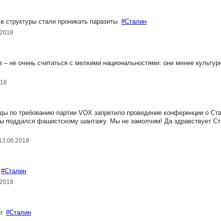
в структуры стали проникать паразиты.
#Сталин
.2018
 – не очень считаться с мелкими национальностями: они менее культур
018
ды по требованию партии VOX запретило проведение конференции о Ст
ды поддался фашистскому шантажу. Мы не замолчим! Да здравствует Ст
13.06.2018
.
#Сталин
.2018
г.
#Сталин