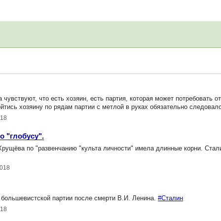
 чувствуют, что есть хозяин, есть партия, которая может потребовать от
ройтись хозяину по рядам партии с метлой в руках обязательно следовал
018
 "глобусу".
Хрущёва по "развенчанию "культа личности" имела длинные корни. Стал
2018
 большевистской партии после смерти В.И. Ленина.
#Сталин
018