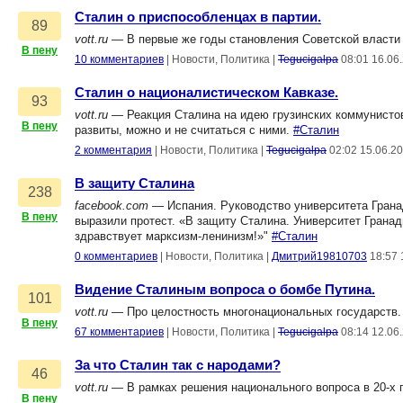
Сталин о приспособленцах в партии.
89
vott.ru
— В первые же годы становления Советской власти 
В пену
10 комментариев
|
Новости, Политика
|
Tegucigalpa
08:01 16.06
Сталин о националистическом Кавказе.
93
vott.ru
— Реакция Сталина на идею грузинских коммунистов
В пену
развиты, можно и не считаться с ними.
#Сталин
2 комментария
|
Новости, Политика
|
Tegucigalpa
02:02 15.06.2
В защиту Сталина
238
facebook.com
— Испания. Руководство университета Грана
В пену
выразили протест. «В защиту Сталина. Университет Грана
здравствует марксизм-ленинизм!»"
#Сталин
0 комментариев
|
Новости, Политика
|
Дмитрий19810703
18:57 
Видение Сталиным вопроса о бомбе Путина.
101
vott.ru
— Про целостность многонациональных государств
В пену
67 комментариев
|
Новости, Политика
|
Tegucigalpa
08:14 12.06
За что Сталин так с народами?
46
vott.ru
— В рамках решения национального вопроса в 20-х г
В пену