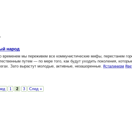
7
ный народ
со временем мы переживем все коммунистические мифы, перестанем гор
ственным путем — по мере того, как будут уходить поколения, которы
озгах. Зато вырастут молодые, активные, незашоренные.
#сталинизм
#ве
ред
1
2
3
След »