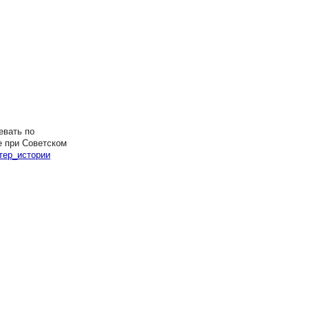
евать по
е при Советском
тер_истории