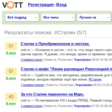
Регистрация
Вход
|
Всё подряд
Все темы
Лучшее за
Результаты поиска: #Сталин (57)
Сталин о Преображенском и чистках.
57
vott.ru
— Основное в чистке – это то, что люди такого сорта
В пену
против партии. Я думаю, что иногда, время от времени, п
3 комментария
|
Новости, Политика
|
Tegucigalpa
08:04 25.06.2
Сталин о мифе "Ленин руководил Революцией по
57
vott.ru
— Сдаётся мне, что методичка, разработанная для 
В пену
подобных заходов опроверг ещё при жизни.
#Сталин
7 комментариев
|
Новости, Политика
|
Tegucigalpa
08:05 24.06.
За что Сталин переселял на Марс.
43
vott.ru
— По материалам XIII съезда РКП(б). Первый съезд
В пену
2 комментария
|
Новости, Политика
|
Tegucigalpa
07:52 23.06.2