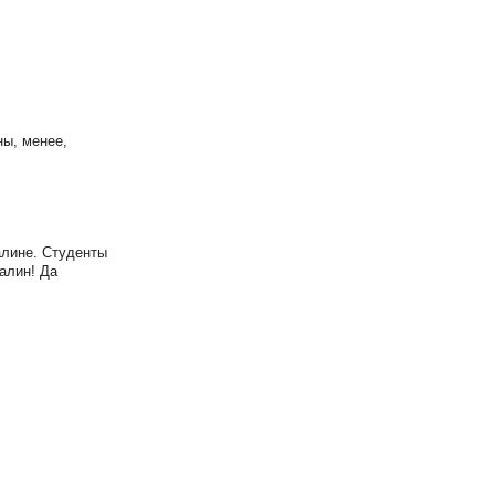
ны, менее,
алине. Студенты
алин! Да