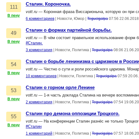
Сталин. Короночка.
111
vott.ru
— Коронная фраза Виссарионыча, которую он при с
В пену
6 комментариев
|
Новости, Юмор
|
Tegucigalpa
07:56 22.06.2018
Сталин о формах партийной борьбы.
49
vott.ru
— В чём состоит правильное использование форм б
В пену
#Сталин.
3 комментария
|
Новости, Политика
|
Tegucigalpa
08:06 21.06.2
Сталин о борьбе ленинизма с царизмом в России
54
vott.ru
— Честно о сути и роли российского царизма. Мона
В пену
10 комментариев
|
Новости, Политика
|
Tegucigalpa
07:59 20.06
Сталин о горном орле Ленине
53
vott.ru
— 1-я часть доклада Сталина на вечере воспоминани
В пену
2 комментария
|
Новости, Политика
|
Tegucigalpa
07:54 19.06.2
Сталин про демона оппозиции Троцкого.
55
vott.ru
— На конференции Сталин разнёс не только Троцкого,
В пену
#Сталин
1 комментарий
|
Новости, Политика
|
Tegucigalpa
07:57 18.06.2