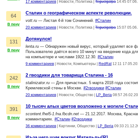
17 комментариев
|
Новости, Политика
|
Tegucigalpa
14:45 07.06
Сталин о географическом аспекте революции.
64
vott.ru
— Листая 4-й том Сочинений.
#Сталин
В пену
20 комментариев
|
Новости, Политика
|
Tegucigalpa
15:07 05.06
Дотянулся!
131
lenta.ru
— Обнаружен новый вирус, который удаляет все фа
В пену
Пользователю даётся всего 10 минут на введение кода дл
на компьютере и числами 1922.12.30.
#Сталин
9 комментариев
|
Новости, Компьютеры
|
RedRat
12:11 17.05.2
2 гвоздики для товарища Сталина - 16
242
stalinizator.ru
— Для причастных. 5 марта 2018 года состои
В пену
Кремлевской стены в Москве.
#2гвоздики
#Сталин
20 комментариев
|
Новости, Общество
|
LP_Beria
08:57 26.02.2
10 тысяч алых цветов возложено к могиле Стал
391
scontent.fhel5-1.fna.fbcdn.net
— 21.12.2017. Москва, Красна
В пену
комментариях.
#Сталин
#2гвоздики
36 комментариев
|
Картинки, Общество
|
LP_Beria
09:33 21.12.
Из-за чего шум вокруг Матильды[R]