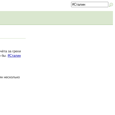
чёта за грехи
о бы.
#Сталин
ин несколько