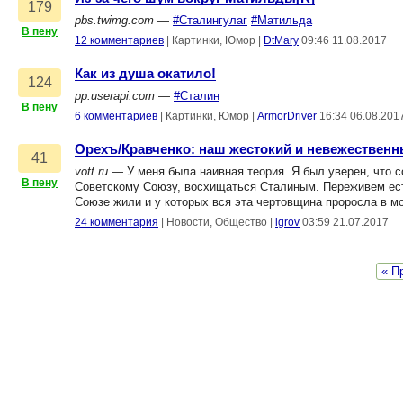
179
pbs.twimg.com
—
#Сталингулаг
#Матильда
В пену
12 комментариев
|
Картинки, Юмор
|
DtMary
09:46 11.08.2017
Как из душа окатило!
124
pp.userapi.com
—
#Сталин
В пену
6 комментариев
|
Картинки, Юмор
|
ArmorDriver
16:34 06.08.201
Орехъ/Кравченко: наш жестокий и невежествен
41
vott.ru
— У меня была наивная теория. Я был уверен, что 
В пену
Советскому Союзу, восхищаться Сталиным. Переживем есте
Союзе жили и у которых вся эта чертовщина проросла в м
24 комментария
|
Новости, Общество
|
igrov
03:59 21.07.2017
« П