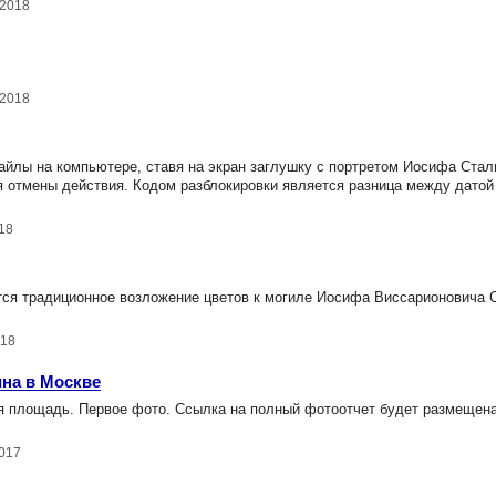
.2018
.2018
йлы на компьютере, ставя на экран заглушку с портретом Иосифа Стал
я отмены действия. Кодом разблокировки является разница между датой
018
тся традиционное возложение цветов к могиле Иосифа Виссарионовича 
018
ина в Москве
я площадь. Первое фото. Ссылка на полный фотоотчет будет размещена
2017