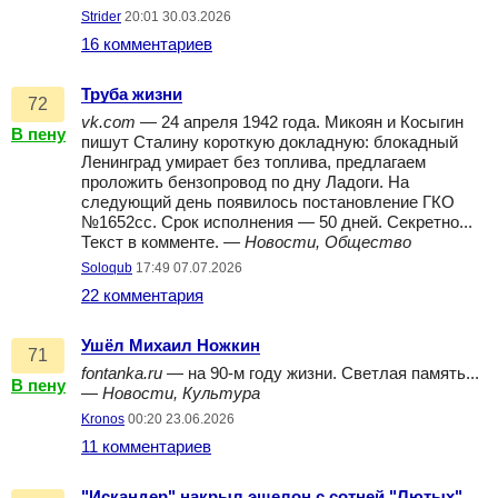
Strider
20:01 30.03.2026
16 комментариев
Труба жизни
72
vk.com
— 24 апреля 1942 года. Микоян и Косыгин
В пену
пишут Сталину короткую докладную: блокадный
Ленинград умирает без топлива, предлагаем
проложить бензопровод по дну Ладоги. На
следующий день появилось постановление ГКО
№1652сс. Срок исполнения — 50 дней. Секретно...
Текст в комменте. —
Новости, Общество
Soloqub
17:49 07.07.2026
22 комментария
Ушёл Михаил Ножкин
71
fontanka.ru
— на 90-м году жизни. Светлая память...
В пену
—
Новости, Культура
Kronos
00:20 23.06.2026
11 комментариев
"Искандер" накрыл эшелон с сотней "Лютых"