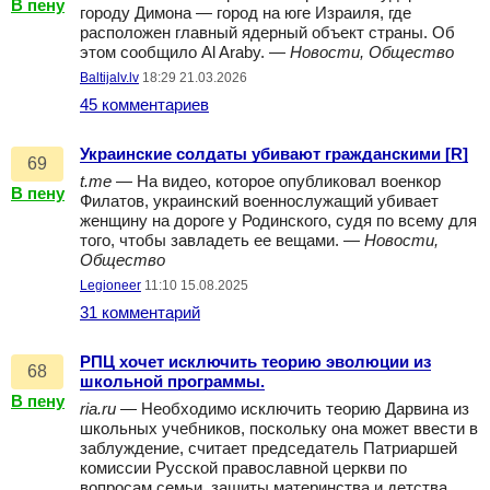
В пену
городу Димона — город на юге Израиля, где
расположен главный ядерный объект страны. Об
этом сообщило Al Araby. —
Новости, Общество
Baltijalv.lv
18:29 21.03.2026
45 комментариев
Украинские солдаты убивают гражданскими [R]
69
t.me
— На видео, которое опубликовал военкор
В пену
Филатов, украинский военнослужащий убивает
женщину на дороге у Родинского, судя по всему для
того, чтобы завладеть ее вещами. —
Новости,
Общество
Legioneer
11:10 15.08.2025
31 комментарий
РПЦ хочет исключить теорию эволюции из
68
школьной программы.
В пену
ria.ru
— Необходимо исключить теорию Дарвина из
школьных учебников, поскольку она может ввести в
заблуждение, считает председатель Патриаршей
комиссии Русской православной церкви по
вопросам семьи, защиты материнства и детства