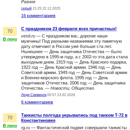
Разное
серый
15:25 22.12.2025
16 комментариев
С праздником 23 февраля всех причастных!
70
vesti.ru
— С праздником вас, дорогие наши
В пену
мужчины! Под разными названиями эту памятную
дату отмечают в России уже больше ста лет.
Нынешнее — День защитника Отечества — было
утверждено в 1995-м году, а с 2002-го эта дата стала
выходным днем. 1919 год — День Красного подарка.
1922 год — День Красной армии. 1946 год — День
Советской армии. 1949 год — День Советской армии
и Военно-морского флота. 1995 год — День
защитников Отечества. 2006 год — День защитника
Отечества. —
Новости, Общество
Леди Скиминок
00:57 23.02.2026
6 комментариев
Танкисты полгода укрывались под танком Т-72 в
70
Константиновке
В пену
rg.ru
— Фантастический подвиг совершили танкисты