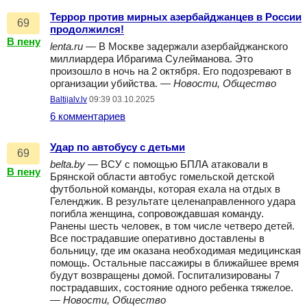
Террор против мирных азербайджанцев в России
69
продолжился!
В пену
lenta.ru
— В Москве задержали азербайджанского
миллиардера Ибрагима Сулейманова. Это
произошло в ночь на 2 октября. Его подозревают в
организации убийства. —
Новости, Общество
Baltijalv.lv
09:39 03.10.2025
6 комментариев
Удар по автобусу с детьми
69
belta.by
— ВСУ с помощью БПЛА атаковали в
В пену
Брянской области автобус гомельской детской
футбольной команды, которая ехала на отдых в
Геленджик. В результате целенаправленного удара
погибла женщина, сопровождавшая команду.
Ранены шесть человек, в том числе четверо детей.
Все пострадавшие оперативно доставлены в
больницу, где им оказана необходимая медицинская
помощь. Остальные пассажиры в ближайшее время
будут возвращены домой. Госпитализированы 7
пострадавших, состояние одного ребенка тяжелое.
—
Новости, Общество