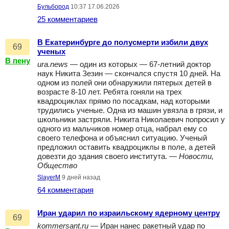
Бульбород
10:37 17.06.2026
25 комментариев
В Екатеринбурге до полусмерти избили двух
69
ученых
В пену
ura.news
— один из которых — 67-летний доктор
наук Никита Зезин — скончался спустя 10 дней. На
одном из полей они обнаружили пятерых детей в
возрасте 8-10 лет. Ребята гоняли на трех
квадроциклах прямо по посадкам, над которыми
трудились ученые. Одна из машин увязла в грязи, и
школьники застряли. Никита Николаевич попросил у
одного из мальчиков номер отца, набрал ему со
своего телефона и объяснил ситуацию. Ученый
предложил оставить квадроциклы в поле, а детей
довезти до здания своего института. —
Новости,
Общество
SlayerM
9 дней назад
64 комментария
Иран ударил по израильскому ядерному центру
69
kommersant.ru
— Иран нанес ракетный удар по