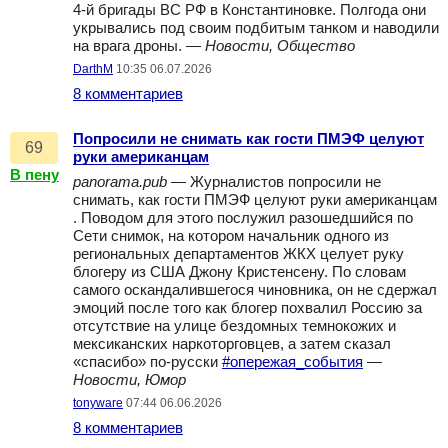
4-й бригады ВС РФ в Константиновке. Полгода они
укрывались под своим подбитым танком и наводили
на врага дроны. —
Новости, Общество
DarthM
10:35 06.07.2026
8 комментариев
Попросили не снимать как гости ПМЭФ целуют
69
руки американцам
В пену
panorama.pub
— Журналистов попросили не
снимать, как гости ПМЭФ целуют руки американцам
. Поводом для этого послужил разошедшийся по
Сети снимок, на котором начальник одного из
региональных департаментов ЖКХ целует руку
блогеру из США Джону Кристенсену. По словам
самого оскандалившегося чиновника, он не сдержал
эмоций после того как блогер похвалил Россию за
отсутствие на улице бездомных темнокожих и
мексиканских наркоторговцев, а затем сказал
«спасибо» по-русски
#опережая_события
—
Новости, Юмор
tonyware
07:44 06.06.2026
8 комментариев