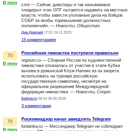
В пену
t.me
— Сейчас диаспоры и так называемые
«лидеры» этих ОПГ пытаются надавить на местные
власти, чтобы завести уголовные дела на бойцов
СОБР за якобы «превышение должностных
полномочий». —
Новости, Общество
Дим Димский
17:01 24.11.2025
15 комментариев
Российские гимнастки поступили правильно
70
regnum.ru
— Сборная России по художественной
В пену
гимнастике отказалась от участия в этапе Кубка
вызова в румынской Клуж-Напоке из-за запрета
использовать на турнире российскую
государственную символику, несмотря на
официальное разрешение Международной
федерации гимнастики. —
Новости, Спорт
Baltijalv.lv
08:14 26.06.2026
3 комментария
Роскомнадзор начал замедлять Telegram
70
fontanka.ru
— Мессенджер Telegram не соблюдает
В пену