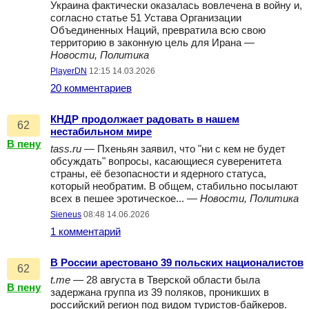
Украина фактически оказалась вовлечена в войну и,
согласно статье 51 Устава Организации
Объединенных Наций, превратила всю свою
территорию в законную цель для Ирана —
Новости, Политика
PlayerDN
12:15 14.03.2026
20 комментариев
КНДР продолжает радовать в нашем
62
нестабильном мире
В пену
tass.ru
— Пхеньян заявил, что "ни с кем не будет
обсуждать" вопросы, касающиеся суверенитета
страны, её безопасности и ядерного статуса,
который необратим. В общем, стабильно посылают
всех в пешее эротическое... —
Новости, Политика
Sieneus
08:48 14.06.2026
1 комментарий
В России арестовано 39 польских националистов
62
t.me
— 28 августа в Тверской области была
В пену
задержана группа из 39 поляков, проникших в
российский регион под видом туристов-байкеров.