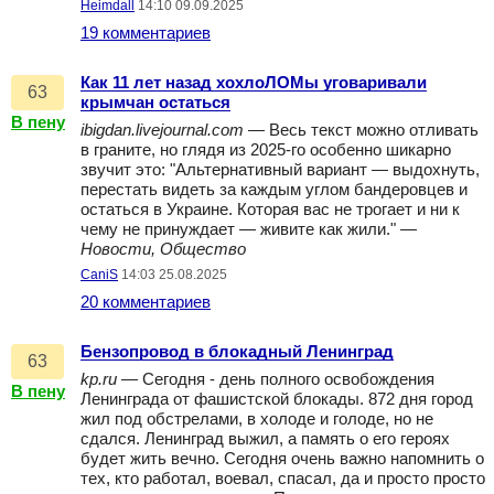
Heimdall
14:10 09.09.2025
19 комментариев
Как 11 лет назад хохлоЛОМы уговаривали
63
крымчан остаться
В пену
ibigdan.livejournal.com
— Весь текст можно отливать
в граните, но глядя из 2025-го особенно шикарно
звучит это: "Альтернативный вариант — выдохнуть,
перестать видеть за каждым углом бандеровцев и
остаться в Украине. Которая вас не трогает и ни к
чему не принуждает — живите как жили." —
Новости, Общество
CaniS
14:03 25.08.2025
20 комментариев
Бензопровод в блокадный Ленинград
63
kp.ru
— Сегодня - день полного освобождения
В пену
Ленинграда от фашистской блокады. 872 дня город
жил под обстрелами, в холоде и голоде, но не
сдался. Ленинград выжил, а память о его героях
будет жить вечно. Сегодня очень важно напомнить о
тех, кто работал, воевал, спасал, да и просто просто