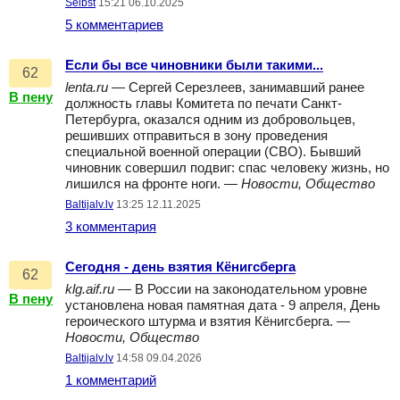
Selbst
15:21 06.10.2025
5 комментариев
Если бы все чиновники были такими...
62
lenta.ru
— Сергей Серезлеев, занимавший ранее
В пену
должность главы Комитета по печати Санкт-
Петербурга, оказался одним из добровольцев,
решивших отправиться в зону проведения
специальной военной операции (СВО). Бывший
чиновник совершил подвиг: спас человеку жизнь, но
лишился на фронте ноги. —
Новости, Общество
Baltijalv.lv
13:25 12.11.2025
3 комментария
Сегодня - день взятия Кёнигсберга
62
klg.aif.ru
— В России на законодательном уровне
В пену
установлена новая памятная дата - 9 апреля, День
героического штурма и взятия Кёнигсберга. —
Новости, Общество
Baltijalv.lv
14:58 09.04.2026
1 комментарий