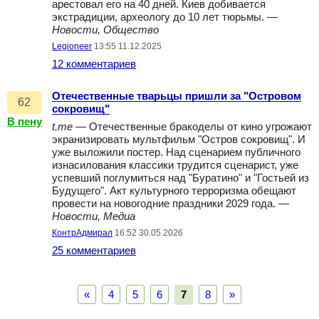
арестовал его на 40 дней. Киев добивается
экстрадиции, археологу до 10 лет тюрьмы. —
Новости, Общество
Legioneer
13:55 11.12.2025
12 комментариев
Отечественные тварьцы пришли за "Островом
62
сокровищ"
В пену
t.me
— Отечественные бракоделы от кино угрожают
экранизировать мультфильм "Остров сокровищ". И
уже выложили постер. Над сценарием публичного
изнасилования классики трудится сценарист, уже
успевший поглумиться над "Буратино" и "Гостьей из
Будущего". Акт культурного терроризма обещают
провести на новогодние праздники 2029 года. —
Новости, Медиа
КонтрАдмирал
16:52 30.05.2026
25 комментариев
«
4
5
6
7
8
»