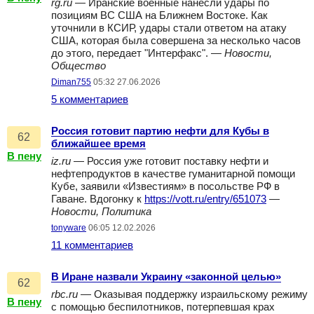
rg.ru
— Иранские военные нанесли удары по
позициям ВС США на Ближнем Востоке. Как
уточнили в КСИР, удары стали ответом на атаку
США, которая была совершена за несколько часов
до этого, передает "Интерфакс". —
Новости,
Общество
Diman755
05:32 27.06.2026
5 комментариев
Россия готовит партию нефти для Кубы в
62
ближайшее время
В пену
iz.ru
— Россия уже готовит поставку нефти и
нефтепродуктов в качестве гуманитарной помощи
Кубе, заявили «Известиям» в посольстве РФ в
Гаване. Вдогонку к
https://vott.ru/entry/651073
—
Новости, Политика
tonyware
06:05 12.02.2026
11 комментариев
В Иране назвали Украину «законной целью»
62
rbc.ru
— Оказывая поддержку израильскому режиму
В пену
с помощью беспилотников, потерпевшая крах