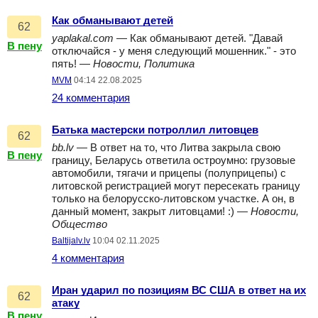
Как обманывают детей
62
yaplakal.com
— Как обманывают детей. "Давай
В пену
отключайся - у меня следующий мошенник." - это
пять! —
Новости, Политика
MVM
04:14 22.08.2025
24 комментария
Батька мастерски потроллил литовцев
62
bb.lv
— В ответ на то, что Литва закрыла свою
В пену
границу, Беларусь ответила остроумно: грузовые
автомобили, тягачи и прицепы (полуприцепы) с
литовской регистрацией могут пересекать границу
только на белорусско-литовском участке. А он, в
данный момент, закрыт литовцами! :) —
Новости,
Общество
Baltijalv.lv
10:04 02.11.2025
4 комментария
Иран ударил по позициям ВС США в ответ на их
62
атаку
В пену