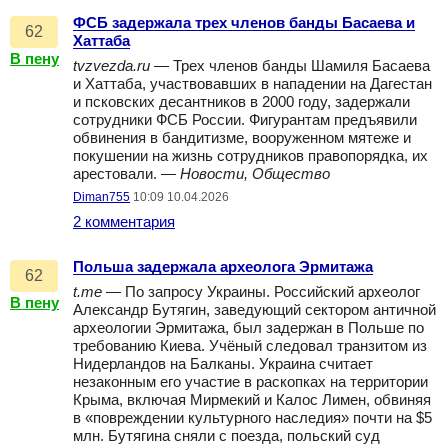
ФСБ задержала трех членов банды Басаева и
62
Хаттаба
В пену
tvzvezda.ru
— Трех членов банды Шамиля Басаева
и Хаттаба, участвовавших в нападении на Дагестан
и псковских десантников в 2000 году, задержали
сотрудники ФСБ России. Фигурантам предъявили
обвинения в бандитизме, вооруженном мятеже и
покушении на жизнь сотрудников правопорядка, их
арестовали. —
Новости, Общество
Diman755
10:09 10.04.2026
2 комментария
Польша задержала археолога Эрмитажа
62
t.me
— По запросу Украины. Российский археолог
В пену
Александр Бутягин, заведующий сектором античной
археологии Эрмитажа, был задержан в Польше по
требованию Киева. Учёный следовал транзитом из
Нидерландов на Балканы. Украина считает
незаконным его участие в раскопках на территории
Крыма, включая Мирмекий и Калос Лимен, обвиняя
в «повреждении культурного наследия» почти на $5
млн. Бутягина сняли с поезда, польский суд