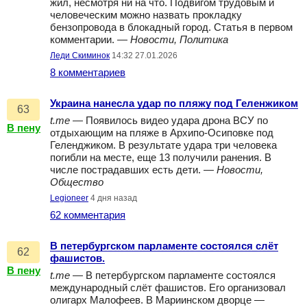
жил, несмотря ни на что. Подвигом трудовым и
человеческим можно назвать прокладку
бензопровода в блокадный город. Статья в первом
комментарии. —
Новости, Политика
Леди Скиминок
14:32 27.01.2026
8 комментариев
Украина нанесла удар по пляжу под Геленжиком
63
t.me
— Появилось видео удара дрона ВСУ по
В пену
отдыхающим на пляже в Архипо-Осиповке под
Геленджиком. В результате удара три человека
погибли на месте, еще 13 получили ранения. В
числе пострадавших есть дети. —
Новости,
Общество
Legioneer
4 дня назад
62 комментария
В петербургском парламенте состоялся слёт
62
фашистов.
В пену
t.me
— В петербургском парламенте состоялся
международный слёт фашистов. Его организовал
олигарх Малофеев. В Мариинском дворце —