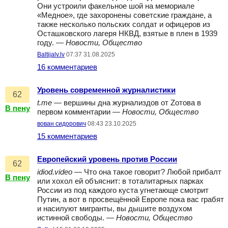
Они устроили факельное шой на мемориале
«Медное», где захоронены советские граждане, а
также несколько польских солдат и офицеров из
Осташковского лагеря НКВД, взятые в плен в 1939
году. —
Новости, Общество
Baltijalv.lv
07:37 31.08.2025
16 комментариев
Уровень современной журналистики
62
t.me
— вершины дна журнализдов от Zотова в
В пену
первом комментарии —
Новости, Общество
вован сидорович
08:43 23.10.2025
15 комментариев
Европейский уровень против России
62
idiod.video
— Что она такое говорит? Любой прибалт
В пену
или хохол ей объяснит: в тоталитарных парках
России из под каждого куста угнетающе смотрит
Путин, а вот в просвещённой Европе пока вас грабят
и насилуют мигранты, вы дышите воздухом
истинной свободы. —
Новости, Общество