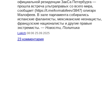
официальной резиденции ЗакСа Петербурга —
прошла встреча ультраправых со всего мира,
сообщает (https://t.me/kvmalofeev/3847) олигарх
Малофеев. В зале парламента собирались
испанские фалангисты, мексиканские неонацисты,
французские националисты и другие правые
экстремисты. —
Новости, Политика
Lukich
08:06 25.09.2025
23 комментария