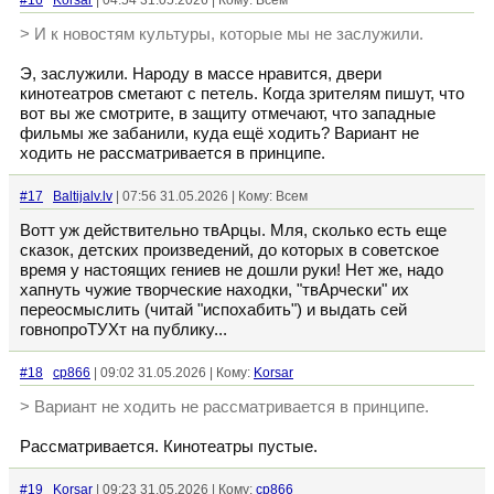
#16
Korsar
| 04:54 31.05.2026 | Кому: Всем
> И к новостям культуры, которые мы не заслужили.
Э, заслужили. Народу в массе нравится, двери
кинотеатров сметают с петель. Когда зрителям пишут, что
вот вы же смотрите, в защиту отмечают, что западные
фильмы же забанили, куда ещё ходить? Вариант не
ходить не рассматривается в принципе.
#17
Baltijalv.lv
| 07:56 31.05.2026 | Кому: Всем
Вотт уж действительно твАрцы. Мля, сколько есть еще
сказок, детских произведений, до которых в советское
время у настоящих гениев не дошли руки! Нет же, надо
хапнуть чужие творческие находки, "твАрчески" их
переосмыслить (читай "испохабить") и выдать сей
говнопроТУХт на публику...
#18
cp866
| 09:02 31.05.2026 | Кому:
Korsar
> Вариант не ходить не рассматривается в принципе.
Рассматривается. Кинотеатры пустые.
#19
Korsar
| 09:23 31.05.2026 | Кому:
cp866