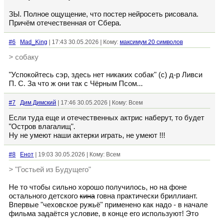
ЗЫ. Полное ощущение, что постер нейросеть рисовала.
Причём отечественная от Сбера.
#6
Mad_King
| 17:43 30.05.2026 | Кому:
максимум 20 символов
> собаку
"Успокойтесь сэр, здесь нет никаких собак" (с) д-р Ливси
П. С. За что ж они так с Чёрным Псом...
#7
Дим Димский
| 17:46 30.05.2026 | Кому: Всем
Если туда еще и отечественных актрис наберут, то будет
"Остров влагалищ".
Ну не умеют наши актерки играть, не умеют !!!
#8
Енот
| 19:03 30.05.2026 | Кому: Всем
> "Гостьей из Будущего"
Не то чтобы сильно хорошо получилось, но на фоне
остального детского
кина
говна практически бриллиант.
Впервые "чеховское ружьё" применено как надо - в начале
фильма задаётся условие, в конце его используют! Это