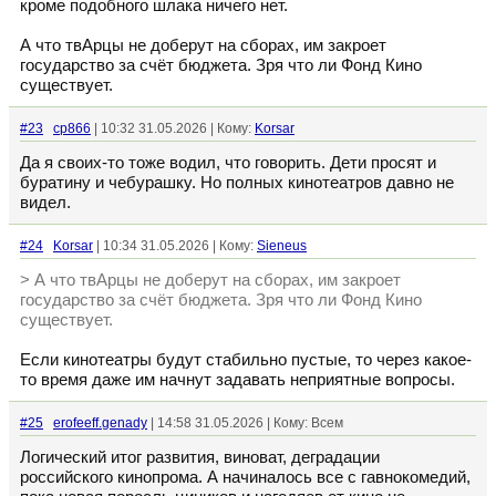
кроме подобного шлака ничего нет.
А что твАрцы не доберут на сборах, им закроет
государство за счёт бюджета. Зря что ли Фонд Кино
существует.
#23
cp866
| 10:32 31.05.2026 | Кому:
Korsar
Да я своих-то тоже водил, что говорить. Дети просят и
буратину и чебурашку. Но полных кинотеатров давно не
видел.
#24
Korsar
| 10:34 31.05.2026 | Кому:
Sieneus
> А что твАрцы не доберут на сборах, им закроет
государство за счёт бюджета. Зря что ли Фонд Кино
существует.
Если кинотеатры будут стабильно пустые, то через какое-
то время даже им начнут задавать неприятные вопросы.
#25
erofeeff.genady
| 14:58 31.05.2026 | Кому: Всем
Логический итог развития, виноват, деградации
российского кинопрома. А начиналось все с гавнокомедий,