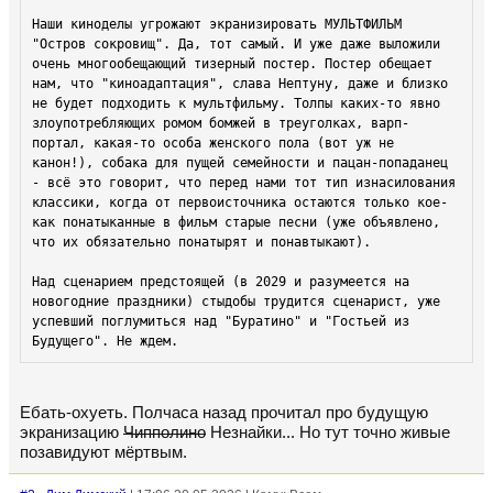
Наши киноделы угрожают экранизировать МУЛЬТФИЛЬМ 
"Остров сокровищ". Да, тот самый. И уже даже выложили 
очень многообещающий тизерный постер. Постер обещает 
нам, что "киноадаптация", слава Нептуну, даже и близко 
не будет подходить к мультфильму. Толпы каких-то явно 
злоупотребляющих ромом бомжей в треуголках, варп-
портал, какая-то особа женского пола (вот уж не 
канон!), собака для пущей семейности и пацан-попаданец 
- всё это говорит, что перед нами тот тип изнасилования 
классики, когда от первоисточника остаются только кое-
как понатыканные в фильм старые песни (уже объявлено, 
что их обязательно понатырят и понавтыкают).

Над сценарием предстоящей (в 2029 и разумеется на 
новогодние праздники) стыдобы трудится сценарист, уже 
успевший поглумиться над "Буратино" и "Гостьей из 
Будущего". Не ждем.
Ебать-охуеть. Полчаса назад прочитал про будущую
экранизацию
Чипполино
Незнайки... Но тут точно живые
позавидуют мёртвым.