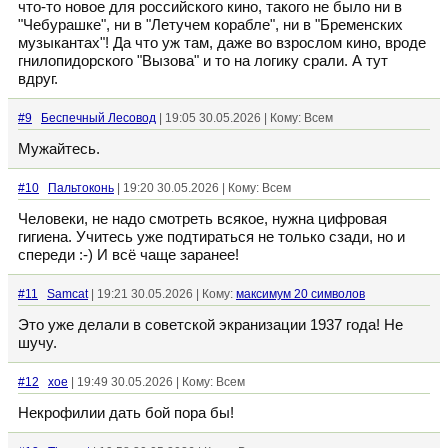
что-то новое для российского кино, такого не было ни в
"Чебурашке", ни в "Летучем корабле", ни в "Бременских
музыкантах"! Да что уж там, даже во взрослом кино, вроде
гнилопидорского "Вызова" и то на логику срали. А тут
вдруг.
#9
Беспечный Лесовод
| 19:05 30.05.2026 | Кому: Всем
Мужайтесь.
#10
Пальтоконь
| 19:20 30.05.2026 | Кому: Всем
Человеки, не надо смотреть всякое, нужна цифровая
гигиена. Учитесь уже подтираться не только сзади, но и
спереди :-) И всё чаще заранее!
#11
Samcat
| 19:21 30.05.2026 | Кому:
максимум 20 символов
Это уже делали в советской экранизации 1937 года! Не
шучу.
#12
xoe
| 19:49 30.05.2026 | Кому: Всем
Некрофилии дать бой пора бы!