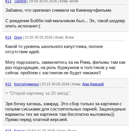
#13
Tierprot
| 19:58 30.05.2026 | Кому: Всем
Забавно, что оригинал снимали на Киевнаучфильме.
С рождения Бобби пай-мальчиком был... Эх, такой шедевр
опять испоганят:(
#14
Grog
| 22:50 30.05.2026 | Кому: Всем
Какой то уровень школьного капустника, полное
отсутствие идей.
Могу подсказать, замахнитесь ка на Рома, фильмы там как
раз подходящие, на роль буржуинов и толстяков у нас
сейчас проблем с кастингом не будет никаких!!
#15
КонтрАдмирал
| 23:15 30.05.2026 | Кому:
Дим Димский
> "Открой картинку за 20 звёзд",
Зря бочку катишь, камрад. Это сбор только за картинки с
голыми сиськами для состоятельных парней. Зацензурные
варианты тех же картинок там бесплатно выложены))
Прямо перед платной версией.