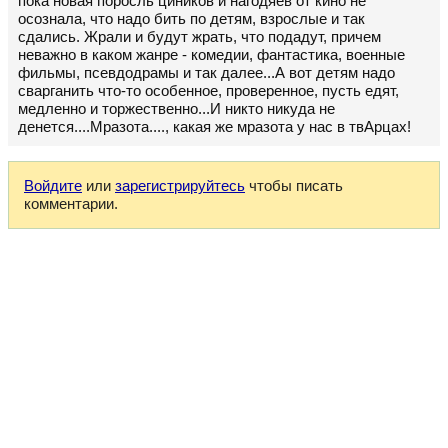
пока новая поросль циников и нагодяев от кино не
осознала, что надо бить по детям, взрослые и так
сдались. Жрали и будут жрать, что подадут, причем
неважно в каком жанре - комедии, фантастика, военные
фильмы, псевдодрамы и так далее...А вот детям надо
сварганить что-то особенное, проверенное, пусть едят,
медленно и торжественно...И никто никуда не
денется....Мразота...., какая же мразота у нас в твАрцах!
Войдите
или
зарегистрируйтесь
чтобы писать
комментарии.