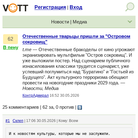
Регистрация
Вход
|
Новости | Медиа
Отечественные тварьцы пришли за "Островом
62
сокровищ"
В пену
t.me
— Отечественные бракоделы от кино угрожают
экранизировать мультфильм "Остров сокровищ". И
уже выложили постер. Над сценарием публичного
изнасилования классики трудится сценарист, уже
успевший поглумиться над "Буратино" и "Гостьей из
Будущего". Акт культурного терроризма обещают
провести на новогодние праздники 2029 года. —
Новости, Медиа
КонтрАдмирал
16:52 30.05.2026
25 комментариев | 62 за, 0 против
|
#1
Склеп
| 17:06 30.05.2026 | Кому: Всем
И к новостям культуры, которые мы не заслужили.
