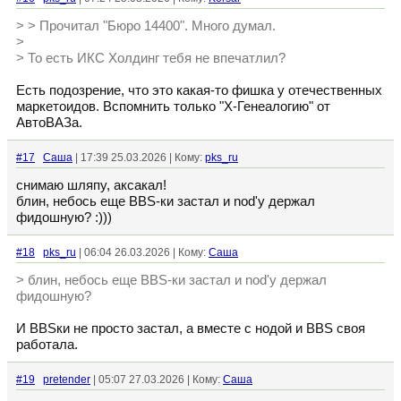
> > Прочитал "Бюро 14400". Много думал.
>
> То есть ИКС Холдинг тебя не впечатлил?
Есть подозрение, что это какая-то фишка у отечественных
маркетоидов. Вспомнить только "Х-Генеалогию" от
АвтоВАЗа.
#17
Cаша
| 17:39 25.03.2026 | Кому:
pks_ru
снимаю шляпу, аксакал!
блин, небось еще BBS-ки застал и nod'у держал
фидошную? :)))
#18
pks_ru
| 06:04 26.03.2026 | Кому:
Cаша
> блин, небось еще BBS-ки застал и nod'у держал
фидошную?
И BBSки не просто застал, а вместе с нодой и BBS своя
работала.
#19
pretender
| 05:07 27.03.2026 | Кому:
Cаша