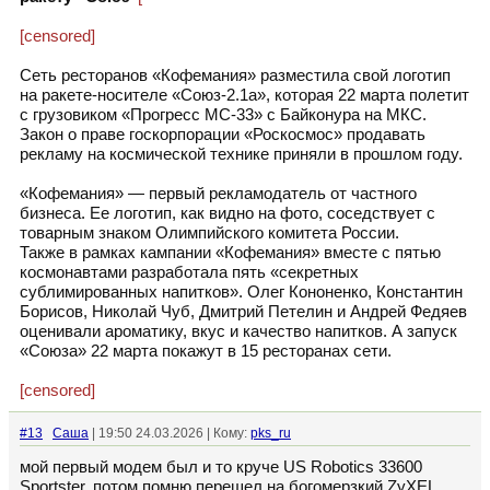
[censored]
Сеть ресторанов «Кофемания» разместила свой логотип
на ракете-носителе «Союз-2.1а», которая 22 марта полетит
с грузовиком «Прогресс МС-33» с Байконура на МКС.
Закон о праве госкорпорации «Роскосмос» продавать
рекламу на космической технике приняли в прошлом году.
«Кофемания» — первый рекламодатель от частного
бизнеса. Ее логотип, как видно на фото, соседствует с
товарным знаком Олимпийского комитета России.
Также в рамках кампании «Кофемания» вместе с пятью
космонавтами разработала пять «секретных
сублимированных напитков». Олег Кононенко, Константин
Борисов, Николай Чуб, Дмитрий Петелин и Андрей Федяев
оценивали ароматику, вкус и качество напитков. А запуск
«Союза» 22 марта покажут в 15 ресторанах сети.
[censored]
#13
Cаша
| 19:50 24.03.2026 | Кому:
pks_ru
мой первый модем был и то круче US Robotics 33600
Sportster, потом помню перешел на богомерзкий ZyXEL