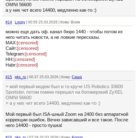
OMNI 56600
а у них чет всего 14400, медленно как-то :)
#14
Loopy
| 00:55 25.03.2026 | Кому: Всем
можно еще дать оф. канал бюро 1440 - чтобы потом из
него читать новости, а не ловкие пересказы.
MAX:
[censored]
Сайт:
[censored]
Telegram:
[censored]
HH:
[censored]
Habr:
[censored]
#15
pks_ru
| 06:37 25.03.2026 | Кому:
Cаша
> мой первый модем был и то круче US Robotics 33600
Sportster, потом помню перешел на богомерзкий ZyXEL
OMNI 56600
> а у них чет всего 14400, медленно как-то :)
Мой первый был ISA-шный Zoom на 2400 без аппаратной
коррекции ошибок. Вечно зависавший и все такое. После
него 14400 - просто пушка!
#16
pks_ru
| 07:24 25.03.2026 | Кому:
Korsar