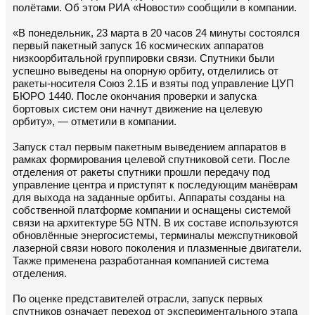
полётами. Об этом РИА «Новости» сообщили в компании.
«В понедельник, 23 марта в 20 часов 24 минуты состоялся
первый пакетный запуск 16 космических аппаратов
низкоорбитальной группировки связи. Спутники были
успешно выведены на опорную орбиту, отделились от
ракеты-носителя Союз 2.1Б и взяты под управление ЦУП
БЮРО 1440. После окончания проверки и запуска
бортовых систем они начнут движение на целевую
орбиту», — отметили в компании.
Запуск стал первым пакетным выведением аппаратов в
рамках формирования целевой спутниковой сети. После
отделения от ракеты спутники прошли передачу под
управление центра и приступят к последующим манёврам
для выхода на заданные орбиты. Аппараты созданы на
собственной платформе компании и оснащены системой
связи на архитектуре 5G NTN. В их составе используются
обновлённые энергосистемы, терминалы межспутниковой
лазерной связи нового поколения и плазменные двигатели.
Также применена разработанная компанией система
отделения.
По оценке представителей отрасли, запуск первых
спутников означает переход от экспериментального этапа