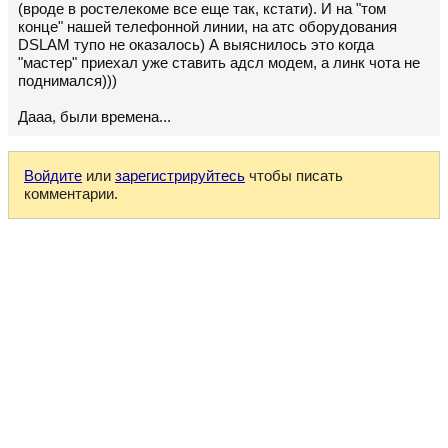
(вроде в ростелекоме все еще так, кстати). И на "том
конце" нашей телефонной линии, на атс оборудования
DSLAM тупо не оказалось) А выяснилось это когда
"мастер" приехал уже ставить адсл модем, а линк чота не
поднимался)))
Дааа, были времена...
Войдите
или
зарегистрируйтесь
чтобы писать
комментарии.