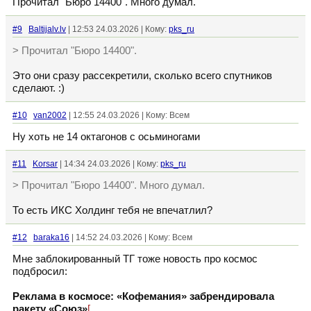
Прочитал "Бюро 14400". Много думал.
#9
Baltijalv.lv
| 12:53 24.03.2026 | Кому:
pks_ru
> Прочитал "Бюро 14400".
Это они сразу рассекретили, сколько всего спутников
сделают. :)
#10
van2002
| 12:55 24.03.2026 | Кому: Всем
Ну хоть не 14 октагонов с осьминогами
#11
Korsar
| 14:34 24.03.2026 | Кому:
pks_ru
> Прочитал "Бюро 14400". Много думал.
То есть ИКС Холдинг тебя не впечатлил?
#12
baraka16
| 14:52 24.03.2026 | Кому: Всем
Мне заблокированный ТГ тоже новость про космос
подбросил:
Реклама в космосе: «Кофемания» забрендировала
ракету «Союз»
[