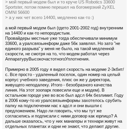
> мой первый модем был и то круче US Robotics 33600
Sportster, потом помню перешел на богомерзкий ZyXEL
OMNI 56600
> а у них чет всего 14400, медленно как-то :)
а мой первый модем был (гдето 2001-2002 год) внутренним
на 14400 и как-то непородистым.
Провайдеры местные уже тогда обеспечивали минимум
33600, а уралсвязьинформ даже 56к заявлял. Но зато "не
единого разрыва" у меня не было, на такой медленной
скорости, не смотря на то, что модем работал через
АппаратуруВысокочастотногоУплотнения.
Примерно в 2005 году я видел скорость на модеме 2-3кбит/
с. Все просто - удаленный поселок, один номер на целый
корпус учебного заведения, плюс он же у директора,
живущего неподалеку. Итого - безобразного качества
линия. На этот зоопарк повесили еще и модем). В
остальном городе уже во всю был адсл 64к безлимит. Году
в 2006 кому-то из уралсвязьинформы захотелось срубить
палку на подключении нас к адсл и они вышли с
предложением. Надо ли говорить, что мы тут же
согласились и подписали с ними договор как юрлицо? А
дальше оказалось, что у них манагеры и технари живут на
отдельных планетах и одни не знают, что делают другие.