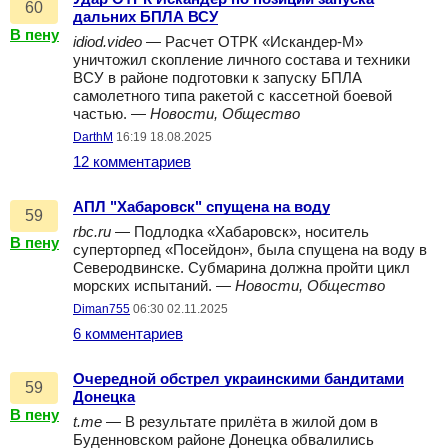
60
дальних БПЛА ВСУ
В пену
idiod.video
— Расчет ОТРК «Искандер-М»
уничтожил скопление личного состава и техники
ВСУ в районе подготовки к запуску БПЛА
самолетного типа ракетой с кассетной боевой
частью. —
Новости, Общество
DarthM
16:19 18.08.2025
12 комментариев
АПЛ "Хабаровск" спущена на воду
59
rbc.ru
— Подлодка «Хабаровск», носитель
В пену
суперторпед «Посейдон», была спущена на воду в
Северодвинске. Субмарина должна пройти цикл
морских испытаний. —
Новости, Общество
Diman755
06:30 02.11.2025
6 комментариев
Очередной обстрел украинскими бандитами
59
Донецка
В пену
t.me
— В результате прилёта в жилой дом в
Буденновском районе Донецка обвалились