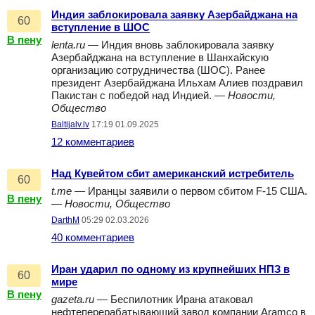
Индия заблокировала заявку Азербайджана на
60
вступление в ШОС
В пену
lenta.ru
— Индия вновь заблокировала заявку
Азербайджана на вступление в Шанхайскую
организацию сотрудничества (ШОС). Ранее
президент Азербайджана Ильхам Алиев поздравил
Пакистан с победой над Индией. —
Новости,
Общество
Baltijalv.lv
17:19 01.09.2025
12 комментариев
Над Кувейтом сбит американский истребитель
60
t.me
— Иранцы заявили о первом сбитом F-15 США.
В пену
—
Новости, Общество
DarthM
05:29 02.03.2026
40 комментариев
Иран ударил по одному из крупнейших НПЗ в
60
мире
В пену
gazeta.ru
— Беспилотник Ирана атаковал
нефтеперерабатывающий завод компании Aramco в