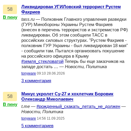
Ликвидирован УГИЛовский террорист Рустем
58
Фахриев
В пену
tass.ru
— Полковник Главного управления разведки
(ГУР) Минобороны Украины Рустем Фахриев
(внесен в перечень террористов и экстремистов РФ)
ликвидирован. Об этом сообщили ТАСС в
российских силовых структурах. "Рустем Фахриев -
полковник ГУР Украины - был ликвидирован 18 мая"
- сообщили там. Пытался организовать покушение
на российского офицера в Крыму
#земля_стекловатой
Теперь бы еще заказчиков на
западе достать … —
Новости, Политика
tonyware
09:10 28.06.2026
3 комментария
Минус укролет Су-27 и хохлетчик Боровик
58
Олександр Миколаевич
В пену
t.me
—
#рожденный_скакать_летать_не_должен
—
Новости, Политика
tonyware
14:56 11.09.2025
5 комментариев