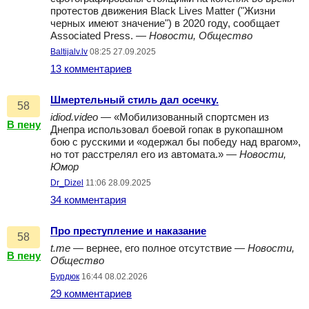
протестов движения Black Lives Matter ("Жизни
черных имеют значение") в 2020 году, сообщает
Associated Press. —
Новости, Общество
Baltijalv.lv
08:25 27.09.2025
13 комментариев
Шмертельный стиль дал осечку.
58
idiod.video
— «Мобилизованный спортсмен из
В пену
Днепра использовал боевой гопак в рукопашном
бою с русскими и «одержал бы победу над врагом»,
но тот расстрелял его из автомата.» —
Новости,
Юмор
Dr_Dizel
11:06 28.09.2025
34 комментария
Про преступление и наказание
58
t.me
— вернее, его полное отсутствие —
Новости,
В пену
Общество
Бурдюк
16:44 08.02.2026
29 комментариев