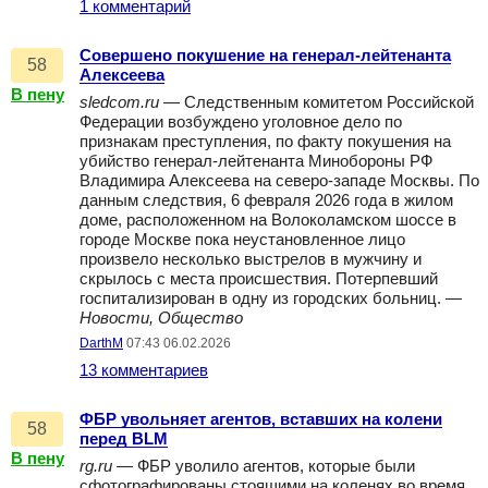
1 комментарий
Совершено покушение на генерал-лейтенанта
58
Алексеева
В пену
sledcom.ru
— Следственным комитетом Российской
Федерации возбуждено уголовное дело по
признакам преступления, по факту покушения на
убийство генерал-лейтенанта Минобороны РФ
Владимира Алексеева на северо-западе Москвы. По
данным следствия, 6 февраля 2026 года в жилом
доме, расположенном на Волоколамском шоссе в
городе Москве пока неустановленное лицо
произвело несколько выстрелов в мужчину и
скрылось с места происшествия. Потерпевший
госпитализирован в одну из городских больниц. —
Новости, Общество
DarthM
07:43 06.02.2026
13 комментариев
ФБР увольняет агентов, вставших на колени
58
перед BLM
В пену
rg.ru
— ФБР уволило агентов, которые были
сфотографированы стоящими на коленях во время