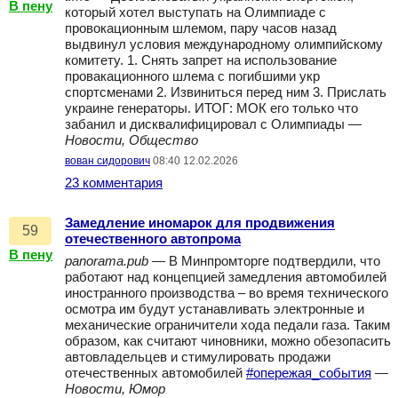
В пену
который хотел выступать на Олимпиаде с
провокационным шлемом, пару часов назад
выдвинул условия международному олимпийскому
комитету. 1. Снять запрет на использование
провакационного шлема с погибшими укр
спортсменами 2. Извиниться перед ним 3. Прислать
украине генераторы. ИТОГ: МОК его только что
забанил и дисквалифицировал с Олимпиады —
Новости, Общество
вован сидорович
08:40 12.02.2026
23 комментария
Замедление иномарок для продвижения
59
отечественного автопрома
В пену
panorama.pub
— В Минпромторге подтвердили, что
работают над концепцией замедления автомобилей
иностранного производства – во время технического
осмотра им будут устанавливать электронные и
механические ограничители хода педали газа. Таким
образом, как считают чиновники, можно обезопасить
автовладельцев и стимулировать продажи
отечественных автомобилей
#опережая_события
—
Новости, Юмор