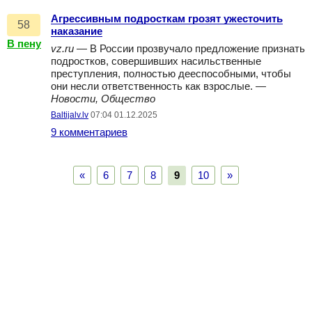
Агрессивным подросткам грозят ужесточить
58
наказание
В пену
vz.ru
— В России прозвучало предложение признать
подростков, совершивших насильственные
преступления, полностью дееспособными, чтобы
они несли ответственность как взрослые. —
Новости, Общество
Baltijalv.lv
07:04 01.12.2025
9 комментариев
«
6
7
8
9
10
»