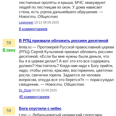
лестничные пролёты и крыша. МЧС эвакуируют
людей по лестницам из окон. У дома нависает
стена, есть угроза дальнейшего обрушения. —
Новости, Общество
Legioneer
19:12 09.09.2025
8 комментариев
В РПЦ призвали обложить россиян десятиной
59
lenta.ru
— Протоиерей Русской православной церкви
В пену
(РПЦ) Сергей Кульпинов призвал обложить россиян
десятиной. «Если бы мне нужны были деньги, что
бы я в церкви делал? А вот это кто все содержать
должен? Настоятель? Когда нам надо к Богу прийти,
надо, чтобы уютно, красиво, восторженно, цветочки
росли, свечечки горели. Задается ли человек
вопросом, откуда все это берется?» — порассуждал
священник. —
Новости, Общество
Dr_Dizel
03:30 10.09.2025
40 комментариев
Бога спустили с небес
59
t.me
— Дебильноватый украинский спортсмен,