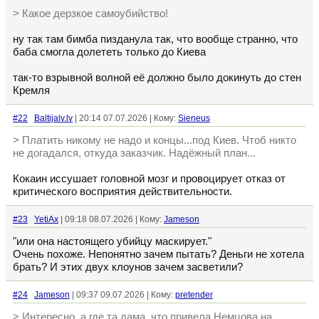
> Какое дерзкое самоубийство!
ну так там бимба пизданула так, что вообще странно, что
баба смогла долететь только до Киева
так-то взрывной волной её должно было докинуть до стен
Кремля
#22
Baltijalv.lv
| 20:14 07.07.2026 | Кому:
Sieneus
> Платить никому не надо и концы...под Киев. Чтоб никто
не догадался, откуда заказчик. Надёжный план...
Кокаин иссушает головной мозг и провоцирует отказ от
критического восприятия действительности.
#23
YetiAx
| 09:18 08.07.2026 | Кому:
Jameson
"или она настоящего убийцу маскирует."
Очень похоже. Непонятно зачем пытать? Деньги не хотела
брать? И этих двух клоунов зачем засветили?
#24
Jameson
| 09:37 09.07.2026 | Кому:
pretender
> Интересно, а где та дама, что привела Немцова на