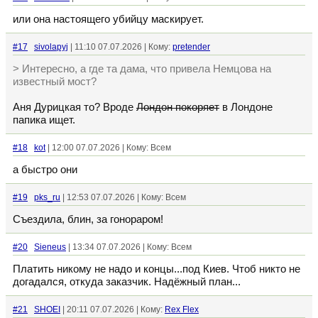
или она настоящего убийцу маскирует.
#17
sivolapyj
| 11:10 07.07.2026 | Кому:
pretender
> Интересно, а где та дама, что привела Немцова на
известный мост?
Аня Дурицкая то? Вроде
Лондон покоряет
в Лондоне
папика ищет.
#18
kot
| 12:00 07.07.2026 | Кому: Всем
а быстро они
#19
pks_ru
| 12:53 07.07.2026 | Кому: Всем
Съездила, блин, за гонораром!
#20
Sieneus
| 13:34 07.07.2026 | Кому: Всем
Платить никому не надо и концы...под Киев. Чтоб никто не
догадался, откуда заказчик. Надёжный план...
#21
SHOEI
| 20:11 07.07.2026 | Кому:
Rex Flex