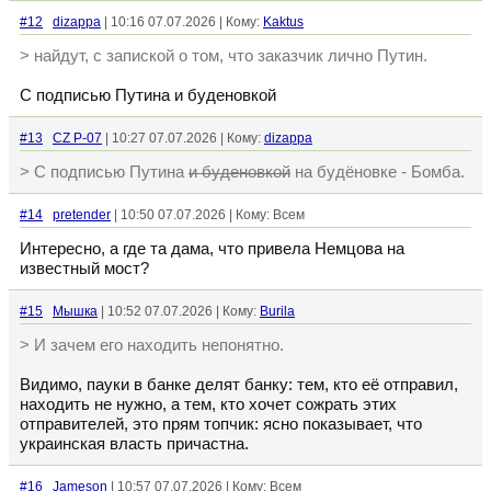
#12
dizappa
| 10:16 07.07.2026 | Кому:
Kaktus
> найдут, с запиской о том, что заказчик лично Путин.
С подписью Путина и буденовкой
#13
CZ P-07
| 10:27 07.07.2026 | Кому:
dizappa
> С подписью Путина
и буденовкой
на будёновке - Бомба.
#14
pretender
| 10:50 07.07.2026 | Кому: Всем
Интересно, а где та дама, что привела Немцова на
известный мост?
#15
Мышка
| 10:52 07.07.2026 | Кому:
Burila
> И зачем его находить непонятно.
Видимо, пауки в банке делят банку: тем, кто её отправил,
находить не нужно, а тем, кто хочет сожрать этих
отправителей, это прям топчик: ясно показывает, что
украинская власть причастна.
#16
Jameson
| 10:57 07.07.2026 | Кому: Всем