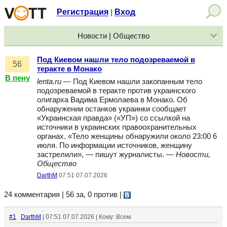
Регистрация
Вход
|
Новости | Общество
Под Киевом нашли тело подозреваемой в
56
теракте в Монако
В пену
lenta.ru
— Под Киевом нашли закопанным тело
подозреваемой в теракте против украинского
олигарха Вадима Ермолаева в Монако. Об
обнаружении останков украинки сообщает
«Украинская правда» («УП») со ссылкой на
источники в украинских правоохранительных
органах. «Тело женщины обнаружили около 23:00 6
июля. По информации источников, женщину
застрелили», — пишут журналисты. —
Новости,
Общество
DarthM
07:51 07.07.2026
24 комментария | 56 за, 0 против
|
#1
DarthM
| 07:51 07.07.2026 | Кому: Всем