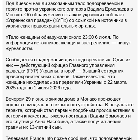
Под Киевом нашли закопанным тело подозреваемой в
теракте против украинского олигарха Вадима Ермолаева в
Монако. Об обнаружении останков украинки сообщает
«Украинская правда» («УП») со ссылкой на источники в
украинских правоохранительных органах.
«Тело женщины обнаружили около 23:00 6 июля. По
информации источников, женщину застрелили», — пишут
журналисты.
Сообщается о задержании двух подозреваемых. Один из
них — действующий офицер Главного управления
разведки (ГУР) Украины, второй — бывший сотрудник
правоохранительных органов. Также известно, что
женщина находилась за пределами Украины с 22 марта
2025 года по 1 июля 2026 года.
Вечером 29 июня, в жилом доме в Монако произошел
подрыв самодельного взрывного устройства. В результате
теракта, который стал первым подобным происшествием в
истории княжества, тяжело пострадал Вадим Ермолаев и
его спутница Анна Насобина, а также получил легкие
травмы их 13-летний сын.
Телеканал France Info позже сообщил, что подозреваемой