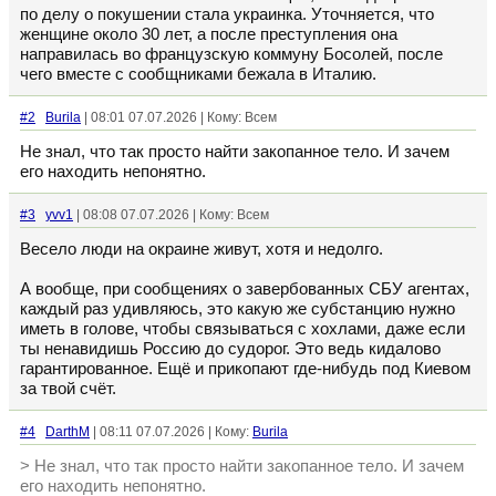
по делу о покушении стала украинка. Уточняется, что
женщине около 30 лет, а после преступления она
направилась во французскую коммуну Босолей, после
чего вместе с сообщниками бежала в Италию.
#2
Burila
| 08:01 07.07.2026 | Кому: Всем
Не знал, что так просто найти закопанное тело. И зачем
его находить непонятно.
#3
yvv1
| 08:08 07.07.2026 | Кому: Всем
Весело люди на окраине живут, хотя и недолго.
А вообще, при сообщениях о завербованных СБУ агентах,
каждый раз удивляюсь, это какую же субстанцию нужно
иметь в голове, чтобы связываться с хохлами, даже если
ты ненавидишь Россию до судорог. Это ведь кидалово
гарантированное. Ещё и прикопают где-нибудь под Киевом
за твой счёт.
#4
DarthM
| 08:11 07.07.2026 | Кому:
Burila
> Не знал, что так просто найти закопанное тело. И зачем
его находить непонятно.