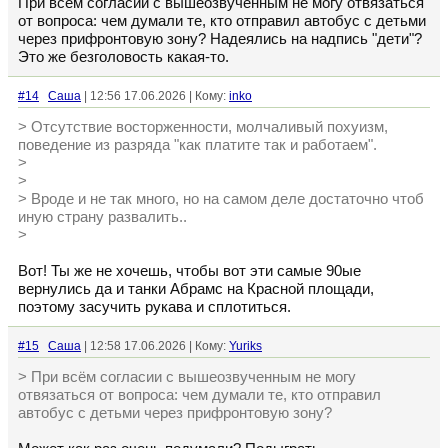
При всём согласии с вышеозвученным не могу отвязаться
от вопроса: чем думали те, кто отправил автобус с детьми
через прифронтовую зону? Надеялись на надпись "дети"?
Это же безголовость какая-то.
#14
Cаша
| 12:56 17.06.2026 | Кому:
inko
> Отсутствие восторженности, молчаливый похуизм,
поведение из разряда "как платите так и работаем".
>
>
> Вроде и не так много, но на самом деле достаточно чтоб
иную страну развалить..
>
Вот! Ты же не хочешь, чтобы вот эти самые 90ые
вернулись да и танки Абрамс на Красной площади,
поэтому засучить рукава и сплотиться.
#15
Cаша
| 12:58 17.06.2026 | Кому:
Yuriks
> При всём согласии с вышеозвученным не могу
отвязаться от вопроса: чем думали те, кто отправил
автобус с детьми через прифронтовую зону?