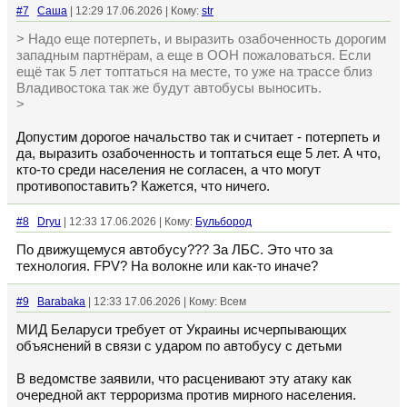
#7
Cаша
| 12:29 17.06.2026 | Кому:
str
> Надо еще потерпеть, и выразить озабоченность дорогим
западным партнёрам, а еще в ООН пожаловаться. Если
ещё так 5 лет топтаться на месте, то уже на трассе близ
Владивостока так же будут автобусы выносить.
>
Допустим дорогое начальство так и считает - потерпеть и
да, выразить озабоченность и топтаться еще 5 лет. А что,
кто-то среди населения не согласен, а что могут
противопоставить? Кажется, что ничего.
#8
Dryu
| 12:33 17.06.2026 | Кому:
Бульбород
По движущемуся автобусу??? За ЛБС. Это что за
технология. FPV? На волокне или как-то иначе?
#9
Barabaka
| 12:33 17.06.2026 | Кому: Всем
МИД Беларуси требует от Украины исчерпывающих
объяснений в связи с ударом по автобусу с детьми
В ведомстве заявили, что расценивают эту атаку как
очередной акт терроризма против мирного населения.