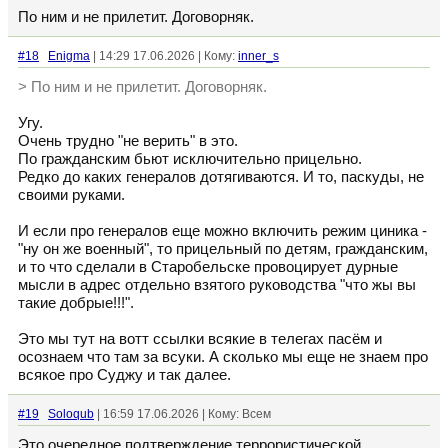
По ним и не прилетит. Договорняк.
#18
Enigma
| 14:29 17.06.2026 | Кому:
inner_s
> По ним и не прилетит. Договорняк.
Угу.
Очень трудно "не верить" в это.
По гражданским бьют исключительно прицельно.
Редко до каких генералов дотягиваются. И то, паскуды, не
своими руками.
И если про генералов еще можно включить режим циника -
"ну он же военный", то прицельный по детям, гражданским,
и то что сделали в Старобельске провоцирует дурные
мысли в адрес отдельно взятого руководства "что жы вы
такие добрые!!!".
Это мы тут на вотт ссылки всякие в телегах пасём и
осознаем что там за всуки. А сколько мы еще не знаем про
всякое про Суджу и так далее.
#19
Soloqub
| 16:59 17.06.2026 | Кому: Всем
Это очередное подтверждение террористической