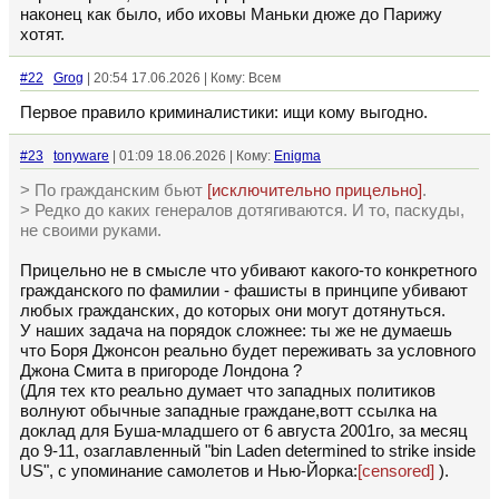
наконец как было, ибо иховы Маньки дюже до Парижу
хотят.
#22
Grog
| 20:54 17.06.2026 | Кому: Всем
Первое правило криминалистики: ищи кому выгодно.
#23
tonyware
| 01:09 18.06.2026 | Кому:
Enigma
> По гражданским бьют
[исключительно прицельно]
.
> Редко до каких генералов дотягиваются. И то, паскуды,
не своими руками.
Прицельно не в смысле что убивают какого-то конкретного
гражданского по фамилии - фашисты в принципе убивают
любых гражданских, до которых они могут дотянуться.
У наших задача на порядок сложнее: ты же не думаешь
что Боря Джонсон реально будет переживать за условного
Джона Смита в пригороде Лондона ?
(Для тех кто реально думает что западных политиков
волнуют обычные западные граждане,вотт ссылка на
доклад для Буша-младшего от 6 августа 2001го, за месяц
до 9-11, озаглавленный "bin Laden determined to strike inside
US", с упоминание самолетов и Нью-Йорка:
[censored]
).