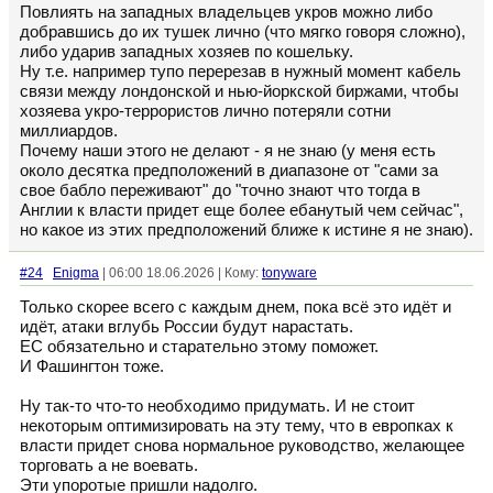
Повлиять на западных владельцев укров можно либо
добравшись до их тушек лично (что мягко говоря сложно),
либо ударив западных хозяев по кошельку.
Ну т.е. например тупо перерезав в нужный момент кабель
связи между лондонской и нью-йоркской биржами, чтобы
хозяева укро-террористов лично потеряли сотни
миллиардов.
Почему наши этого не делают - я не знаю (у меня есть
около десятка предположений в диапазоне от "сами за
свое бабло переживают" до "точно знают что тогда в
Англии к власти придет еще более ебанутый чем сейчас",
но какое из этих предположений ближе к истине я не знаю).
#24
Enigma
| 06:00 18.06.2026 | Кому:
tonyware
Только скорее всего с каждым днем, пока всё это идёт и
идёт, атаки вглубь России будут нарастать.
ЕС обязательно и старательно этому поможет.
И Фашингтон тоже.
Ну так-то что-то необходимо придумать. И не стоит
некоторым оптимизировать на эту тему, что в европках к
власти придет снова нормальное руководство, желающее
торговать а не воевать.
Эти упоротые пришли надолго.