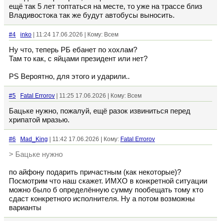
ещё так 5 лет топтаться на месте, то уже на трассе близ
Владивостока так же будут автобусы выносить.
#4
inko
| 11:24 17.06.2026 | Кому: Всем
Ну что, теперь РБ ебанет по хохлам?
Там то как, с яйцами президент или нет?
PS Вероятно, для этого и ударили..
#5
Fatal Errorov
| 11:25 17.06.2026 | Кому: Всем
Бацьке нужно, пожалуй, ещё разок извиниться перед
хрипатой мразью.
#6
Mad_King
| 11:42 17.06.2026 | Кому:
Fatal Errorov
> Бацьке нужно
по айфону подарить причастным (как некоторые)?
Посмотрим что наш скажет. ИМХО в конкретной ситуации
можно было б определённую сумму пообещать тому кто
сдаст конкретного исполнителя. Ну а потом возможны
варианты