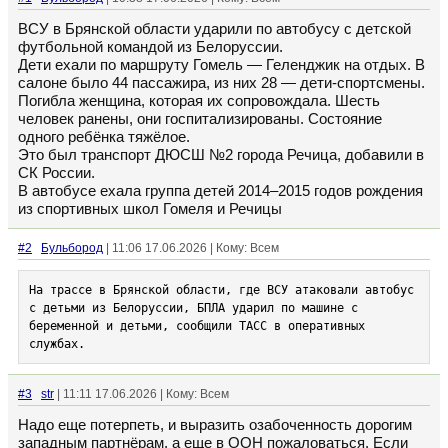
ВСУ в Брянской области ударили по автобусу с детской
футбольной командой из Белоруссии.
Дети ехали по маршруту Гомель — Геленджик на отдых. В
салоне было 44 пассажира, из них 28 — дети-спортсмены.
Погибла женщина, которая их сопровождала. Шесть
человек ранены, они госпитализированы. Состояние
одного ребёнка тяжёлое.
Это был транспорт ДЮСШ №2 города Речица, добавили в
СК России.
В автобусе ехала группа детей 2014–2015 годов рождения
из спортивных школ Гомеля и Речицы
#2
Бульбород
| 11:06 17.06.2026 | Кому: Всем
На трассе в Брянской области, где ВСУ атаковали автобус 
с детьми из Белоруссии, БПЛА ударил по машине с 
беременной и детьми, сообщили ТАСС в оперативных 
службах.
#3
str
| 11:11 17.06.2026 | Кому: Всем
Надо еще потерпеть, и выразить озабоченность дорогим
западным партнёрам, а еще в ООН пожаловаться. Если