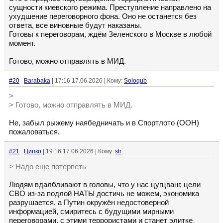
сущности киевского режима. Преступление направлено на
ухудшение переговорного фона. Оно не останется без
ответа, все виновные будут наказаны.
Готовы к переговорам, ждём Зеленского в Москве в любой
момент.
Готово, можно отправлять в МИД.
#20
Barabaka
| 17:16 17.06.2026 | Кому:
Soloqub
>
> Готово, можно отправлять в МИД.
Не, забыл рыжему наябедничать и в Спортлото (ООН)
пожаловаться.
#21
Ципко
| 19:16 17.06.2026 | Кому:
str
> Надо еще потерпеть
Людям вдалбливают в головы, что у нас цугцванг, цели
СВО из-за подлой НАТЫ достичь не можем, экономика
разрушается, а Путин окружён недостоверной
информацией, смиритесь с будущими мирными
переговорами, с этими террористами и станет элитке