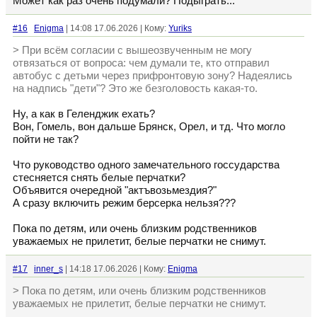
Может как раз очень подумали? Подыграть...
#16
Enigma
| 14:08 17.06.2026 | Кому:
Yuriks
> При всём согласии с вышеозвученным не могу
отвязаться от вопроса: чем думали те, кто отправил
автобус с детьми через прифронтовую зону? Надеялись
на надпись "дети"? Это же безголовость какая-то.
Ну, а как в Геленджик ехать?
Вон, Гомель, вон дальше Брянск, Орел, и тд. Что могло
пойти не так?
Что руководство одного замечательного госсударства
стесняется снять белые перчатки?
Объявится очередной "актъвозьмездия?"
А сразу включить режим берсерка нельзя???
Пока по детям, или очень близким родственников
уважаемых не прилетит, белые перчатки не снимут.
#17
inner_s
| 14:18 17.06.2026 | Кому:
Enigma
> Пока по детям, или очень близким родственников
уважаемых не прилетит, белые перчатки не снимут.