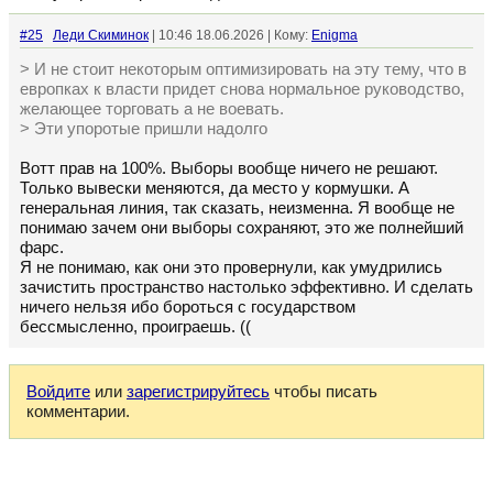
#25
Леди Скиминок
| 10:46 18.06.2026 | Кому:
Enigma
> И не стоит некоторым оптимизировать на эту тему, что в
европках к власти придет снова нормальное руководство,
желающее торговать а не воевать.
> Эти упоротые пришли надолго
Вотт прав на 100%. Выборы вообще ничего не решают.
Только вывески меняются, да место у кормушки. А
генеральная линия, так сказать, неизменна. Я вообще не
понимаю зачем они выборы сохраняют, это же полнейший
фарс.
Я не понимаю, как они это провернули, как умудрились
зачистить пространство настолько эффективно. И сделать
ничего нельзя ибо бороться с государством
бессмысленно, проиграешь. ((
Войдите
или
зарегистрируйтесь
чтобы писать
комментарии.