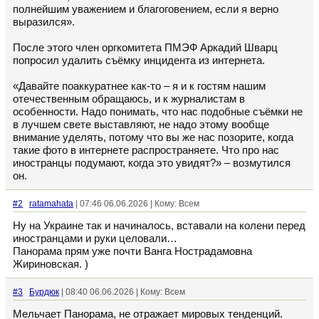
полнейшим уважением и благоговением, если я верно
выразился».
После этого член оргкомитета ПМЭФ Аркадий Шварц
попросил удалить съёмку инцидента из интернета.
«Давайте поаккуратнее как-то – я и к гостям нашим
отечественным обращаюсь, и к журналистам в
особенности. Надо понимать, что нас подобные съёмки не
в лучшем свете выставляют, не надо этому вообще
внимание уделять, потому что вы же нас позорите, когда
такие фото в интернете распространяете. Что про нас
иностранцы подумают, когда это увидят?» – возмутился
он.
#2
ratamahata
| 07:46 06.06.2026 | Кому: Всем
Ну на Украине так и начиналось, вставали на колени перед
иностранцами и руки целовали…
Панорама прям уже почти Ванга Нострадамовна
Жириновская. )
#3
Бурдюк
| 08:40 06.06.2026 | Кому: Всем
Мельчает Панорама, не отражает мировых тенденций.