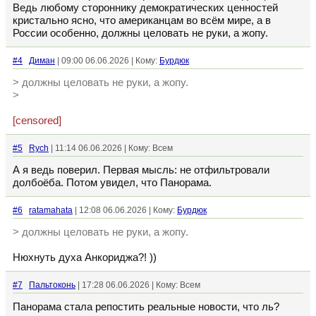
Ведь любому стороннику демократических ценностей
кристально ясно, что американцам во всём мире, а в
России особенно, должны целовать не руки, а жопу.
#4
Диман
| 09:00 06.06.2026 | Кому:
Бурдюк
> должны целовать не руки, а жопу.
>
[censored]
#5
Rych
| 11:14 06.06.2026 | Кому: Всем
А я ведь поверил. Первая мысль: не отфильтровали
долбоёба. Потом увидел, что Панорама.
#6
ratamahata
| 12:08 06.06.2026 | Кому:
Бурдюк
> должны целовать не руки, а жопу.
Нюхнуть духа Анкориджа?! ))
#7
Пальтоконь
| 17:28 06.06.2026 | Кому: Всем
Панорама стала репостить реальные новости, что ль?