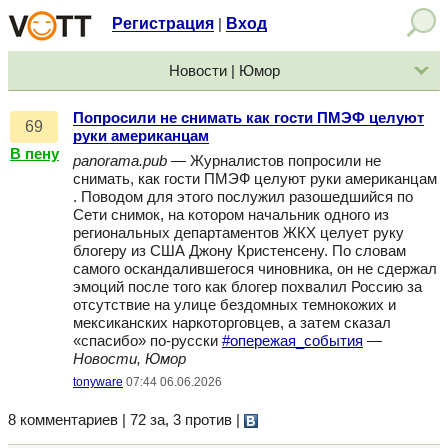
Регистрация
Вход
|
Новости | Юмор
Попросили не снимать как гости ПМЭФ целуют
69
руки американцам
В пену
panorama.pub
— Журналистов попросили не
снимать, как гости ПМЭФ целуют руки американцам
. Поводом для этого послужил разошедшийся по
Сети снимок, на котором начальник одного из
региональных департаментов ЖКХ целует руку
блогеру из США Джону Кристенсену. По словам
самого оскандалившегося чиновника, он не сдержал
эмоций после того как блогер похвалил Россию за
отсутствие на улице бездомных темнокожих и
мексиканских наркоторговцев, а затем сказал
«спасибо» по-русски
#опережая_события
—
Новости, Юмор
tonyware
07:44 06.06.2026
8 комментариев | 72 за, 3 против
|