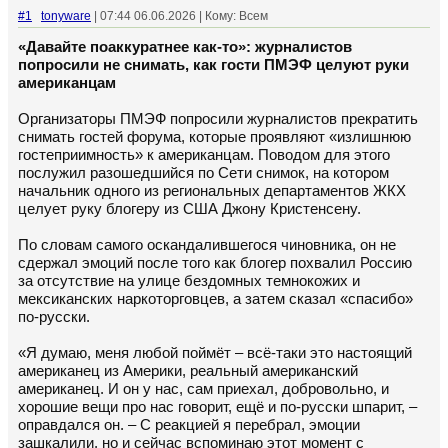
#1
tonyware
| 07:44 06.06.2026 | Кому: Всем
«Давайте поаккуратнее как-то»: журналистов
попросили не снимать, как гости ПМЭФ целуют руки
американцам
Организаторы ПМЭФ попросили журналистов прекратить
снимать гостей форума, которые проявляют «излишнюю
гостеприимность» к американцам. Поводом для этого
послужил разошедшийся по Сети снимок, на котором
начальник одного из региональных департаментов ЖКХ
целует руку блогеру из США Джону Кристенсену.
По словам самого оскандалившегося чиновника, он не
сдержал эмоций после того как блогер похвалил Россию
за отсутствие на улице бездомных темнокожих и
мексиканских наркоторговцев, а затем сказал «спасибо»
по-русски.
«Я думаю, меня любой поймёт – всё-таки это настоящий
американец из Америки, реальный американский
американец. И он у нас, сам приехал, добровольно, и
хорошие вещи про нас говорит, ещё и по-русски шпарит, –
оправдался он. – С реакцией я перебрал, эмоции
зашкалили, но и сейчас вспоминаю этот момент с