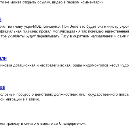
то не может открыть ссылку, видео в первом комментарии.
й
т на главу укро-МВД Клименко. При Зеле это будет 6-й министр укро-
Официальная причина: провал могилизации - я так понимаю единственная
стре ухилянты будут переплывать Тису в обратном направлении и сами г
зли
иновка дотационная и нестратегическая, орды жидомонголов несут чуд
ков
головный процесс о действиях должностных лиц Государственного погра
ной миграции в Латвию.
ла трапезу в синагоге вместе со Спайдерменом.