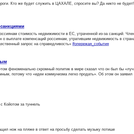
роги. Кто же будет служить в ЦАХАЛЕ, спросите вы? Да никто не будет!
 санкциями
сиянам стоимость недвижимости в ЕС, утраченной из-за санкций. Чле
н о выплате компенсаций россиянам, утратившим недвижимость в стра
бщественный запрос на справедливость»
#опережая_события
ным
этом феноменально скромный политик в мире сказал что он был бы «лу
ным, потому что «идеи коммунизма легко продать». Об этом он заявил 
 с Койотом за туннель
щил нож на пляже в ответ на просьбу сделать музыку потише