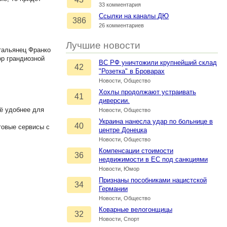
33 комментария
Ссылки на каналы ДЮ
386
26 комментариев
Лучшие новости
тальянец Франко
р грандиозной
ВС РФ уничтожили крупнейший склад
42
"Розетка" в Броварах
Новости, Общество
Хохлы продолжают устраивать
41
диверсии.
ё удобнее для
Новости, Общество
Украина нанесла удар по больнице в
40
товые сервисы с
центре Донецка
Новости, Общество
Компенсации стоимости
36
недвижимости в ЕС под санкциями
Новости, Юмор
Признаны пособниками нацистской
34
Германии
Новости, Общество
Коварные велогонщицы
32
Новости, Спорт