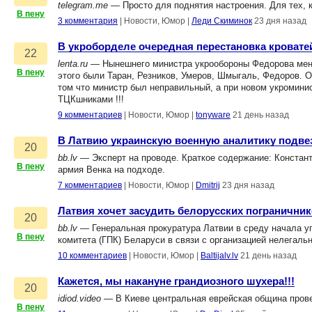
telegram.me
— Просто для поднятия настроения. Для тех, к
В пену
3 комментария
|
Новости, Юмор
|
Леди Скиминок
23 дня назад
В укроборделе очередная перестановка кровате
22
lenta.ru
— Нынешнего министра укрообороны Федорова меняю
В пену
этого были Таран, Резников, Умеров, Шмыгаль, Федоров. 
том что министр был неправильный, а при новом укромини
ТЦКшниками !!!
9 комментариев
|
Новости, Юмор
|
tonyware
21 день назад
В Латвию украинскую военную аналитику подве
20
bb.lv
— Эксперт на проводе. Краткое содержание: Констант
В пену
армия Венка на подходе.
7 комментариев
|
Новости, Юмор
|
Dmitrij
23 дня назад
Латвия хочет засудить белорусских погранични
20
bb.lv
— Генеральная прокуратура Латвии в среду начала у
В пену
комитета (ГПК) Беларуси в связи с организацией нелегаль
10 комментариев
|
Новости, Юмор
|
Baltijalv.lv
21 день назад
Кажется, мы накануне грандиозного шухера!!!
20
idiod.video
— В Киеве центральная еврейская община прове
В пену