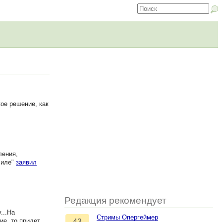
ое решение, как
ления,
силе"
заявил
Редакция рекомендует
...На
Стримы Опергеймер
ие, то придет
43