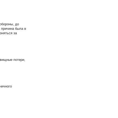
обороны, до
 причина была в
оняться за
овищные потери,
ничного