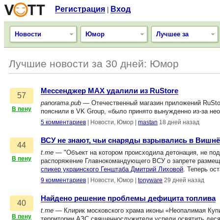
Регистрация
Вход
|
Новости
Юмор
Лучшее за
Лучшие новости за 30 дней: Юмор
Мессенджер MAX удалили из RuStore
57
panorama.pub
— Отечественный магазин приложений RuStore
В пену
пояснили в VK Group, «было принято вынужденно из-за н
5 комментариев
|
Новости, Юмор
|
mastan
18 дней назад
ВСУ не знают, чьи снаряды взрывались в Вишн
44
t.me
— "Объект на котором происходила детонация, не под
В пену
распоряжение Главнокомандующего ВСУ о запрете размеще
спикер украинского Генштаба Дмитрий Лиховой
. Теперь ос
9 комментариев
|
Новости, Юмор
|
tonyware
29 дней назад
Найдено решение проблемы дефицита топлива
40
t.me
— Клирик московского храма иконы «Неопалимая Купи
В пену
территории АЗС священнослужители успели освятить десять