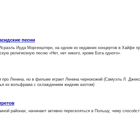
асидские песни
сраэль Иуда Моргенштерн, на одном из недавних концертов в Хайфе п
кую религиозную песню «Нет, нет никого, кроме Бога одного».
ро Ленина, но в фильме играет Ленина чернокожий (Самуэль Л. Джексо
нья из вольфрама с охлаждением жидким азотом)
претов
ной районах, начинают активно переселяться в Польшу, чему способс