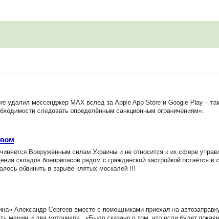
 удалил мессенджер MAX вслед за Apple App Store и Google Play – так
еобходимости следовать определённым санкционным ограничениям».
ёвом
чиняется Вооруженным силам Украины и не относится к их сфере управ
ния складов боеприпасов рядом с гражданской застройкой остаётся в 
талось обвинить в взрыве клятых москалей !!!
на» Александр Сергеев вместе с помощниками приехал на автозаправку
 машин и два мотоцикла...«Было сказано о том, что если будет покаян