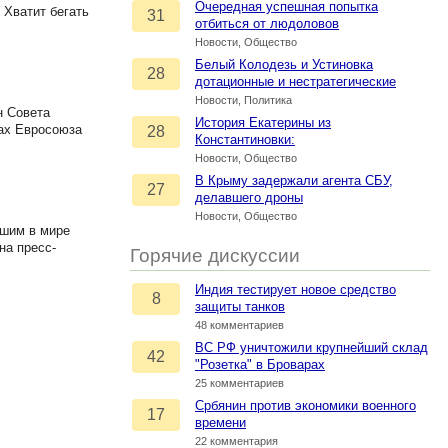
Очередная успешная попытка
 Хватит бегать
31
отбиться от людоловов
Новости, Общество
Белый Колодезь и Устиновка
28
дотационные и нестратегические
Новости, Политика
н Совета
История Екатерины из
нах Евросоюза
28
Константиновки:
Новости, Общество
В Крыму задержали агента СБУ,
27
делавшего дроны
Новости, Общество
чшим в мире
на пресс-
Горячие дискуссии
Индия тестирует новое средство
8
защиты танков
48 комментариев
ВС РФ уничтожили крупнейший склад
42
"Розетка" в Броварах
25 комментариев
Србянин против экономики военного
17
времени
22 комментария