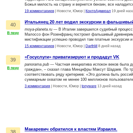
Божья милость на страну и вернется бензин, все наладит
19 комментариев
|
Новости, Юмор
|
КонтрАдмирал
19 дней наз
Итальянец 20 лет водил экскурсии в фальшивы
40
moya-planeta.ru
— В Италии завершился судебный процесс п
В пену
Малоссо фон Розенфранц построил фальшивый древнеримск
мистификации успешно проводил там платные экскурсии и 
15 комментариев
|
Новости, Юмор
|
DarthM
8 дней назад
«Госуслуги» приватизируют и продадут VK
39
panorama.pub
— Частная инициатива испокон веков была д
В пену
граждан», – сказал глава Минцифры Максут Шадаев. По тр
соответствовать ряду критериев: «Это должна быть россий
суммарным охватом не менее 100 миллионов пользователе
3 комментария
|
Новости, Юмор
|
tonyware
13 дней назад
Макаревич обратился к властям Израиля.
38