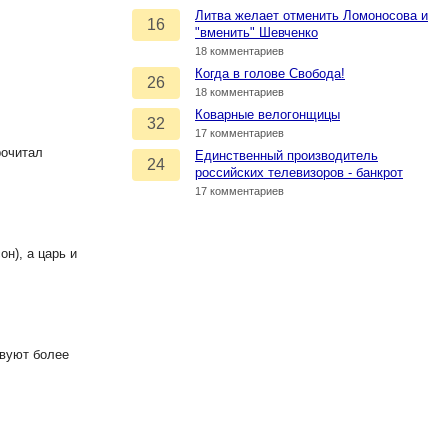
Литва желает отменить Ломоносова и
16
"вменить" Шевченко
18 комментариев
Когда в голове Свобода!
26
18 комментариев
Коварные велогонщицы
32
17 комментариев
рочитал
Единственный производитель
24
российских телевизоров - банкрот
17 комментариев
н), а царь и
твуют более