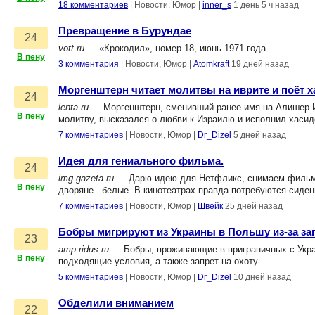
18 комментариев
|
Новости, Юмор
|
inner_s
1 день 5 ч назад
Превращение в Бурундае
24
vott.ru
— «Крокодил», номер 18, июнь 1971 года.
В пену
3 комментария
|
Новости, Юмор
|
Atomkraft
19 дней назад
Моргенштерн читает молитвы на иврите и поёт х
24
lenta.ru
— Моргенштерн, сменивший ранее имя на Алишер И
В пену
молитву, высказался о любви к Израилю и исполнил хасидс
7 комментариев
|
Новости, Юмор
|
Dr_Dizel
5 дней назад
Идея для гениального фильма.
24
img.gazeta.ru
— Дарю идею для Нетфликс, снимаем фильм п
В пену
дворяне - белые. В кинотеатрах правда потребуются сиде
7 комментариев
|
Новости, Юмор
|
Швейк
25 дней назад
Бобры мигрируют из Украины в Польшу из-за за
23
amp.ridus.ru
— Бобры, проживающие в приграничных с Украи
В пену
подходящие условия, а также запрет на охоту.
5 комментариев
|
Новости, Юмор
|
Dr_Dizel
10 дней назад
Обделили вниманием
22