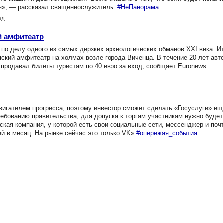
ся», — рассказал священнослужитель.
#НеПанорама
ад
й амфитеатр
о делу одного из самых дерзких археологических обманов XXI века. И
ий амфитеатр на холмах возле города Виченца. В течение 20 лет авто
продавал билеты туристам по 40 евро за вход, сообщает Euronews.
вигателем прогресса, поэтому инвестор сможет сделать «Госуслуги» ещ
ебованию правительства, для допуска к торгам участникам нужно будет
ская компания, у которой есть свои социальные сети, мессенджер и поч
й в месяц. На рынке сейчас это только VK»
#опережая_события