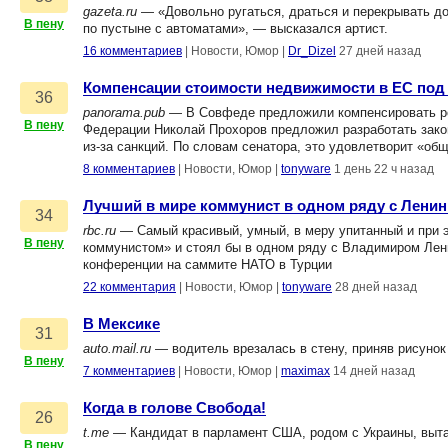
gazeta.ru
— «Довольно ругаться, драться и перекрывать до
В пену
по пустыне с автоматами», — высказался артист.
16 комментариев
|
Новости, Юмор
|
Dr_Dizel
27 дней назад
Компенсации стоимости недвижимости в ЕС под
36
panorama.pub
— В Совфеде предложили компенсировать рос
В пену
Федерации Николай Прохоров предложил разработать зако
из-за санкций. По словам сенатора, это удовлетворит «о
8 комментариев
|
Новости, Юмор
|
tonyware
1 день 22 ч назад
Лучший в мире коммунист в одном ряду с Лени
34
rbc.ru
— Самый красивый, умный, в меру упитанный и при 
В пену
коммунистом» и стоял бы в одном ряду с Владимиром Лени
конференции на саммите НАТО в Турции
22 комментария
|
Новости, Юмор
|
tonyware
28 дней назад
В Мексике
31
auto.mail.ru
— водитель врезалась в стену, приняв рисунок
В пену
7 комментариев
|
Новости, Юмор
|
maximax
14 дней назад
Когда в голове Свобода!
26
t.me
— Кандидат в парламент США, родом с Украины, выта
В пену