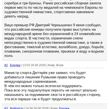
серебра и три бронзы. Ранее российская сборная заняла
первое место по числу медалей на чемпионате Европы по
художественной гимнастике, спортсменки завоевали
девять наград.
Вице-премьер РФ Дмитрий Чернышенко 9 июня сообщил,
что российские юниоры получили право выступать на
международной арене без ограничений в 24 олимпийских
видах спорта. В частности, ограничения сняли
непосредственно в художественной гимнастике, а также в
фехтовании, тяжелой атлетике, волейболе, дзюдо, борьбе,
плавании, синхронном плавании, прыжках в воду и водном
поло.
#2
Бурдюк
| 13:03 26.06.2026 | Кому: Всем
Министр спорта Дегтярёв уже заявил, что будет
добиваться лишения Румынии права проводить
международные соревнования.
В чём его можно только всячески поддержать.
Пока всю эту подзалупную перхоть не начнут реально
наказывать за поднимание хвоста в российскую сторону,
эта вся параша так и будет продолжаться.
#3
Baltijalv.lv
| 14:38 26.06.2026 | Кому:
Бурдюк