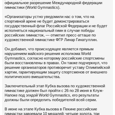
официальное разрешение Международной федерации
гимнастики (World Gymnastics).
«Организаторы устно уведомили нас о том, что на
спортивной арене не будет демонстрироваться
государственный флаг Российской Федерации и не будет
исполняться национальный гимн в случае победы
российских гимнасток, — отметил пресс-атташе по
художественной гимнастике ФГР Линар Гинатуллин.
Он добавил, что происходящее является прямым
нарушением майского решения исполкома World
Gymnastics, согласно которому российские спортсмены
были восстановлены в правах. Он также подчеркнул, что
решение организаторов противоречит уставу Олимпийской
хартии, гарантирующим защиту спортсменов от внешнего
политического вмешательства.
Заключительный этап Кубка вызова по художественной
гимнастике должен был пройти с 26 по 28 июня в Клуж-
Напоке под эгидой World Gymnastics, его результаты
должны были определить победителей всей серии.
В июне на этапе Кубка вызова в Пекине российские
гимнастки завоевали 10 медалей: четыре золота, три