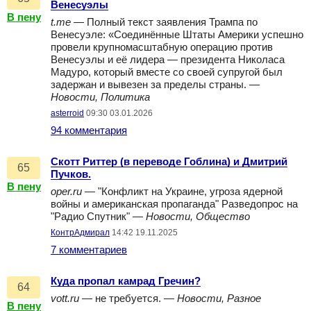
Венесуэлы
В пену
t.me
— Полный текст заявления Трампа по
Венесуэле: «Соединённые Штаты Америки успешно
провели крупномасштабную операцию против
Венесуэлы и её лидера — президента Николаса
Мадуро, который вместе со своей супругой был
задержан и вывезен за пределы страны. —
Новости, Политика
asterroid
09:30 03.01.2026
94 комментария
Скотт Риттер (в переводе Гоблина) и Дмитрий
65
Пучков.
В пену
oper.ru
— "Конфликт на Украине, угроза ядерной
войны и американская пропаганда" Разведопрос на
"Радио Спутник" —
Новости, Общество
КонтрАдмирал
14:42 19.11.2025
7 комментариев
Куда пропал камрад Гречин?
64
vott.ru
— не требуется. —
Новости, Разное
В пену