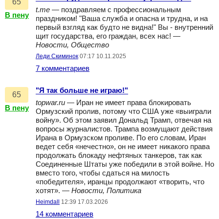
65
t.me
— поздравляем с профессиональным
В пену
праздником! "Ваша служба и опасна и трудна, и на
первый взгляд как будто не видна!" Вы - внутренний
щит государства, его граждан, всех нас! —
Новости, Общество
Леди Скиминок
07:17 10.11.2025
7 комментариев
"Я так больше не играю!"
65
topwar.ru
— Иран не имеет права блокировать
В пену
Ормузский пролив, потому что США уже «выиграли
войну». Об этом заявил Дональд Трамп, отвечая на
вопросы журналистов. Трампа возмущают действия
Ирана в Ормузском проливе. По его словам, Иран
ведет себя «нечестно», он не имеет никакого права
продолжать блокаду нефтяных танкеров, так как
Соединенные Штаты уже победили в этой войне. Но
вместо того, чтобы сдаться на милость
«победителя», иранцы продолжают «творить, что
хотят». —
Новости, Политика
Heimdall
12:39 17.03.2026
14 комментариев