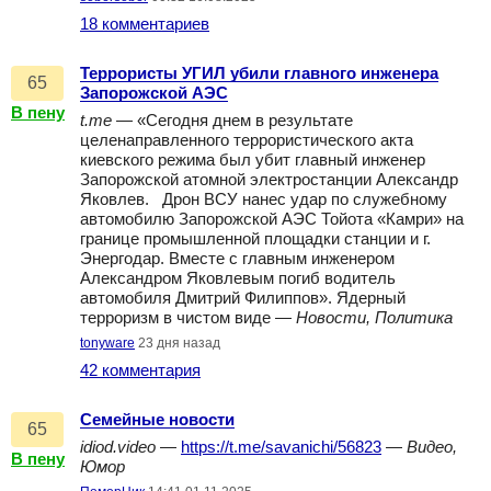
18 комментариев
Террористы УГИЛ убили главного инженера
65
Запорожской АЭС
В пену
t.me
— «Сегодня днем в результате
целенаправленного террористического акта
киевского режима был убит главный инженер
Запорожской атомной электростанции Александр
Яковлев. Дрон ВСУ нанес удар по служебному
автомобилю Запорожской АЭС Тойота «Камри» на
границе промышленной площадки станции и г.
Энергодар. Вместе с главным инженером
Александром Яковлевым погиб водитель
автомобиля Дмитрий Филиппов». Ядерный
терроризм в чистом виде —
Новости, Политика
tonyware
23 дня назад
42 комментария
Семейные новости
65
idiod.video
—
https://t.me/savanichi/56823
—
Видео,
В пену
Юмор