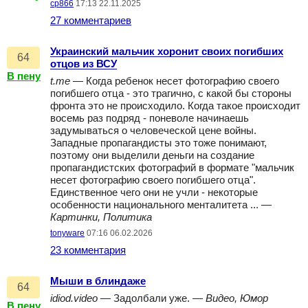
cp866
17:13 22.11.2025
27 комментариев
Украинский мальчик хоронит своих погибших
64
отцов из ВСУ
В пену
t.me
— Когда ребенок несет фотографию своего
погибшего отца - это трагично, с какой бы стороны
фронта это не происходило. Когда такое происходит
восемь раз подряд - поневоле начинаешь
задумываться о человеческой цене войны.
Западные пропагандисты это тоже понимают,
поэтому они выделили деньги на создание
пропагандистских фотографий в формате "мальчик
несет фотографию своего погибшего отца".
Единственное чего они не учли - некоторые
особенности национального менталитета ... —
Картинки, Политика
tonyware
07:16 06.02.2026
23 комментария
Мыши в блиндаже
64
idiod.video
— Задолбали уже. —
Видео, Юмор
В пену