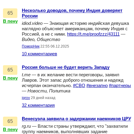
Несколько доводов, почему Индия доверяет
65
России
В пену
idiod.video
— Знающая историю индийская девушка
наглядно объясняет американцам, почему Индия с
Россией, а не с ними.
https://t.me/proofzzz/43111
—
Видео, Общество
ПоморНик
22:55 06.12.2025
10 комментариев
Россия больше не будет верить Западу
65
t.me
— в их желание вести переговоры, заявил
В пену
Лавров. Этот запас доброго отношения и надежд
исчерпан окончательно.
#СВО
#внезапно
#партнеры
—
Новости, Политика
igrov
29 дней назад
32 комментария
Венесуэла заявила о задержании наемников ЦРУ
65
rg.ru
— Власти страны утверждают, что "захватили
В пену
группу наемников, выполнявших задание