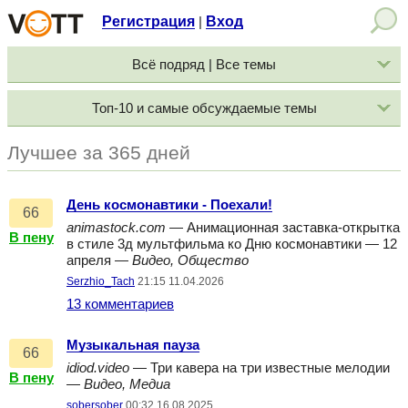
Регистрация
Вход
|
Всё подряд | Все темы
Топ-10 и самые обсуждаемые темы
Лучшее за 365 дней
День космонавтики - Поехали!
66
animastock.com
— Анимационная заставка-открытка
В пену
в стиле 3д мультфильма ко Дню космонавтики — 12
апреля —
Видео, Общество
Serzhio_Tach
21:15 11.04.2026
13 комментариев
Музыкальная пауза
66
idiod.video
— Три кавера на три известные мелодии
В пену
—
Видео, Медиа
sobersober
00:32 16.08.2025