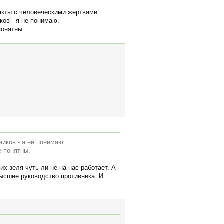
ракты с человеческими жертвами.
ов - я не понимаю.
понятны.
иков - я не понимаю.
е понятны.
их зеля чуть ли не на нас работает. А
высшее руководство противника. И