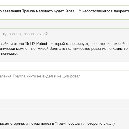
о заявления Трампа маловато будет. Хотя... У несостоявшегося лауреат
год оно как, равнозначно?
выбили около 15 ПУ Patriot - который маневрирует, прячется и сам себе
ически можно - т.е. живой Зеля это политическое решение по каким-то 
е понимаю.
вления Трампа никто не видел и не цитировал
писал сгоряча, а потом полез в "Трамп соушел", поторопился... :)