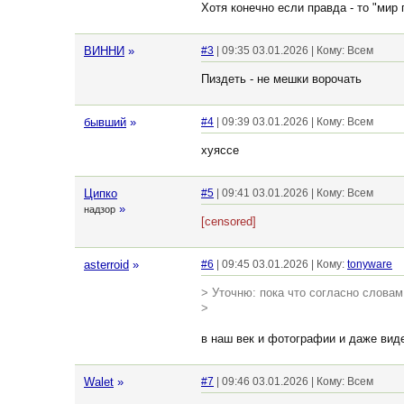
Хотя конечно если правда - то "мир 
ВИННИ
»
#3
| 09:35 03.01.2026 | Кому: Всем
Пиздеть - не мешки ворочать
бывший
»
#4
| 09:39 03.01.2026 | Кому: Всем
хуяссе
Ципко
#5
| 09:41 03.01.2026 | Кому: Всем
»
надзор
[censored]
asterroid
»
#6
| 09:45 03.01.2026 | Кому:
tonyware
> Уточню: пока что согласно словам
>
в наш век и фотографии и даже виде
Walet
»
#7
| 09:46 03.01.2026 | Кому: Всем