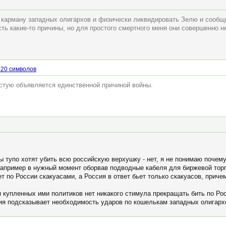
о карману западных олигархов и физически ликвидировать Зелю и сообщн
ть какие-то причины, но для простого смертного меня они совершенно н
 20 символов
стую объявляется единственной причиной войны.
ы тупо хотят убить всю российскую верхушку - нет, я не понимаю почему
например в нужный момент оборвав подводные кабеля для биржевой тор
т по России скакуасами, а Россия в ответ бьет только скакуасов, приче
 купленных ими политиков нет никакого стимула прекращать бить по Ро
ия подсказывает необходимость ударов по кошелькам западных олигарх