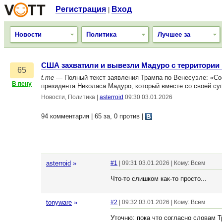
Регистрация
Вход
|
Новости
Политика
Лучшее за
США захватили и вывезли Мадуро с территории
65
t.me
— Полный текст заявления Трампа по Венесуэле: «С
В пену
президента Николаса Мадуро, который вместе со своей су
Новости, Политика
|
asterroid
09:30 03.01.2026
94 комментария | 65 за, 0 против
|
asterroid
»
#1
| 09:31 03.01.2026 | Кому: Всем
Что-то слишком как-то просто...
tonyware
»
#2
| 09:32 03.01.2026 | Кому: Всем
Уточню: пока что согласно словам 