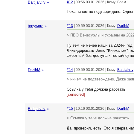
Baltijalv.lv
»
#12
| 09:56 03.01.2026 | Кому: Всем
Пока ничем не подтверждено. Одног
tonyware
»
#13
| 09:59 03.01.2026 | Кому:
DarthM
> ПВО Венесуэлы и Украины на 2022 
Ну тем не менее наши за 2024-й год 
Ликвидировать Зелю "Кинжалом" техн
смертный без доступа к гостайне) н
DarthM
»
#14
| 09:59 03.01.2026 | Кому:
Baltijalv.lv
> ничем не подтверждено. Даже зая
Ссылка у тебя должна работать
[censored]
Baltijalv.lv
»
#15
| 10:16 03.01.2026 | Кому:
DarthM
> Ссылка у тебя должна работать
Да, проверил, есть. Это я сперва на