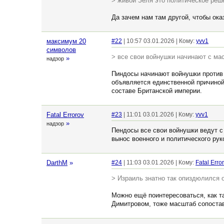
> живой Зеля это политическое реш
Да зачем нам там другой, чтобы ока
максимум 20
#22
| 10:57 03.01.2026 | Кому:
yvv1
символов
> все свои войнушки начинают с ма
»
надзор
Пиндосы начинают войнушки против 
объявляется единственной причиной
составе Британской империи.
Fatal Errorov
#23
| 11:01 03.01.2026 | Кому:
yvv1
»
надзор
Пендосы все свои войнушки ведут с
вынос военного и политического рук
DarthM
»
#24
| 11:03 03.01.2026 | Кому:
Fatal Erro
> Израиль знатно так опиздюлился о
Можно ещё поинтересоваться, как т
Димитровом, тоже масштаб сопоста