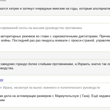
ение
зался хитрее и затянул очередные минские на годы, которым альтернатив
ссированной охоты на высшее руководство противника
авторитарных режимов во главе с харизматичными диктаторами. Приче
 войны. Последний раз раз пиндосы воевали с прокси-страной, управляе
 заведомо гораздо более слабыми противниками, а Израиль знатно так о
оводства.
rov
т Ирана, несмотря на вынос военного и политического руководств
ам дела на агломерации размером с Мариупольскую ( Газа). Ещё недавн
вим