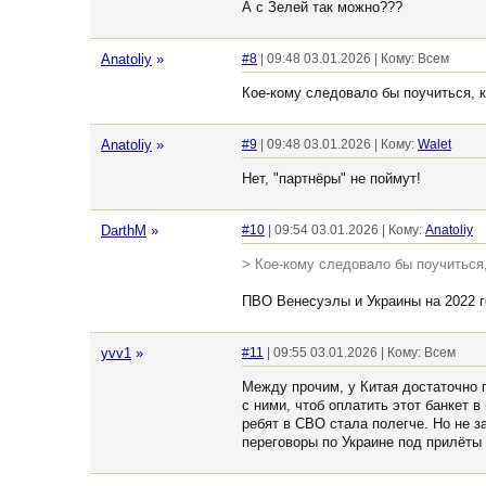
А с Зелей так можно???
Anatoliy
»
#8
| 09:48 03.01.2026 | Кому: Всем
Кое-кому следовало бы поучиться, 
Anatoliy
»
#9
| 09:48 03.01.2026 | Кому:
Walet
Нет, "партнёры" не поймут!
DarthM
»
#10
| 09:54 03.01.2026 | Кому:
Anatoliy
> Кое-кому следовало бы поучиться
ПВО Венесуэлы и Украины на 2022 г
yvv1
»
#11
| 09:55 03.01.2026 | Кому: Всем
Между прочим, у Китая достаточно 
с ними, чтоб оплатить этот банкет 
ребят в СВО стала полегче. Но не 
переговоры по Украине под прилёты