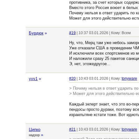
противника, за счет которых содерж
Вместо этого Россия воюет в белых 
Почему нельзя в ответ ударить по 
Может для этого действительно есть
Бурдюк
»
#19
| 10:37 03.01.2026 | Кому: Всем
Ну, что, Мерц там уже небось замо
Уже отказали США в проведении ЧМ
И исключили всех спортсменов из 
И наложили сразу 25 пакетов санкц
Э, нет, этожедругое...
yvv1
»
#20
| 10:43 03.01.2026 | Кому:
tonyware
> Почему нельзя в ответ ударить п
> Может для этого действительно ес
Каждый экперт знает, что это во-пер
пендосы просто дураки, поэтому все
израильтяне кстати тоже. Вот идиоты
Ципко
#21
| 10:43 03.01.2026 | Кому:
tonyware
»
надзор