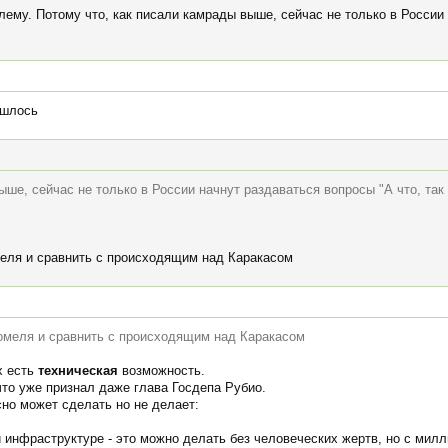
блему. Потому что, как писали камрады выше, сейчас не только в России
ошлось
ыше, сейчас не только в России начнут раздаваться вопросы "А что, та
меля и сравнить с происходящим над Каракасом
томеля и сравнить с происходящим над Каракасом
х есть
техническая
возможность.
что уже признал даже глава Госдепа Рубио.
сно может сделать но не делает:
й инфраструктуре - это можно делать без человеческих жертв, но с ми