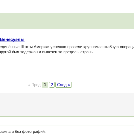
 Венесуэлы
оединённые Штаты Америки успешно провели крупномасштабную операц
пругой был задержан и вывезен за пределы страны.
« Пред
1
2
След »
Трампа и без фотографий.