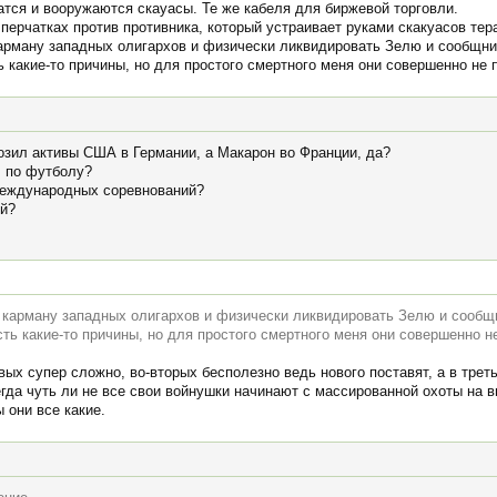
атся и вооружаются скауасы. Те же кабеля для биржевой торговли.
перчатках против противника, который устраивает руками скакуасов те
карману западных олигархов и физически ликвидировать Зелю и сообщник
 какие-то причины, но для простого смертного меня они совершенно не 
розил активы США в Германии, а Макарон во Франции, да?
 по футболу?
международных соревнований?
ий?
о карману западных олигархов и физически ликвидировать Зелю и сообщн
ть какие-то причины, но для простого смертного меня они совершенно н
вых супер сложно, во-вторых бесполезно ведь нового поставят, а в треть
гда чуть ли не все свои войнушки начинают с массированной охоты на 
 они все какие.