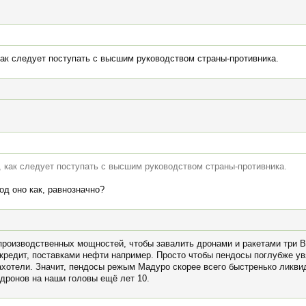
как следует поступать с высшим руководством страны-противника.
, как следует поступать с высшим руководством страны-противника.
од оно как, равнозначно?
производственных мощностей, чтобы завалить дронами и ракетами три 
в кредит, поставками нефти например. Просто чтобы пендосы поглубже ув
захотели. Значит, пендосы режым Мадуро скорее всего быстренько ликв
 дронов на наши головы ещё лет 10.