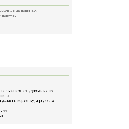
иков - я не понимаю.
е понятны.
 нельзя в ответ ударьть их по
говли.
м даже не верхушку, а рядовых
ссии.
ов.