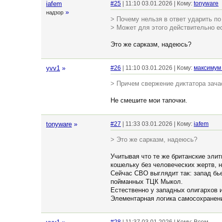
iafem
#25
| 11:10 03.01.2026 | Кому:
tonyware
»
надзор
> Почему нельзя в ответ ударить п
> Может для этого действительно ес
Это же сарказм, надеюсь?
yvv1
»
#26
| 11:10 03.01.2026 | Кому:
максимум
> Причем свержение диктатора зача
Не смешите мои тапочки.
tonyware
»
#27
| 11:33 03.01.2026 | Кому:
iafem
> Это же сарказм, надеюсь?
Учитывая что те же британские элит
кошельку без человеческих жертв, 
Сейчас СВО выглядит так: запад бье
пойманных ТЦК Мыкол.
Естественно у западных олигархов и
Элементарная логика самосохранен