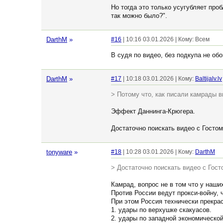
Но тогда это только усугубляет про
так можно было?".
DarthM
»
#16
| 10:16 03.01.2026 | Кому: Всем
В судя по видео, без подкупа не об
DarthM
»
#17
| 10:18 03.01.2026 | Кому:
Baltijalv.lv
> Потому что, как писали камрады в
Эффект Даннинга-Крюгера.
Достаточно поискать видео с Госто
tonyware
»
#18
| 10:28 03.01.2026 | Кому:
DarthM
> Достаточно поискать видео с Гос
Камрад, вопрос не в том что у наши
Против России ведут прокси-войну, 
При этом Россия технически прекра
1. удары по верхушке скакуасов.
2. удары по западной экономическо