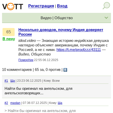
Регистрация
Вход
|
Видео | Общество
Несколько доводов, почему Индия доверяет
65
России
В пену
idiod.video
— Знающая историю индийская девушка
наглядно объясняет американцам, почему Индия с
Россией, а не с ними.
https://t.me/proofzzz/43111
—
Видео, Общество
ПоморНик
22:55 06.12.2025
10 комментариев | 65 за, 0 против
|
#1
Ща
| 23:23 06.12.2025 | Кому: Всем
Найти бы оригинал на ангельском, для
ангельскоговорящих...
#2
mastan
| 07:36 07.12.2025 | Кому:
Ща
> Найти бы оригинал на ангельском, для