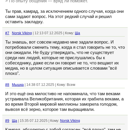
> По опыту общения — вряд ли поможет.
Ты прав, камрад, за исключением одного случая, когда они
сами задают вопрос. На этот редкий случай и решил
оставить закладку.
#7
Norsk Viking
| 12:13 07.12.2025 | Кому:
Ща
Ты знаешь, вот совсем недавно мне задали вопрос. И
потребовали сменить тему, когда я стал говорить не то, что
они ожидали. Не буду утверждать, что не существует
среди них людей, которые не прислушались бы к
собеседнику, даже если он говорит не то, что вещают их
медиа, но в целом ситуация описывается словами "всё
плохо".
#8
Мышка
| 14:38 07.12.2025 | Кому: Всем
И это ещё она милостиво не напоминала, что там веками
устраивала Великобритания, которая их грабила веками, а
во время Второй мировой миллионы заморила голодом,
вывозя всё зерно, которое там выращивали.
#9
Ща
| 15:35 07.12.2025 | Кому:
Norsk Viking
Камрад, абсолютно с тобой согласен, "всё плохо", тем не