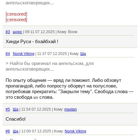
ангельскоговорящих...
[censored]
[censored]
#3
щopc
| 09:11 07.12.2025 | Кому: Всем
Хинди Руси - бхайбхай !
#4
Norsk Viking
| 11:37 07.12.2025 | Кому:
Ща
> Найти бы оригинал на ангельском, для
ангельскоговорящих...
По опыту общения — вряд ли поможет. Либо обзовут
пропагандой, либо попросту оборвут на полуслове,
потребовав прекратить: "Закрыли тему". Свобода слова —
это свобода
их
слова.
#5
Ща
| 11:54 07.12.2025 | Кому:
mastan
Спасибо!
#6
Ща
| 12:00 07.12.2025 | Кому:
Norsk Viking