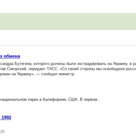
х обмена
андра Бутягина, которого должны были экстрадировать на Украину, в р
лав Сикорский, передает ТАСС. «Со своей стороны мы освободили росс
ирован на Украину», — сообщил министр.
ациональном парке в Калифорнии, США. В первом...
 1992
025