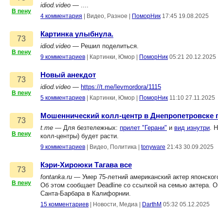
idiod.video
— ....
В пену
4 комментария
|
Видео, Разное
|
ПоморНик
17:45 19.08.2025
Картинка улыбнула.
73
idiod.video
— Решил поделиться.
В пену
9 комментариев
|
Картинки, Юмор
|
ПоморНик
05:21 20.12.2025
Новый анекдот
73
idiod.video
—
https://t.me/levmordora/1115
В пену
5 комментариев
|
Картинки, Юмор
|
ПоморНик
11:10 27.11.2025
Мошеннический колл-центр в Днепропетровске
73
t.me
— Для безтележных:
прилет "Герани"
и
вид изнутри
. 
В пену
колл-центры) будет расти.
9 комментариев
|
Видео, Политика
|
tonyware
21:43 30.09.2025
Кэри-Хироюки Тагава все
73
fontanka.ru
— Умер 75-летний американский актер японског
В пену
Об этом сообщает Deadline со ссылкой на семью актера. О
Санта-Барбара в Калифорнии.
15 комментариев
|
Новости, Медиа
|
DarthM
05:32 05.12.2025