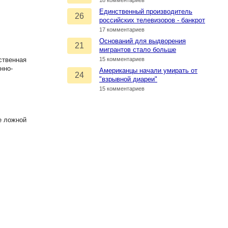
18 комментариев
Единственный производитель
26
российских телевизоров - банкрот
17 комментариев
Оснований для выдворения
21
мигрантов стало больше
ственная
15 комментариев
нно-
Американцы начали умирать от
24
"взрывной диареи"
15 комментариев
е ложной