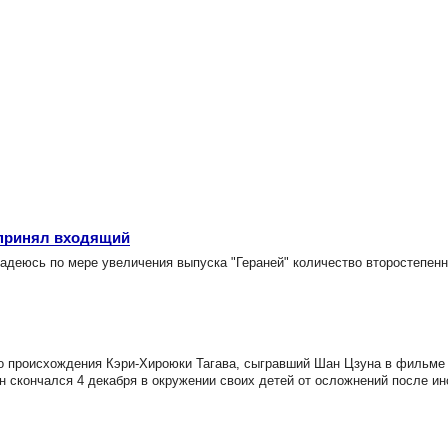
 принял входящий
Надеюсь по мере увеличения выпуска "Гераней" количество второстепен
о происхождения Кэри-Хироюки Тагава, сыгравший Шан Цзуна в фильме 
н скончался 4 декабря в окружении своих детей от осложнений после ин