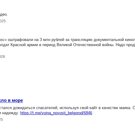
део.
2025
с» оштрафовали на 3 млн рублей за трансляцию документальной кино
лдат Красной армии в период Великой Отечественной войны. Надо про
026
сло в море
ался дожидаться спасателей, используя свой кайт в качестве маяка. 
ли надежду.
https://t.me/voina_novosti_belgorod/6846
25