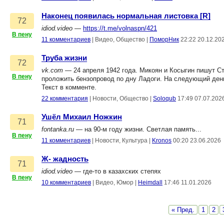
Наконец появилась нормальная листовка [R]
72
idiod.video
—
https://t.me/volnaspn/421
В пену
11 комментариев
|
Видео, Общество
|
ПоморНик
22:22 20.12.20
Труба жизни
72
vk.com
— 24 апреля 1942 года. Микоян и Косыгин пишут С
В пену
проложить бензопровод по дну Ладоги. На следующий день
Текст в комменте.
22 комментария
|
Новости, Общество
|
Soloqub
17:49 07.07.202
Ушёл Михаил Ножкин
71
fontanka.ru
— на 90-м году жизни. Светлая память...
В пену
11 комментариев
|
Новости, Культура
|
Kronos
00:20 23.06.2026
Ж- жадность
71
idiod.video
— где-то в казахских степях
В пену
10 комментариев
|
Видео, Юмор
|
Heimdall
17:46 11.01.2026
« Пред.
1
2