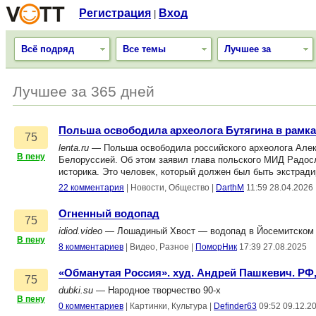
Регистрация
Вход
|
Всё подряд
Все темы
Лучшее за
Лучшее за 365 дней
Польша освободила археолога Бутягина в рамка
75
lenta.ru
— Польша освободила российского археолога Алекс
В пену
Белоруссией. Об этом заявил глава польского МИД Радос
историка. Это человек, который должен был быть экстрад
22 комментария
|
Новости, Общество
|
DarthM
11:59 28.04.2026
Огненный водопад
75
idiod.video
— Лошадиный Хвост — водопад в Йосемитском н
В пену
8 комментариев
|
Видео, Разное
|
ПоморНик
17:39 27.08.2025
«Обманутая Россия». худ. Андрей Пашкевич. РФ,
75
dubki.su
— Народное творчество 90-х
В пену
0 комментариев
|
Картинки, Культура
|
Definder63
09:52 09.12.2