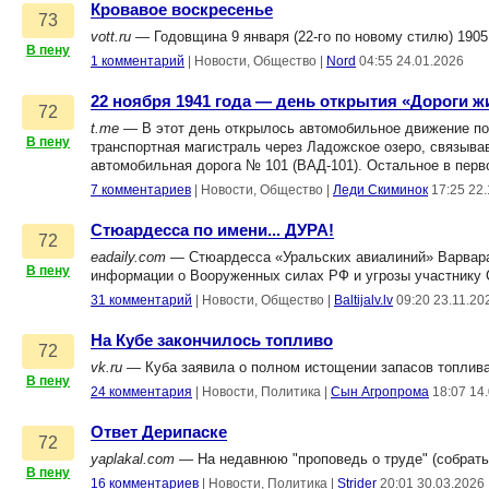
Кровавое воскресенье
73
vott.ru
— Годовщина 9 января (22-го по новому стилю) 1905 
В пену
1 комментарий
|
Новости, Общество
|
Nord
04:55 24.01.2026
22 ноября 1941 года — день открытия «Дороги ж
72
t.me
— В этот день открылось автомобильное движение по
В пену
транспортная магистраль через Ладожское озеро, связыва
автомобильная дорога № 101 (ВАД-101). Остальное в перв
7 комментариев
|
Новости, Общество
|
Леди Скиминок
17:25 22
Стюардесса по имени... ДУРА!
72
eadaily.com
— Стюардесса «Уральских авиалиний» Варвара 
В пену
информации о Вооруженных силах РФ и угрозы участнику 
31 комментарий
|
Новости, Общество
|
Baltijalv.lv
09:20 23.11.20
На Кубе закончилось топливо
72
vk.ru
— Куба заявила о полном истощении запасов топлива 
В пену
24 комментария
|
Новости, Политика
|
Сын Агропрома
18:07 14
Ответ Дерипаске
72
yaplakal.com
— На недавнюю "проповедь о труде" (собрать
В пену
16 комментариев
|
Новости, Политика
|
Strider
20:01 30.03.2026