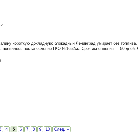
25
талину короткую докладную: блокадный Ленинград умирает без топлива,
 появилось постановление ГКО №1652сс. Срок исполнения — 50 дней. С
6
3
4
5
6
7
8
9
10
След. »