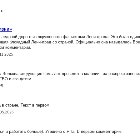
г.
изни»
 ледовой дороге из окруженного фашистами Ленинграда. Это была един
вшая блокадный Ленинград со страной. Официально она называлась Вое
ом комментарии.
.11.2025
Волкова следующие семь лет проведет в колонии - за распространени
СВО и его детям.
25
в стране. Текст в первом.
.05.2026
ся и работать больше). Утащено с ЯПа. В первом комментарии.