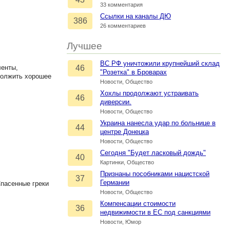
33 комментария
Ссылки на каналы ДЮ
386
26 комментариев
Лучшее
ВС РФ уничтожили крупнейший склад
ленты,
46
"Розетка" в Броварах
должить хорошее
Новости, Общество
Хохлы продолжают устраивать
46
диверсии.
Новости, Общество
Украина нанесла удар по больнице в
44
центре Донецка
Новости, Общество
Сегодня "Будет ласковый дождь"
40
Картинки, Общество
Признаны пособниками нацистской
37
Германии
Спасенные греки
Новости, Общество
Компенсации стоимости
36
недвижимости в ЕС под санкциями
Новости, Юмор