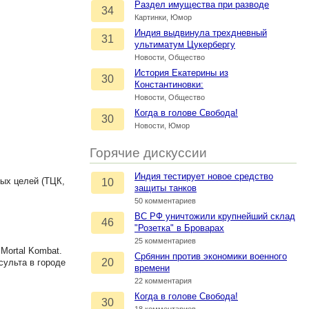
Раздел имущества при разводе
34
Картинки, Юмор
Индия выдвинула трехдневный
31
ультиматум Цукербергу
Новости, Общество
История Екатерины из
30
Константиновки:
Новости, Общество
Когда в голове Свобода!
30
Новости, Юмор
Горячие дискуссии
Индия тестирует новое средство
ных целей (ТЦК,
10
защиты танков
50 комментариев
ВС РФ уничтожили крупнейший склад
46
"Розетка" в Броварах
25 комментариев
Mortal Kombat.
Србянин против экономики военного
20
сульта в городе
времени
22 комментария
Когда в голове Свобода!
30