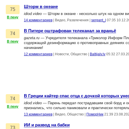
Шторм в океане
75
idiod.video
— Шторм в океане - несколько штук на одном ви
В пену
14 комментариев
|
Видео, Развлечения
|
sergant_l
07:35 10.12.
В Питере оштрафован телеканал за враньё
74
gazeta.ru
— Учредителя телеканала «Триколор Информ Плю
В пену
содержащей дезинформацию о противоправных деяниях со
начинание!
12 комментариев
|
Новости, Общество
|
Baltijalv.lv
05:32 27.03.2
В Греции кайтер спас отца с дочкой которых уне
74
idiod.video
— Парень передал пострадавшим свой борд и ост
В пену
признались, что сильно паниковали и практически потеря
13 комментариев
|
Видео, Общество
|
ПоморНик
21:39 23.08.20
ИИ и развод на бабки
73