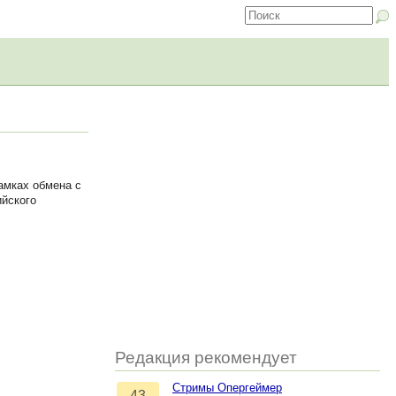
амках обмена с
ийского
Редакция рекомендует
Стримы Опергеймер
43