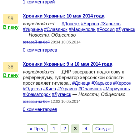
1 комментарий
Хроники Украины: 10 мая 2014 года
59
vognebroda.net
—
#Донецк
#Европа
#Харьков
В пену
#Украина
#Славянск
#Мариуполь
#Россия
#Луганск
—
Новости, Общество
вставай на бой
20:34 10.05.2014
0 комментариев
Хроники Украины: 9 и 10 мая 2014 года
38
vognebroda.net
— ДНР завершает подготовку к
В пену
референдуму, губернатор херсонской области
прославляет гитлера..
#Донецк
#Харьков
#Херсон
#Одесса
#Киев
#Украина
#Славянск
#Мариуполь
#Краматорск
#Луганск
—
Новости, Общество
вставай на бой
12:02 10.05.2014
0 комментариев
« Пред
1
2
3
4
След »