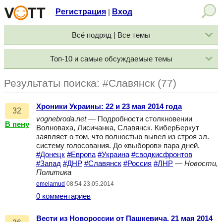
Регистрация
Вход
|
Всё подряд | Все темы
Топ-10 и самые обсуждаемые темы
Результаты поиска: #Славянск (77)
Хроники Украины: 22 и 23 мая 2014 года
32
vognebroda.net
— Подробности столкновении
В пену
Волноваха, Лисичанка, Славянск. КиберБеркут
заявляет о том, что полностью вывел из строя эл.
систему голосования. До «выборов» пара дней.
#Донецк
#Европа
#Украина
#сводкисфронтов
#Запад
#ДНР
#Славянск
#Россия
#ЛНР
—
Новости,
Политика
emelamud
08:54 23.05.2014
0 комментариев
Вести из Новороссии от Пашкевича. 21 мая 2014