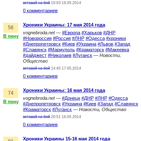
вставай на бой
10:03 18.05.2014
0 комментариев
Хроники Украины: 17 мая 2014 года
56
vognebroda.net
—
#Европа
#Харьков
#ДНР
В пену
#Новороссия
#Россия
#ЛНР
#Одесса
#хроники
#Днепропетровск
#Киев
#Украина
#Львов
#Запад
#Славянск
#Мариуполь
#Краматорск
#Макеевка
#дайджест
#Николаев
#Луганск
—
Новости,
Общество
вставай на бой
14:45 17.05.2014
0 комментариев
Хроники Украины: 16 мая 2014 года
74
vognebroda.net
—
#Донецк
#ДНР
#ЛНР
#Одесса
В пену
#Днепропетровск
#Украина
#Киев
#Запад
#Славянск
#Краматорск
#Луганск
—
Новости, Общество
вставай на бой
20:51 16.05.2014
0 комментариев
Хроники Украины 15-16 мая 2014 года