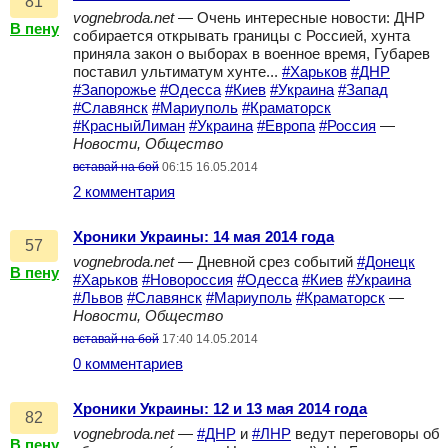
81
vognebroda.net
— Очень интересные новости: ДНР
В пену
собирается открывать границы с Россией, хунта
приняла закон о выборах в военное время, Губарев
поставил ультиматум хунте...
#Харьков
#ДНР
#Запорожье
#Одесса
#Киев
#Украина
#Запад
#Славянск
#Мариуполь
#Краматорск
#КрасныйЛиман
#Украина
#Европа
#Россия
—
Новости, Общество
вставай на бой
06:15 16.05.2014
2 комментария
Хроники Украины: 14 мая 2014 года
57
vognebroda.net
— Дневной срез событий
#Донецк
В пену
#Харьков
#Новороссия
#Одесса
#Киев
#Украина
#Львов
#Славянск
#Мариуполь
#Краматорск
—
Новости, Общество
вставай на бой
17:40 14.05.2014
0 комментариев
Хроники Украины: 12 и 13 мая 2014 года
82
vognebroda.net
—
#ДНР
и
#ЛНР
ведут переговоры об
В пену