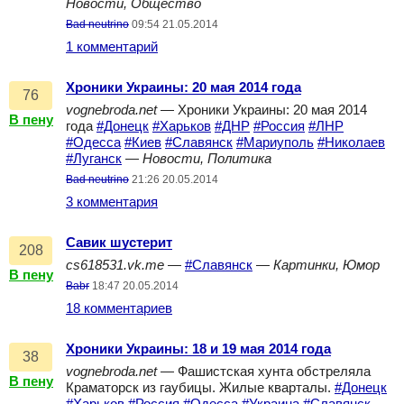
Новости, Общество
Bad neutrino
09:54 21.05.2014
1 комментарий
Хроники Украины: 20 мая 2014 года
76
vognebroda.net
— Хроники Украины: 20 мая 2014
В пену
года
#Донецк
#Харьков
#ДНР
#Россия
#ЛНР
#Одесса
#Киев
#Славянск
#Мариуполь
#Николаев
#Луганск
—
Новости, Политика
Bad neutrino
21:26 20.05.2014
3 комментария
Савик шустерит
208
cs618531.vk.me
—
#Славянск
—
Картинки, Юмор
В пену
Babr
18:47 20.05.2014
18 комментариев
Хроники Украины: 18 и 19 мая 2014 года
38
vognebroda.net
— Фашистская хунта обстреляла
В пену
Краматорск из гаубицы. Жилые кварталы.
#Донецк