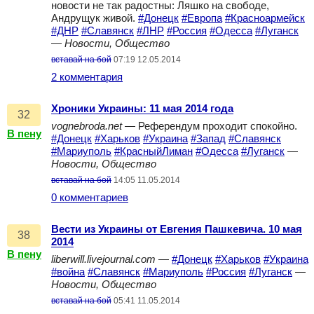
новости не так радостны: Ляшко на свободе,
Андрущук живой.
#Донецк
#Европа
#Красноармейск
#ДНР
#Славянск
#ЛНР
#Россия
#Одесса
#Луганск
—
Новости, Общество
вставай на бой
07:19 12.05.2014
2 комментария
Хроники Украины: 11 мая 2014 года
32
vognebroda.net
— Референдум проходит спокойно.
В пену
#Донецк
#Харьков
#Украина
#Запад
#Славянск
#Мариуполь
#КрасныйЛиман
#Одесса
#Луганск
—
Новости, Общество
вставай на бой
14:05 11.05.2014
0 комментариев
Вести из Украины от Евгения Пашкевича. 10 мая
38
2014
В пену
liberwill.livejournal.com
—
#Донецк
#Харьков
#Украина
#война
#Славянск
#Мариуполь
#Россия
#Луганск
—
Новости, Общество
вставай на бой
05:41 11.05.2014