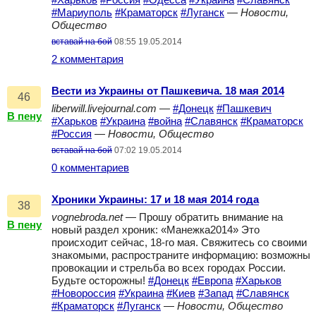
#Харьков
#Россия
#Одесса
#Украина
#Славянск
#Мариуполь
#Краматорск
#Луганск
—
Новости,
Общество
вставай на бой
08:55 19.05.2014
2 комментария
Вести из Украины от Пашкевича. 18 мая 2014
46
liberwill.livejournal.com
—
#Донецк
#Пашкевич
В пену
#Харьков
#Украина
#война
#Славянск
#Краматорск
#Россия
—
Новости, Общество
вставай на бой
07:02 19.05.2014
0 комментариев
Хроники Украины: 17 и 18 мая 2014 года
38
vognebroda.net
— Прошу обратить внимание на
В пену
новый раздел хроник: «Манежка2014» Это
происходит сейчас, 18-го мая. Свяжитесь со своими
знакомыми, распространите информацию: возможны
провокации и стрельба во всех городах России.
Будьте осторожны!
#Донецк
#Европа
#Харьков
#Новороссия
#Украина
#Киев
#Запад
#Славянск
#Краматорск
#Луганск
—
Новости, Общество