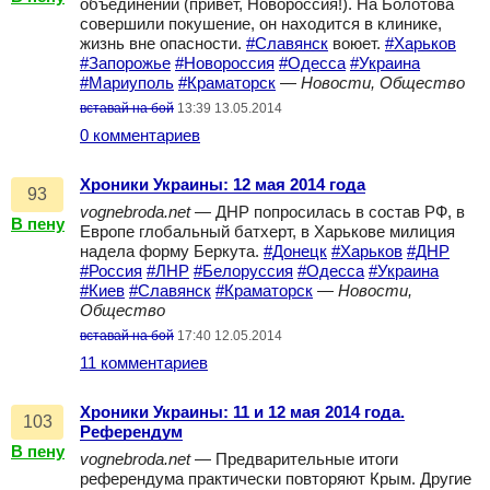
объединении (привет, Новороссия!). На Болотова
совершили покушение, он находится в клинике,
жизнь вне опасности.
#Славянск
воюет.
#Харьков
#Запорожье
#Новороссия
#Одесса
#Украина
#Мариуполь
#Краматорск
—
Новости, Общество
вставай на бой
13:39 13.05.2014
0 комментариев
Хроники Украины: 12 мая 2014 года
93
vognebroda.net
— ДНР попросилась в состав РФ, в
В пену
Европе глобальный батхерт, в Харькове милиция
надела форму Беркута.
#Донецк
#Харьков
#ДНР
#Россия
#ЛНР
#Белоруссия
#Одесса
#Украина
#Киев
#Славянск
#Краматорск
—
Новости,
Общество
вставай на бой
17:40 12.05.2014
11 комментариев
Хроники Украины: 11 и 12 мая 2014 года.
103
Референдум
В пену
vognebroda.net
— Предварительные итоги
референдума практически повторяют Крым. Другие