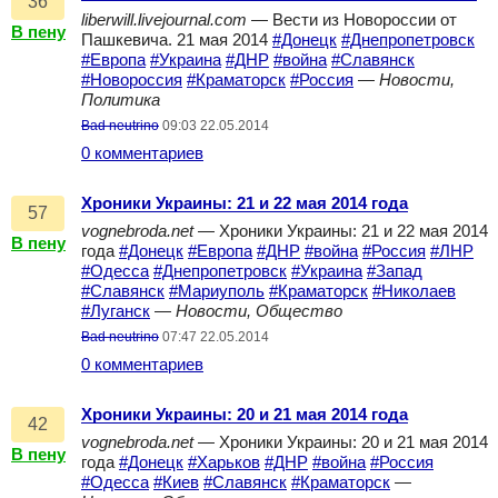
36
liberwill.livejournal.com
— Вести из Новороссии от
В пену
Пашкевича. 21 мая 2014
#Донецк
#Днепропетровск
#Европа
#Украина
#ДНР
#война
#Славянск
#Новороссия
#Краматорск
#Россия
—
Новости,
Политика
Bad neutrino
09:03 22.05.2014
0 комментариев
Хроники Украины: 21 и 22 мая 2014 года
57
vognebroda.net
— Хроники Украины: 21 и 22 мая 2014
В пену
года
#Донецк
#Европа
#ДНР
#война
#Россия
#ЛНР
#Одесса
#Днепропетровск
#Украина
#Запад
#Славянск
#Мариуполь
#Краматорск
#Николаев
#Луганск
—
Новости, Общество
Bad neutrino
07:47 22.05.2014
0 комментариев
Хроники Украины: 20 и 21 мая 2014 года
42
vognebroda.net
— Хроники Украины: 20 и 21 мая 2014
В пену
года
#Донецк
#Харьков
#ДНР
#война
#Россия
#Одесса
#Киев
#Славянск
#Краматорск
—