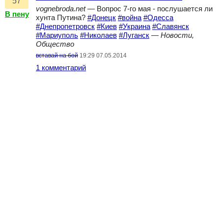
57
vognebroda.net
— Вопрос 7-го мая - послушается ли
В пену
хунта Путина?
#Донецк
#война
#Одесса
#Днепропетровск
#Киев
#Украина
#Славянск
#Мариуполь
#Николаев
#Луганск
—
Новости,
Общество
вставай на бой
19:29 07.05.2014
1 комментарий