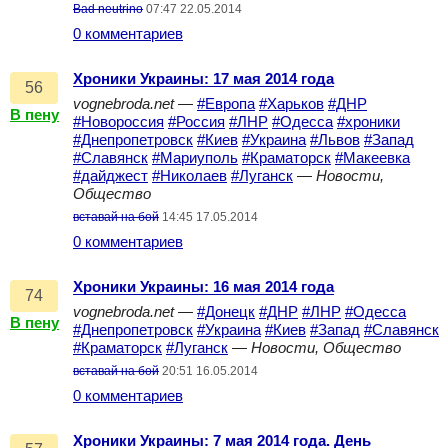
Bad neutrino
07:47 22.05.2014
0 комментариев
Хроники Украины: 17 мая 2014 года
56
vognebroda.net
—
#Европа
#Харьков
#ДНР
В пену
#Новороссия
#Россия
#ЛНР
#Одесса
#хроники
#Днепропетровск
#Киев
#Украина
#Львов
#Запад
#Славянск
#Мариуполь
#Краматорск
#Макеевка
#дайджест
#Николаев
#Луганск
—
Новости,
Общество
вставай на бой
14:45 17.05.2014
0 комментариев
Хроники Украины: 16 мая 2014 года
74
vognebroda.net
—
#Донецк
#ДНР
#ЛНР
#Одесса
В пену
#Днепропетровск
#Украина
#Киев
#Запад
#Славянск
#Краматорск
#Луганск
—
Новости, Общество
вставай на бой
20:51 16.05.2014
0 комментариев
Хроники Украины: 7 мая 2014 года. День