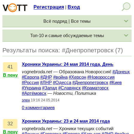
Регистрация
Вход
|
Всё подряд | Все темы
Топ-10 и самые обсуждаемые темы
Результаты поиска: #Днепропетровск (7)
Хроники Украины: 24 мая 2014 года. День
41
vognebroda.net
— Образована Новороссия!
#Донецк
В пену
#Европа
#ДНР
#война
#Херсон
#Новороссия
#Россия
#ЛНР
#Одесса
#Днепропетровск
#Киев
#Украина
#Запад
#Славянск
#Краматорск
#Артёмовск
—
Новости, Политика
элен
19:16 24.05.2014
0 комментариев
Хроники Украины: 23 и 24 мая 2014 года
32
vognebroda.net
— Хроники текущих событий
В пену