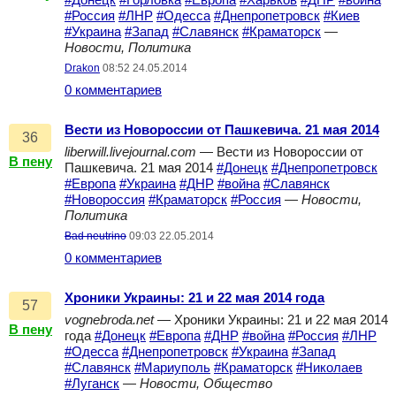
#Донецк
#Горловка
#Европа
#Харьков
#ДНР
#война
#Россия
#ЛНР
#Одесса
#Днепропетровск
#Киев
#Украина
#Запад
#Славянск
#Краматорск
—
Новости, Политика
Drakon
08:52 24.05.2014
0 комментариев
Вести из Новороссии от Пашкевича. 21 мая 2014
36
liberwill.livejournal.com
— Вести из Новороссии от
В пену
Пашкевича. 21 мая 2014
#Донецк
#Днепропетровск
#Европа
#Украина
#ДНР
#война
#Славянск
#Новороссия
#Краматорск
#Россия
—
Новости,
Политика
Bad neutrino
09:03 22.05.2014
0 комментариев
Хроники Украины: 21 и 22 мая 2014 года
57
vognebroda.net
— Хроники Украины: 21 и 22 мая 2014
В пену
года
#Донецк
#Европа
#ДНР
#война
#Россия
#ЛНР
#Одесса
#Днепропетровск
#Украина
#Запад
#Славянск
#Мариуполь
#Краматорск
#Николаев
#Луганск
—
Новости, Общество