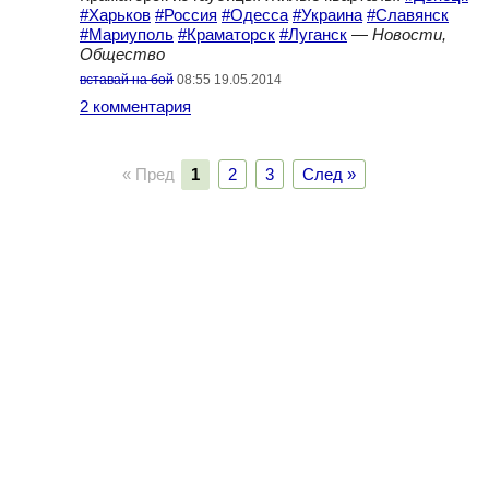
#Харьков
#Россия
#Одесса
#Украина
#Славянск
#Мариуполь
#Краматорск
#Луганск
—
Новости,
Общество
вставай на бой
08:55 19.05.2014
2 комментария
« Пред
1
2
3
След »