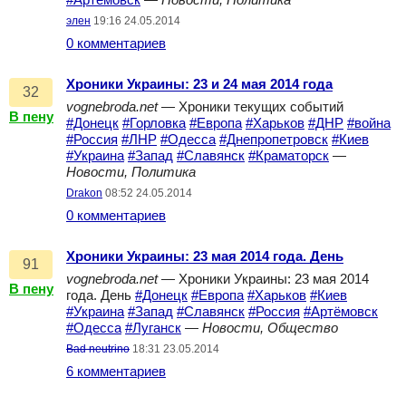
#Артёмовск
—
Новости, Политика
элен
19:16 24.05.2014
0 комментариев
Хроники Украины: 23 и 24 мая 2014 года
32
vognebroda.net
— Хроники текущих событий
В пену
#Донецк
#Горловка
#Европа
#Харьков
#ДНР
#война
#Россия
#ЛНР
#Одесса
#Днепропетровск
#Киев
#Украина
#Запад
#Славянск
#Краматорск
—
Новости, Политика
Drakon
08:52 24.05.2014
0 комментариев
Хроники Украины: 23 мая 2014 года. День
91
vognebroda.net
— Хроники Украины: 23 мая 2014
В пену
года. День
#Донецк
#Европа
#Харьков
#Киев
#Украина
#Запад
#Славянск
#Россия
#Артёмовск
#Одесса
#Луганск
—
Новости, Общество
Bad neutrino
18:31 23.05.2014
6 комментариев