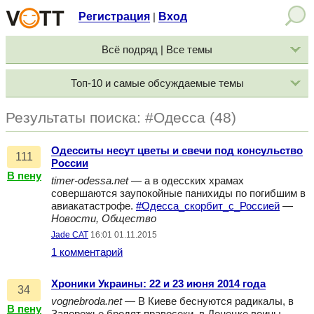
Регистрация
Вход
|
Всё подряд | Все темы
Топ-10 и самые обсуждаемые темы
Результаты поиска: #Одесса (48)
Одесситы несут цветы и свечи под консульство
111
России
В пену
timer-odessa.net
— а в одесских храмах
совершаются заупокойные панихиды по погибшим в
авиакатастрофе.
#Одесса_скорбит_с_Россией
—
Новости, Общество
Jade CAT
16:01 01.11.2015
1 комментарий
Хроники Украины: 22 и 23 июня 2014 года
34
vognebroda.net
— В Киеве беснуются радикалы, в
В пену