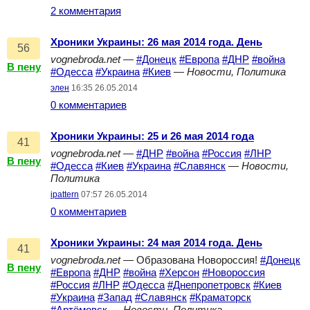
2 комментария
Хроники Украины: 26 мая 2014 года. День
56
vognebroda.net
—
#Донецк
#Европа
#ДНР
#война
В пену
#Одесса
#Украина
#Киев
—
Новости, Политика
элен
16:35 26.05.2014
0 комментариев
Хроники Украины: 25 и 26 мая 2014 года
41
vognebroda.net
—
#ДНР
#война
#Россия
#ЛНР
В пену
#Одесса
#Киев
#Украина
#Славянск
—
Новости,
Политика
ipattern
07:57 26.05.2014
0 комментариев
Хроники Украины: 24 мая 2014 года. День
41
vognebroda.net
— Образована Новороссия!
#Донецк
В пену
#Европа
#ДНР
#война
#Херсон
#Новороссия
#Россия
#ЛНР
#Одесса
#Днепропетровск
#Киев
#Украина
#Запад
#Славянск
#Краматорск