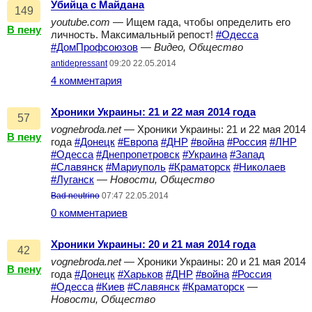
Убийца с Майдана
149
youtube.com
— Ищем гада, чтобы определить его
В пену
личность. Максимальный репост!
#Одесса
#ДомПрофсоюзов
—
Видео, Общество
antidepressant
09:20 22.05.2014
4 комментария
Хроники Украины: 21 и 22 мая 2014 года
57
vognebroda.net
— Хроники Украины: 21 и 22 мая 2014
В пену
года
#Донецк
#Европа
#ДНР
#война
#Россия
#ЛНР
#Одесса
#Днепропетровск
#Украина
#Запад
#Славянск
#Мариуполь
#Краматорск
#Николаев
#Луганск
—
Новости, Общество
Bad neutrino
07:47 22.05.2014
0 комментариев
Хроники Украины: 20 и 21 мая 2014 года
42
vognebroda.net
— Хроники Украины: 20 и 21 мая 2014
В пену
года
#Донецк
#Харьков
#ДНР
#война
#Россия
#Одесса
#Киев
#Славянск
#Краматорск
—
Новости, Общество