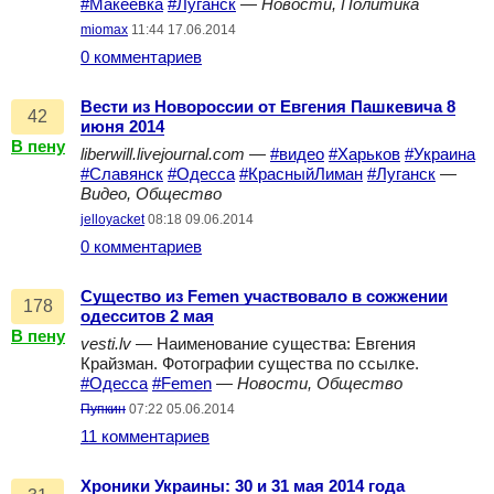
#Макеевка
#Луганск
—
Новости, Политика
miomax
11:44 17.06.2014
0 комментариев
Вести из Новороссии от Евгения Пашкевича 8
42
июня 2014
В пену
liberwill.livejournal.com
—
#видео
#Харьков
#Украина
#Славянск
#Одесса
#КрасныйЛиман
#Луганск
—
Видео, Общество
jelloyacket
08:18 09.06.2014
0 комментариев
Существо из Femen участвовало в сожжении
178
одесситов 2 мая
В пену
vesti.lv
— Наименование существа: Евгения
Крайзман. Фотографии существа по ссылке.
#Одесса
#Femen
—
Новости, Общество
Пупкин
07:22 05.06.2014
11 комментариев
Хроники Украины: 30 и 31 мая 2014 года