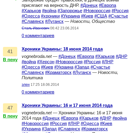
Запорожье бродят правосеки, в Донецке воины
присягают на верность ДНР.
#Донецк
#Европа
#Харьков
#война
#Запорожье
#Новороссия
#Россия
#Одесса
#хроники
#Украина
#Киев
#США
#Счастье
#Славянск
#Луганск
—
Новости, Общество
Сталь Иванович
06:42 23.06.2014
0 комментариев
Хроники Украины: 18 июня 2014 года
41
vognebroda.net
—
#Донецк
#Европа
#Харьков
#ДНР
В пену
#война
#Херсон
#Новороссия
#Россия
#ЛНР
#Одесса
#Киев
#Украина
#Запад
#Счастье
#Славянск
#Краматорск
#Луганск
—
Новости,
Политика
элен
17:25 18.06.2014
0 комментариев
Хроники Украины: 16 и 17 июня 2014 года
47
vognebroda.net
— Хроники Украины: 16 и 17 июня
В пену
2014 года
#Донецк
#Европа
#Харьков
#ДНР
#война
#Новороссия
#Россия
#ЛНР
#Одесса
#Киев
#Украина
#Запад
#Славянск
#Краматорск