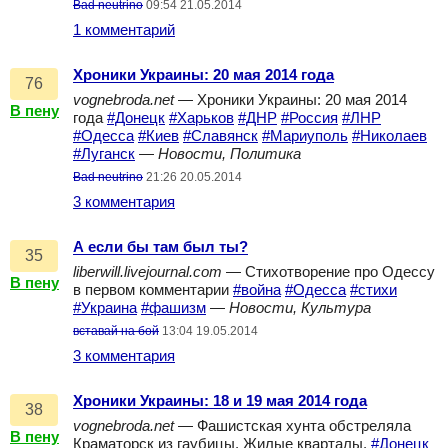
Bad neutrino
09:54 21.05.2014
1 комментарий
Хроники Украины: 20 мая 2014 года
76
vognebroda.net
— Хроники Украины: 20 мая 2014
В пену
года
#Донецк
#Харьков
#ДНР
#Россия
#ЛНР
#Одесса
#Киев
#Славянск
#Мариуполь
#Николаев
#Луганск
—
Новости, Политика
Bad neutrino
21:26 20.05.2014
3 комментария
А если бы там был ты?
35
liberwill.livejournal.com
— Стихотворение про Одессу
В пену
в первом комментарии
#война
#Одесса
#стихи
#Украина
#фашизм
—
Новости, Культура
вставай на бой
13:04 19.05.2014
3 комментария
Хроники Украины: 18 и 19 мая 2014 года
38
vognebroda.net
— Фашистская хунта обстреляла
В пену
Краматорск из гаубицы. Жилые кварталы.
#Донецк