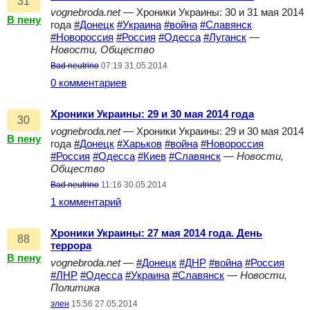
31
vognebroda.net
— Хроники Украины: 30 и 31 мая 2014
В пену
года
#Донецк
#Украина
#война
#Славянск
#Новороссия
#Россия
#Одесса
#Луганск
—
Новости, Общество
Bad neutrino
07:19 31.05.2014
0 комментариев
Хроники Украины: 29 и 30 мая 2014 года
30
vognebroda.net
— Хроники Украины: 29 и 30 мая 2014
В пену
года
#Донецк
#Харьков
#война
#Новороссия
#Россия
#Одесса
#Киев
#Славянск
—
Новости,
Общество
Bad neutrino
11:16 30.05.2014
1 комментарий
Хроники Украины: 27 мая 2014 года. День
88
террора
В пену
vognebroda.net
—
#Донецк
#ДНР
#война
#Россия
#ЛНР
#Одесса
#Украина
#Славянск
—
Новости,
Политика
элен
15:56 27.05.2014