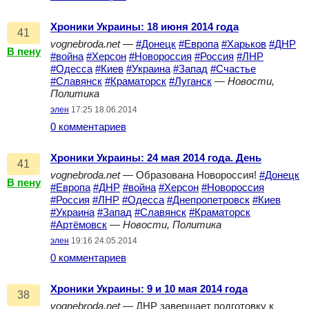
Хроники Украины: 18 июня 2014 года
41
vognebroda.net
—
#Донецк
#Европа
#Харьков
#ДНР
В пену
#война
#Херсон
#Новороссия
#Россия
#ЛНР
#Одесса
#Киев
#Украина
#Запад
#Счастье
#Славянск
#Краматорск
#Луганск
—
Новости,
Политика
элен
17:25 18.06.2014
0 комментариев
Хроники Украины: 24 мая 2014 года. День
41
vognebroda.net
— Образована Новороссия!
#Донецк
В пену
#Европа
#ДНР
#война
#Херсон
#Новороссия
#Россия
#ЛНР
#Одесса
#Днепропетровск
#Киев
#Украина
#Запад
#Славянск
#Краматорск
#Артёмовск
—
Новости, Политика
элен
19:16 24.05.2014
0 комментариев
Хроники Украины: 9 и 10 мая 2014 года
38
vognebroda.net
— ДНР завершает подготовку к