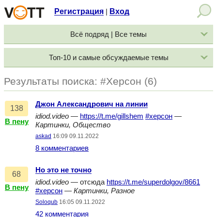
Регистрация
Вход
|
Всё подряд | Все темы
Топ-10 и самые обсуждаемые темы
Результаты поиска: #Херсон (6)
Джон Александрович на линии
138
idiod.video
—
https://t.me/gillshem
#херсон
—
В пену
Картинки, Общество
askad
16:09 09.11.2022
8 комментариев
Но это не точно
68
idiod.video
— отсюда
https://t.me/superdolgov/8661
В пену
#херсон
—
Картинки, Разное
Soloqub
16:05 09.11.2022
42 комментария