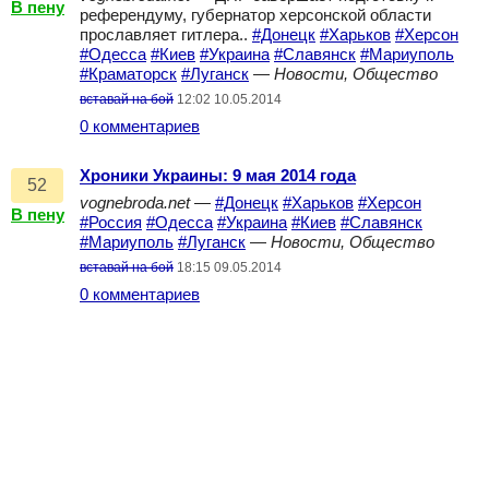
В пену
референдуму, губернатор херсонской области
прославляет гитлера..
#Донецк
#Харьков
#Херсон
#Одесса
#Киев
#Украина
#Славянск
#Мариуполь
#Краматорск
#Луганск
—
Новости, Общество
вставай на бой
12:02 10.05.2014
0 комментариев
Хроники Украины: 9 мая 2014 года
52
vognebroda.net
—
#Донецк
#Харьков
#Херсон
В пену
#Россия
#Одесса
#Украина
#Киев
#Славянск
#Мариуполь
#Луганск
—
Новости, Общество
вставай на бой
18:15 09.05.2014
0 комментариев